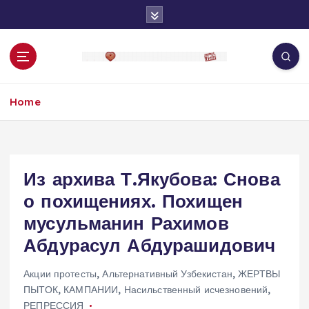
S
k
i
p
t
o
Home
c
o
n
t
e
Из архива Т.Якубова: Снова
n
о похищениях. Похищен
t
мусульманин Рахимов
Абдурасул Абдурашидович
Акции протесты
,
Альтернативный Узбекистан
,
ЖЕРТВЫ
ПЫТОК
,
КАМПАНИИ
,
Насильственный исчезновений
,
РЕПРЕССИЯ