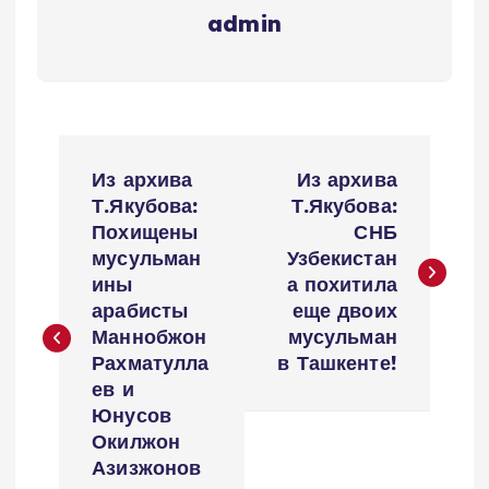
admin
P
Из архива
Из архива
o
Т.Якубова:
Т.Якубова:
Похищены
СНБ
s
мусульман
Узбекистан
ины
а похитила
t
арабисты
еще двоих
Маннобжон
мусульман
n
Рахматулла
в Ташкенте!
ев и
a
Юнусов
Окилжон
v
Азизжонов