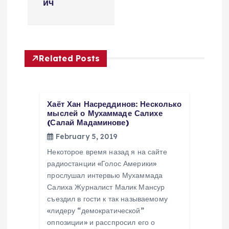
ич
i
g
Related Posts
a
t
Хаёт Хан Насреддинов: Несколько
мыслей о Мухаммаде Салихе
i
(Салай Мадаминове)
February 5, 2019
o
Некоторое время назад я на сайте
n
радиостанции «Голос Америки»
прослушал интервью Мухаммада
Салиха Журналист Малик Мансур
съездил в гости к так называемому
«лидеру “демократической”
оппозиции» и расспросил его о