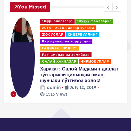
You Missed
"Журналистлар"
"Ҳуқуқ фаоллари"
2014 - 2018 йиллар кураши
ЖОСУСЛАР
КИБЕРБУЛЛИНГ
Кир пуллар ва коррупция
РАДИКАЛ "ЛИДЕР"
Раҳнамолар ва ҳомийлар
САЛАЙ ҲАҚНАЗАР
ЧИРМОВУҚЛАР
д
Ҳаракат: Салой Мадамин давлат
тўнтариши қилмоқчи эмас,
шунчаки лўттибоз холос!
admin
July 12, 2019
1513 views
2