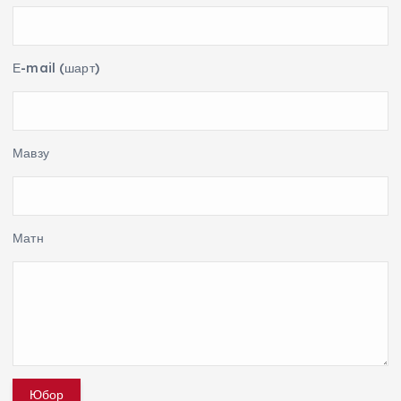
Е-mail (шарт)
Мавзу
Матн