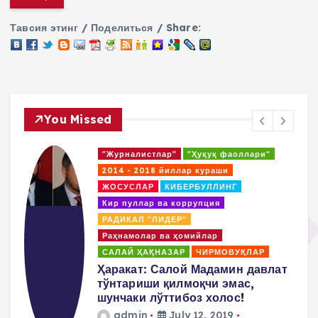
Тавсия этинг / Поделиться / Share:
You Missed
"Журналистлар"
"Ҳуқуқ фаоллари"
2014 - 2018 йиллар кураши
ЖОСУСЛАР
КИБЕРБУЛЛИНГ
Кир пуллар ва коррупция
РАДИКАЛ "ЛИДЕР"
Раҳнамолар ва ҳомийлар
САЛАЙ ҲАҚНАЗАР
ЧИРМОВУҚЛАР
д
Ҳаракат: Салой Мадамин давлат
тўнтариши қилмоқчи эмас,
шунчаки лўттибоз холос!
admin
July 12, 2019