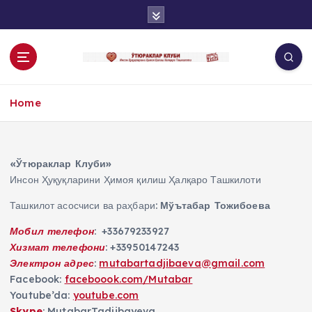
S
k
i
p
t
o
Home
c
o
n
t
«Ўтюраклар
Клуби»
e
Инсон Ҳуқуқларини Ҳимоя қилиш Ҳалқаро Ташкилоти
n
t
Ташкилот асосчиси ва раҳбари:
Мўътабар Тожибоева
Мобил телефон
: +33679233927
Хизмат телефони
: +33950147243
Электрон адрес
:
mutabartadjibaeva@gmail.com
Facebook:
faceboook.com/Mutabar
Youtube’da:
youtube.com
Skype
: MutabarTadjibayeva