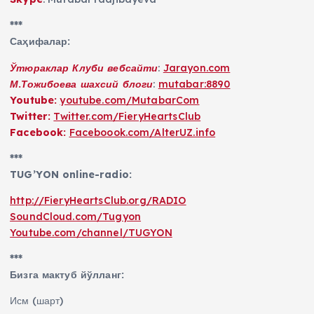
***
Саҳифалар:
Ўтюраклар Клуби вебсайти
:
Jarayon.com
М.Тожибоева шахсий блоги
:
mutabar:8890
Youtube:
youtube.com/MutabarCom
Twitter:
Twitter.com/FieryHeartsClub
Facebook:
Faceboook.com/AlterUZ.info
***
TUG’YON online-radio:
http://FieryHeartsClub.org/RADIO
SoundCloud.com/Tugyon
Youtube.com/channel/TUGYON
***
Бизга мактуб йўлланг:
Исм (шарт)