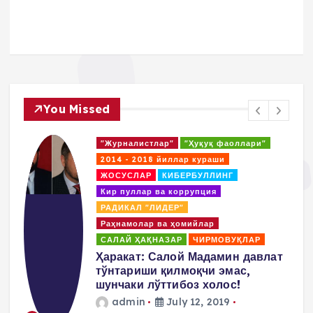
You Missed
"Журналистлар"
"Ҳуқуқ фаоллари"
2014 - 2018 йиллар кураши
ЖОСУСЛАР
КИБЕРБУЛЛИНГ
Кир пуллар ва коррупция
РАДИКАЛ "ЛИДЕР"
Раҳнамолар ва ҳомийлар
САЛАЙ ҲАҚНАЗАР
ЧИРМОВУҚЛАР
д
Ҳаракат: Салой Мадамин давлат
тўнтариши қилмоқчи эмас,
шунчаки лўттибоз холос!
admin
July 12, 2019