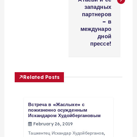
n
западных
партнеров
a
– в
междунаро
v
дной
прессе!
i
g
Related Posts
a
t
Встреча в «Жаслыке» с
пожизненно осужденным
i
Искандаром Худойбергановым
February 26, 2019
o
Ташкентец Искандар Худойберганов,