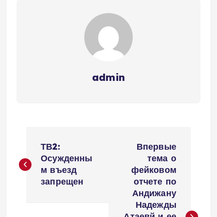
admin
P
ТВ2:
Впервые
o
Осужденны
тема о
м въезд
фейковом
s
запрещен
отчете по
Андижану
t
Надежды
Атаевй и ее