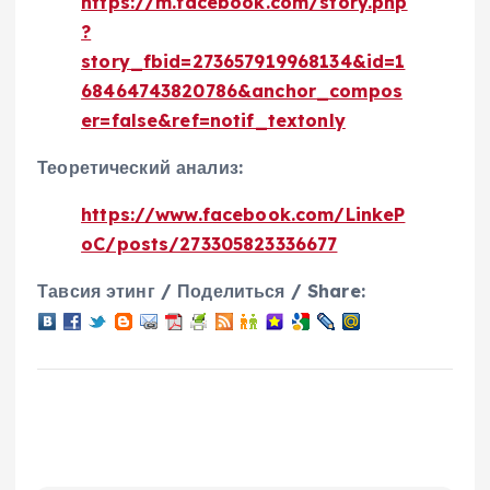
https://m.facebook.com/story.php
?
story_fbid=273657919968134&id=1
68464743820786&anchor_compos
er=false&ref=notif_textonly
Теоретический анализ:
https://www.facebook.com/LinkeP
oC/posts/273305823336677
Тавсия этинг / Поделиться / Share: