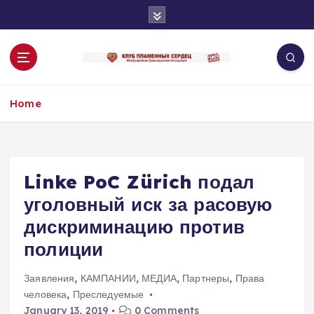
S
k
i
p
t
o
Home
c
o
n
t
e
Linke PoC Zürich подал
n
уголовный иск за расовую
t
дискриминацию против
полиции
Заявления
,
КАМПАНИИ
,
МЕДИА
,
Партнеры
,
Права
человека
,
Преследуемые
January 13, 2019
0 Comments