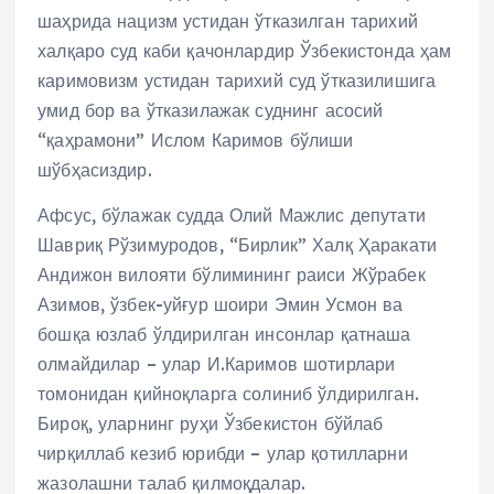
шаҳрида нацизм устидан ўтказилган тарихий
халқаро суд каби қачонлардир Ўзбекистонда ҳам
каримовизм устидан тарихий суд ўтказилишига
умид бор ва ўтказилажак суднинг асосий
“қаҳрамони” Ислом Каримов бўлиши
шўбҳасиздир.
Афсус, бўлажак судда Олий Мажлис депутати
Шавриқ Рўзимуродов, “Бирлик” Халқ Ҳаракати
Андижон вилояти бўлимининг раиси Жўрабек
Азимов, ўзбек-уйғур шоири Эмин Усмон ва
бошқа юзлаб ўлдирилган инсонлар қатнаша
олмайдилар – улар И.Каримов шотирлари
томонидан қийноқларга солиниб ўлдирилган.
Бироқ, уларнинг руҳи Ўзбекистон бўйлаб
чирқиллаб кезиб юрибди – улар қотилларни
жазолашни талаб қилмоқдалар.