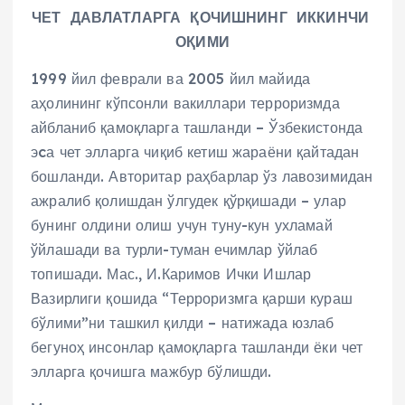
ЧЕТ ДАВЛАТЛАРГА ҚОЧИШНИНГ ИККИНЧИ
ОҚИМИ
1999 йил феврали ва 2005 йил майида
аҳолининг кўпсонли вакиллари терроризмда
айбланиб қамоқларга ташланди – Ўзбекистонда
эcа чет элларга чиқиб кетиш жараёни қайтадан
бошланди. Авторитар раҳбарлар ўз лавозимидан
ажралиб қолишдан ўлгудек қўрқишади – улар
бунинг олдини олиш учун туну-кун ухламай
ўйлашади ва турли-туман ечимлар ўйлаб
топишади. Мас., И.Каримов Ички Ишлар
Вазирлиги қошида “Терроризмга қарши кураш
бўлими”ни ташкил қилди – натижада юзлаб
бегуноҳ инсонлар қамоқларга ташланди ёки чет
элларга қочишга мажбур бўлишди.