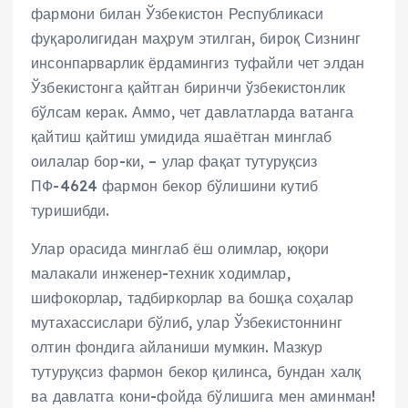
фармони билан Ўзбекистон Республикаси
фуқаролигидан маҳрум этилган, бироқ Сизнинг
инсонпарварлик ёрдамингиз туфайли чет элдан
Ўзбекистонга қайтган биринчи ўзбекистонлик
бўлсам керак. Аммо, чет давлатларда ватанга
қайтиш қайтиш умидида яшаётган минглаб
оилалар бор-ки, – улар фақат тутуруқсиз
ПФ-4624 фармон бекор бўлишини кутиб
туришибди.
Улар орасида минглаб ёш олимлар, юқори
малакали инженер-техник ходимлар,
шифокорлар, тадбиркорлар ва бошқа соҳалар
мутахассислари бўлиб, улар Ўзбекистоннинг
олтин фондига айланиши мумкин. Мазкур
тутуруқсиз фармон бекор қилинса, бундан халқ
ва давлатга кони-фойда бўлишига мен аминман!