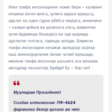
Икки тоифа инсонларнинг номи: бири – халқнинг
оғирини енгил қилса, зулмга қарши курашса,
адолат ва одил судни рўёбга чиқарса, иккинчиси
– халқни қийноқ ва қатағонга олса, жамиятни
зулм ёрдамида бошқарса ва ҳар қадамда
адолатни топтаса, тарихда қолади. Биринчи
тоифа инсонларни келажак авлодлар асрлар
оша миннатдорчилик билан эслаб юришади,
иккинчи тоифа инсонлар шаънига эса келажак
авлодлар лаънатлар ўқийди! Бу – бор гап!
Муҳтарам Президент!
Сиздан илтимосим: ПФ-4624
фармонни бекор қилинг ва чет