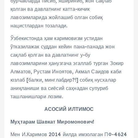
бурчакларда писиб, яшириниб, жон сақлаб
қолган ва давлатнинг катта-кичик
лавозимларида жойлашиб олган собиқ
нацистлардан тозалади.
Ўзбекистонда ҳам каримовизм устидан
ўтказилажак суддан кейин пана-панада жон
сақлаб қолган ва давлатнинг у-бу
лавозимларини ҳанузгача эгаллаб турган Зокир
Алматов, Рустам Иноятов, Акмал Саидов каби
юзлаб [балки, минглабдир?!] собиқ нусхалар
аниқланиши ва сиёсий саҳнадан супуриб
ташланишлари лозим.
АСОСИЙ ИЛТИМОС
Муҳтарам Шавкат Миромонович!
Мен И.Каримов 2014 йилда имзолаган ПФ-4624