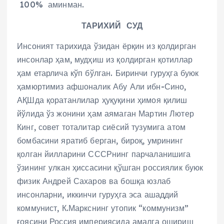
100% аминман.
ТАРИХИЙ СУД
Инсоният тарихида ўзидан ёрқин из қолдирган
инсонлар ҳам, мудҳиш из қолдирган қотиллар
ҳам етарлича кўп бўлган. Биринчи гуруҳга буюк
ҳамюртимиз афшоналик Абу Али ибн-Сино,
АҚШда қоратанлилар ҳуқуқини ҳимоя қилиш
йўлида ўз жонини ҳам аямаган Мартин Лютер
Кинг, совет тоталитар сиёсий тузумига атом
бомбасини яратиб берган, бироқ, умрининг
қолган йилларини СССРнинг парчаланишига
ўзининг улкан ҳиссасини қўшган россиялик буюк
физик Андрей Сахаров ва бошқа юзлаб
инсонларни, иккинчи гуруҳга эса ашаддий
коммунист, К.Маркснинг утопик “коммунизм”
ғоясини Россия империясида амалга ошириш