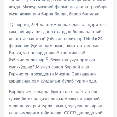
чекди. Мазкур махфий фармонга давлат раҳбари
имзо чекканини биров билди, биров билмади.
Тўғрироғи, 3-4 лавозимли шахсдан ташқари ҳеч
ким, айниқса чет давлатлардан бошпана олиб
яшаётган минглаб ўзбекистонликлар ПФ-4624
фармонни ўқиган ҳам эмас, эшитган ҳам эмас.
Балки, чет элларда яшаётган минглаб
ўзбекистонликлар Ўзбекистон учун ортиқча
емакхўрдир? Мазкур савол бир пайтлар
Гуржистон президенти Михаил Саакашвили
қаршисида ҳам кўндаланг бўлиб турган эди.
Бироқ у чет элларда ўқиган ва яшаётган ёш
гуржи йигит ва қизларни мамлакатга чақириб
олди ва уларни турли-туман, хусусан вазирлик
лавозимларига тайинлади. CССР даврида чой