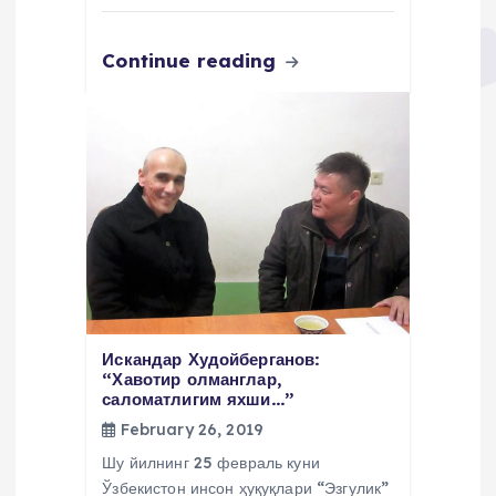
Continue reading
Искандар Худойберганов:
“Хавотир олманглар,
саломатлигим яхши…”
February 26, 2019
Шу йилнинг 25 февраль куни
Ўзбекистон инсон ҳуқуқлари “Эзгулик”