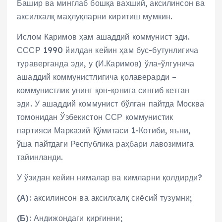
Башир ва минглаб бошқа вахший, аксилинсон ва
аксилхалқ маҳлуқларни киритиш мумкин.
Ислом Каримов ҳам ашаддий коммунист эди.
СССР 1990 йилдан кейин ҳам бус-бутунлигича
тураверганда эди, у (И.Каримов) ўла-ўлгунича
ашаддий коммунистлигича қолаверарди –
коммунистлик унинг қон-қонига сингиб кетган
эди. У ашаддий коммунист бўлган пайтда Москва
томонидан Ўзбекистон ССР коммунистик
партияси Марказий Қўмитаси 1-Котиби, яъни,
ўша пайтдаги Республика раҳбари лавозимига
тайинланди.
У ўзидан кейин нималар ва кимларни қолдирди?
(
А
): аксилинсон ва аксилхалқ сиёсий тузумни;
(
Б
): Андижондаги қирғинни;