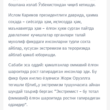
бошпана излаб Ўзбекистондан чиқиб кетишди.
Ислом Каримов президентлиги даврида, ҳамма
соҳада – сиёсатда ҳам, иқтисодда ҳам,
маънавиятда ҳам – ёлғон ҳукм сурган пайтда
давлатнинг кучишлатар органлари талай
мухолиф фикрдаги инсонларни турли сохта
айблар, хусусан экстремизм ва тероризмда
айблаб қамаб юборишди.
Сабаби эса оддий: қамалганлар оммавий ёлғон
шароитида рост гапирадиган инсонлар эди. Бу
фикр буюк инглиз ёзувчиси Жорж Оруэллга
тегишли бўлиб,.у экстремизм тушунчасига айнан
шундай таъриф берган: “Экстремист – бу тотал
(оммавий) ёлғон шароитида ростни гапирадиган
одамдир”.