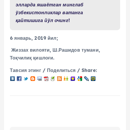
элларда яшаётган минглаб
ўзбекистонликлар ватанга
қайтишига йўл очинг!
6 январь, 2019 йил;
Жиззах вилояти, Ш.Рашидов тумани,
Тоқчилиқ қишлоғи.
Тавсия этинг / Поделиться / Share: