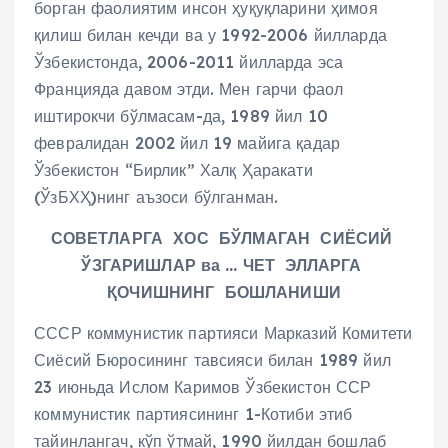
борган фаолиятим инсон ҳуқуқларини ҳимоя
қилиш билан кечди ва у 1992-2006 йилларда
Ўзбекистонда, 2006-2011 йилларда эса
Францияда давом этди. Мен гарчи фаол
иштирокчи бўлмасам-да, 1989 йил 10
февралидан 2002 йил 19 майига қадар
Ўзбекистон “Бирлик” Халқ Ҳаракати
(ЎзБХҲ)нинг аъзоси бўлганман.
СОВЕТЛАРГА ХОС БЎЛМАГАН СИЁСИЙ
ЎЗГАРИШЛАР ва … ЧЕТ ЭЛЛАРГА
ҚОЧИШНИНГ БОШЛАНИШИ
СССР коммунистик партияси Марказий Комитети
Сиёсий Бюросининг тавсияси билан 1989 йил
23 июньда Ислом Каримов Ўзбекистон ССР
коммунистик партиясининг 1-Котиби этиб
тайинлангач, кўп ўтмай, 1990 йилдан бошлаб