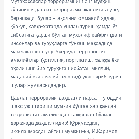
Мутахассислар терроризмнинг энг мудҳиш
кўриниши давлат терроризми эканлигига урғу
беришади: булар – аҳолини оммавий ҳадик,
қўрқув, хавф-хатарда ушлаб туриш ҳамда ўз
сиёсатига қарши бўлган мухолиф кайфиятдаги
инсонлар ва гуруҳларга тўнкаш мақсадида
мамлакатнинг уер-буерида террористик
амалиётлар (қотиллик, портлатиш, халққа ёки
аҳолининг бир гуруҳига нисбатан миллий,
маданий ёки сиёсий геноцид) уюштириб туриш
шулар жумласидандир.
Давлат терроризми даҳшатли нарса – у оддий
шахс уюштириши мумкин бўлган ҳар қандай
террористик амалиётдан таққослаб бўлмас
даражада даҳшатлидир! Қўрқмасдан,
иккиланмасдан айтиш мумкин-ки, И.Каримов