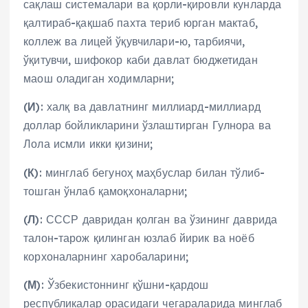
сақлаш системалари ва қорли-қировли кунларда
қалтираб-қақшаб пахта териб юрган мактаб,
коллеж ва лицей ўқувчилари-ю, тарбиячи,
ўқитувчи, шифокор каби давлат бюджетидан
маош оладиган ходимларни;
(
И
): халқ ва давлатнинг миллиард-миллиард
доллар бойликларини ўзлаштирган Гулнора ва
Лола исмли икки қизини;
(
К
): минглаб бегуноҳ маҳбуслар билан тўлиб-
тошган ўнлаб қамоқхоналарни;
(
Л
): СССР давридан қолган ва ўзининг даврида
талон-тарож қилинган юзлаб йирик ва ноёб
корхоналарнинг харобаларини;
(
М
): Ўзбекистоннинг қўшни-қардош
республикалар орасидаги чегараларида минглаб