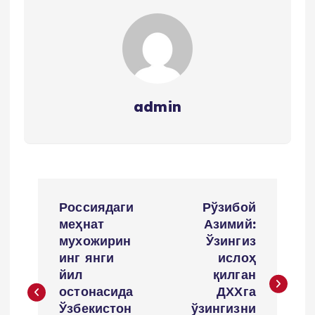
admin
P
Россиядаги
Рўзибой
o
меҳнат
Азимий:
мухожирин
Ўзингиз
s
инг янги
ислоҳ
йил
қилган
t
остонасида
ДХХга
Ўзбекистон
ўзингизни