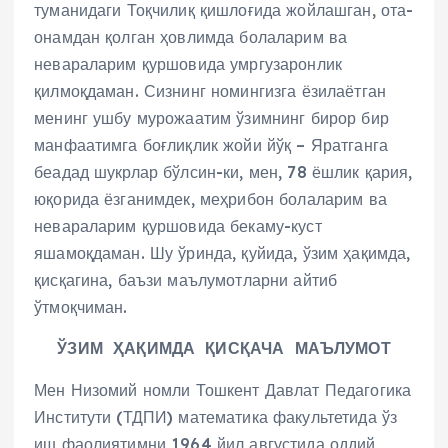
туманидаги Тоқчилиқ қишлоғида жойлашган, ота-
онамдан қолган ҳовлимда болаларим ва
невараларим қуршовида умргузаронлик
қилмоқдаман. Сизнинг номингизга ёзилаётган
менинг ушбу мурожаатим ўзимнинг бирор бир
манфаатимга боғлиқлик жойи йўқ – Яратганга
беадад шукрлар бўлсин-ки, мен, 78 ёшлик қария,
юқорида ёзганимдек, меҳрибон болаларим ва
невараларим қуршовида бекаму-куст
яшамоқдаман. Шу ўринда, қуйида, ўзим ҳақимда,
қисқагина, баъзи маълумотларни айтиб
ўтмоқчиман.
ЎЗИМ ҲАҚИМДА ҚИСҚАЧА МАЪЛУМОТ
Мен Низомий номли Тошкент Давлат Педагогика
Институти (ТДПИ) математика факультетида ўз
иш фаолиятимни 1964 йил августида оддий