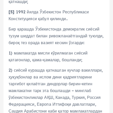
қатнашди;
[5]
1992 йилда Ўзбекистон Республикаси
Конституцияси қабул қилинди..
Бир қарашда Ўзбекистонда демократик сиёсий
тузум шиддат билан ривожланаётгандай туюлди,
бироқ тез орада вазият кескин ўзгарди:
1) мамлакатда мисли кўрилмаган сиёсий
қатағонлар, қама-қамалар, бошланди;
2) сиёсий курашда қатнашган кучлар вакиллари,
ҳуқуқбонлар ва ислом дини қадриятларини
тарғибот қилаётган диндорлар бирин-кетин
мамлакатни тарк эта бошлашди – минглаб
ўзбекистонликлар АҚШ, Канада, Туркия, Россия
Федерацияси, Европа Иттифоқи давлатлари,
Саудия Арабистони каби қатор мамлакатлардан