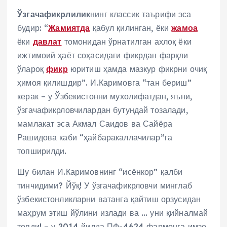
Ўзгачафикрлилик
нинг классик таърифи эса
будир: “
Жамиятда
қабул қилинган, ёки
жамоа
ёки
давлат
томонидан ўрнатилган ахлоқ ёки
ижтимоий ҳаёт соҳасидаги фикрдан фарқли
ўлароқ
фикр
юритиш ҳамда мазкур фикрни очиқ
ҳимоя қилишдир”. И.Каримовга “тан бериш”
керак – у Ўзбекистонни мухолифатдан, яъни,
ўзгачафикрловчилардан бутундай тозалади,
мамлакат эса Акмал Саидов ва Сайёра
Рашидова каби “ҳайбаракаллачилар”га
топширилди.
Шу билан И.Каримовнинг “исёнкор” қалби
тинчидими? Йўқ! У ўзгачафикрловчи минглаб
ўзбекистонликларни ватанга қайтиш орзусидан
маҳрум этиш йўлини излади ва … уни қийналмай
топди! – у 2014 йилда ПФ-4624 фармонга имзо