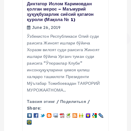
n
Диктатор Ислом Каримовдан
қолган мерос – Маъмурий
ҳуқуқбузарлик сиёсий қатағон
қуроли (Мақола № 1)
June 26, 2019
Ўзбекистон Республикаси Олий суди
раисига Жиноят ишлари бўйича
Хоразм вилоят суди раисига Жиноят
ишлари бўйича Урганч туман суди
раисига “Ўтюраклар Клуби”
инсонҳуқуқларини ҳимоя қилиш
халқаро ташкилоти Президенти
Мўътабар Тожибоевадан ТАКРОРИЙ
МУРОЖААТНОМА…
Тавсия этинг / Поделиться /
Share: