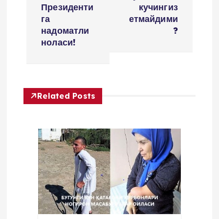
n
Президенти
кучингиз
га
етмайдими
a
надоматли
?
ноласи!
v
i
Related Posts
g
a
t
i
o