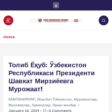
S
k
i
p
t
o
Home
c
o
n
t
e
Толиб Ёқуб: Ўзбекистон
n
Республикаси Президенти
t
Шавкат Мирзиёевга
Мурожаат!
КАМПАНИЯЛАР
,
Муқобил Ўзбекистон
,
Мурожаатлар
,
Муҳожирлар
,
Ҳамкорлар
,
Эркин минбар
January 10, 2019
0 Comments