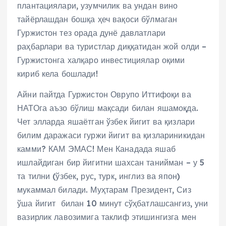
плантациялари, узумчилик ва ундан вино
тайёрлашдан бошқа ҳеч вақоси бўлмаган
Гуржистон тез орада дунё давлатлари
раҳбарлари ва туристлар диққатидан жой олди –
Гуржистонга халқаро инвестициялар оқими
кириб кела бошлади!
Айни пайтда Гуржистон Оврупо Иттифоқи ва
НАТОга аъзо бўлиш мақсади билан яшамоқда.
Чет элларда яшаётган ўзбек йигит ва қизлари
билим даражаси гуржи йигит ва қизлариникидан
камми? КАМ ЭМАС! Мен Канадада яшаб
ишлайдиган бир йигитни шахсан танийман – у 5
та тилни (ўзбек, рус, турк, инглиз ва япон)
мукаммал билади. Муҳтарам Президент, Сиз
ўша йигит билан 10 минут сўҳбатлашсангиз, уни
вазирлик лавозимига таклиф этишингизга мен