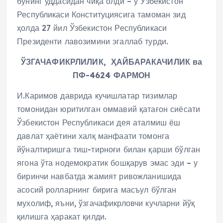
бунинг уддасидан чиқа олди – у Ўзбекистон
Республикаси Конституциясига тамоман зид
ҳолда 27 йил Ўзбекистон Республикаси
Президенти лавозимини эгаллаб турди.
ЎЗГАЧАФИКРЛИЛИК, ҲАЙБАРАКАЧИЛИК ва
ПФ-4624 ФАРМОН
И.Каримов даврида кучишлатар тизимлар
томонидан юритилган оммавий қатағон сиёсати
Ўзбекистон Республикаси дея аталмиш ёш
давлат ҳаётини халқ манфаати томонга
йўналтиришга тиш-тирноғи билан қарши бўлган
ягона ўта нодемократик бошқарув эмас эди – у
биринчи навбатда жамият ривожланишида
асосий ролларнинг бирига масъул бўлган
мухолиф, яъни, ўзгачафикрловчи кучларни йўқ
қилишга ҳаракат қилди.