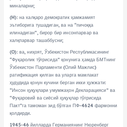
миналарни;
(
Н
): на халқаро демократик ҳамжамият
эътиборига тушадиган, ва на “пичоққа
илинадиган”, бирор бир инсонпарвар ва
халқпарвар ташаббусни;
(
О
): ва, ниҳоят, Ўзбекистон Республикасининг
“Фуқаролик тўғрисида” қонунига ҳамда БМТнинг
Ўзбекистон Парламенти (Олий Мажлис)
ратификация қилган ва уларга мамлакат
ҳудудида қонун кучини берган икки ҳужжати:
“Инсон ҳуқуқлари умумжаҳон Декларацияси” ва
“Фуқаровий ва сиёсий ҳуқуқлар тўғрисида
Пакт”га тамоман зид бўлган ПФ-4624 фармонни
қолдирди.
1945-46 йилларда Германиянинг Нюренберг