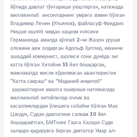
йўлида давлат тўнтариши уюштирган, натижада
миллионлаб инсонларнинг умрига зомин бўлган
Владимир Ленин (Ульянов), файласуф Фридрих
Ницше ишлпб чиққан нацизм ғоясини
Германияда амалда қўллаб 2-чи Жаҳон уруши
оловини авж олдирган Адольф Ҳитлер, иккинчи
ашаддий коммунист, аҳолиси сони дунёда энг
катта бўлган Хитойни 33 йил бошқарган,
мамлакатда мисли кўрилмаган авантюристик
“Катта сакраш” ва “Маданий инқилоб”
ҳаракатларни амалга ошириши натижасида
миллионлаб хитойлилар очлик ва
касалликлардан ўлишига сабабчи бўлган Мао
Цзедун, Судан давлатини салкам 30 йил
бошқараётган, БМТнинг Гаага Халаро Суди
халқаро қидирувга берган диктатор Умар ал-