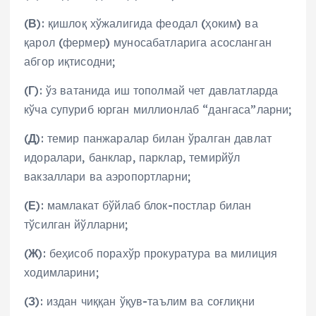
(
В
): қишлоқ хўжалигида феодал (ҳоким) ва
қарол (фермер) муносабатларига асосланган
абгор иқтисодни;
(
Г
): ўз ватанида иш тополмай чет давлатларда
кўча супуриб юрган миллионлаб “дангаса”ларни;
(
Д
): темир панжаралар билан ўралган давлат
идоралари, банклар, парклар, темирйўл
вакзаллари ва аэропортларни;
(
Е
): мамлакат бўйлаб блок-постлар билан
тўсилган йўлларни;
(
Ж
): беҳисоб порахўр прокуратура ва милиция
ходимларини;
(
З
): издан чиққан ўқув-таълим ва соғлиқни