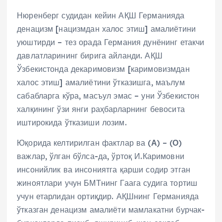
Нюренберг судидан кейин АҚШ Германияда
денацизм [нацизмдан халос этиш] амалиётини
уюштирди – тез орада Германия дунёнинг етакчи
давлатларининг бирига айланди. АҚШ
Ўзбекистонда декаримовизм [каримовизмдан
халос этиш] амалиётини ўтказишга, маълум
сабабларга кўра, масъул эмас – уни Ўзбекистон
халқининг ўзи янги раҳбарларнинг бевосита
иштирокида ўтказиши лозим.
Юқорида келтирилган фактлар ва (
А
) – (
О
)
важлар, ўлган бўлса-да, ўртоқ И.Каримовни
инсонийлик ва инсониятга қарши содир этган
жиноятлари учун БМТнинг Гаага судига тортиш
учун етарлидан ортиқдир. АҚШнинг Германияда
ўтказган денацизм амалиёти мамлакатни бурчак-