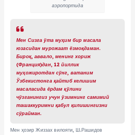
аэропортида
Мен Сизга ўта муҳим бир масала
юзасидан мурожаат ёзмоқдаман.
Бироқ, аввало, менинг хориж
(Франция)дан, 12 йиллик
муҳожиротдан сўнг, ватаним
Ўзбекистонга қайтиб келишим
масаласида ёрдам қўлини
чўзганингиз учун ўзимнинг самимий
ташаккуримни қабул қилишингизни
сўрайман.
Мен ҳозир Жиззах вилояти, Ш.Рашидов