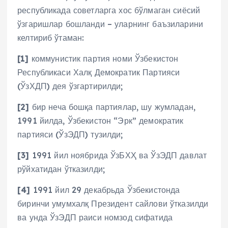
республикада советларга хос бўлмаган сиёсий
ўзгаришлар бошланди – уларнинг баъзиларини
келтириб ўтаман:
[1]
коммунистик партия номи Ўзбекистон
Республикаси Халқ Демократик Партияси
(ЎзХДП) дея ўзгартирилди;
[2]
бир неча бошқа партиялар, шу жумладан,
1991 йилда, Ўзбекистон “Эрк” демократик
партияси (ЎзЭДП) тузилди;
[3]
1991 йил ноябрида ЎзБХҲ ва ЎзЭДП давлат
рўйхатидан ўтказилди;
[4]
1991 йил 29 декабрьда Ўзбекистонда
биринчи умумхалқ Президент сайлови ўтказилди
ва унда ЎзЭДП раиси номзод сифатида