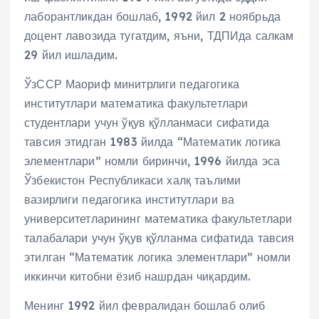
лаборантликдан бошлаб, 1992 йил 2 ноябрьда
доцент лавозида тугатдим, яъни, ТДПИда салкам
29 йил ишладим.
ЎзССР Маориф минитрлиги педагогика
институтлари математика факультетлари
студентлари учун ўқув қўлланмаси сифатида
тавсия этидган 1983 йилда “Математик логика
элементлари” номли биринчи, 1996 йилда эса
Ўзбекистон Республикаси халқ таълими
вазирлиги педагогика институтлари ва
университетларининг математика факультетлари
талабалари учун ўқув қўлланма сифатида тавсия
этилган “Математик логика элементлари” номли
иккинчи китобни ёзиб нашрдан чиқардим.
Менинг 1992 йил февралидан бошлаб олиб