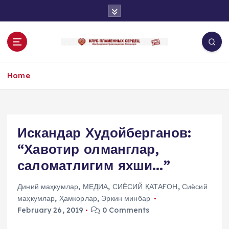
S
k
i
p
t
o
Home
c
o
n
t
e
Искандар Худойберганов:
n
“Хавотир олманглар,
t
саломатлигим яхши…”
Диний маҳкумлар
,
МЕДИА
,
СИЁСИЙ ҚАТАҒОН
,
Сиёсий
маҳкумлар
,
Ҳамкорлар
,
Эркин минбар
February 26, 2019
0 Comments