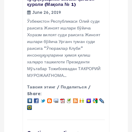
қуроли (Мақола № 1)
June 26, 2019
Ўзбекистон Республикаси Олий суди
раисига Жиноят ишлари бўйича
Хоразм вилоят суди раисига Жиноят
ишлари бўйича Урганч туман суди
раисига “Ўтюраклар Клуби”
инсонҳуқуқларини ҳимоя қилиш
халқаро ташкилоти Президенти
Мўътабар Тожибоевадан ТАКРОРИЙ
МУРОЖААТНОМА…
Тавсия этинг / Поделиться /
Share: