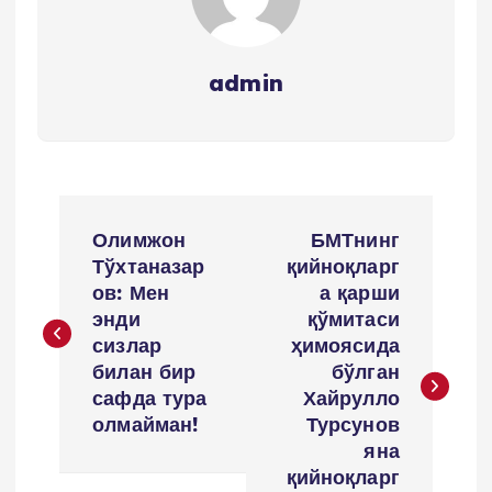
admin
P
Олимжон
БМТнинг
o
Тўхтаназар
қийноқларг
ов: Мен
а қарши
s
энди
қўмитаси
сизлар
ҳимоясида
t
билан бир
бўлган
сафда тура
Хайрулло
n
олмайман!
Турсунов
яна
a
қийноқларг