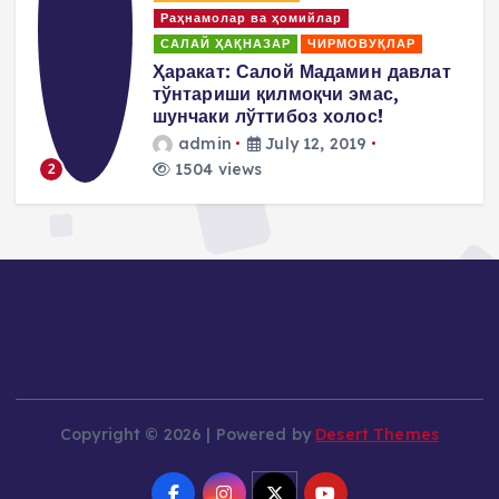
Раҳнамолар ва ҳомийлар
САЛАЙ ҲАҚНАЗАР
ЧИРМОВУҚЛАР
д
Ҳаракат: Салой Мадамин давлат
тўнтариши қилмоқчи эмас,
шунчаки лўттибоз холос!
admin
July 12, 2019
1504 views
2
Copyright © 2026 | Powered by
Desert Themes