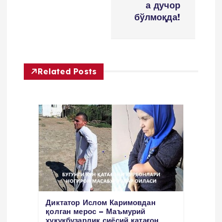
а дучор
v
бўлмоқда!
i
g
Related Posts
a
t
i
o
n
Диктатор Ислом Каримовдан
қолган мерос – Маъмурий
ҳуқуқбузарлик сиёсий қатағон