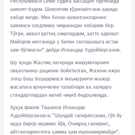
Республикаси Олий судига кассация тартибида
шикоят ёздим. Шикоятим кўрилаётгани ҳақида
хабар келди. Мен билан қамалганларнинг
ҳаммаси озодликка чиққанидан хабарим бор.
Тўғри, аввал қаттиқ сиқилардим, ҳатто адвокат
Майоров келганида у билан гаплашишга истак
ҳам бўлмаган” дейди Искандар Худойберганов.
Шу кунда Жаслиқ лагерида маҳкумларнинг
овқатланиш рациони бойитилган, Жазони ижро
этиш Бош бошқармаси маъмурияти мазкур
масалага қонунчилик талаблари ва халқаро
стандартлардан келиб чиқиб ёндошмоқда.
Ҳуқуқ фаоли Ташанов Искандар
Худойбергановга: “Шундай гапиряпсизки, гўё бу
ерда бирор муаммо йўқ. Очиқроқ гапиринг,
айтганларингизга ҳамма ҳам ишонавермайди”.