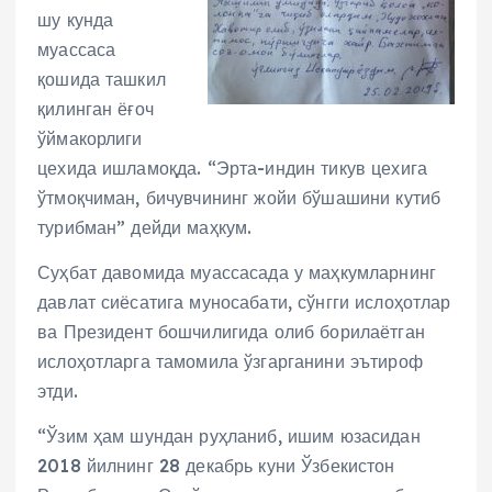
шу кунда
муассаса
қошида ташкил
қилинган ёғоч
ўймакорлиги
цехида ишламоқда. “Эрта-индин тикув цехига
ўтмоқчиман, бичувчининг жойи бўшашини кутиб
турибман” дейди маҳкум.
Суҳбат давомида муассасада у маҳкумларнинг
давлат сиёсатига муносабати, сўнгги ислоҳотлар
ва Президент бошчилигида олиб борилаётган
ислоҳотларга тамомила ўзгарганини эътироф
этди.
“Ўзим ҳам шундан руҳланиб, ишим юзасидан
2018 йилнинг 28 декабрь куни Ўзбекистон