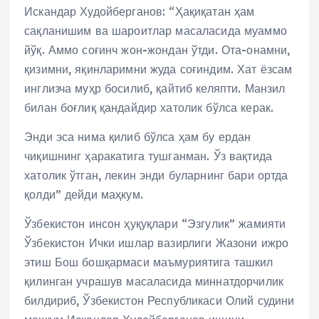
Искандар Худойберганов: “Ҳақиқатан ҳам
сақланишим ва шароитлар масаласида муаммо
йўқ. Аммо соғинч жон-жондан ўтди. Ота-онамни,
қизимни, яқинларимни жуда соғиндим. Хат ёзсам
инглизча муҳр босилиб, қайтиб келяпти. Манзил
билан боғлиқ қандайдир хатолик бўлса керак.
Энди эса нима қилиб бўлса ҳам бу ердан
чиқишнинг ҳаракатига тушганман. Ўз вақтида
хатолик ўтган, лекин энди буларнинг бари ортда
қолди” дейди маҳкум.
Ўзбекистон инсон ҳуқуқлари “Эзгулик” жамияти
Ўзбекистон Ички ишлар вазирлиги Жазони ижро
этиш Бош бошқармаси маъмуриятига ташкил
қилинган учрашув масаласида миннатдорчилик
билдириб, Ўзбекистон Республикаси Олий судини