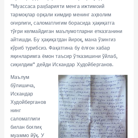
“Муассаса раҳбарияти менга ижтимоий
тармоқлар орқали кимдир менинг аҳволим
оғирлиги, саломатлигим борасида ҳақиқатга
тўғри келмайдиган маълумотларни етказганини
айтишди. Бу ҳақиқатдан йироқ, мана ўзингиз
кўриб турибсиз. Фақатгина бу ёлғон хабар
яқинларимга ёмон таъсир ўтказишини ўйлаб,
сиқилдим” дейди Искандар Худойберганов.
Маълум
бўлишича,
Искандар
Худойберганов
нинг
саломатлиги
билан боғлиқ
муаммо йўқ. У