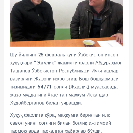
Шу йилнинг 25 февраль куни Ўзбекистон инсон
ҳуқуқлари “Эзгулик” жамияти фаоли Абдураҳмон
Ташанов Ўзбекистон Республикаси Ички ишлар
вазирлиги Жазони ижро этиш Бош бошқармаси
тизимидаги 64/71-сонли (Жаслиқ) муассасада
жазо муддатини ўтаётган маҳкум Искандар
Худойберганов билан учрашди.
Ҳуқуқ фаолига кўра, маҳкумга берилган илк
савол унинг соғлиғи билан боғлиқ ижтимоий
тармоқларда тарқалган хабарлар бўлди.