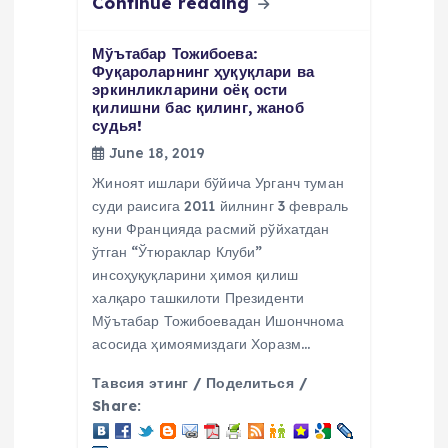
Continue reading
Мўътабар Тожибоева:
Фуқароларнинг ҳуқуқлари ва
эркинликларини оёқ ости
қилишни бас қилинг, жаноб
судья!
June 18, 2019
Жиноят ишлари бўйича Урганч туман
суди раисига 2011 йилнинг 3 февраль
куни Францияда расмий рўйхатдан
ўтган “Ўтюраклар Клуби”
инсоҳуқуқларини ҳимоя қилиш
халқаро ташкилоти Президенти
Мўътабар Тожибоевадан Ишончнома
асосида ҳимоямиздаги Хоразм…
Тавсия этинг / Поделиться /
Share: