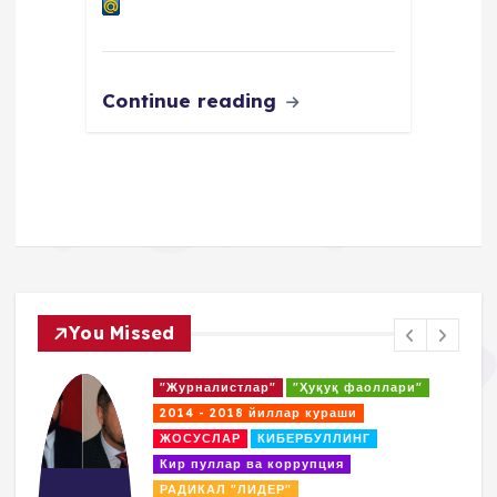
Continue reading
You Missed
"Журналистлар"
"Ҳуқуқ фаоллари"
2014 - 2018 йиллар кураши
ЖОСУСЛАР
КИБЕРБУЛЛИНГ
Кир пуллар ва коррупция
РАДИКАЛ "ЛИДЕР"