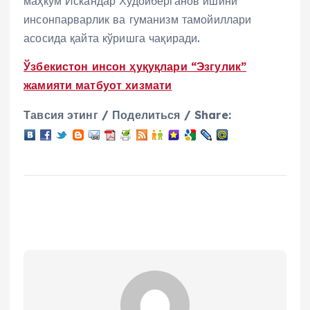
маҳкум Искандар Худойберганов ишини
инсонпарварлик ва гуманизм тамойиллари
асосида қайта кўришга чақиради.
Ўзбекистон инсон ҳуқуқлари “Эзгулик”
жамияти матбуот хизмати
Тавсия этинг / Поделиться / Share: