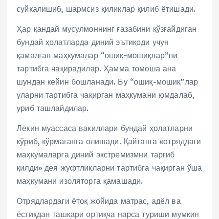
суйкалишиб, шармсиз қилиқлар қилиб ётишади.
Ҳар қандай мусулмоннинг ғазабини қўзғайдиган
бундай ҳолатларда диний эътиқоди учун
қамалган маҳкумалар “ошиқ-мошиқлар”ни
тартибга чақирадилар. Ҳамма томоша ана
шундан кейин бошланади. Бу “ошиқ-мошиқ”лар
уларни тартибга чақирган маҳкумани юмдалаб,
уриб ташлайдилар.
Лекин муассаса вакиллари бундай ҳолатларни
кўриб, кўрмаганга олишади. Қайтанга «отряддаги
маҳкумаларга диний экстремизмни тарғиб
қилди» дея жуфтликларни тартибга чақирган ўша
маҳкумани изоляторга қамашади.
Отрядлардаги ётоқ жойида матрас, адёл ва
ёстиқдан ташқари ортиқча нарса туриши мумкин