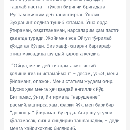
ташлаб пастга – тўқсон биринчи бригадага
Рустам жияним деб таништирган Ўшлик
Зуҳранинг олдига тушиб кетаман. Ўша ерда
ўтираман, овқатланаман, нарсаларим ҳам пастги
қаватда туради. Жойимни эса Ойгул тўғрилаб
қўядиган бўлди. Биз хавф-хатарни бартараф
этиш мақсадида шундай қарорга келдик.
“Ойгул, мени деб сиз ҳам азият чекиб
қолишингизни истамайман” – десам, у: «Э, мени
ўйламанг, опажон. Мени статьям жудаям оғир.
Шусиз ҳам менга ҳеч қандай енгиллик йўқ.
Биттамас, ўнта, йигирмата “нарушение”
расмийлаштирса ҳам, фарқи йўқ, мен барибир
“до конца” ўтираман бу ерда. Агар шу усулни
қўлламасак, сизни синдириб ташлашади», – деди
менга хайрихоҳлик билдириб.