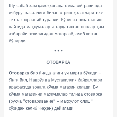
Шу сабаб ҳам қамоқхонада оммавий равишда
ичбуруғ касаллиги билан оғриш ҳолатлари тез-
тез такрорланиб турарди. Кўпинча овқатланиш
пайтида маҳкумаларга тарқатилган нонлар ҳам
азбаройи эскилигидан моғорлаб, ачиб кетган
бўларди…
* * *
ОТОВАРКА
Отоварка б
ир йилда атиги уч марта бўлади –
Янги йил, Наврўз ва Мустақиллик байрамлари
арафасида зонага кўчма магазин келади. Бу
кўчма магазинни маҳкумалар тилида отоварка
(русча “отоваривание” – маҳсулот олиш”
сўзидан келиб чиққан) дейилади.