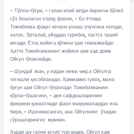
– Тўппа-тўғри, – гапни илиб кетди биринчи бўлиб
сўз бошлаган отряд фаоли, – Бу ётоққа
Тожибоева фақат кечаси ухлаш учунгина келади,
холос. Эрталаб, уйқудан турибоқ, пастга тушиб
кетади. Ётоқ жойига қўлини ҳам текказмайди.
Ҳатто Тожибоеванинг жойини ҳам ҳар доим
Ойгул тўғрилайди.
– Шундай экан, у ердан нима чиқса Ойгулга
тегишли ҳисобланади. Ҳаммамиз гувоҳ, мана
бугун ҳам Ойгул тўғрилади Тожибоеванинг
кўрпа-тўшагини, – дея сафдошларининг
фикрини қувватлади фаол маҳкумалардан яна
бири, – Ишонмасангиз, ана Ойгулнинг ўзидан
сўрашларингиз мумкин.
Худди шу гапни кутиб тургандек, Ойгул ҳам