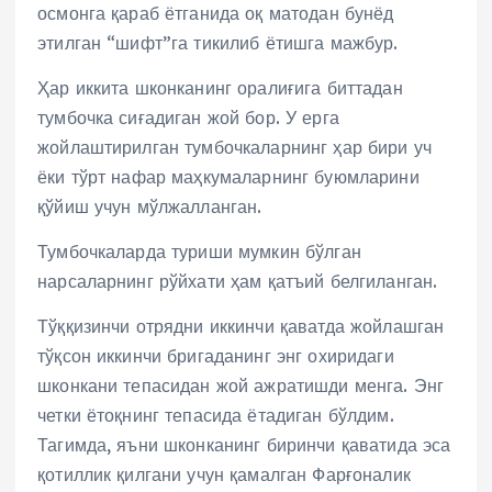
осмонга қараб ётганида оқ матодан бунёд
этилган “шифт”га тикилиб ётишга мажбур.
Ҳар иккита шконканинг оралиғига биттадан
тумбочка сиғадиган жой бор. У ерга
жойлаштирилган тумбочкаларнинг ҳар бири уч
ёки тўрт нафар маҳкумаларнинг буюмларини
қўйиш учун мўлжалланган.
Тумбочкаларда туриши мумкин бўлган
нарсаларнинг рўйхати ҳам қатъий белгиланган.
Тўққизинчи отрядни иккинчи қаватда жойлашган
тўқсон иккинчи бригаданинг энг охиридаги
шконкани тепасидан жой ажратишди менга. Энг
четки ётоқнинг тепасида ётадиган бўлдим.
Тагимда, яъни шконканинг биринчи қаватида эса
қотиллик қилгани учун қамалган Фарғоналик