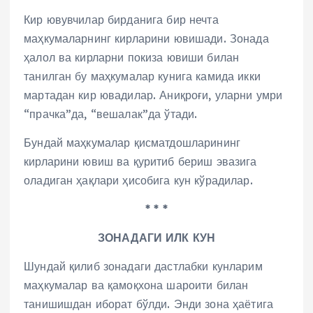
Кир ювувчилар бирданига бир нечта
маҳкумаларнинг кирларини ювишади. Зонада
ҳалол ва кирларни покиза ювиши билан
танилган бу маҳкумалар кунига камида икки
мартадан кир ювадилар. Аниқроғи, уларни умри
“прачка”да, “вешалак”да ўтади.
Бундай маҳкумалар қисматдошларининг
кирларини ювиш ва қуритиб бериш эвазига
оладиган ҳақлари ҳисобига кун кўрадилар.
* * *
ЗОНАДАГИ ИЛК КУН
Шундай қилиб зонадаги дастлабки кунларим
маҳкумалар ва қамоқхона шароити билан
танишишдан иборат бўлди. Энди зона ҳаётига