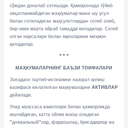
сўмдан доналаб сотишади. Қамоқхонада тўйиб
овқатланмайдиган маҳкумалар мана шу усул
билан сотиладиган маҳсулотлардан сотиб олиб,
бир-икки марта яйраб тамадди киладилар. Сотиб
олган нарсалари билан яқинларини меҳмон
қиладилар.
* * *
МАҲКУМАЛАРНИНГ БАЪЗИ ТОИФАЛАРИ
Зонадаги тартиб-интизомни назорат қилиш
вазифаси юклатилган маҳкумаларни
АКТИВЛАР
дейилади.
Улар муассаса вакиллари билан ҳамкорликда
ишлайдиган, катта ойлик маош оладиган
“дневальный”лар, фаррошлар, бригадирлар ва