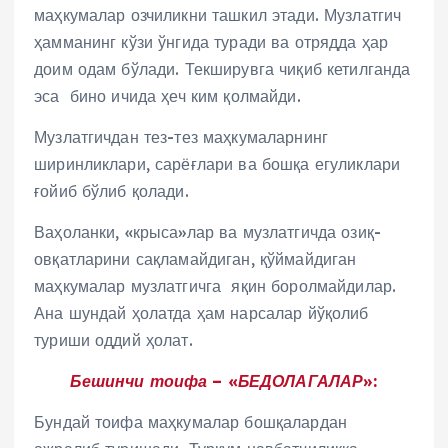
маҳкумалар озчиликни ташкил этади. Музлатгич
ҳамманинг кўзи ўнгида туради ва отрядда ҳар
доим одам бўлади. Текширувга чиқиб кетилганда
эса бино ичида ҳеч ким қолмайди.
Музлатгичдан тез-тез маҳкумаларнинг
ширинликлари, сарёғлари ва бошқа егуликлари
ғойиб бўлиб қолади.
Ваҳоланки, «крыса»лар ва музлатгичда озиқ-
овқатларини сақламайдиган, қўймайдиган
маҳкумалар музлатгичга яқин боролмайдилар.
Ана шундай ҳолатда ҳам нарсалар йўқолиб
туриши оддий ҳолат.
Бешинчи тоифа – «БЕДОЛАГАЛАР»:
Бундай тоифа маҳкумалар бошқалардан