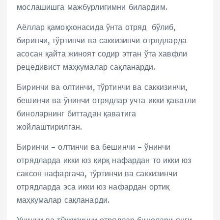
мослашишга мажбурлигимни билардим.
Аёллар қамоқхонасида ўнта отряд бўлиб,
биринчи, тўртинчи ва саккизинчи отрядларда
асосан қайта жиноят содир этган ўта хавфли
рецедивист маҳкумалар сақланарди.
Биринчи ва олтинчи, тўртинчи ва саккизинчи,
бешинчи ва ўнинчи отрядлар учта икки қаватли
биноларнинг биттадан қаватига
жойлаштирилган.
Биринчи – олтинчи ва бешинчи – ўнинчи
отрядларда икки юз қирқ нафардан то икки юз
саксон нафаргача, тўртинчи ва саккизинчи
отрядларда эса икки юз нафардан ортиқ
маҳкумалар сақланарди.