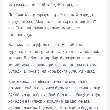
маҳкумаларни
“кобел”
деб аталади.
Лесбиянкалар турмуш қураётган пайтларида
очиқ-ошкора “Мен палончига эрга тегаяпман”
ёки “Мен палончига уйланяпман” деб
гапиришади.
Баъзида эса жуфтликлар алмашиб ҳам
туришади, яъни эр хотинга, хотин эрга айланиб
қолади. Лесбинякалар бир-бирларини рашк
қилиб, муштлашишлари ҳақида гапирмаса ҳам
бўлади. Бир-бирини қора қонга бўяб қўйишади.
Қамоқхонадаги «блатной»ларни кўпчилиги
ортидан хабар олувчиси бўлмаган лесбиянкалар
бўлиб, улар албатта, бой-бадавлат ёки ўзига тўқ
хонадон вакиласи ҳисобланмиш маҳкумага
«уйланадилар». Шу кундан эътиборан бадавлат