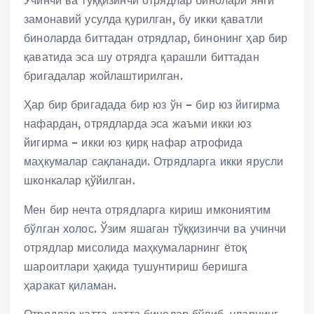
Учинчи ва тўққизинчи отрядлар бинолари янги
замонавий усулда қурилган, бу икки қаватли
биноларда биттадан отрядлар, бинонинг ҳар бир
қаватида эса шу отрядга қарашли биттадан
бригадалар жойлаштирилган.
Ҳар бир бригадада бир юз ўн – бир юз йигирма
нафардан, отрядларда эса жаъми икки юз
йигирма – икки юз қирқ нафар атрофида
маҳкумалар сақланади. Отрядларга икки ярусли
шконкалар қўйилган.
Мен бир нечта отрядларга кириш имкониятим
бўлган холос. Ўзим яшаган тўққизинчи ва учинчи
отрядлар мисолида маҳкумаларнинг ётоқ
шароитлари ҳақида тушунтириш беришга
ҳаракат қиламан.
Отрядлар катта-катта бинолар бўлиб, уларнинг