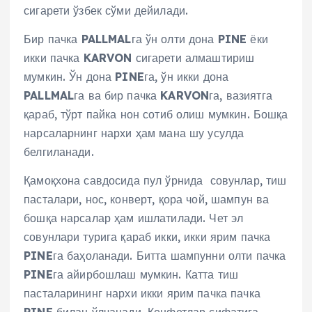
сигарети ўзбек сўми дейилади.
Бир пачка
PALLMAL
га ўн олти дона
PINE
ёки
икки пачка
KARVON
сигарети алмаштириш
мумкин. Ўн дона
PINE
га, ўн икки дона
PALLMAL
га ва бир пачка
KARVON
га, вазиятга
қараб, тўрт пайка нон сотиб олиш мумкин. Бошқа
нарсаларнинг нархи ҳам мана шу усулда
белгиланади.
Қамоқхона савдосида пул ўрнида совунлар, тиш
пасталари, нос, конверт, қора чой, шампун ва
бошқа нарсалар ҳам ишлатилади. Чет эл
совунлари турига қараб икки, икки ярим пачка
PINE
га баҳоланади. Битта шампунни олти пачка
PINE
га айирбошлаш мумкин. Катта тиш
пасталарининг нархи икки ярим пачка пачка