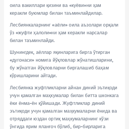
оила вакиллари қизини ва «куёви»ни ҳам
керакли буюмлар билан таъминлайдилар.
Лесбиянкаларнинг «аёли» оила аъзолари орқали
ўз «жуфти ҳалоли»ни ҳам керакли нарсалар
билан таъминлайди.
Шунингдек, аёллар яқинларига бирга ўтирган
«дугонаси» номига йўқловлар жўнатишларини,
бу жўнатган йўқловларни биргалашиб баҳам
кўришларини айтади.
Лесбиянка жуфтликларни айнан диний эътиқоди
учун қамалган маҳкумалар билан битта шконкага
ёки ёнма-ён қўйишади. Жуфтликлар диний
эътиқоди учун қамалган маҳкумаларни ёнида ва
отряддаги юздан ортиқ маҳкумаларнинг кўзи
ўнгида ярим яланғоч бўлиб, бир-бирларига