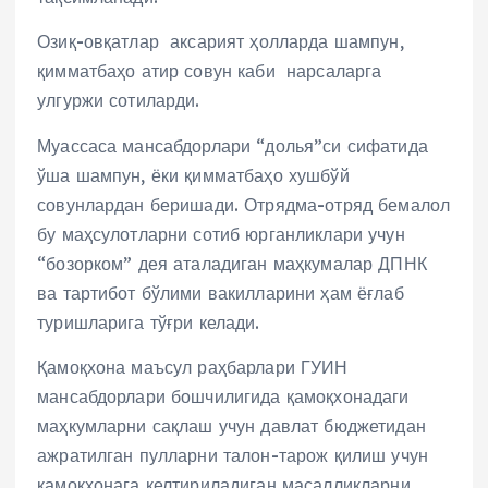
Озиқ-овқатлар аксарият ҳолларда шампун,
қимматбаҳо атир совун каби нарсаларга
улгуржи сотиларди.
Муассаса мансабдорлари “долья”си сифатида
ўша шампун, ёки қимматбаҳо хушбўй
совунлардан беришади. Отрядма-отряд бемалол
бу маҳсулотларни сотиб юрганликлари учун
“бозорком” дея аталадиган маҳкумалар ДПНК
ва тартибот бўлими вакилларини ҳам ёғлаб
туришларига тўғри келади.
Қамоқхона маъсул раҳбарлари ГУИН
мансабдорлари бошчилигида қамоқхонадаги
маҳкумларни сақлаш учун давлат бюджетидан
ажратилган пулларни талон-тарож қилиш учун
қамоқхонага келтириладиган масаллиқларни