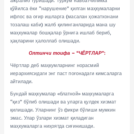
ажралиб туришади. Туркум навбатчиликка
қўйилса ёки “нарушение” қилган маҳкумаларни
ифлос ва оғир ишларга (масалан ҳожатхонани
тозалаш каби) жалб қилинганларида мана шу
маҳкумалар бошқалар ўрнига ишлаб бериб,
ҳақларини ҳалоллаб олишади.
Олтинчи тоифа – “ЧЁРТЛАР”:
Чёртлар деб маҳкумларнинг норасмий
иерархиясидаги энг паст поғонадаги кимсаларга
айтилади.
Бундай маҳкумалар «блатной» маҳкумаларга
“қиз” бўлиб олишади ва уларга қулдек хизмат
қилишади. Уларнинг ўз фикри бўлиши мумкин
эмас. Улар ўзлари хизмат қиладиган
маҳкумаларга ниҳоятда сиғинишади.