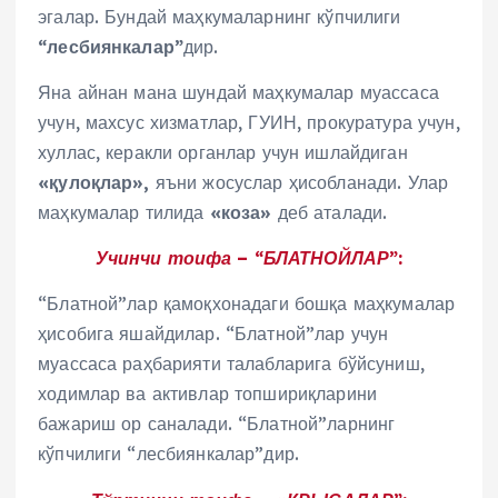
эгалар. Бундай маҳкумаларнинг кўпчилиги
“лесбиянкалар”
дир.
Яна айнан мана шундай маҳкумалар муассаса
учун, махсус хизматлар, ГУИН, прокуратура учун,
хуллас, керакли органлар учун ишлайдиган
«қулоқлар»,
яъни жосуслар ҳисобланади. Улар
маҳкумалар тилида
«коза»
деб аталади.
Учинчи тоифа – “БЛАТНОЙЛАР”:
“Блатной”лар қамоқхонадаги бошқа маҳкумалар
ҳисобига яшайдилар. “Блатной”лар учун
муассаса раҳбарияти талабларига бўйсуниш,
ходимлар ва активлар топшириқларини
бажариш ор саналади. “Блатной”ларнинг
кўпчилиги “лесбиянкалар”дир.