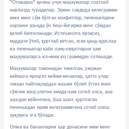
“Отоварка” қилиш учун маҳкумалар соатлаб
навбатда турадилар. Эркин савдода килограмми
икки минг сўм бўлган конфетлар, печеньеларни
нархини зонада ўн беш-йигирма минг сўмдан
қилиб белгиланади. Истеъмолга яроқсиз,
муддати ўтиб, қуртлаб кетган, эски қанд-қурслар
ва печеньелар каби озиқ-овқатларни ҳам
маҳкумаларга юз-икки юз граммдан сотишади.
Маҳкумалар томонидан тикилган, умуман
кийишга яроқсиз кийим-кечаклар, ҳатто улар
тиккан пайпоқлардан жаъми бўлиб ўттиз минг
сўмлик маҳсулотни кимда-ким сотиб олса, ана
шундан кейингина, ўша шахс қуртлаган
печеньедан ярим килограммгина сотиб олиш
ҳуқуқига эга бўлади.
Олма ва бананларни ҳар донасини икки минг