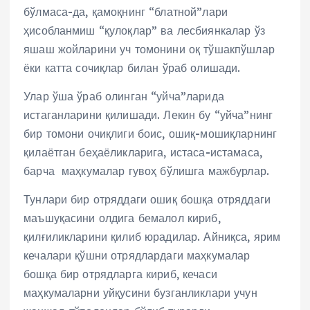
бўлмаса-да, қамоқнинг “блатной”лари
ҳисобланмиш “қулоқлар” ва лесбиянкалар ўз
яшаш жойларини уч томонини оқ тўшакпўшлар
ёки катта сочиқлар билан ўраб олишади.
Улар ўша ўраб олинган “уйча”ларида
истаганларини қилишади. Лекин бу “уйча”нинг
бир томони очиқлиги боис, ошиқ-мошиқларнинг
қилаётган беҳаёликларига, истаса-истамаса,
барча маҳкумалар гувоҳ бўлишга мажбурлар.
Тунлари бир отряддаги ошиқ бошқа отряддаги
маъшуқасини олдига бемалол кириб,
қилғиликларини қилиб юрадилар. Айниқса, ярим
кечалари қўшни отрядлардаги маҳкумалар
бошқа бир отрядларга кириб, кечаси
маҳкумаларни уйқусини бузганликлари учун