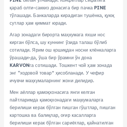
PINE
билан ўлчанади. Конфетлар сифатига
қараб олти-саккиз донасига бир пачка
PINE
тўлашади. Банкаларда кирадиган тушёнка, қуюқ
сутлар ҳам қиммат юради.
Агар зонадаги бирорта маҳкумага яхши нос
кирган бўлса, шу куннинг ўзида талаш бўлиб
сотилади. Ярим ош қошиқдан носни клёнкаларга
ўрашади-да, ўша бир ўрамни ўн дона
KARVON
га сотишади. Тошкент чой ҳам зонада
энг “ходовой товар” ҳисобланади. У чефир
ичувчи маҳкумаларнинг жони дилидир.
Мен аёллар қамоқхонасига янги келган
пайтларимда қамоқхонадаги маҳкумаларга
берилиши керак бўлган пишган гўштлар, пишган
картошка ва балиқлар, оғир касалларга
берилиши керак бўлган сариёғлар, қайнатилган