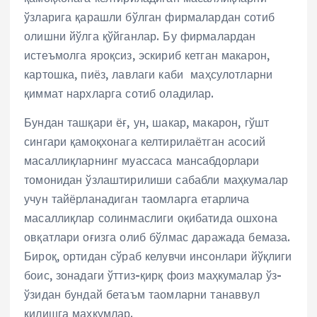
ўзларига қарашли бўлган фирмалардан сотиб
олишни йўлга қўйганлар. Бу фирмалардан
истеъмолга яроқсиз, эскириб кетган макарон,
картошка, пиёз, лавлаги каби маҳсулотларни
қиммат нархларга сотиб оладилар.
Бундан ташқари ёғ, ун, шакар, макарон, гўшт
сингари қамоқхонага келтирилаётган асосий
масаллиқларнинг муассаса мансабдорлари
томонидан ўзлаштирилиши сабабли маҳкумалар
учун тайёрланадиган таомларга етарлича
масаллиқлар солинмаслиги оқибатида ошхона
овқатлари оғизга олиб бўлмас даражада бемаза.
Бироқ, ортидан сўраб келувчи инсонлари йўқлиги
боис, зонадаги ўттиз-қирқ фоиз маҳкумалар ўз-
ўзидан бундай бетаъм таомларни танаввул
қилишга маҳкумлар.