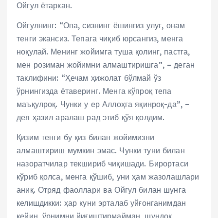
Ойгул ётаркан.
Ойгулнинг: “Опа, сизнинг ёшингиз улуғ, онам
тенги экансиз. Тепага чиқиб юрсангиз, менга
ноқулай. Менинг жойимга туша қолинг, пастга,
мен розиман жойимни алмаштиришга”, – деган
таклифини: “Ҳечам ҳижолат бўлмай ўз
ўрнингизда ётаверинг. Менга кўпроқ тепа
маъқулроқ. Чунки у ер Аллоҳга яқинроқ-да”, –
дея ҳазил аралаш рад этиб қўя қолдим.
Қизим тенги бу қиз билан жойимизни
алмаштириш мумкин эмас. Чунки туни билан
назоратчилар текшириб чиқишади. Бирортаси
кўриб қолса, менга қўшиб, уни ҳам жазолашлари
аниқ. Отряд фаоллари ва Ойгул билан шунга
келишдикки: ҳар куни эрталаб уйғонганимдан
кейин, ўрнимни йиғиштирмайман, шундоқ