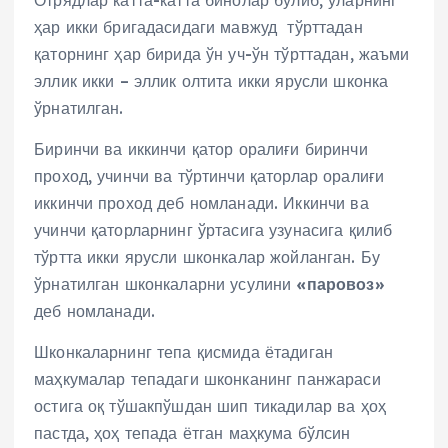
ҳар икки бригадасидаги мавжуд тўрттадан
қаторнинг ҳар бирида ўн уч-ўн тўрттадан, жаъми
эллик икки – эллик олтита икки ярусли шконка
ўрнатилган.
Биринчи ва иккинчи қатор оралиғи биринчи
проход, учинчи ва тўртинчи қаторлар оралиғи
иккинчи проход деб номланади. Иккинчи ва
учинчи қаторларнинг ўртасига узунасига қилиб
тўртта икки ярусли шконкалар жойланган. Бу
ўрнатилган шконкаларни усулини
«паровоз»
деб номланади.
Шконкаларнинг тепа қисмида ётадиган
маҳкумалар тепадаги шконканинг панжараси
остига оқ тўшакпўшдан шип тикадилар ва ҳоҳ
пастда, ҳоҳ тепада ётган маҳкума бўлсин