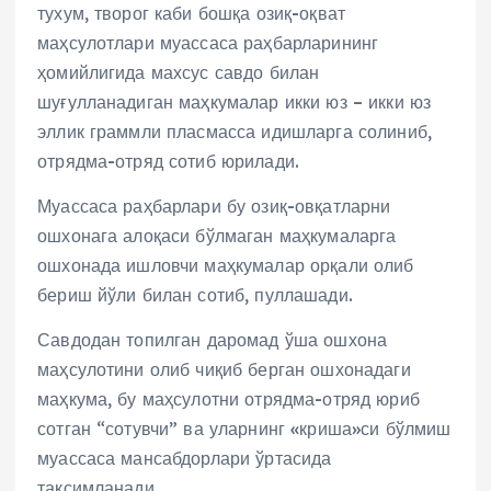
тухум, творог каби бошқа озиқ-оқват
маҳсулотлари муассаса раҳбарларининг
ҳомийлигида махсус савдо билан
шуғулланадиган маҳкумалар икки юз – икки юз
эллик граммли пласмасса идишларга солиниб,
отрядма-отряд сотиб юрилади.
Муассаса раҳбарлари бу озиқ-овқатларни
ошхонага алоқаси бўлмаган маҳкумаларга
ошхонада ишловчи маҳкумалар орқали олиб
бериш йўли билан сотиб, пуллашади.
Савдодан топилган даромад ўша ошхона
маҳсулотини олиб чиқиб берган ошхонадаги
маҳкума, бу маҳсулотни отрядма-отряд юриб
сотган “сотувчи” ва уларнинг «криша»си бўлмиш
муассаса мансабдорлари ўртасида
тақсимланади.