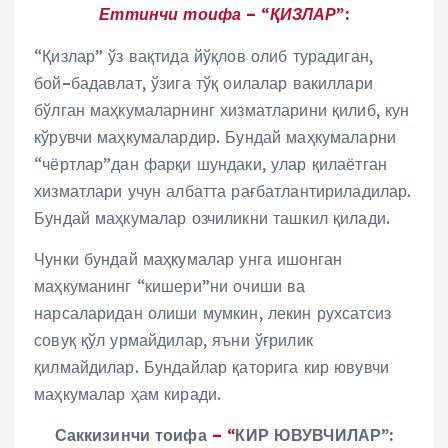
Еттинчи тоифа – “ҚИЗЛАР”:
“Қизлар” ўз вақтида йўқлов олиб турадиган,
бой–бадавлат, ўзига тўқ оилалар вакиллари
бўлган маҳкумаларнинг хизматларини қилиб, кун
кўрувчи маҳкумалардир. Бундай маҳкумаларни
“чёртлар”дан фарқи шундаки, улар қилаётган
хизматлари учун албатта рағбатлантириладилар.
Бундай маҳкумалар озчиликни ташкил қилади.
Чунки бундай маҳкумалар унга ишонган
маҳкуманинг “кишери”ни очиши ва
нарсаларидан олиши мумкин, лекин рухсатсиз
совуқ қўл урмайдилар, яъни ўғрилик
қилмайдилар. Бундайлар қаторига кир ювувчи
маҳкумалар ҳам киради.
Саккизинчи тоифа
– “
КИР ЮВУВЧИЛАР”: