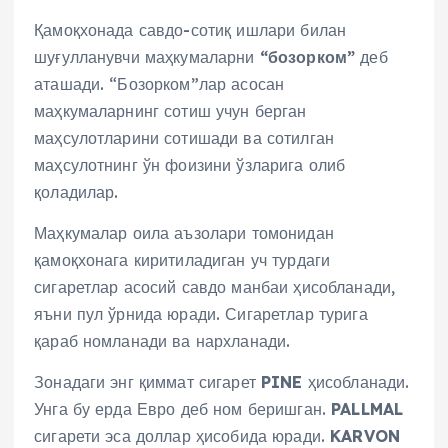
Қамоқхонада савдо-сотиқ ишлари билан
шуғулланувчи маҳкумаларни
“бозорком”
деб
аташади. “Бозорком”лар асосан
маҳкумаларнинг сотиш учун берган
маҳсулотларини сотишади ва сотилган
маҳсулотнинг ўн фоизини ўзларига олиб
қоладилар.
Маҳкумалар оила аъзолари томонидан
қамоқхонага киритиладиган уч турдаги
сигаретлар асосий савдо манбаи ҳисобланади,
яъни пул ўрнида юради. Сигаретлар турига
қараб номланади ва нархланади.
Зонадаги энг қиммат сигарет
PINE
ҳисобланади.
Унга бу ерда Евро деб ном беришган.
PALLMAL
сигарети эса доллар ҳисобида юради.
KARVON