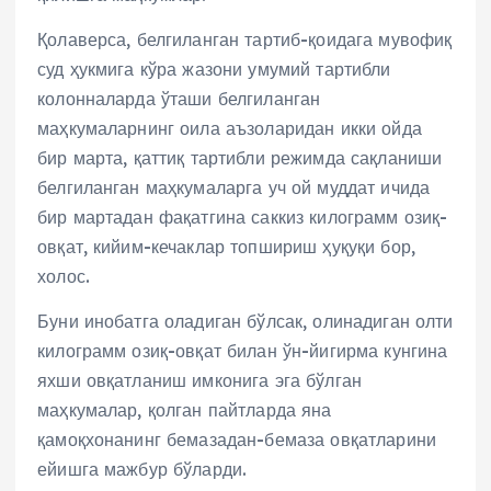
Қолаверса, белгиланган тартиб-қоидага мувофиқ
суд ҳукмига кўра жазони умумий тартибли
колонналарда ўташи белгиланган
маҳкумаларнинг оила аъзоларидан икки ойда
бир марта, қаттиқ тартибли режимда сақланиши
белгиланган маҳкумаларга уч ой муддат ичида
бир мартадан фақатгина саккиз килограмм озиқ-
овқат, кийим-кечаклар топшириш ҳуқуқи бор,
холос.
Буни инобатга оладиган бўлсак, олинадиган олти
килограмм озиқ-овқат билан ўн-йигирма кунгина
яхши овқатланиш имконига эга бўлган
маҳкумалар, қолган пайтларда яна
қамоқхонанинг бемазадан-бемаза овқатларини
ейишга мажбур бўларди.