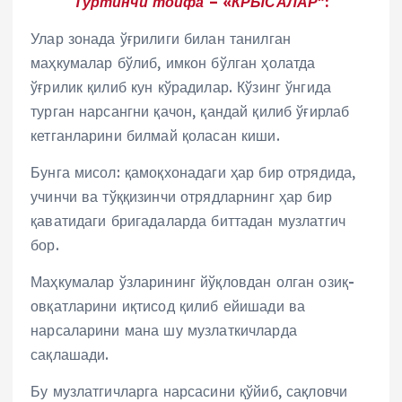
Тўртинчи тоифа – «КРЫСАЛАР”:
Улар зонада ўғрилиги билан танилган
маҳкумалар бўлиб, имкон бўлган ҳолатда
ўғрилик қилиб кун кўрадилар. Кўзинг ўнгида
турган нарсангни қачон, қандай қилиб ўғирлаб
кетганларини билмай қоласан киши.
Бунга мисол: қамоқхонадаги ҳар бир отрядида,
учинчи ва тўққизинчи отрядларнинг ҳар бир
қаватидаги бригадаларда биттадан музлатгич
бор.
Маҳкумалар ўзларининг йўқловдан олган озиқ-
овқатларини иқтисод қилиб ейишади ва
нарсаларини мана шу музлаткичларда
сақлашади.
Бу музлатгичларга нарсасини қўйиб, сақловчи