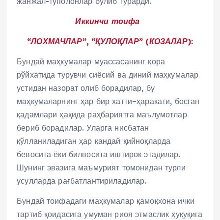
жанжал-тўполонлар бўлиб турарди.
Иккинчи тоифа
“ЛОХМАЧЛАР”, “ҚУЛОҚЛАР” (КОЗАЛАР):
Бундай маҳкумалар муассасанинг қора
рўйхатида турувчи сиёсий ва диний маҳкумалар
устидан назорат олиб борадилар, бу
маҳкумаларнинг ҳар бир хатти–ҳаракати, босган
қадамлари ҳақида раҳбариятга маълумотлар
бериб борадилар. Уларга нисбатан
қўлланиладиган ҳар қандай қийноқларда
бевосита ёки билвосита иштирок этадилар.
Шунинг эвазига маъмурият томонидан турли
усулларда рағбатлантириладилар.
Бундай тоифадаги маҳкумалар қамоқхона ички
тартиб қоидасига умуман риоя этмаслик ҳуқуқига