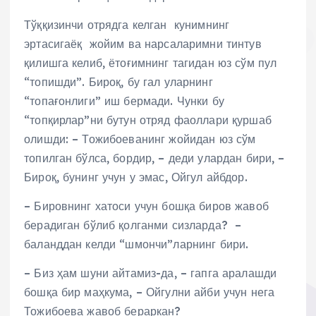
Тўққизинчи отрядга келган кунимнинг
эртасигаёқ жойим ва нарсаларимни тинтув
қилишга келиб, ётоғимнинг тагидан юз сўм пул
“топишди”. Бироқ, бу гал уларнинг
“топағонлиги” иш бермади. Чунки бу
“топқирлар”ни бутун отряд фаоллари қуршаб
олишди: – Тожибоеванинг жойидан юз сўм
топилган бўлса, бордир, – деди улардан бири, –
Бироқ, бунинг учун у эмас, Ойгул айбдор.
– Бировнинг хатоси учун бошқа биров жавоб
берадиган бўлиб қолганми сизларда? –
баланддан келди “шмончи”ларнинг бири.
– Биз ҳам шуни айтамиз-да, – гапга аралашди
бошқа бир маҳкума, – Ойгулни айби учун нега
Тожибоева жавоб бераркан?