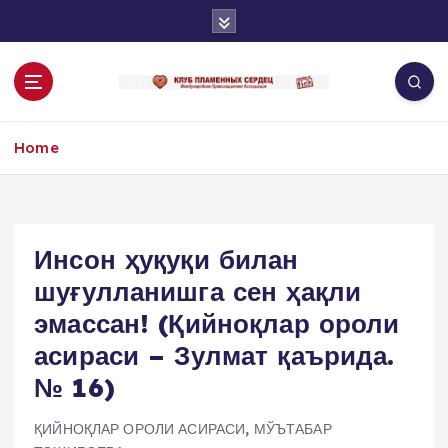
S
k
i
p
t
o
Home
c
o
n
t
e
Инсон ҳуқуқи билан
n
шуғулланишга сен ҳақли
t
эмассан! (Қийноқлар ороли
асираси – Зулмат қаърида.
№ 16)
ҚИЙНОҚЛАР ОРОЛИ АСИРАСИ
,
МЎЪТАБАР