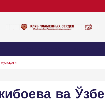
nous
TUG’YON online radio
Биз билан алоқа
 мулоқоти
жибоева ва Ўзбе