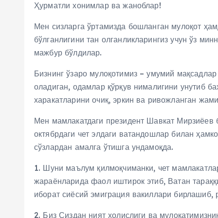
Ҳурматли хонимлар ва жаноблар!
Мен сизларга ўртамизда бошланган мулоқот ҳам
бўлганлигини тан олганликларингиз учун ўз мин
мажбур бўлдилар.
Бизнинг ўзаро мулоқотимиз – умумий мақсадлар 
оладиган, одамлар қўрқув нималигини унутиб ба
харакатларини очиқ, эркин ва ривожланган жам
Мен мамлакатдаги президент Шавкат Мирзиёев 
октябрдаги чет элдаги ватандошлар билан ҳамко
сўзлардан амалга ўтишга ундамоқда.
1. Шуни маълум қилмоқчиманки, чет мамлакатлар
жараёнларида фаол иштирок этиб, Ватан тараққ
иборат сиёсий эмиграция вакиллари бирлашиб, р
2. Биз Сиздан ният холислиги ва мулоқатимизни