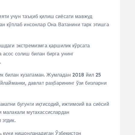
яти учун таъқиб қилиш сиёсати мавжуд
дан кўплаб инсонлар Она Ватанини тарк этишга
ишдаги экстремизмга қаршилик кўрсата
а асос солиш билан бирга унинг
.
ик билан кузатаман. Жумладан 2018 йил 25
Ўйлайманки, давлат раҳбарининг ўзи бизларни
акатни бугунги иқтисодий, ижтимоий ва сиёсий
ри малакали мутахассислардан
 этдик.
рь куни нишонланадиган Ўзбекистон