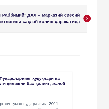
 Раббимий: ДХХ – марказий сиёсий
ектлигини сақлаб қолиш ҳаракатида
Фуқароларнинг ҳуқуқлари ва
сти қилишни бас қилинг, жаноб
рганч туман суди раисига 2011