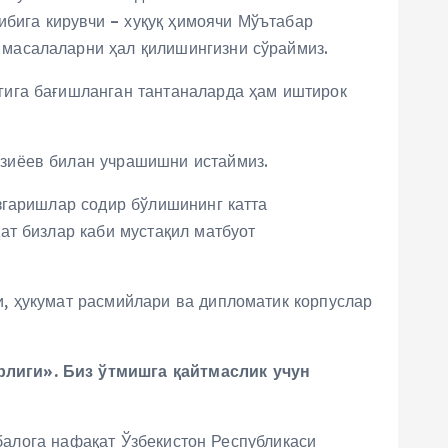
ибига кирувчи – хуқуқ ҳимоячи Мўътабар
масалаларни ҳал қилишингизни сўраймиз.
гига бағишланган тантаналарда ҳам иштирок
зиёев билан учрашишни истаймиз.
згаришлар содир бўлишининг катта
ат бизлар каби мустақил матбуот
, ҳукумат расмийлари ва дипломатик корпуслар
рлиги». Биз ўтмишга қайтмаслик учун
 балога нафақат Ўзбекистон Республикаси