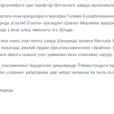
 муҳолифати ҳам гирифтор бўлганлиги ҳақида мухокамала
зирлиги ички қоидаларига мувофиқ Галима Бухарбоеванин
орида эслатиб ўтилган президент Шавкат Мирзиёев қарори
да ) виза олиш имконига эга бўлади.
сини олиш учун менга ҳамда Швецияда яшовчи Матлуба А
 борасида амалий ёрдам кўрсатишларингизни сўрайман. 
изни амалга ошиши учун ҳаммамиз виза олишимиз зарур).
учаламизнинг бадарғалик давримизда Ўзбекистондаги яқ
биз уларнинг қабрларини ҳам зиёрат қилишни ва оила аъ
мидида