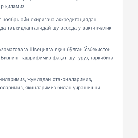
р қиламиз.
г ноябрь ойи охиригача аккредитациядан
да таъкидланганидай шу асосда у вақтинчалик
заматовага Швецияга яқин бўлган Ўзбекистон
(Бизнинг ташрифимиз фақат шу гуруҳ таркибига
инларимиз, жумладан ота-оналаримиз,
золаримиз, яқинларимиз билан учрашишни