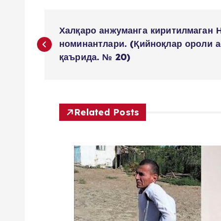
P
Халқаро анжуманга киритилмаган 
o
номинантлари. (Қийноқлар ороли а
қаърида. № 20)
s
t
Related Posts
n
a
v
i