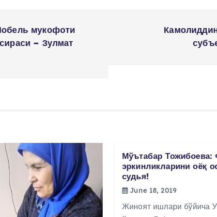
Нобель мукофоти
Камолиддин
сираси – Зулмат
субъ
Мўътабар Тожибоева: 
эркинликларини оёқ о
судья!
June 18, 2019
Жиноят ишлари бўйича У