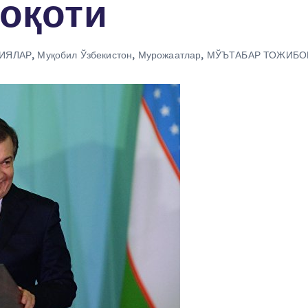
оқоти
ИЯЛАР
,
Муқобил Ўзбекистон
,
Мурожаатлар
,
МЎЪТАБАР ТОЖИБО