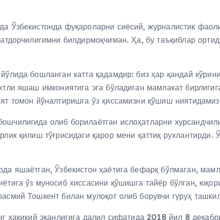
да Ўзбекистонда фуқароларни сиёсий, журналистик фаоли
натдорчилигимни билдирмоқчиман. Ҳа, бу таъқиблар орти
йўлида бошланган катта қадамдир: биз ҳар қандай кўрин
хтли яшаш имкониятига эга бўладиган мамлакат бирлигиг
ият томон йўналтиришга ўз ҳиссамизни қўшиш ниятидамиз
бошчилигида олиб борилаётган ислоҳатларни хурсандчил
рлик қилиш тўғрисидаги қарор мени қаттиқ рухлантирди. 
да яшаётган, Ўзбекистон ҳаётига бефарқ бўлмаган, мамл
иётига ўз муносиб хиссасини қўшишга тайёр бўлган, юқо
асмий Тошкент билан мулоқот олиб борувчи гуруҳ ташкил
нг ҳақиқий эканлигига далил сифатида 2018 йил 8 декаб