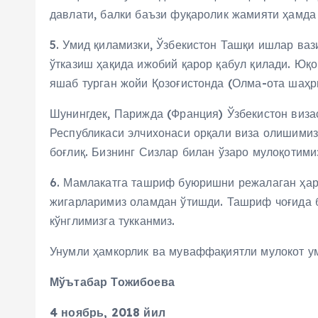
давлати, балки баъзи фуқаролик жамияти ҳамда
5. Умид қиламизки, Ўзбекистон Ташқи ишлар ва
ўтказиш ҳақида ижобий қарор қабул қилади. Юқ
яшаб турган жойи Қозоғистонда (Олма-ота шаҳри
Шунингдек, Парижда (Франция) Ўзбекистон виза
Республикаси элчихонаси орқали виза олишимиз
боғлиқ. Бизнинг Сизлар билан ўзаро мулоқотим
6. Мамлакатга ташриф буюришни режалаган ҳар 
жигарларимиз оламдан ўтишди. Ташриф чоғида 
кўнглимизга тукканмиз.
Унумли ҳамкорлик ва муваффақиятли мулокот у
Мўътабар Тожибоева
4 ноябрь, 2018 йил