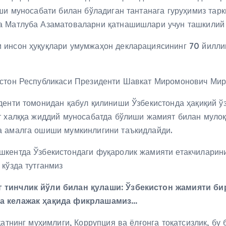
ши муносабати билан бўладиган тантанага гуруҳимиз тарк
а Матлуба Азаматоваларни қатнашишлари учун ташкилий 
 инсон ҳуқуқлари умумжаҳон декларациясининг 70 йилли
истон Республикаси Президенти Шавкат Миромонович Мир
денти томонидан қабул қилиниши Ўзбекистонда ҳақиқий ў
т халққа жиддий муносабатда бўлиши жамият билан мулоқ
а амалга ошиши мумкинлигини таъкидлайди.
кентда Ўзбекистондаги фуқаролик жамияти етакчиларини
кўзда тутганмиз
г тинчлик йўли билан қулаши: Ўзбекистон жамияти би
ва келажак ҳақида фикрлашамиз…
қатнинг муҳимлиги, Коррупция ва ёлғонга тоқатсизлик, бу