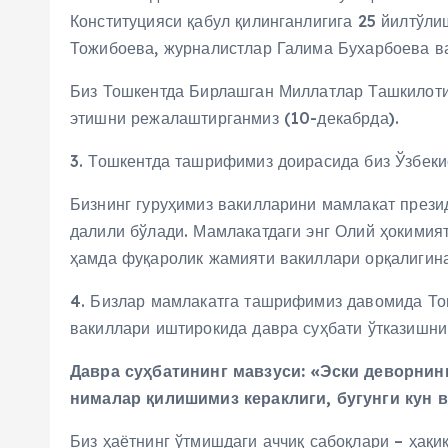
Конституцияси қабул қилинганлигига 25 йилтўли
Тожибоева, журналистлар Галима Бухарбоева в
Биз Тошкентда Бирлашган Миллатлар Ташкилоти
этишни режалаштирганмиз (10-декабрда).
3. Тошкентда ташрифимиз доирасида биз Ўзбек
Бизнинг гуруҳимиз вакилларини мамлакат прези
далили бўлади. Мамлакатдаги энг Олий ҳокимия
ҳамда фуқаролик жамияти вакиллари орқалигин
4. Бизлар мамлакатга ташрифимиз давомида Тош
вакиллари иштирокида давра суҳбати ўтказишни 
Давра суҳбатининг мавзуси: «Эски деворнин
нималар қилишимиз кераклиги, бугунги кун 
Биз ҳаётнинг ўтмишдаги аччиқ сабоқлари – ҳақи