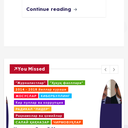
Continue reading
You Missed
"Журналисты"
"Правозащитники"
2014 - 2018. Борьбы
Кибербуллинг
КОАЛИЦИЯ
Коррупция и отмывание денег
ПОВИЛИКА
Покрователи и спонсоры
Пропаганда насилия и террор
Салай Хакназар