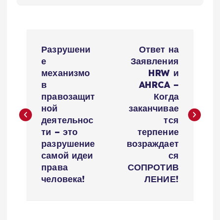
P
Разрушени
Ответ на
o
е
Заявления
механизмо
HRW и
s
в
AHRCA –
правозащит
Когда
t
ной
заканчивае
деятельнос
тся
n
ти – это
терпение
разрушение
возраждает
a
самой идеи
ся
права
СОПРОТИВ
v
человека!
ЛЕНИЕ!
i