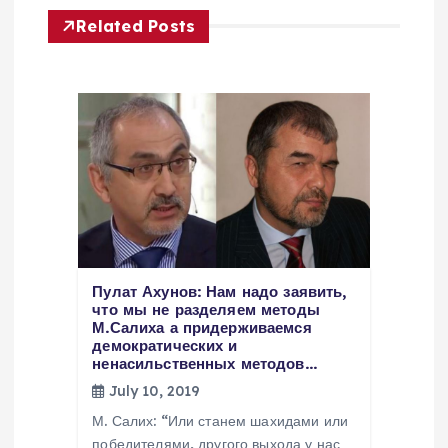
g
Related Posts
a
t
i
o
n
Пулат Ахунов: Нам надо заявить,
что мы не разделяем методы
М.Салиха а придерживаемся
демократических и
ненасильственных методов…
July 10, 2019
М. Салих: “Или станем шахидами или
победителями, другого выхода у нас