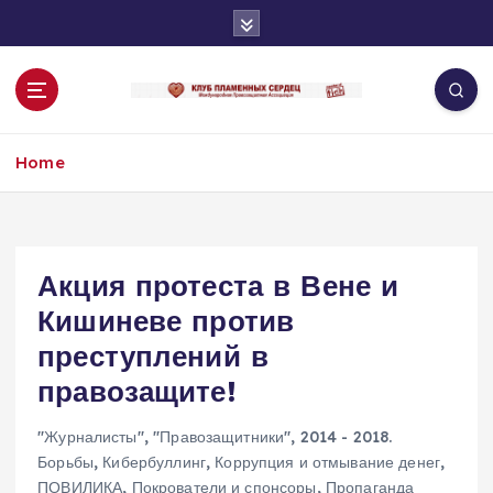
S
k
i
p
t
o
Home
c
o
n
t
e
Акция протеста в Вене и
n
Кишиневе против
t
преступлений в
правозащите!
"Журналисты"
,
"Правозащитники"
,
2014 - 2018.
Борьбы
,
Кибербуллинг
,
Коррупция и отмывание денег
,
ПОВИЛИКА
,
Покрователи и спонсоры
,
Пропаганда