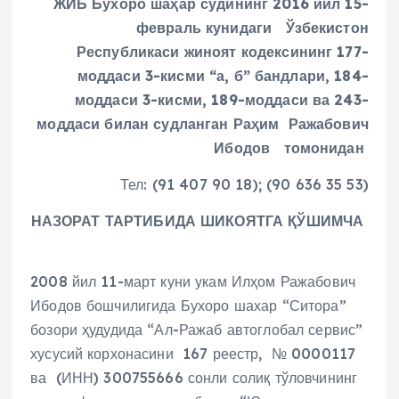
ЖИБ Бухоро шаҳар судининг 2016 йил 15-
февраль
кунидаги Ўзбекистон
Республикаси жиноят
кодексининг 177-
моддаси 3-кисми “а, б” бандлари,
184-
моддаси 3-кисми, 189-моддаси ва 243-
моддаси билан
судланган Раҳим Ражабович
Ибодов томонидан
Тел: (91 407 90 18); (90 636 35 53)
НАЗОРАТ ТАРТИБИДА ШИКОЯТГА ҚЎШИМЧА
2008 йил 11-март куни укам Илҳом Ражабович
Ибодов бошчилигида Бухоро шахар “Ситора”
бозори ҳудудида “Ал-Ражаб автоглобал сервис”
хусусий корхонасини 167 реестр, № 0000117
ва (ИНН) 300755666 сонли солиқ тўловчининг