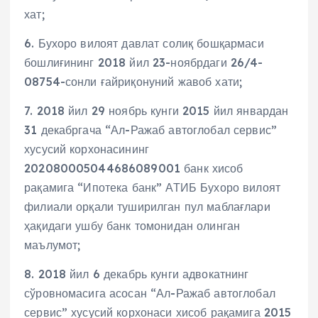
хат;
6. Бухоро вилоят давлат солиқ бошқармаси
бошлиғининг 2018 йил 23-ноябрдаги 26/4-
08754-сонли ғайриқонуний жавоб хати;
7. 2018 йил 29 ноябрь кунги 2015 йил январдан
31 декабргача “Ал-Ражаб автоглобал сервис”
хусусий корхонасининг
202080005044686089001 банк хисоб
рақамига “Ипотека банк” АТИБ Бухоро вилоят
филиали орқали туширилган пул маблағлари
ҳақидаги ушбу банк томонидан олинган
маълумот;
8. 2018 йил 6 декабрь кунги адвокатнинг
сўровномасига асосан “Ал-Ражаб автоглобал
сервис” хусусий корхонаси хисоб рақамига 2015