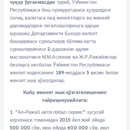
чуқур ўрганмасдан
туриб, Ўзбекистон
Республикаси бош прокуратураси ҳузуридаги
солиқ, валютага оид жиноятларга ва жиноий
даромадларни легаллаштиришга қарши
курашиш Департаменти Бухоро вилоят
бошқармаси суриштирув бўлими катта
суриштирувчиси 2-даражали адлия
маслахатчиси М.М.Аслонов ва Ж.Р.Ражабовлар
бизларга нисбатан Ўзбекистон Республикаси
жиноят кодексининг 189-моддаси 3 қисми билан
жиноят иши қўзғатдилар.
Ушбу жиноят иши қўзғатилишининг
ғайриқонунийлиги:
1. “Ал-Ражаб автоглобал сервис” хусусий
корхонаси томонидан 2015 йил май ойида
500 000 сўм, июн ойида 600 000 сўм, июл