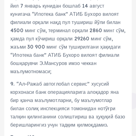
йил 7 январь кунидан бошлаб 14 август
кунигача “Ипотека банк” АТИБ Бухоро вилоят
филиали орқали нақд пул тушириш йўли билан
4500 минг сўм, терминал орқали 2860 минг сўм,
ҳамда пул кўчириш орқали 29260 минг сўм,
жаъми 30 900 минг сўм туширилгани ҳақидаги
“Ипотека банк” АТИБ Бухоро вилоят филиали
бошқарувчи Э.Мансуров имзо чеккан
маълумотномаси;
9. “Ал-Ражаб автоглобал сервис” хусусий
корхонаси банк операцияларига алоқадор яна
бир қанча маълумотларни, бу маълумотлар
билан солиқ инспекцияси томонидан нотўғри
талқин қилинганини солиштириш ва ҳуқуқий базо
беришларингиз учун тадқим қилмоқдамиз.