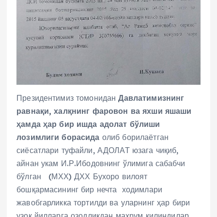
Президентимиз томонидан
Давлатимизнинг
равнақи, халқнинг фаровон ва яхши яшаши
ҳамда ҳар бир ишда адолат бўлиши
лозимлиги борасида
олиб борилаётган
сиёсатлари туфайли, АДОЛАТ юзага чиқиб,
айнан укам И.Р.Ибодовнинг ўлимига сабабчи
бўлган (МХХ) ДХХ Бухоро вилоят
бошқармасининг бир нечта ходимлари
жавобгарликка тортилди ва уларнинг ҳар бири
узоқ йилларга озодликдан маҳрум қилиндилар.