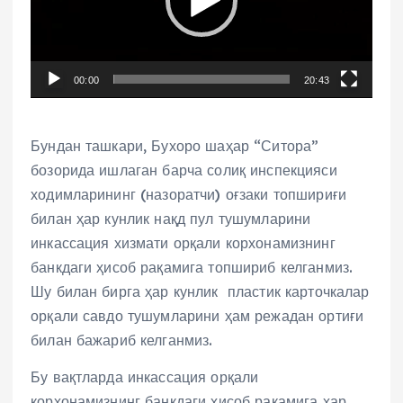
o
P
l
00:00
20:43
a
y
e
Бундан ташкари, Бухоро шаҳар “Ситора”
r
бозорида ишлаган барча солиқ инспекцияси
ходимларининг (назоратчи) оғзаки топшириғи
билан ҳар кунлик нақд пул тушумларини
инкассация хизмати орқали корхонамизнинг
банкдаги ҳисоб рақамига топшириб келганмиз.
Шу билан бирга ҳар кунлик пластик карточкалар
орқали савдо тушумларини ҳам режадан ортиғи
билан бажариб келганмиз.
Бу вақтларда инкассация орқали
корхонамизнинг банкдаги ҳисоб рақамига ҳар