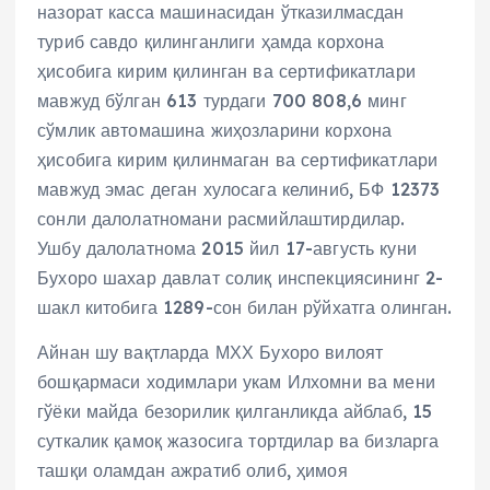
назорат касса машинасидан ўтказилмасдан
туриб савдо қилинганлиги ҳамда корхона
ҳисобига кирим қилинган ва сертификатлари
мавжуд бўлган 613 турдаги 700 808,6 минг
сўмлик автомашина жиҳозларини корхона
ҳисобига кирим қилинмаган ва сертификатлари
мавжуд эмас деган хулосага келиниб, БФ 12373
сонли далолатномани расмийлаштирдилар.
Ушбу далолатнома 2015 йил 17-августь куни
Бухоро шахар давлат солиқ инспекциясининг 2-
шакл китобига 1289-сон билан рўйхатга олинган.
Айнан шу вақтларда МХХ Бухоро вилоят
бошқармаси ходимлари укам Илхомни ва мени
гўёки майда безорилик қилганликда айблаб, 15
суткалик қамоқ жазосига тортдилар ва бизларга
ташқи оламдан ажратиб олиб, ҳимоя