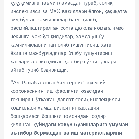
ҳуқуқимизни таъминламасдан туриб, солиқ
инспекцияси ва МХХ вакиллари ёлғон, ҳақиқатга
зид бўлган камчиликлар баён қилиб,
расмийлаштирилган сохта далолатномага имзо
чекишга мажбур қилдилар, ҳамда ушбу
камчиликларни тан олиб тушунтириш хати
ёзишга мажбурладилар. Ушбу тушунтириш
хатларига ёзиладиган ҳар бир сўзни ўзлари
айтиб туриб ёздиришди.
“Ал-Ражаб автоглобал сервис” хусусий
корхонасининг иш фаолияти юзасидан
текшириш ўтказган давлат солиқ инспекцияси
ходимлари ҳамда вилоят инкассация
бошқармаси бошлиғи томонидан содир
қилинган
қуйидаги конун бузишларига умуман
эътибор бермасдан ва иш материалларини