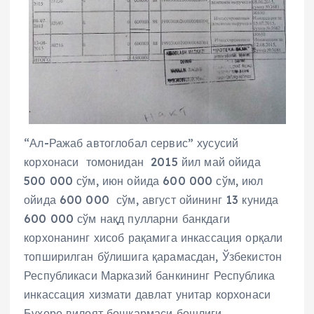
“Ал-Ражаб автоглобал сервис” хусусий
корхонаси томонидан 2015 йил май ойида
500 000 сўм, июн ойида 600 000 сўм, июл
ойида 600 000 сўм, август ойининг 13 кунида
600 000 сўм нақд пулларни банкдаги
корхонанинг хисоб рақамига инкассация орқали
топширилган бўлишига қарамасдан, Ўзбекистон
Республикаси Марказий банкининг Республика
инкассация хизмати давлат унитар корхонаси
Бухоро вилоят бошқармаси бошлиғи