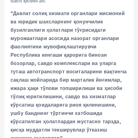
баён қилинган:
“Давлат солиқ хизмати органлари жисмоний
ва юридик шахсларнинг қонунчилик
бузилганлиги ҳолатлари тўғрисидаги
мурожаатлари асосида назорат органлари
фаолиятини мувофиқлаштирувчи
Республика кенгаши қарорига биноан
бозорлар, савдо комплекслари ва уларга
туташ автотранспорт воситаларини вақтинча
сақлаш жойларида бир марталик йиғимлар,
ижара ҳақи тўлови топширилиши ва ҳисоби
тўлиқ юритилишини, савдо ва хизматлар
кўрсатиш қоидаларига риоя қилинишини,
ушбу банднинг
тўртинчи хатбошида
кўрсатилган ҳолатлардан мустасно тарзда,
қисқа муддатли текширувлар ўтказиш