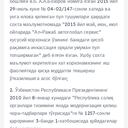
бошлиғи в.б. А.А.Бозоров номига ёзган 2015 йил
29-июль куни № 04-02/147-сонли хатида ва
унга илова қилинган пул тушумлари ҳақидаги
сохта маълумотномада “2015 йил май, июн, июл
ойларида “Ал-Ражаб автоглобал сервис”
хусусий корхонаси ўзининг банкдаги ҳисоб
рақамига инкассация орқали умуман пул
топширмаган” деб ёлғон ёзган. Ушбу сохта
маълумот киритилган хат корхонамизнинг иш
фаолиятида қисқа муддатли текшириш
ўтказилишига асос бўлган;
2. Ўзбекистон Республикаси Президентининг
2010 йил 8-январ кунидаги “Республика солиқ
органлари тизимини янада модернизация қилиш
чора-тадбирлари тўғрисида”ги № 1257-сонли
қарорининг 3-банди 1-хатбошисида қуйидагилар