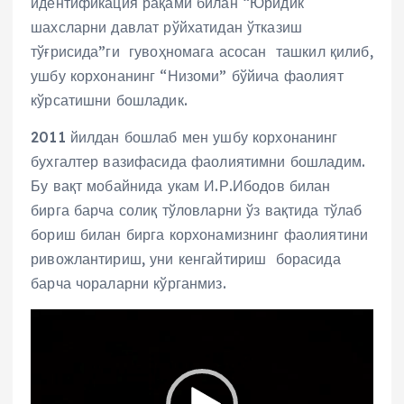
идентификация рақами билан “Юридик
шахсларни давлат рўйхатидан ўтказиш
тўғрисида”ги гувоҳномага асосан ташкил қилиб,
ушбу корхонанинг “Низоми” бўйича фаолият
кўрсатишни бошладик.
2011 йилдан бошлаб мен ушбу корхонанинг
бухгалтер вазифасида фаолиятимни бошладим.
Бу вақт мобайнида укам И.Р.Ибодов билан
бирга барча солиқ тўловларни ўз вақтида тўлаб
бориш билан бирга корхонамизнинг фаолиятини
ривожлантириш, уни кенгайтириш борасида
барча чораларни кўрганмиз.
V
i
d
e