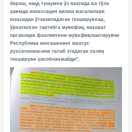
бериш, нақд тушумни ўз вақтида ва тўла
ҳажмда инкассация қилиш масалалари
юзасидан ўтказиладиган текширувлар,
ўрнатилган тартибга мувофиқ, назорат
органлари фаолиятини мувофиқлаштирувчи
Республика кенгашининг махсус
рухсатномасини талаб этадиган солиқ
текшируви ҳисобланмайди”.