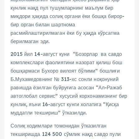
кунлик нақд пул тушумларнинг маълум бир
миқдори ҳақида солиқ органи ёки бошқа бирор-
бир орган билан шартнома
расмийлаштирилмаган ёки бу ҳақда кўрсатма
берилмаган эди.
2015 йил 14-август куни “Бозорлар ва савдо
комплекслари фаолиятини назорат қилиш бош
бошқармаси Бухоро вилоят бўлими” бошлиғи
Б.Мухамедовнинг № 313-хс сонли ноқонуний
равишда ёзилган буйруғига асосан “Ал-Ражаб
автоглобал сервис” хусусий корхонамизнинг бир
кунлик, яъни 16-август кунги холатига “Қисқа
муддатли текшириш” ўтказилди.
Солиқ ходимлари томонидан ўтказилган
текширишда 124 500 сўмлик нақд савдо пули