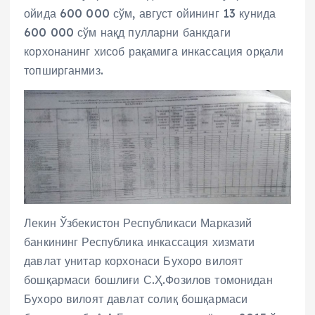
ойида 600 000 сўм, август ойининг 13 кунида
600 000 сўм нақд пулларни банкдаги
корхонанинг хисоб рақамига инкассация орқали
топширганмиз.
Лекин Ўзбекистон Республикаси Марказий
банкининг Республика инкассация хизмати
давлат унитар корхонаси Бухоро вилоят
бошқармаси бошлиғи С.Ҳ.Фозилов томонидан
Бухоро вилоят давлат солиқ бошқармаси