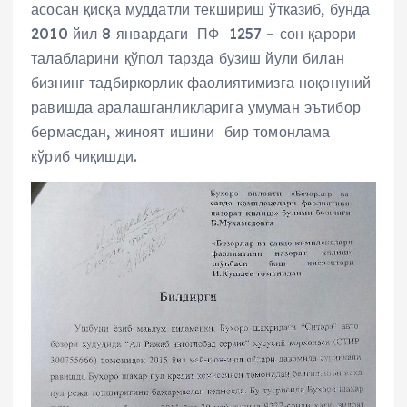
асосан қисқа муддатли текшириш ўтказиб, бунда
2010 йил 8 январдаги ПФ 1257 – сон қарори
талабларини қўпол тарзда бузиш йули билан
бизнинг тадбиркорлик фаолиятимизга ноқонуний
равишда аралашганликларига умуман эътибор
бермасдан, жиноят ишини бир томонлама
кўриб чиқишди.