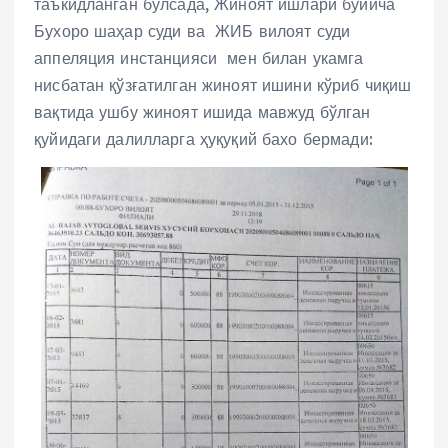
таъкидланган бўлсада, Жиноят ишлари бўйича
Бухоро шаҳар суди ва ЖИБ вилоят суди
аппеляция инстанцияси мен билан укамга
нисбатан қўзғатилган жиноят ишини кўриб чиқиш
вақтида ушбу жиноят ишида мавжуд бўлган
қуйидаги далилларга ҳуқуқий бахо бермади: