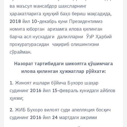
ва маъсул мансабдор шахсларнинг
ҳаракатларига ҳуқуқий баҳо бериш мақсадида,
2018 йил 10-декабрь куни Президентимиз
номига юборган аризамга илова қилинган
барча асл нусхадаги далилларни ЎзР Ҳарбий
прокуратурасидан чақириб олишингизни
сўрайман.
Назорат тартибидаги шикоятга қўшимчага
илова қилинган ҳужжатлар рўйхати:
1. Жиноят ишлари бўйича Бухоро шаҳар
судининг 2016 йил 15-февраль кунидаги айблов
ҳукми;
2. ЖИБ Бухоро вилоят суди апелляция босқич
судининг 2016 йил 24 мартдаги ажрими