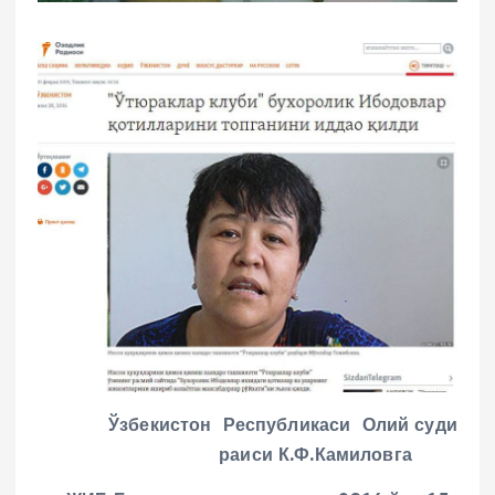
Ўзбекистон Республикас
и
Олий суди
раиси
К.Ф.Камиловга