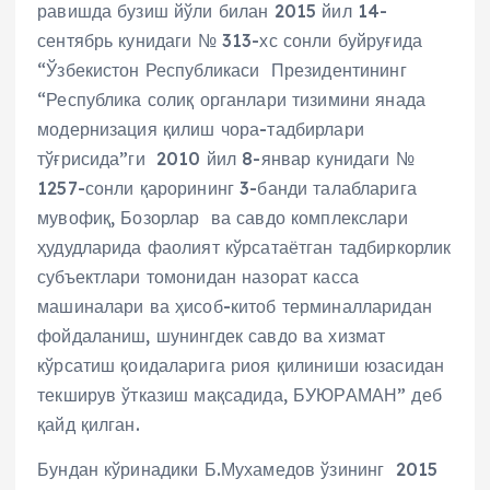
равишда бузиш йўли билан 2015 йил 14-
сентябрь кунидаги № 313-хс сонли буйруғида
“Ўзбекистон Республикаси Президентининг
“Республика солиқ органлари тизимини янада
модернизация қилиш чора-тадбирлари
тўғрисида”ги 2010 йил 8-январ кунидаги №
1257-сонли қарорининг 3-банди талабларига
мувофиқ, Бозорлар ва савдо комплекслари
ҳудудларида фаолият кўрсатаётган тадбиркорлик
субъектлари томонидан назорат касса
машиналари ва ҳисоб-китоб терминалларидан
фойдаланиш, шунингдек савдо ва хизмат
кўрсатиш қоидаларига риоя қилиниши юзасидан
текширув ўтказиш мақсадида, БУЮРАМАН” деб
қайд қилган.
Бундан кўринадики Б.Мухамедов ўзининг 2015