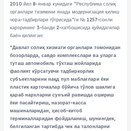
2010 йил 8-январ кунидаги “Республика солиқ
органлари тизимини янада модернизация қилиш
чора-тадбирлари тўғрисида”ги № 1257-сонли
карорининг 3-банди 2-хатбошисида қуйидагилар
баён қилинган:
“Давлат солиқ хизмати органлари томонидан
бозорларда, савдо комплекслари ва уларга
туташ автомобиль тўхташ жойларида
фаолият кўрсатувчи тадбиркорлик
субъектларини нақд пул маблағлари ёки
пластик карточкалар бўйича тўлов шаклига
қараб нархларни сунъий равишда ошириш
ёки пасайтириш, назорат-касса
машиналаридан, ҳисоб-китоб
терминалларидан фойдаланиш, шунингдек,
белгиланган тартибда чек ва талонларни