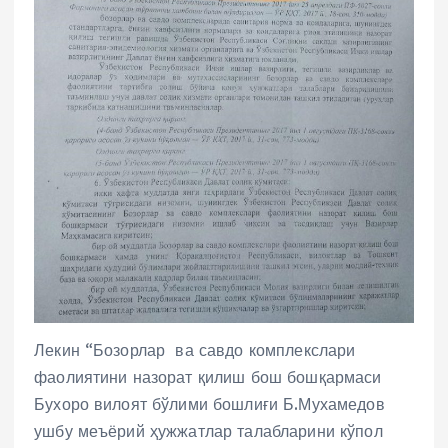
Лекин “Бозорлар ва савдо комплекслари
фаолиятини назорат қилиш бош бошқармаси
Бухоро вилоят бўлими бошлиғи Б.Мухамедов
ушбу меъёрий ҳужжатлар талабларини кўпол