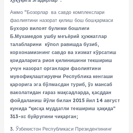
ҳуқуқига эгадирлар”.
Аммо “Бозорлар ва савдо комплекслари
фаолиятини назорат қилиш бош бошқармаси
Бухоро вилоят булими бошлиғи
Б.Мухамедов ушбу меъёрий ҳужжатлар
талабларини кўпол равишда бузиб,
корхонамизнинг савдо ва хизмат кўрсатиш
қоидаларига риоя қилинишини текшириш
учун назорат органлари фаолиятини
мувофиқлаштирувчи Республика кенгаши
қарорига эга бўлмасдан туриб, ўз мансаб
ваколатидан ғараз мақсадларда, қасддан
фойдаланиш йўли билан 2015 йил 14 август
кунида “қисқа муддатли текшириш ҳақида”
313-хс буйруғини чиқарган;
3. Ўзбекистон Республикаси Президентининг