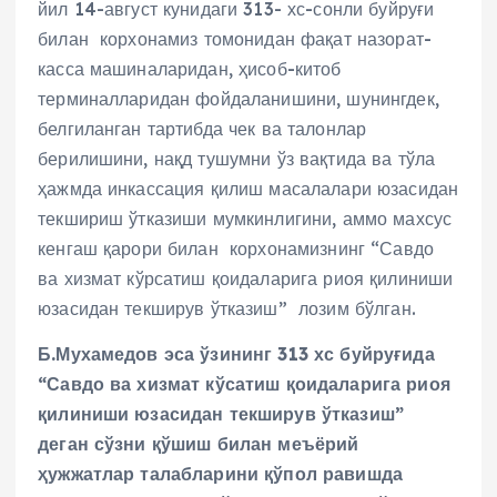
йил 14-август кунидаги 313- хс-сонли буйруғи
билан корхонамиз томонидан фақат назорат-
касса машиналаридан, ҳисоб-китоб
терминалларидан фойдаланишини, шунингдек,
белгиланган тартибда чек ва талонлар
берилишини, нақд тушумни ўз вақтида ва тўла
ҳажмда инкассация қилиш масалалари юзасидан
текшириш ўтказиши мумкинлигини, аммо махсус
кенгаш қарори билан корхонамизнинг “Савдо
ва хизмат кўрсатиш қоидаларига риоя қилиниши
юзасидан текширув ўтказиш” лозим бўлган.
Б.Мухамедов эса ўзининг 313 хс буйруғида
“Савдо ва хизмат кўсатиш қоидаларига риоя
қилиниши юзасидан текширув ўтказиш”
деган сўзни қўшиш билан меъёрий
ҳужжатлар талабларини қўпол равишда