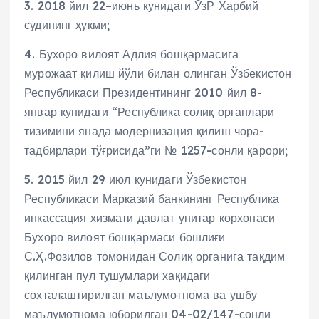
3. 2018 йил 22–июнь кунидаги ЎзР Харбий
судининг ҳукми;
4. Бухоро вилоят Адлия бошқармасига
мурожаат қилиш йўли билан олинган Ўзбекистон
Республикаси Президентининг 2010 йил 8-
январ кунидаги “Республика солиқ органлари
тизимини янада модернизация қилиш чора-
тадбирлари тўғрисида”ги № 1257-сонли қарори;
5. 2015 йил 29 июл кунидаги Ўзбекистон
Республикаси Марказий банкининг Республика
инкассация хизмати давлат унитар корхонаси
Бухоро вилоят бошқармаси бошлиғи
С.Ҳ.Фозилов томонидан Солиқ органига тақдим
қилинган пул тушумлари хақидаги
сохталаштирилган маълумотнома ва ушбу
маълумотнома юборилган 04-02/147-сонли