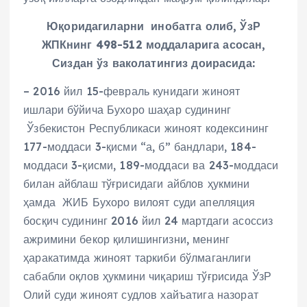
Юқоридагиларни инобатга олиб, ЎзР
ЖПКнинг 498-512 моддаларига асосан,
Сиздан ўз ваколатингиз доирасида:
– 2016 йил 15-февраль кунидаги жиноят
ишлари бўйича Бухоро шаҳар судининг
Ўзбекистон Республикаси жиноят кодексининг
177-моддаси 3-қисми “а, б” бандлари, 184-
моддаси 3-қисми, 189-моддаси ва 243-моддаси
билан айблаш тўғрисидаги айблов ҳукмини
ҳамда ЖИБ Бухоро вилоят суди апелляция
босқич судининг 2016 йил 24 мартдаги асоссиз
ажримини бекор қилишингизни, менинг
ҳаракатимда жиноят таркиби бўлмаганлиги
сабабли оқлов ҳукмини чиқариш тўғрисида ЎзР
Олий суди жиноят судлов хайъатига назорат