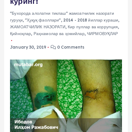
кўринг!
"Бухорода алолатни тиклаш" жамоатчилик назорати
гуруҳи
,
"Ҳуқуқ фаоллари"
,
2014 - 2018 йиллар кураши
,
ЖАМОАТЧИЛИК НАЗОРАТИ
,
Кир пуллар ва коррупция
,
Қийноқлар
,
Раҳнамолар ва ҳомийлар
,
ЧИРМОВУҚЛАР
January 30, 2019
0 Comments