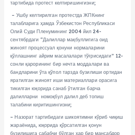
тартибида протест келтиришингизни;
– Ушбу келтирилган протестда ЖПКнинг
талабларига ҳамда Ўзбекистон Республикаси
Олий Суди Пленумининг 2004 йил 24-
сентябрдаги “Далиллар мақбуллигига оид
жиноят процессуал қонуни нормаларини
қўллашнинг айрим масалалари тўғрисидаги” 12-
сонли қарорининг бир нечта моддалари ва
бандларини ўта қўпол тарзда бузилиши ортидан
яратилган жиноят иши материаллари орасига
тикилган юқорида санаб ўтилган барча
далилларни номоқбул далил деб топиш
талабини киритишингизни;
– Назорат тартибидаги шикоятимни кўриб чиқиш
жараёнида, юқорида қўрсатилган қонун
бузилишига сабабчи бўлган ҳар бир мансабдор