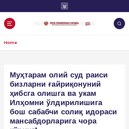
S
k
i
p
t
o
Home
c
o
n
t
e
Муҳтарам олий суд раиси
n
бизларни ғайриқонуний
t
ҳибсга олишга ва укам
Илҳомни ўлдирилишига
бош сабабчи солиқ идораси
мансабдорларига чора