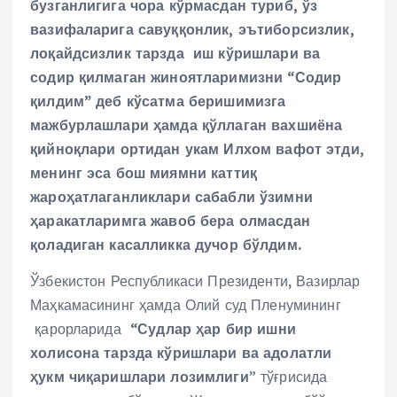
бузганлигига чора кўрмасдан туриб, ўз
вазифаларига савуққонлик, эътиборсизлик,
лоқайдсизлик тарзда иш кўришлари ва
содир қилмаган жиноятларимизни “Содир
қилдим” деб кўсатма беришимизга
мажбурлашлари ҳамда қўллаган вахшиёна
қийноқлари ортидан укам Илхом вафот этди,
менинг эса бош миямни каттиқ
жароҳатлаганликлари сабабли ўзимни
ҳаракатларимга жавоб бера олмасдан
қоладиган касалликка дучор бўлдим.
Ўзбекистон Республикаси Президенти, Вазирлар
Маҳкамасининг ҳамда Олий суд Пленумининг
қарорларида
“Судлар ҳар бир ишни
холисона тарзда кўришлари ва адолатли
ҳукм чиқаришлари лозимлиги
” тўғрисида