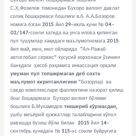
С.Ҳ.Фозилов томонидан Бухоро вилоят давлат
солиқ бошқармаси бошлиғи в.б. А.А.Бозоров
номига ёзган 2015 йил 29-июль куни № 04-
02/147-сонли хатида ва унга илова қилинган
пул тушумлар хақидаги маълумотномага 2015
йил май, июн, июл ойларида “Ал-Ражаб
автоглобал сервис” хусусий корхонаси ўзининг
банкдаги ҳисоб рақамига инкассация орқали
умуман пул топширмаган деб сохта
маълумот киритганлигини
“Бозорлар ва
савдо комплекслари фаолиятини назорат қилиш
бош бошқармаси Бухоро вилоят бўлими
бошлиғи Б.Мухамедов
текшириб кўрмасдан,
ушбу меъёрий ҳужжатлар талабларини кўпол
равишда бузиш йўли билан 2015 йил 14-
сентябрь кунидаги № 313-хс сонли буйруғига