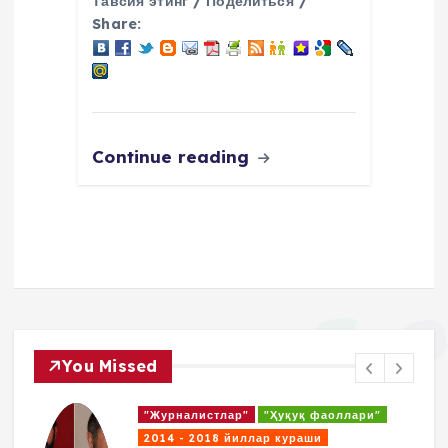
Тавсия этинг / Поделиться /
Share:
Continue reading
You Missed
"Журналисты"
"Правозащитники"
2014 - 2018. Борьбы
Кибербуллинг