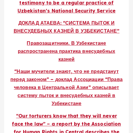
testimony to be a regular practice of
Uzbekistan’s National Security Service
ДОКЛАД АТАЕВА: “СИСТЕМА ПЫТОК И
ВНЕСУДЕБНЫХ КАЗНЕЙ В УЗБЕКИСТАНЕ”
Правозащитники. В Узбекистане
распространена практика внесудебных
казней
“Наши мучители знают, что не предстанут
перед законом” – доклад Ассоциации “Права
человека в Центральной Азии” описывает
систему пыток и внесудебных казней в
Узбекистане
“Our torturers know that they will never
face the law” – a report by the Association
for Human Rights in Central describes the