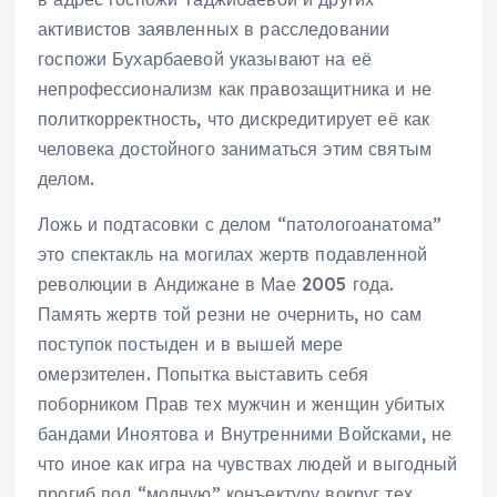
активистов заявленных в расследовании
госпожи Бухарбаевой указывают на её
непрофессионализм как правозащитника и не
политкорректность, что дискредитирует её как
человека достойного заниматься этим святым
делом.
Ложь и подтасовки с делом “патологоанатома”
это спектакль на могилах жертв подавленной
революции в Андижане в Мае 2005 года.
Память жертв той резни не очернить, но сам
поступок постыден и в вышей мере
омерзителен. Попытка выставить себя
поборником Прав тех мужчин и женщин убитых
бандами Иноятова и Внутренними Войсками, не
что иное как игра на чувствах людей и выгодный
прогиб под “модную” конъектуру вокруг тех