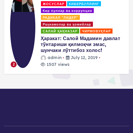
КОАЛИЦИЯ
Коррупция и отмывание денег
ПОВИЛИКА
Покрователи и спонсоры
Пропаганда насилия и террор
Салай Хакназар
т
Пулат Ахунов: Нам надо
заявить, что мы не разделяем
методы М.Салиха а
придерживаемся
демократических и
ненасильственных методов…
admin
July 10, 2019
1473 views
3