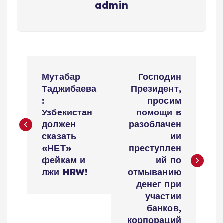
admin
P
Мутабар
Господин
o
Таджибаева
Президент,
:
просим
s
Узбекистан
помощи в
должен
разоблачен
t
сказать
ии
«НЕТ»
преступлен
n
фейкам и
ий по
лжи HRW!
отмыванию
a
денег при
участии
v
банков,
корпораций