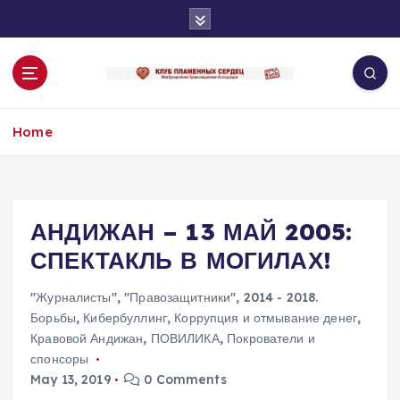
S
k
i
p
t
o
Home
c
o
n
t
e
АНДИЖАН – 13 МАЙ 2005:
n
СПЕКТАКЛЬ В МОГИЛАХ!
t
"Журналисты"
,
"Правозащитники"
,
2014 - 2018.
Борьбы
,
Кибербуллинг
,
Коррупция и отмывание денег
,
Кравовой Андижан
,
ПОВИЛИКА
,
Покрователи и
спонсоры
May 13, 2019
0 Comments