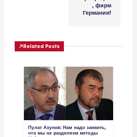
i
, фирм
Германии!
g
a
Related Posts
t
i
o
n
Пулат Ахунов: Нам надо заявить,
что мы не разделяем методы