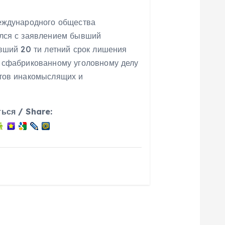
еждународного общества
лся с заявлением бывший
вший 20 ти летний срок лишения
 сфабрикованному уголовному делу
тов инакомыслящих и
ься / Share: