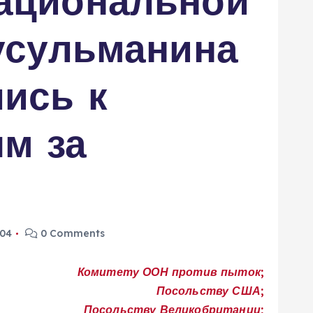
ациональной
усульманина
ись к
м за
004
0 Comments
Комитету ООН против пыток;
Посольству США;
Посольству Великобритании;