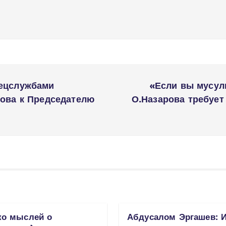
пецслужбами
«Если вы мусул
рова к Председателю
О.Назарова требует
ко мыслей о
Абдусалом Эргашев: 