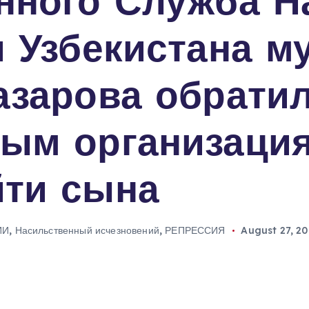
нного Служба Н
и Узбекистана м
азарова обратил
ым организация
ти сына
ИИ
,
Насильственный исчезновений
,
РЕПРЕССИЯ
August 27, 2