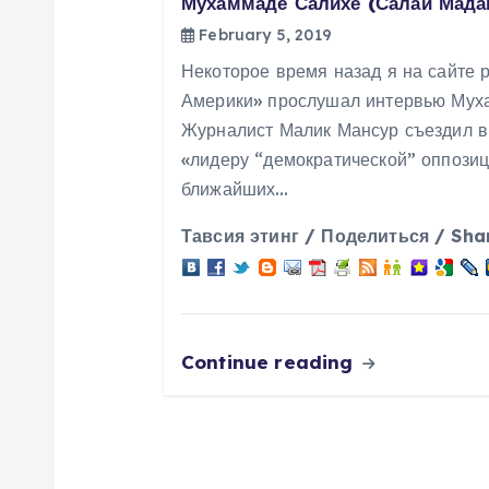
Мухаммаде Салихе (Салай Мада
v
February 5, 2019
Некоторое время назад я на сайте 
i
Америки» прослушал интервью Мух
Журналист Малик Мансур съездил в 
g
«лидеру “демократической” оппозиц
ближайших…
a
Тавсия этинг / Поделиться / Sha
t
i
Continue reading
o
n