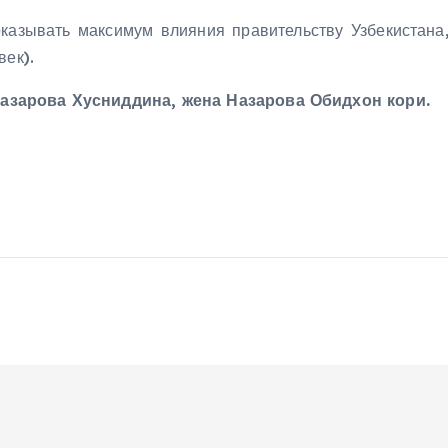
казывать максимум влияния правительству Узбекистана
век).
азарова Хусниддина, жена Назарова Обидхон кори.