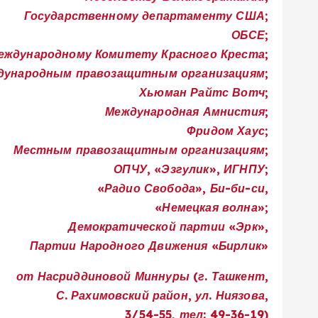
Государственному департаменту США;
ОБСЕ;
еждународному Комитету Красного Креста;
дународным правозащитным организациям;
Хьюман Райтс Вотч;
Международная Амнистия;
Фридом Хаус;
Местным правозащитным организациям;
ОПЧУ, «Эзгулик», ИГНПУ;
«Радио Свобода», Би-би-си,
«Немецкая волна»;
Демократической партии «Эрк»,
Партии Народного Движения «Бирлик»
от Насриддиновой Миннуры (г. Ташкент,
С. Рахимовский район, ул. Ниязова,
3/54-55, тел: 49-36-19)