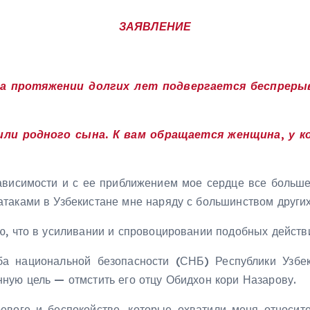
ЗАЯВЛЕНИЕ
на протяжении долгих лет подвергается беспреры
ли родного сына. К вам обращается женщина, у к
ависимости и с ее приближением мое сердце все больше 
таками в Узбекистане мне наряду с большинством других
, что в усиливании и спровоцировании подобных действи
ба национальной безопасности (СНБ) Республики Узбе
ную цель — отмстить его отцу Обидхон кори Назарову.
евоге и беспокойстве, которые охватили меня относи