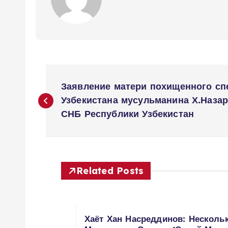
P
Заявление матери похищенного с
o
Узбекистана мусульманина Х.Наза
СНБ Республики Узбекистан
s
t
Related Posts
n
a
Хаёт Хан Насреддинов: Несколь