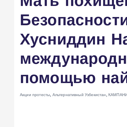
Мать похище
Безопасност
Хусниддин Н
международн
помощью най
Акции протесты
,
Альтернативный Узбекистан
,
КАМПАН