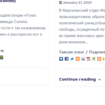
минове)
January 27, 2019
В Маргиланский отдел М
радиостанции «Голос
правозащитников обрати
аммада Салиха
политический узник,отбы
гости к так называемому
свободы, осужденный по
ии» и расспросил его о
во время массовых арес
религиозников…
re:
Тавсия этинг / Поделит
Continue reading