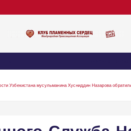
nous
TUG’YON online radio
Биз билан алоқа
сти Узбекистана мусульманина Хусниддин Назарова обратил