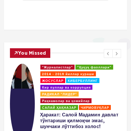
You Missed
"Журналистлар"
"Ҳуқуқ фаоллари"
2014 - 2018 йиллар кураши
ЖОСУСЛАР
КИБЕРБУЛЛИНГ
Кир пуллар ва коррупция
РАДИКАЛ "ЛИДЕР"
Раҳнамолар ва ҳомийлар
САЛАЙ ҲАҚНАЗАР
ЧИРМОВУҚЛАР
д
Ҳаракат: Салой Мадамин давлат
тўнтариши қилмоқчи эмас,
шунчаки лўттибоз холос!