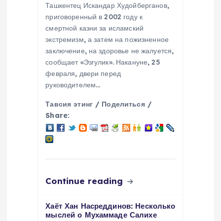
Ташкентец Искандар Худойберганов,
t
приговоренный в 2002 году к
смертной казни за исламский
i
экстремизм, а затем на пожизненное
заключение, на здоровье не жалуется,
сообщает «Эзгулик». Накануне, 25
o
февраля, двери перед
руководителем…
n
Тавсия этинг / Поделиться /
Share:
Continue reading
Хаёт Хан Насреддинов: Несколько
мыслей о Мухаммаде Салихе