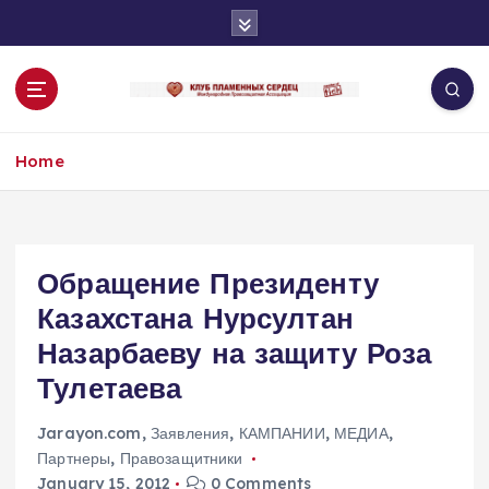
S
k
i
p
t
o
Home
c
o
n
t
e
Обращение Президенту
n
Казахстана Нурсултан
t
Назарбаеву на защиту Роза
Тулетаева
Jarayon.com
,
Заявления
,
КАМПАНИИ
,
МЕДИА
,
Партнеры
,
Правозащитники
January 15, 2012
0 Comments