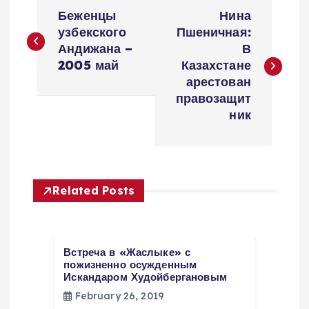
P
Беженцы
Нина
o
узбекского
Пшеничная:
Андижана –
В
s
2005 май
Казахстане
арестован
t
правозащит
ник
n
a
Related Posts
v
i
Встреча в «Жаслыке» с
g
пожизненно осужденным
Искандаром Худойбергановым
February 26, 2019
a