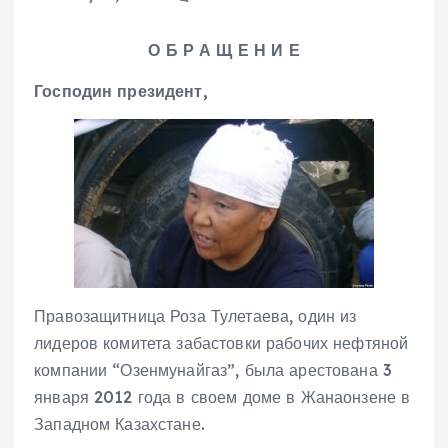
О Б Р А Щ Е Н И Е
Господин президент,
Правозащитница Роза Тулетаева, один из
лидеров комитета забастовки рабочих нефтяной
компании “Озенмунайгаз”, была арестована 3
января 2012 года в своем доме в Жанаонзене в
Западном Казахстане.