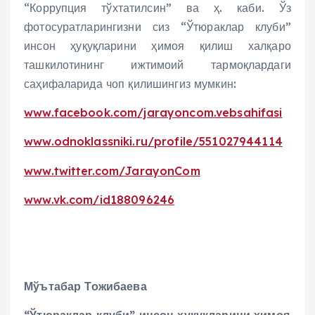
“Коррупция тўхтатилсин” ва ҳ. каби. Ўз
фотосуратларингизни сиз “Ўтюраклар клуби”
инсон ҳуқуқларини ҳимоя қилиш халқаро
ташкилотининг ижтимоий тармоқлардаги
саҳифаларида чоп қилишингиз мумкин:
www.facebook.com/jarayoncom.vebsahifasi
www.odnoklassniki.ru/profile/551027944114
www.twitter.com/JarayonCom
www.vk.com/id188096246
М
ўът
абар Т
о
жибаева
“Ўтюраклар клуби” инсон ҳуқуқларини ҳимоя