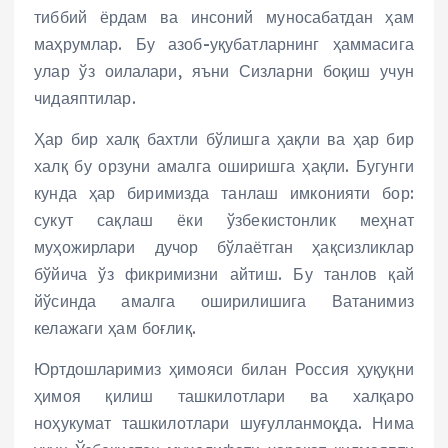
тиббий ёрдам ва инсоний муносабатдан ҳам
маҳрумлар. Бу азоб-уқубатларнинг ҳаммасига
улар ўз оилалари, яъни Сизларни боқиш учун
чидаяптилар.
Ҳар бир халқ бахтли бўлишга ҳақли ва ҳар бир
халқ бу орзуни амалга оширишга ҳақли. Бугунги
кунда ҳар биримизда танлаш имконияти бор:
сукут сақлаш ёки ўзбекистонлик меҳнат
муҳожирлари дучор бўлаётган ҳақсизликлар
бўйича ўз фикримизни айтиш. Бу танлов қай
йўсинда амалга оширилишига Ватанимиз
келажаги ҳам боғлиқ.
Юртдошларимиз ҳимояси билан Россия ҳуқуқни
ҳимоя қилиш ташкилотлари ва халқаро
ноҳукумат ташкилотлари шуғулланмоқда. Нима