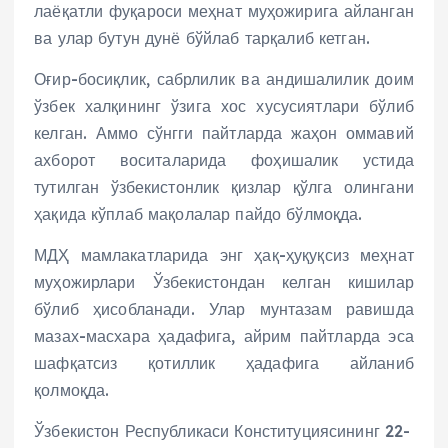
лаёқатли фуқароси меҳнат муҳожирига айланган
ва улар бутун дунё бўйлаб тарқалиб кетган.
Оғир-босиқлик, сабрлилик ва андишалилик доим
ўзбек халқининг ўзига хос хусусиятлари бўлиб
келган. Аммо сўнгги пайтларда жаҳон оммавий
ахборот воситаларида фоҳишалик устида
тутилган ўзбекистонлик қизлар қўлга олингани
ҳақида кўплаб мақолалар пайдо бўлмоқда.
МДҲ мамлакатларида энг ҳақ-ҳуқуқсиз меҳнат
муҳожирлари Ўзбекистондан келган кишилар
бўлиб ҳисобланади. Улар мунтазам равишда
мазах-масхара ҳадафига, айрим пайтларда эса
шафқатсиз қотиллик ҳадафига айланиб
қолмоқда.
Ўзбекистон Республикаси Конституциясининг 22-