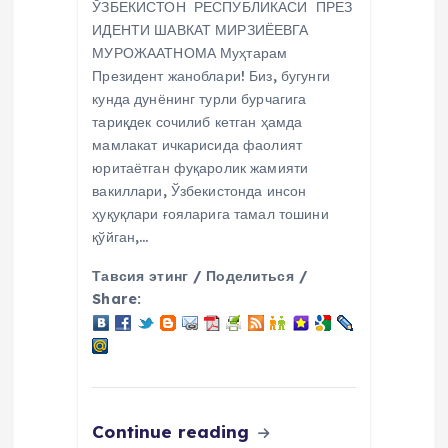
ЎЗБЕКИСТОН РЕСПУБЛИКАСИ ПРЕЗ
ИДЕНТИ ШАВКАТ МИРЗИЁЕВГА
МУРОЖААТНОМА Муҳтарам
Президент жаноблари! Биз, бугунги
кунда дунёнинг турли бурчагига
тариқдек сочилиб кетган ҳамда
мамлакат ичкарисида фаолият
юритаётган фуқаролик жамияти
вакиллари, Ўзбекистонда инсон
ҳуқуқлари ғояларига тамал тошини
қўйган,…
Тавсия этинг / Поделиться /
Share:
Continue reading