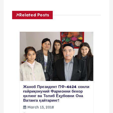
a
v
Related Posts
i
g
a
t
i
o
Жаноб Президент ПФ-4624 сонли
ғайриқонуний Фармонни бекор
қилинг ва Толиб Ёқубовни Она
n
Ватанга қайтаринг!
March 13, 2018