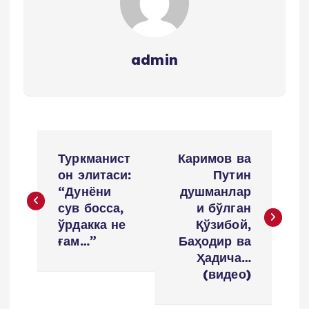
admin
P
Туркманист
Каримов ва
o
он элитаси:
Путин
“Дунёни
душманлар
s
сув босса,
и бўлган
ўрдакка не
Қўзибой,
t
ғам…”
Баҳодир ва
Ҳадича…
n
(видео)