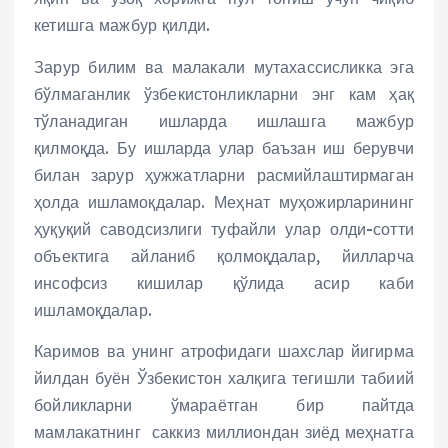
кетишга мажбур қилди.
Зарур билим ва малакали мутахассисликка эга
бўлмаганлик ўзбекистонликларни энг кам ҳақ
тўланадиган ишларда ишлашга мажбур
қилмоқда. Бу ишларда улар баъзан иш берувчи
билан зарур ҳужжатларни расмийлаштирмаган
ҳолда ишламоқдалар. Меҳнат муҳожирларининг
ҳуқуқий саводсизлиги туфайли улар олди-сотти
объектига айланиб қолмоқдалар, йилларча
инсофсиз кишилар қўлида асир каби
ишламоқдалар.
Каримов ва унинг атрофидаги шахслар йигирма
йилдан буён Ўзбекистон халқига тегишли табиий
бойликларни ўмараётган бир пайтда
мамлакатнинг саккиз миллиондан зиёд меҳнатга