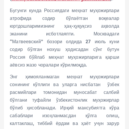
Бугунги кунда Россиядаги меҳнат муҳожирлари
атрофида содир бўлаётган воқеалар
юртдошларимизнинг ҳақ-ҳуқуқсиз аҳволда
эканини исботлаяпти. Москвадаги
“Матвеевский” бозори олдида 27 июль куни
содир бўлган нохуш ҳодисадан сўнг бутун
Россия бўйлаб меҳнат муҳожирларига қарши
аёвсиз жазо чоралари кўрилмоқда.
Энг ҳимояланмаган меҳнат муҳожирлари
сонининг кўплиги ва уларга нисбатан ўзбек
расмийлари томонидан муносабат салбий
бўлгани туфайли ўзбекистонлик муҳожирлар
бўлиб ҳисобланади. Ирқий мансубиятга кўра
сабаблари изоҳланмасдан қўлга олиш,
калтаклаш, тиббий ёрдам ва ҳаёт учун зарур