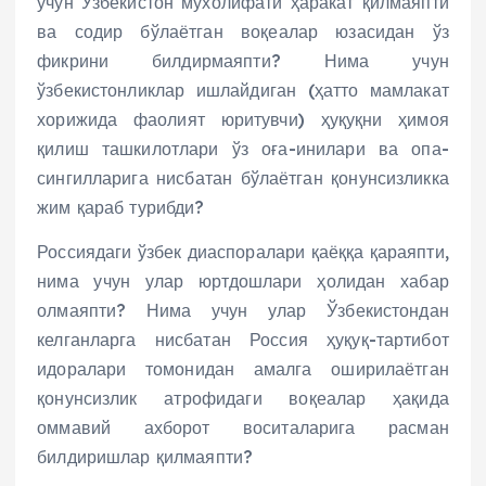
учун Ўзбекистон мухолифати ҳаракат қилмаяпти
ва содир бўлаётган воқеалар юзасидан ўз
фикрини билдирмаяпти? Нима учун
ўзбекистонликлар ишлайдиган (ҳатто мамлакат
хорижида фаолият юритувчи) ҳуқуқни ҳимоя
қилиш ташкилотлари ўз оға-инилари ва опа-
сингилларига нисбатан бўлаётган қонунсизликка
жим қараб турибди?
Россиядаги ўзбек диаспоралари қаёққа қараяпти,
нима учун улар юртдошлари ҳолидан хабар
олмаяпти? Нима учун улар Ўзбекистондан
келганларга нисбатан Россия ҳуқуқ-тартибот
идоралари томонидан амалга оширилаётган
қонунсизлик атрофидаги воқеалар ҳақида
оммавий ахборот воситаларига расман
билдиришлар қилмаяпти?