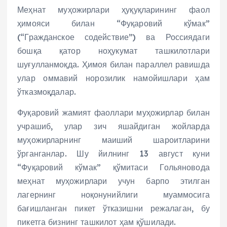
Меҳнат муҳожирлари ҳуқуқларининг фаол
ҳимояси билан “Фуқаровий кўмак”
(“Гражданское содействие”) ва Россиядаги
бошқа қатор ноҳукумат ташкилотлари
шуғулланмоқда. Ҳимоя билан параллел равишда
улар оммавий норозилик намойишлари ҳам
ўтказмоқдалар.
Фуқаровий жамият фаоллари муҳожирлар билан
учрашиб, улар зич яшайдиган жойларда
муҳожирларнинг маиший шароитларини
ўрганганлар. Шу йилнинг 13 август куни
“Фуқаровий кўмак” қўмитаси Гольяновода
меҳнат муҳожирлари учун барпо этилган
лагернинг ноқонунийлиги муаммосига
бағишланган пикет ўтказишни режалаган, бу
пикетга бизнинг ташкилот ҳам қўшилади.