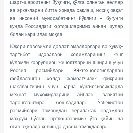
шарт-шароитнинг йўқлиги, қўлга олинган аёллар
ва эркакларни битта хонада сақлаш, иссиқ овқат
ва инсоний муносабатнинг йўқлиги – бугунги
кунда Россиядаги юртдошларимиз айнан шулар
билан қаршилашмоқда.
Юқори лавозимли давлат амалдорлари ва ҳуқуқ-
тартибот идоралари ходимларининг кенг
кўламли коррупцион жиноятларини яшириш учун
Россия расмийлари PR-технологиялардан
фойдаланган ҳолда жамоатчилик фикрини
шакллантириш учун барча кўнгилсизликларда
меҳнат муҳожирларини айблаб, вазиятни
таранглаштира бошладилар. Ўзбекистон
расмийлари томонидан берилажак ёрдамдан
маҳрум бўлган юртдошларимиз ўта қийин ва
оғир аҳволда қолишда давом этмоқдалар.