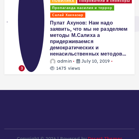
ПОВИЛИКА
Покрователи и спонсоры
Пропаганда насилия и террор
Салай Хакназар
т
Пулат Ахунов: Нам надо
заявить, что мы не разделяем
методы М.Салиха а
придерживаемся
демократических и
ненасильственных методов…
admin
July 10, 2019
1475 views
3