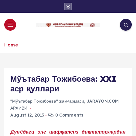
S
k
i
p
t
o
Home
c
o
n
t
e
Мўътабар Тожибоева: XXI
n
аср қуллари
t
"Мўътабар Тожибоева" жамғармаси
,
JARAYON.COM
АРХИВИ
August 12, 2013
0 Comments
Дунёдаги энг шафқатсиз диктаторлардан