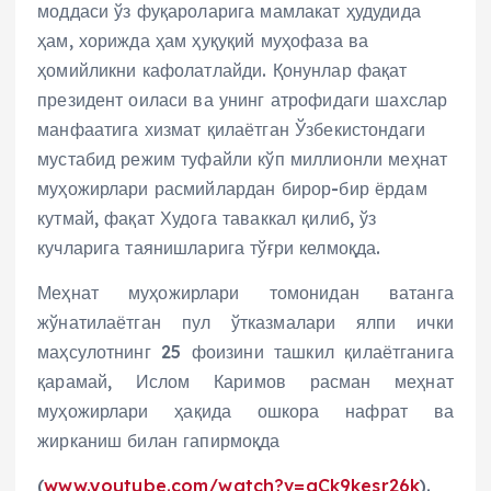
моддаси ўз фуқароларига мамлакат ҳудудида
ҳам, хорижда ҳам ҳуқуқий муҳофаза ва
ҳомийликни кафолатлайди. Қонунлар фақат
президент оиласи ва унинг атрофидаги шахслар
манфаатига хизмат қилаётган Ўзбекистондаги
мустабид режим туфайли кўп миллионли меҳнат
муҳожирлари расмийлардан бирор-бир ёрдам
кутмай, фақат Худога таваккал қилиб, ўз
кучларига таянишларига тўғри келмоқда.
Меҳнат муҳожирлари томонидан ватанга
жўнатилаётган пул ўтказмалари ялпи ички
маҳсулотнинг 25 фоизини ташкил қилаётганига
қарамай, Ислом Каримов расман меҳнат
муҳожирлари ҳақида ошкора нафрат ва
жирканиш билан гапирмоқда
(
www.youtube.com/watch?v=gCk9kesr26k
).