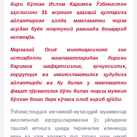
бири бўлган Ислом Каримов Ўзбекистон
аҳолисини 21 асрнинг ҳақиқий қулларига
айлантирган ҳолда мамлакатни чорак
асрдан буён ноқонуний равишда бошқариб
келмоқда.
Марказий Осиё минтиқасининг энг
истиқболли мамлакатларидан бирини
Каримов шафқатсизлик, қонунсизлик,
коррупция ва иккиюзламачилик ҳудудига
айлантирди ва бу билан у мамлакатни
фақат зўравонлик йўли билан чиқиш мумкин
бўлган боши берк кўчага олиб кириб қўйди.
Ўзбекистондаги ижтимоий-иқтисодий муаммолар
миллионлаб юртдошларимизни ўз уйларини
ташлаб кетишга ҳамда тирикчилик илинжида
яқин ва узоқ хорижга пул топиш учун чиқиб