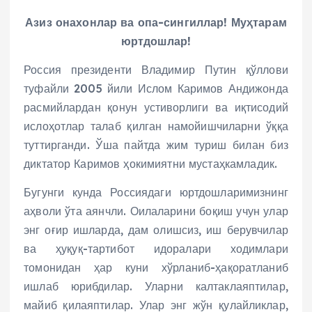
Азиз онахонлар ва опа-сингиллар! Муҳтарам
юртдошлар!
Россия президенти Владимир Путин қўллови
туфайли 2005 йили Ислом Каримов Андижонда
расмийлардан қонун устиворлиги ва иқтисодий
ислоҳотлар талаб қилган намойишчиларни ўққа
туттирганди. Ўша пайтда жим туриш билан биз
диктатор Каримов ҳокимиятни мустаҳкамладик.
Бугунги кунда Россиядаги юртдошларимизнинг
аҳволи ўта аянчли. Оилаларини боқиш учун улар
энг оғир ишларда, дам олишсиз, иш берувчилар
ва ҳуқуқ-тартибот идоралари ходимлари
томонидан ҳар куни хўрланиб-ҳақоратланиб
ишлаб юрибдилар. Уларни калтаклаяптилар,
майиб қилаяптилар. Улар энг жўн қулайликлар,