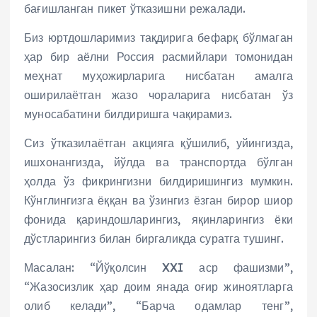
бағишланган пикет ўтказишни режалади.
Биз юртдошларимиз тақдирига бефарқ бўлмаган
ҳар бир аёлни Россия расмийлари томонидан
меҳнат муҳожирларига нисбатан амалга
оширилаётган жазо чораларига нисбатан ўз
муносабатини билдиришга чақирамиз.
Сиз ўтказилаётган акцияга қўшилиб, уйингизда,
ишхонангизда, йўлда ва транспортда бўлган
ҳолда ўз фикрингизни билдиришингиз мумкин.
Кўнглингизга ёққан ва ўзингиз ёзган бирор шиор
фонида қариндошларингиз, яқинларингиз ёки
дўстларингиз билан биргаликда суратга тушинг.
Масалан: “Йўқолсин XXI аср фашизми”,
“Жазосизлик ҳар доим янада оғир жиноятларга
олиб келади”, “Барча одамлар тенг”,