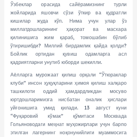
Ўзбеклар орасида сайёрамизнинг турли
жойларида яшовчи сўзи ўткир ва қудратли
кишилар жуда кўп. Нима учун улар ўз
миллатдошларининг ҳақорат ва масхара
қилинишига жим қараб, томошабин бўлиб
ўтиришибди? Миллий бирдамлик қайда қолди?
Бойлик ортидан қувиш одамларга асл
қадриятларни унутиб юборди шекилли.
Аёлларга мурожаат қилиш орқали “Ўтюраклар
клуби” инсон ҳуқуқларини ҳимоя қилиш халқаро
ташкилоти оддий ҳамдардликдан мосуво
юртдошларимизга нисбатан оналик ҳислари
уйғонишига умид қилади. 13 август куни
“Фуқаровий кўмак” қўмитаси Москвада
Гольяноводаги меҳнат муҳожирлари учун барпо
этилган лагернинг ноқонунийлиги муаммосига