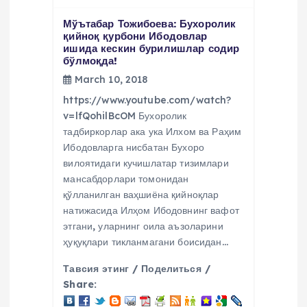
Мўътабар Тожибоева: Бухоролик
қийноқ қурбони Ибодовлар
ишида кескин бурилишлар содир
бўлмоқда!
March 10, 2018
https://www.youtube.com/watch?
v=lfQohilBcOM Бухоролик
тадбиркорлар ака ука Илхом ва Раҳим
Ибодовларга нисбатан Бухоро
вилоятидаги кучишлатар тизимлари
мансабдорлари томонидан
қўлланилган ваҳшиёна қийноқлар
натижасида Илҳом Ибодовнинг вафот
этгани, уларнинг оила аъзоларини
ҳуқуқлари тикланмагани боисидан…
Тавсия этинг / Поделиться /
Share: