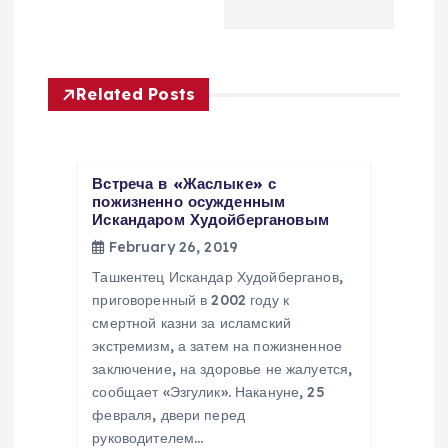
v
i
Related Posts
g
a
Встреча в «Жаслыке» с
t
пожизненно осужденным
Искандаром Худойбергановым
February 26, 2019
i
Ташкентец Искандар Худойберганов,
o
приговоренный в 2002 году к
смертной казни за исламский
экстремизм, а затем на пожизненное
n
заключение, на здоровье не жалуется,
сообщает «Эзгулик». Накануне, 25
февраля, двери перед
руководителем…