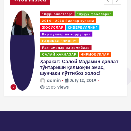
"Журналисты"
"Правозащитники"
2014 - 2018. Борьбы
Кибербуллинг
КОАЛИЦИЯ
Коррупция и отмывание денег
ПОВИЛИКА
Покрователи и спонсоры
Пропаганда насилия и террор
Салай Хакназар
т
Пулат Ахунов: Нам надо
заявить, что мы не разделяем
методы М.Салиха а
придерживаемся
демократических и
ненасильственных методов…
admin
July 10, 2019
1472 views
3