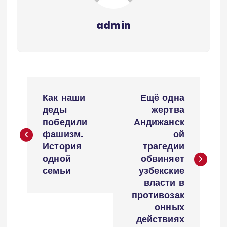
admin
P
Как наши
Ещё одна
o
деды
жертва
победили
Андижанск
s
фашизм.
ой
История
трагедии
t
одной
обвиняет
семьи
узбекские
n
власти в
противозак
a
онных
действиях