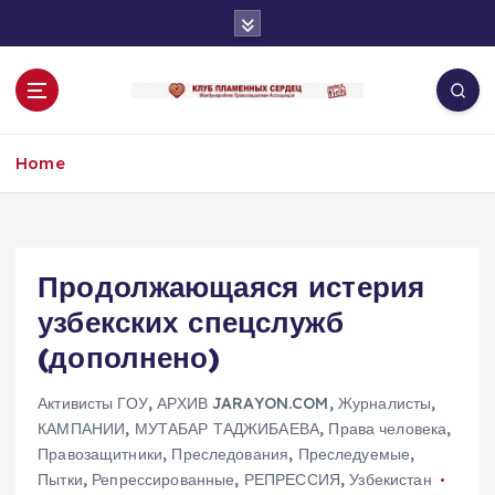
S
k
i
p
t
o
Home
c
o
n
t
e
Продолжающаяся истерия
n
узбекских спецслужб
t
(дополнено)
Активисты ГОУ
,
АРХИВ JARAYON.COM
,
Журналисты
,
КАМПАНИИ
,
МУТАБАР ТАДЖИБАЕВА
,
Права человека
,
Правозащитники
,
Преследования
,
Преследуемые
,
Пытки
,
Репрессированные
,
РЕПРЕССИЯ
,
Узбекистан