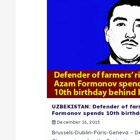
a
v
i
g
a
t
UZBEKISTAN: Defender of far
i
Formonov spends 10th birthd
December 16, 2015
o
Brussels-Dublin-Paris-Geneva – D