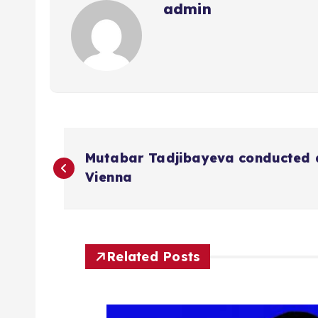
admin
P
Mutabar Tadjibayeva conducted a
o
Vienna
s
t
Related Posts
n