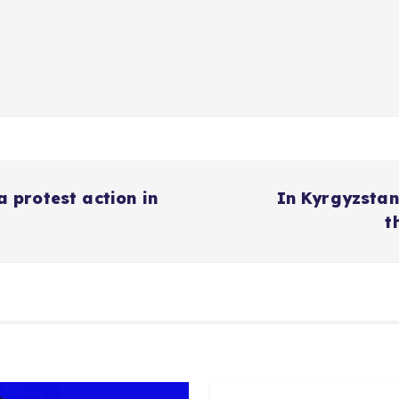
 protest action in
In Kyrgyzstan
t