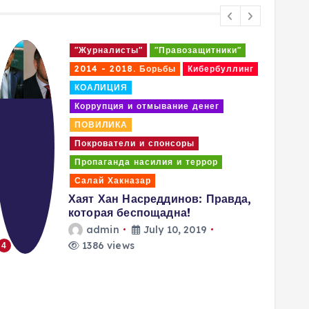
"Журналисты"
"Правозащитники"
2014 - 2018. Борьбы
Кибербуллинг
КОАЛИЦИЯ
Коррупция и отмывание денег
ПОВИЛИКА
Покрователи и спонсоры
Пропаганда насилия и террор
Салай Хакназар
Хаят Хан Насреддинов: Правда,
которая беспощадна!
admin
July 10, 2019
1386 views
4
5