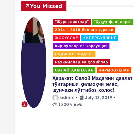
You Missed
ари"
"Журналистлар"
"Ҳуқуқ фаоллари"
2014 - 2018 йиллар кураши
ЖОСУСЛАР
КИБЕРБУЛЛИНГ
Кир пуллар ва коррупция
РАДИКАЛ "ЛИДЕР"
Раҳнамолар ва ҳомийлар
ЛАР
САЛАЙ ҲАҚНАЗАР
ЧИРМОВУҚЛАР
аммад
Ҳаракат: Салой Мадамин давлат
ши
тўнтариши қилмоқчи эмас,
шунчаки лўттибоз холос!
admin
July 12, 2019
1500 views
2