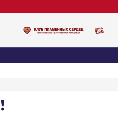
nous
TUG’YON online radio
Биз билан алоқа
!