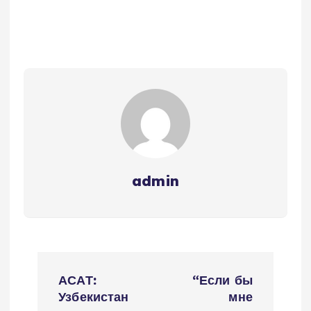
admin
P
АСАТ:
“Если бы
o
Узбекистан
мне