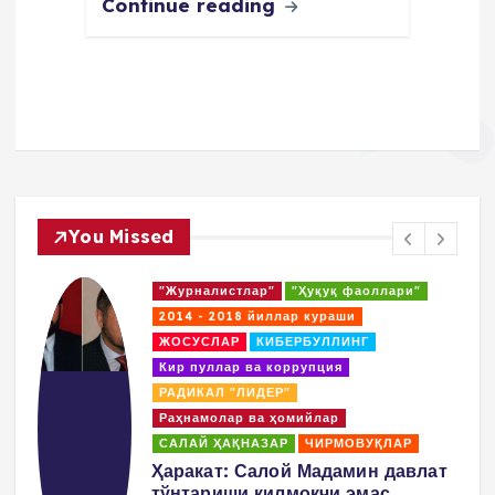
Continue reading
You Missed
"Журналистлар"
"Ҳуқуқ фаоллари"
2014 - 2018 йиллар кураши
ЖОСУСЛАР
КИБЕРБУЛЛИНГ
Кир пуллар ва коррупция
РАДИКАЛ "ЛИДЕР"
Раҳнамолар ва ҳомийлар
САЛАЙ ҲАҚНАЗАР
ЧИРМОВУҚЛАР
д
Ҳаракат: Салой Мадамин давлат
тўнтариши қилмоқчи эмас,