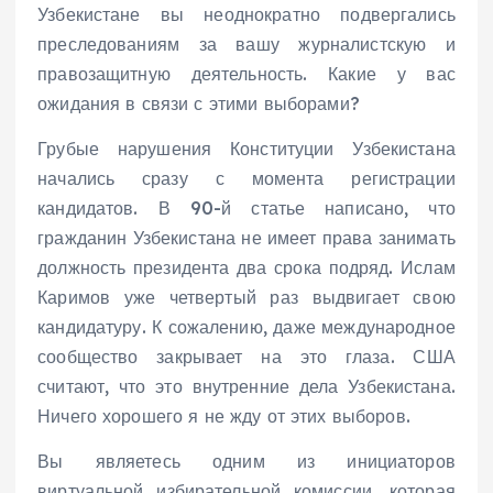
o
Узбекистане вы неоднократно подвергались
P
преследованиям за вашу журналистскую и
l
правозащитную деятельность. Какие у вас
a
ожидания в связи с этими выборами?
y
Грубые нарушения Конституции Узбекистана
e
начались сразу с момента регистрации
r
кандидатов. В 90-й статье написано, что
гражданин Узбекистана не имеет права занимать
должность президента два срока подряд. Ислам
Каримов уже четвертый раз выдвигает свою
кандидатуру. К сожалению, даже международное
сообщество закрывает на это глаза. США
считают, что это внутренние дела Узбекистана.
Ничего хорошего я не жду от этих выборов.
Вы являетесь одним из инициаторов
виртуальной избирательной комиссии, которая