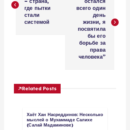
– страна,
остался
s
где пытки
всего один
стали
день
t
системой
жизни, я
посвятила
n
бы его
борьбе за
a
права
человека”
v
i
Related Posts
g
a
Хаёт Хан Насреддинов: Несколько
t
мыслей о Мухаммаде Салихе
(Салай Мадаминове)