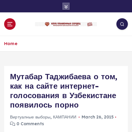
S
k
i
p
t
o
Home
c
o
n
t
e
Мутабар Таджибаева о том,
n
как на сайте интернет-
t
голосования в Узбекистане
появилось порно
Виртуалные выборы
,
КАМПАНИИ
March 26, 2015
0 Comments