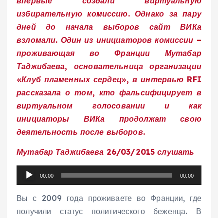
впервые создали виртуальную
избирательную комиссию. Однако за пару
дней до начала выборов сайт ВИКа
взломали. Один из инициаторов комиссии –
проживающая во Франции Мутабар
Таджибаева, основательница организации
«Клуб пламенных сердец», в интервью RFI
рассказала о том, кто фальсифицирует в
виртуальном голосовании и как
инициаторы ВИКа продолжат свою
деятельность после выборов.
Мутабар Таджибаева 26/03/2015 слушать
A
00:00
00:00
u
d
Вы с 2009 года проживаете во Франции, где
i
получили статус политического беженца. В