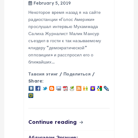
February 5, 2019
i
Некоторое время назад я на сайте
o
радиостанции «Голос Америки»
прослушал интервью Мухаммада
Салиха Журналист Малик Мансур
n
съездил в гости к так называемому
«лидеру “демократической”
оппозиции» и расспросил его о
ближайших…
Тавсия этинг / Поделиться /
Share:
Continue reading
Абдусалом Эргашев: