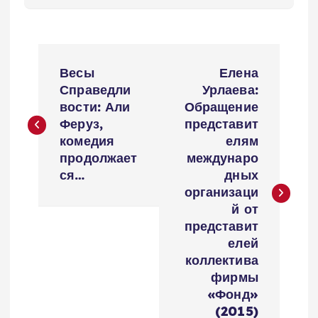
P
Весы
Елена
o
Справедли
Урлаева:
вости: Али
Обращение
s
Феруз,
представит
комедия
елям
t
продолжает
междунаро
ся…
дных
n
организаци
й от
a
представит
елей
v
коллектива
фирмы
i
«Фонд»
(2015)