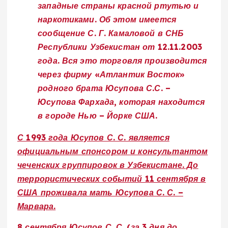
западные страны красной ртутью и
наркотиками. Об этом имеется
сообщение С. Г. Камаловой в СНБ
Республики Узбекистан от 12.11.2003
года. Вся это торговля производится
через фирму «Атлантик Восток»
родного брата Юсупова С.С. –
Юсупова Фархада, которая находится
в городе Нью – Йорке США.
С 1993 года Юсупов С. С. является
официальным спонсором и консультантом
чеченских группировок в Узбекистане. До
террористических событий 11 сентября в
США проживала мать Юсупова С. С. –
Марвара.
8 сентября Юсупов С. С. (за 3 дня до