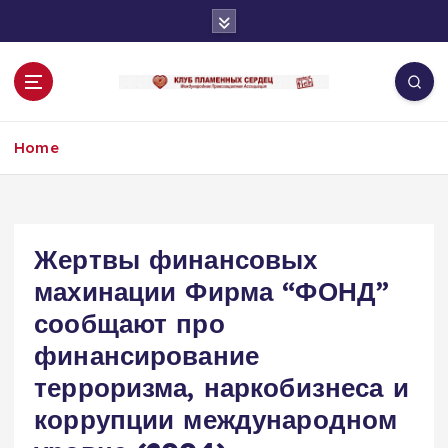
S
k
i
p
t
o
Home
c
o
n
t
e
Жертвы финансовых
n
махинации Фирма “ФОНД”
t
сообщают про
финансирование
терроризма, наркобизнеса и
коррупции международном