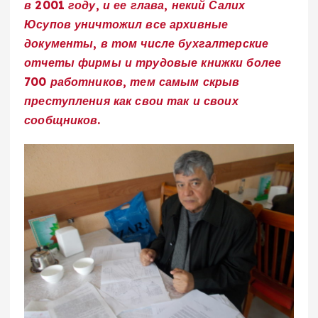
в 2001 году, и ее глава, некий Салих
Юсупов уничтожил все архивные
документы, в том числе бухгалтерские
отчеты фирмы и трудовые книжки более
700 работников, тем самым скрыв
преступления как свои так и своих
сообщников.