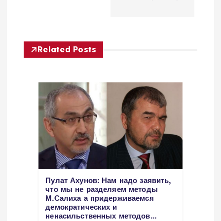
g
a
Related Posts
t
i
o
n
Пулат Ахунов: Нам надо заявить,
что мы не разделяем методы
М.Салиха а придерживаемся
демократических и
ненасильственных методов…