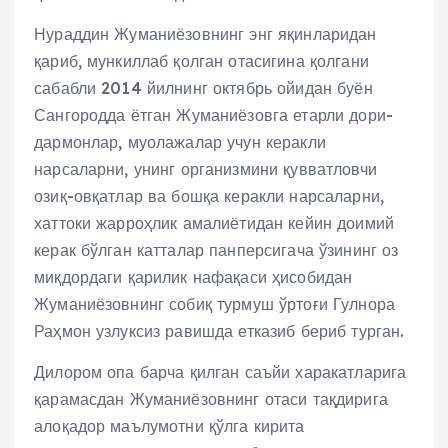
Нураддин Жуманиёзовнинг энг яқинларидан
қариб, мункиллаб қолган отасигина қолгани
сабабли 2014 йилнинг октябрь ойидан буён
Сангородда ётган Жуманиёзовга етарли дори-
дармонлар, муолажалар учун керакли
нарсаларни, унинг организмини қувватловчи
озиқ-овқатлар ва бошқа керакли нарсаларни,
хаттоки жарроҳлик амалиётидан кейин доимий
керак бўлган катталар панперсигача ўзининг оз
миқдордаги қарилик нафақаси ҳисобидан
Жуманиёзовнинг собиқ турмуш ўртоғи Гулнора
Раҳмон узлуксиз равишда етказиб бериб турган.
Дилором опа барча қилган саъйи харакатларига
қарамасдан Жуманиёзовнинг отаси тақдирига
алоқадор маълумотни қўлга кирита