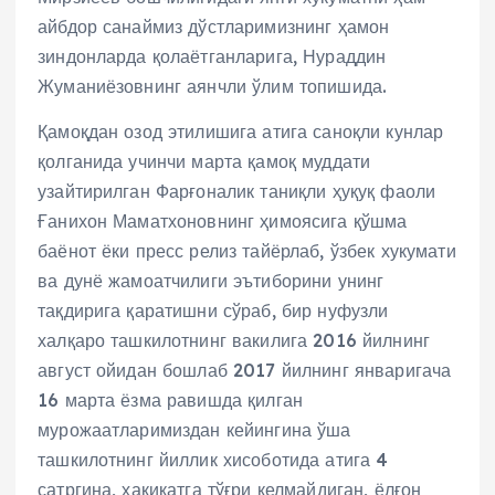
айбдор санаймиз дўстларимизнинг ҳамон
зиндонларда қолаётганларига, Нураддин
Жуманиёзовнинг аянчли ўлим топишида.
Қамоқдан озод этилишига атига саноқли кунлар
қолганида учинчи марта қамоқ муддати
узайтирилган Фарғоналик таниқли ҳуқуқ фаоли
Ғанихон Маматхоновнинг ҳимоясига қўшма
баёнот ёки пресс релиз тайёрлаб, ўзбек хукумати
ва дунё жамоатчилиги эътиборини унинг
тақдирига қаратишни сўраб, бир нуфузли
халқаро ташкилотнинг вакилига 2016 йилнинг
август ойидан бошлаб 2017 йилнинг январигача
16 марта ёзма равишда қилган
мурожаатларимиздан кейингина ўша
ташкилотнинг йиллик хисоботида атига 4
сатргина, ҳақиқатга тўғри келмайдиган, ёлғон