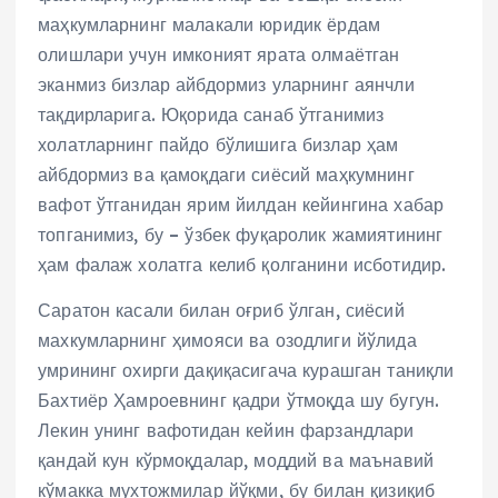
маҳкумларнинг малакали юридик ёрдам
олишлари учун имконият ярата олмаётган
эканмиз бизлар айбдормиз уларнинг аянчли
тақдирларига. Юқорида санаб ўтганимиз
холатларнинг пайдо бўлишига бизлар ҳам
айбдормиз ва қамоқдаги сиёсий маҳкумнинг
вафот ўтганидан ярим йилдан кейингина хабар
топганимиз, бу – ўзбек фуқаролик жамиятининг
ҳам фалаж холатга келиб қолганини исботидир.
Саратон касали билан оғриб ўлган, сиёсий
махкумларнинг ҳимояси ва озодлиги йўлида
умрининг охирги дақиқасигача курашган таниқли
Бахтиёр Ҳамроевнинг қадри ўтмоқда шу бугун.
Лекин унинг вафотидан кейин фарзандлари
қандай кун кўрмоқдалар, моддий ва маънавий
кўмакка мухтожмилар йўқми, бу билан қизиқиб