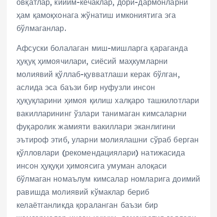
овқатлар, кийим-кечаклар, дори-дармонларни
ҳам қамоқхонага жўнатиш имкониятига эга
бўлмаганлар.
Афсуски болалаган миш-мишларга қараганда
ҳуқуқ ҳимоячилари, сиёсий маҳкумларни
молиявий қўллаб-қувватлаши керак бўлган,
аслида эса баъзи бир нуфузли инсон
ҳуқуқларини ҳимоя қилиш халқаро ташкилотлари
вакилларининг ўзлари танимаган кимсаларни
фуқаролик жамияти вакиллари эканлигини
эътироф этиб, уларни молиялашни сўраб берган
қўлловлари (рекомендациялари) натижасида
инсон ҳуқуқи ҳимоясига умуман алоқаси
бўлмаган номаълум кимсалар номларига доимий
равишда молиявий кўмаклар бериб
келаётганликда қораланган баъзи бир