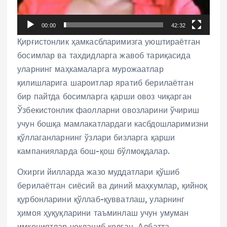
y
e
00:00
42:32
r
Қирғистонлик ҳамкасбларимизга уюштираётган
босимлар ва тахдидларга жавоб тариқасида
уларнинг маҳкамаларга мурожаатлар
қилишларига шароитлар яратиб берилаётган
бир пайтда босимларга қарши овоз чиқарган
Ўзбекистонлик фаолларни овозларини ўчириш
учун бошқа мамлакатлардаги касбдошларимизни
қўллаганларнинг ўзлари бизларга қарши
кампанияларда бош-қош бўлмоқдалар.
Охирги йилларда жазо муддатлари қўшиб
берилаётган сиёсий ва диний маҳкумлар, қийноқ
қурбонларини қўллаб-қувватлаш, уларнинг
ҳимоя ҳуқуқларини таъминлаш учун умуман
имкониятлар чекланиб қолган. Албатта