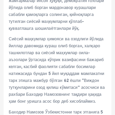
жамғармалар инсон ҳуқуқи, демократия ғоялари
йўлида олиб борган мардонавор курашлари
сабабли қамоқларга солинган, қийноқларга
тутилган сиёсий маҳкумларни қўллаб-
қувватлашга шошилаётганлари йўқ.
Сиёсий маҳкумлар ҳимояси ва озодлиги йўлида
йиллар давомида кураш олиб борган, халқаро
ташкилотлар ва сиёсий маҳкумлар оила-
аъзолари ўртасида кўприк вазифасини бажариб
келган, касбий фаолияти сабабли босимлар
натижасида бундан 5 йил муқаддам мамлакатни
тарк этишга мажбур бўлган 62 ёшли “Виждон
тутқунларини озод қилиш кўмитаси” асосчиси ва
рахбари Баходир Намозовнинг тақдири ҳақида
ҳам бонг уришга асос бор деб хисоблаймиз.
Баходир Намозов Ўзбекистонни тарк этганига 5