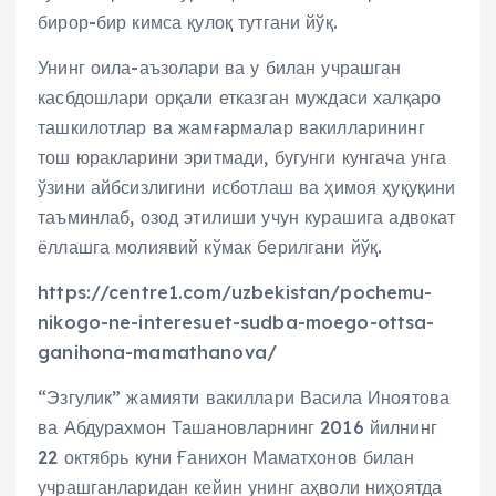
бирор-бир кимса қулоқ тутгани йўқ.
Унинг оила-аъзолари ва у билан учрашган
касбдошлари орқали етказган муждаси халқаро
ташкилотлар ва жамғармалар вакилларининг
тош юракларини эритмади, бугунги кунгача унга
ўзини айбсизлигини исботлаш ва ҳимоя ҳуқуқини
таъминлаб, озод этилиши учун курашига адвокат
ёллашга молиявий кўмак берилгани йўқ.
https://centre1.com/uzbekistan/pochemu-
nikogo-ne-interesuet-sudba-moego-ottsa-
ganihona-mamathanova/
“Эзгулик” жамияти вакиллари Васила Иноятова
ва Абдурахмон Ташановларнинг 2016 йилнинг
22 октябрь куни Ғанихон Маматхонов билан
учрашганларидан кейин унинг аҳволи ниҳоятда