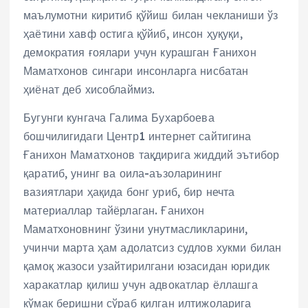
маълумотни киритиб қўйиш билан чекланиши ўз
ҳаётини хавф остига қўйиб, инсон ҳуқуқи,
демократия ғоялари учун курашган Ғанихон
Маматхонов сингари инсонларга нисбатан
ҳиёнат деб хисоблаймиз.
Бугунги кунгача Галима Бухарбоева
бошчилигидаги Центр1 интернет сайтигина
Ғанихон Маматхонов тақдирига жиддий эътибор
қаратиб, унинг ва оила-аъзоларининг
вазиятлари ҳақида бонг уриб, бир нечта
материаллар тайёрлаган. Ғанихон
Маматхоновнинг ўзини унутмасликларини,
учинчи марта ҳам адолатсиз судлов хукми билан
қамоқ жазоси узайтирилгани юзасидан юридик
харакатлар қилиш учун адвокатлар ёллашга
кўмак беришни сўраб қилган илтижоларига