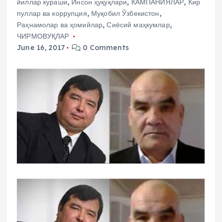
йиллар кураши
,
Инсон ҳуқуқлари
,
КАМПАНИЯЛАР
,
Кир
пуллар ва коррупция
,
Муқобил Ўзбекистон
,
Раҳнамолар ва ҳомийлар
,
Сиёсий маҳкумлар
,
ЧИРМОВУҚЛАР
June 16, 2017
0 Comments