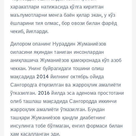
харакатлари натижасида қўлга киритган
маълумотларни менга баён қилар экан, у кўз
ёшларини тия олмас, бор овози билан фарёд
чекиб, йиғларди.
Дилором опанинг Нураддин Жуманиёзов
оиласини яқиндан таниган инсонлардан
аниқлашича Жуманиёзов қамоқхонада кўп азоб
чеккан. Унинг буйрагидаги тошини олиш
мақсадида 2014 йилнинг октябрь ойида
Сангородга ётқизилган ва жарроҳлик амалиёти
ўтказилган. 2016 йилда эса аденома простотани
олиб ташлаш мақсадида Сангородда иккинчи
жарроҳлик амалиёти ўтказилган. Бундан
ташқари Жуманиёзов қандли диабетнинг
инсулинга тобе бўлмаган, енгил формаси билан
ҳам касалланган эди.