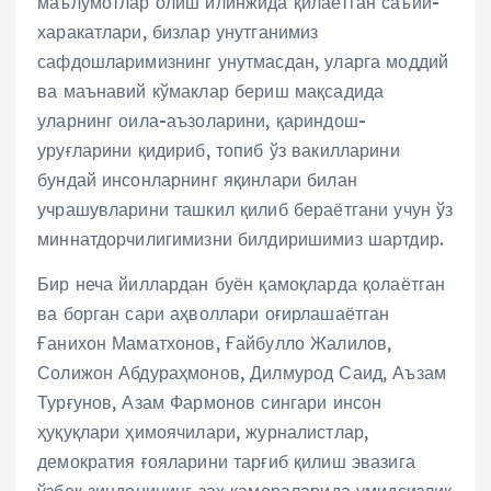
маълумотлар олиш илинжида қилаётган саъйи-
харакатлари, бизлар унутганимиз
сафдошларимизнинг унутмасдан, уларга моддий
ва маънавий кўмаклар бериш мақсадида
уларнинг оила-аъзоларини, қариндош-
уруғларини қидириб, топиб ўз вакилларини
бундай инсонларнинг яқинлари билан
учрашувларини ташкил қилиб бераётгани учун ўз
миннатдорчилигимизни билдиришимиз шартдир.
Бир неча йиллардан буён қамоқларда қолаётган
ва борган сари аҳволлари оғирлашаётган
Ғанихон Маматхонов, Ғайбулло Жалилов,
Солижон Абдураҳмонов, Дилмурод Саид, Аъзам
Турғунов, Азам Фармонов сингари инсон
ҳуқуқлари ҳимоячилари, журналистлар,
демократия ғояларини тарғиб қилиш эвазига
ўзбек зиндонининг зах камераларида умидсизлик