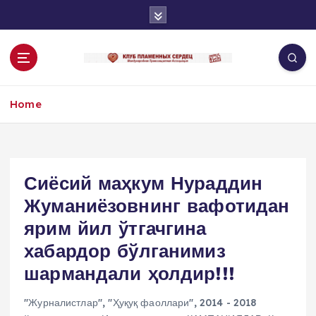
S
k
i
p
t
o
Home
c
o
n
t
e
Сиёсий маҳкум Нураддин
n
Жуманиёзовнинг вафотидан
t
ярим йил ўтгачгина
хабардор бўлганимиз
шармандали ҳолдир!!!
"Журналистлар"
,
"Ҳуқуқ фаоллари"
,
2014 - 2018