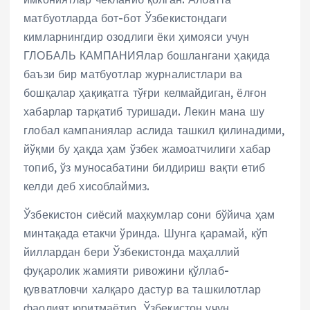
матбуотларда бот-бот Ўзбекистондаги
кимларнингдир озодлиги ёки ҳимояси учун
ГЛОБАЛЬ КАМПАНИЯлар бошлангани ҳақида
баъзи бир матбуотлар журналистлари ва
бошқалар ҳақиқатга тўғри келмайдиган, ёлғон
хабарлар тарқатиб туришади. Лекин мана шу
глобал кампаниялар аслида ташкил қилинадими,
йўқми бу ҳақда ҳам ўзбек жамоатчилиги хабар
топиб, ўз муносабатини билдириш вақти етиб
келди деб хисоблаймиз.
Ўзбекистон сиёсий маҳкумлар сони бўйича ҳам
минтақада етакчи ўринда. Шунга қарамай, кўп
йиллардан бери Ўзбекистонда маҳаллий
фуқаролик жамияти ривожини қўллаб-
қувватловчи халқаро дастур ва ташкилотлар
фаолият юритмаётир. Ўзбекистон учун