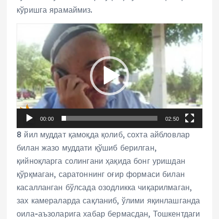
кўришга ярамаймиз.
V
i
d
e
o
P
l
00:00
02:50
a
8 йил муддат қамоқда қолиб, сохта айбловлар
y
билан жазо муддати қўшиб берилган,
e
қийноқларга солингани ҳақида бонг уришдан
r
қўрқмаган, саратоннинг оғир формаси билан
касалланган бўлсада озодликка чиқарилмаган,
зах камераларда сақланиб, ўлими яқинлашганда
оила-аъзоларига хабар бермасдан, Тошкентдаги