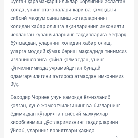
бўлган қарама-қаршиликлар борлигини эслатган
ҳолда, унинг ота-оналари қари ва қамоқдаги
сиёсий маҳкум саналмиш жигарларининг
холидан хабар олишга яқинларининг имконияти
чекланган курашчиларнинг тақдирларига бефарқ
бўлмасдан, уларнинг холидан хабар олиш,
уларга моддий кўмак бериш мақсадида тинимсиз
изланишларига қойил қолмасдан, унинг
қўпчилигимизда учрамайдиган бундай
одамгарчилигини эътироф этмасдан имконимиз
йўқ.
Баходир Чориев учун қамоқда ёлғизланиб
қолган, дунё жамоатчилигининг ва бизларнинг
ёдимиздан кўтарилган сиёсий махкумлар
хисобланмиш дўстларимизнинг тақдирларини
ўйлаб, уларнинг вазиятлари ҳақида