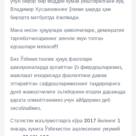
учун бирор бир моддий кўмак уюштирилгани йўқ.
Владимир Хусаиновнинг ўлими ҳақида ҳам
бирорта матбуотда ёзилмади.
Мана инсон ҳуқуқлари ҳимоячилари, демократия
тарғиботчиларининг аянчли якун топган
курашлари меваси!!!
Биз Ўзбекистонлик ҳуқуқ фаоллари
қамоқхоналарда қолаётган ўз фикрдошларимиз,
мамлакат ичкарисида фаолиятини давом
эттираётган сафдошларимизнинг тақдирларига
дунё жамоатчилиги эътиборини етарли даражада
қарата олмаётганимиз учун айбдормиз деб
хисоблаймиз.
Статистик маълумотларга кўра 2017 йилнинг 1
январь кунига Ўзбекистон аҳолисининг умумий