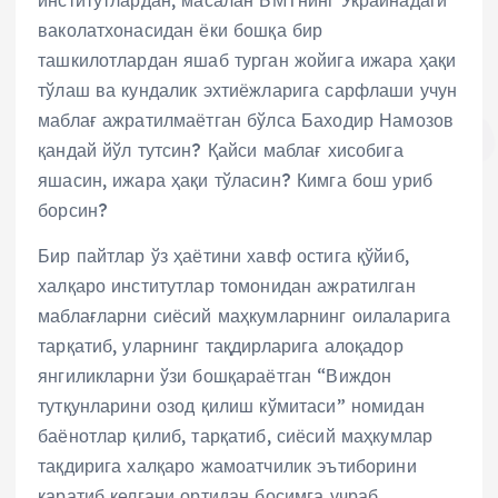
ваколатхонасидан ёки бошқа бир
ташкилотлардан яшаб турган жойига ижара ҳақи
тўлаш ва кундалик эхтиёжларига сарфлаши учун
маблағ ажратилмаётган бўлса Баходир Намозов
қандай йўл тутсин? Қайси маблағ хисобига
яшасин, ижара ҳақи тўласин? Кимга бош уриб
борсин?
Бир пайтлар ўз ҳаётини хавф остига қўйиб,
халқаро институтлар томонидан ажратилган
маблағларни сиёсий маҳкумларнинг оилаларига
тарқатиб, уларнинг тақдирларига алоқадор
янгиликларни ўзи бошқараётган “Виждон
тутқунларини озод қилиш кўмитаси” номидан
баёнотлар қилиб, тарқатиб, сиёсий маҳкумлар
тақдирига халқаро жамоатчилик эътиборини
қаратиб келгани ортидан босимга учраб,