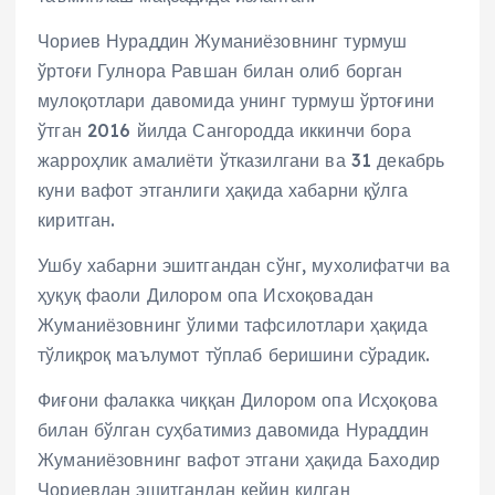
Чориев Нураддин Жуманиёзовнинг турмуш
ўртоғи Гулнора Равшан билан олиб борган
мулоқотлари давомида унинг турмуш ўртоғини
ўтган 2016 йилда Сангородда иккинчи бора
жарроҳлик амалиёти ўтказилгани ва 31 декабрь
куни вафот этганлиги ҳақида хабарни қўлга
киритган.
Ушбу хабарни эшитгандан сўнг, мухолифатчи ва
ҳуқуқ фаоли Дилором опа Исхоқовадан
Жуманиёзовнинг ўлими тафсилотлари ҳақида
тўлиқроқ маълумот тўплаб беришини сўрадик.
Фиғони фалакка чиққан Дилором опа Исҳоқова
билан бўлган суҳбатимиз давомида Нураддин
Жуманиёзовнинг вафот этгани ҳақида Баходир
Чориевдан эшитгандан кейин қилган