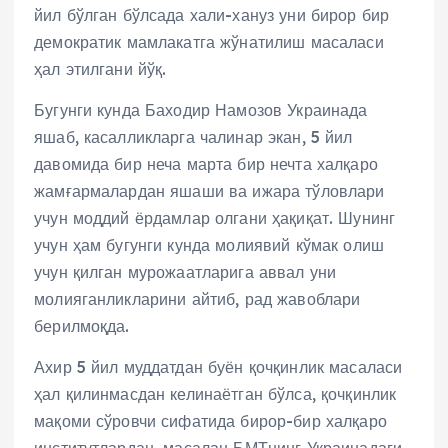
йил бўлган бўлсада хали-хануз уни бирор бир
демократик мамлакатга жўнатилиш масаласи
ҳал этилгани йўқ.
Бугунги кунда Баходир Намозов Украинада
яшаб, касалликларга чалинар экан, 5 йил
давомида бир неча марта бир нечта халқаро
жамғармалардан яшаши ва ижара тўловлари
учун моддий ёрдамлар олгани ҳақиқат. Шунинг
учун ҳам бугунги кунда молиявий кўмак олиш
учун қилган мурожаатларига аввал уни
молияганликларини айтиб, рад жавоблари
берилмоқда.
Ахир 5 йил муддатдан буён қочқинлик масаласи
ҳал қилинмасдан келинаётган бўлса, қочқинлик
мақоми сўровчи сифатида бирор-бир халқаро
институтлардан, масалан БМТнинг Украинадаги