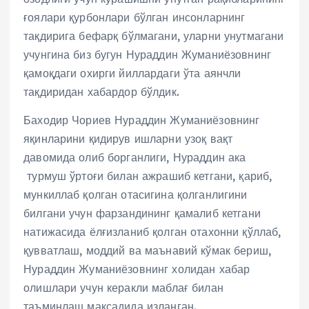
ғоялари қурбонлари бўлган инсонларнинг
тақдирига бефарқ бўлмагани, уларни унутмагани
учунгина биз бугун Нураддин Жуманиёзовнинг
қамоқдаги охирги йиллардаги ўта аянчли
тақдиридан хабардор бўлдик.
Баходир Чориев Нураддин Жуманиёзовнинг
яқинларини қидирув ишларни узоқ вақт
давомида олиб борганлиги, Нураддин ака
турмуш ўртоғи билан ажрашиб кетгани, қариб,
мункиллаб қолган отасигина қолганлигини
билгани учун фарзандининг қамалиб кетгани
натижасида ёлғизланиб қолган отахонни қўллаб,
қувватлаш, моддий ва маънавий кўмак бериш,
Нураддин Жуманиёзовнинг холидан хабар
олишлари учун керакли маблағ билан
таъминлаш мақсадида изланган.