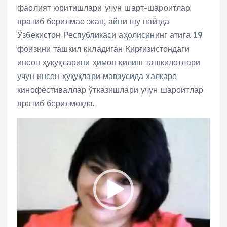
фаолият юритишлари учун шарт-шароитлар
яратиб берилмас экан, айни шу пайтда
Ўзбекистон Республикаси аҳолисининг атига 19
фоизини ташкил қиладиган Қирғизистондаги
инсон ҳуқуқларини ҳимоя қилиш ташкилотлари
учун инсон ҳуқуқлари мавзусида халқаро
кинофестиваллар ўтказишлари учун шароитлар
яратиб берилмоқда.
V
i
d
e
o
P
l
a