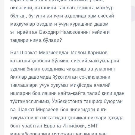
оиласини, ватанини ташлаб кетишга мажбур
бўлган, бугунги аянчли аҳволида ҳам сиёсий
маҳкумлар озодлиги учун курашини давом
эттираётган Баходир Намозовнинг кейинги
тақдири нима бўлади?
Биз Шавкат Мирзиёевдан Ислом Каримов
қатағони қурбони бўлмиш сиёсий маҳкумларни
зудлик билан озодликка чиқариш ва уларнинг
йиллар давомида йўқотилган соғликларини
тиклашлари учун хукумат миқёсида амалий
ишларни бошлашни қайта-қайта талаб қилишдан
тўхтамаслигимиз, Ўзбекистонга ташриф буюрган
ва Шавкат Мирзиёев бошчилигидаги янги
хукуматнинг сиёсатидан қониққанликлари ҳақида
бонг ураётган Европа Иттифоқи, БМТ
мансабдорларига мурожаатлар қилишдан