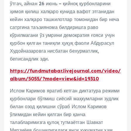
ўтгач, айнан 26 июнь – қийноқ қурбонларини
r
ҳимоя қилиш халқаро кунида вафот этганидан
кейин халқаро ташкилотлар томонидан бир неча
сатргина таъзиянома билдиришга раво
кўрилмагани ўз умрини демократия ғояси учун
қурбон қилган таниқли ҳуқуқ фаоли Абдурасул
Худойназаровга нисбатан бехурматлик,
беписандлик эди.
https://fundmutabar.livejournal.com/video/
album/5055/?mode=view&id=19310
Ислом Каримов яратиб кетган диктатура режими
қурбонлари бўлмиш сиёсий маҳкумларни зудлик
билан озод қилишни сўраб Ислом Каримов
ўлимидан кейин қилган бир қанча
талабларимизга қулоқ тутмаётган Шавкат
Мирзиёев бошчилигидаги янги хукуматни ҳам