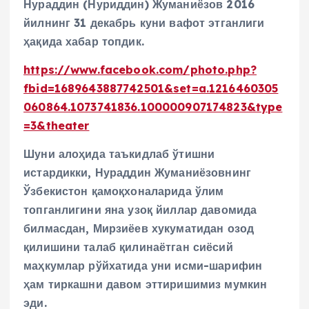
Нураддин (Нуриддин) Жуманиёзов 2016
йилнинг 31 декабрь куни вафот этганлиги
ҳақида хабар топдик.
https://www.facebook.com/photo.php?
fbid=1689643887742501&set=a.1216460305
060864.1073741836.100000907174823&type
=3&theater
Шуни алоҳида таъкидлаб ўтишни
истардикки, Нураддин Жуманиёзовнинг
Ўзбекистон қамоқхоналарида ўлим
топганлигини яна узоқ йиллар давомида
билмасдан, Мирзиёев хукуматидан озод
қилишини талаб қилинаётган сиёсий
маҳкумлар рўйхатида уни исми-шарифин
ҳам тиркашни давом эттиришимиз мумкин
эди.