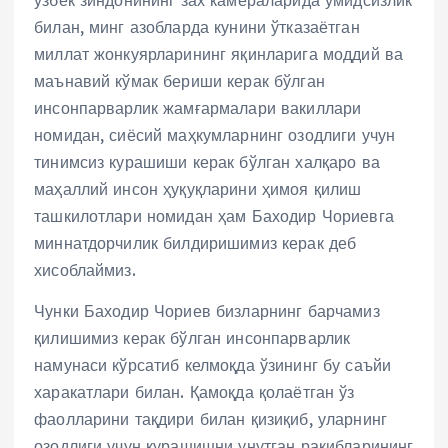
билан, минг азобларда кунини ўтказаётган
миллат жонкуярларининг яқинларига моддий ва
маънавий кўмак бериши керак бўлган
инсонпарварлик жамғармалари вакиллари
номидан, сиёсий маҳкумларнинг озодлиги учун
тинимсиз курашиши керак бўлган халқаро ва
маҳаллий инсон ҳуқуқларини ҳимоя қилиш
ташкилотлари номидан ҳам Баходир Чориевга
миннатдорчилик билдиришимиз керак деб
хисоблаймиз.
Чунки Баходир Чориев бизларнинг барчамиз
қилишимиз керак бўлган инсонпарварлик
намунаси кўрсатиб келмоқда ўзининг бу саъйи
харакатлари билан. Қамоқда қолаётган ўз
фаолларини тақдири билан қизиқиб, уларнинг
озодлиги учун курашишни унутган рақибларининг