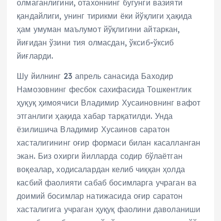
олмаганлигини, отахоннинг бугунги вазияти
қандайлиги, унинг тирикми ёки йўқлиги ҳақида
ҳам умуман маълумот йўқлигини айтаркан,
йиғидан ўзини тия олмасдан, ўксиб-ўксиб
йиғларди.
Шу йилнинг 23 апрель санасида Баходир
Намозовнинг фесбок сахифасида Тошкентлик
ҳуқуқ ҳимоячиси Владимир Хусаиновнинг вафот
этганлиги ҳақида хабар тарқатилди. Унда
ёзилишича Владимир Хусаинов саратон
хасталигининг оғир формаси билан касалланган
экан. Биз охирги йилларда содир бўлаётган
воқеалар, ходисалардан келиб чиққан ҳолда
касбий фаолияти сабаб босимларга учраган ва
доимий босимлар натижасида оғир саратон
хасталигига учраган ҳуқуқ фаолини даволаниши