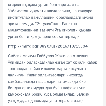
оғирлиги ҳақида урган бонглари ҳам на
Ўзбекистон хукумати вакилларини, на халқаро
институтлар вакилларини юракларидаги музни
эрита олмади. “Эзгулик”нинг Ғанихон
Маматхоновнинг вазияти ўта оғирлиги ҳақида
урган бонги ҳам уларни сескантирмади.
http://mutabar:8890/uz/2016/10/15504
Сиёсий маҳкум Ғайбулло Жалилов отасининг
ўлимидан оиласидагилар ёзган хат орқали хабар
топганидан кейин иккинчи марта инсультга
чалинган. Унинг оила-аъзолари нихоятда
камбағалликда яшашлари натижасида бир
йилдан ортиқ муддатдан буён нафақат уни
қамоқхонага бориб кўра олмаганлар, балким
узоқ муддат давомида унга керакли озиқ-