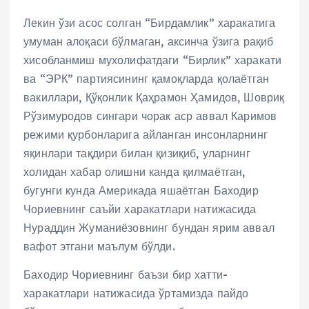
Лекин ўзи асос солган “Бирдамлик” харакатига
умуман алоқаси бўлмаган, аксинча ўзига рақиб
хисобланмиш мухолифатдаги “Бирлик” харакати
ва “ЭРК” партиясининг қамоқларда қолаётган
вакиллари, Қўқонлик Қаҳрамон Ҳамидов, Шовриқ
Рўзимуродов сингари чорак аср аввал Каримов
режими қурбонларига айланган инсонларнинг
яқинлари тақдири билан қизиқиб, уларнинг
холидан хабар олишни канда қилмаётган,
бугунги кунда Америкада яшаётган Баходир
Чориевнинг саъйи харакатлари натижасида
Нураддин Жуманиёзовнинг бундан ярим аввал
вафот этгани маълум бўлди.
Баходир Чориевнинг баъзи бир хатти-
харакатлари натижасида ўртамизда пайдо