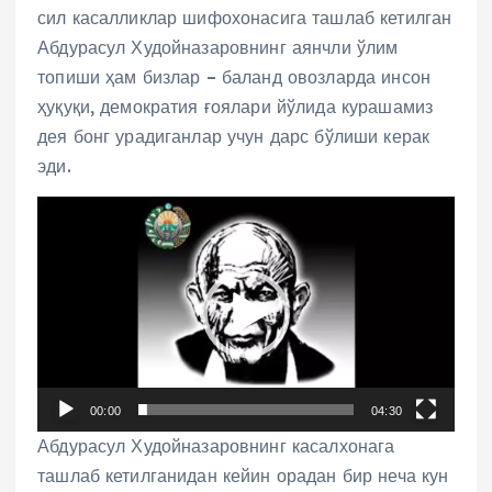
сил касалликлар шифохонасига ташлаб кетилган
Абдурасул Худойназаровнинг аянчли ўлим
топиши ҳам бизлар – баланд овозларда инсон
ҳуқуқи, демократия ғоялари йўлида курашамиз
дея бонг урадиганлар учун дарс бўлиши керак
эди.
V
i
d
e
o
P
l
00:00
04:30
a
Абдурасул Худойназаровнинг касалхонага
y
ташлаб кетилганидан кейин орадан бир неча кун
e