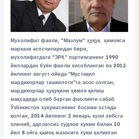
Мухолифат фаоли, “Мазлум” ҳуқуқ ҳимояси
маркази асосчиларидан бири,
мухолифатдаги “ЭРК” партиясининг 1990
йиллардан буён фаоли хисобланган ва 2012
йилнинг август ойида “Мустақил
мардикорлар ташкилоти”га асос солган,
мардикорлар ҳуқуқини ҳимоя қилиш
мақсадида олиб борган фаолияти сабаб
Ўзбекистон хукуматининг босими остида
қолган, 2014 йилнинг 2 январь куни хибсга
олиниб, адолатсиз судлов хукми билан 10
йил 8 ойга қамоқ жазосига хукм қилинган