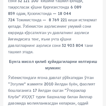
сони 32 121 100 кишини ташкил қилади,
таққосласак қўшни Қирғизистонда 6 089
859 одам, Қозоғистонда — 18 044
724 Тожикистонда — 8 769 221 киши истиқомат
қилади. Ўзбекистон аҳолисининг умумий сони
юқорида кўрсатилган уч давлатнинг аҳолиси
йиғиндисига тенг, яъни учта қўшни
давлатларнинг аҳолиси сони 32 903 804 тани
ташкил этади.
Бунга мисол қилиб қуйидагиларни келтириш
мумкин:
Ўзбекистондаги ягона давлат рўйхатидан ўтган
“Эзгулик” жамияти 2010 йилдан буён, фаолият
бошлаганига 17 йилдан ошган “Ўтюраклар
Клуби” ИҲҲҚТ турли баҳоналар билан йиллар
давомида молияланмасдан келаркан, оддий