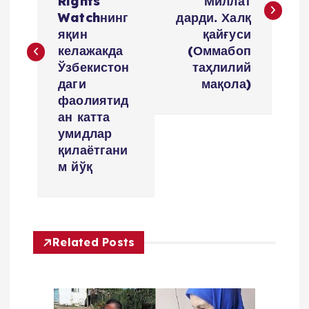
Rights
Миллат
t
Watchнинг
дарди. Халқ
яқин
қайғуси
n
келажакда
(Оммабоп
Ўзбекистон
таҳлилий
a
даги
мақола)
фаолиятид
v
ан катта
умидлар
i
қилаётгани
м йўқ
g
a
Related Posts
t
i