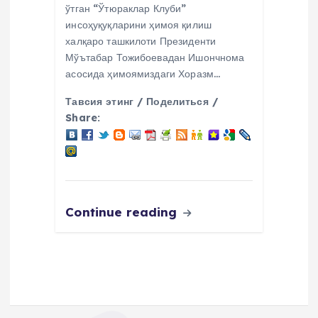
ўтган “Ўтюраклар Клуби”
инсоҳуқуқларини ҳимоя қилиш
халқаро ташкилоти Президенти
Мўътабар Тожибоевадан Ишончнома
асосида ҳимоямиздаги Хоразм…
Тавсия этинг / Поделиться /
Share:
Continue reading