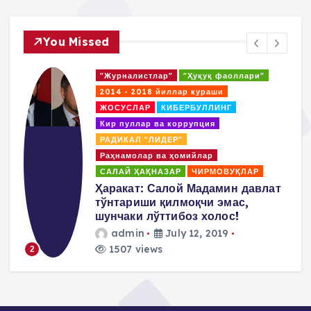
You Missed
"Журналистлар"
"Ҳуқуқ фаоллари"
2014 - 2018 йиллар кураши
ЖОСУСЛАР
КИБЕРБУЛЛИНГ
Кир пуллар ва коррупция
РАДИКАЛ "ЛИДЕР"
Раҳнамолар ва ҳомийлар
САЛАЙ ҲАҚНАЗАР
ЧИРМОВУҚЛАР
д
Ҳаракат: Салой Мадамин давлат
тўнтариши қилмоқчи эмас,
шунчаки лўттибоз холос!
admin
July 12, 2019
1507 views
2