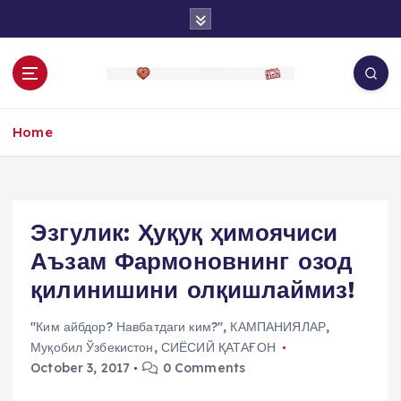
S
k
i
p
t
o
Home
c
o
n
t
e
Эзгулик: Ҳуқуқ ҳимоячиси
n
Аъзам Фармоновнинг озод
t
қилинишини олқишлаймиз!
"Ким айбдор? Навбатдаги ким?"
,
КАМПАНИЯЛАР
,
Муқобил Ўзбекистон
,
СИЁСИЙ ҚАТАҒОН
October 3, 2017
0 Comments