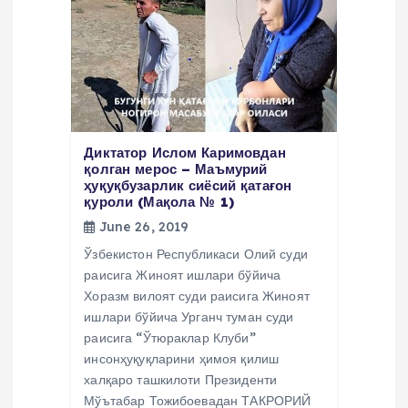
o
n
Диктатор Ислом Каримовдан
қолган мерос – Маъмурий
ҳуқуқбузарлик сиёсий қатағон
қуроли (Мақола № 1)
June 26, 2019
Ўзбекистон Республикаси Олий суди
раисига Жиноят ишлари бўйича
Хоразм вилоят суди раисига Жиноят
ишлари бўйича Урганч туман суди
раисига “Ўтюраклар Клуби”
инсонҳуқуқларини ҳимоя қилиш
халқаро ташкилоти Президенти
Мўътабар Тожибоевадан ТАКРОРИЙ