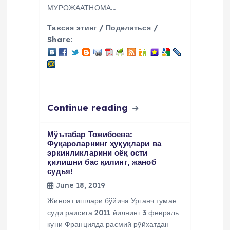
МУРОЖААТНОМА…
Тавсия этинг / Поделиться /
Share:
Continue reading
Мўътабар Тожибоева:
Фуқароларнинг ҳуқуқлари ва
эркинликларини оёқ ости
қилишни бас қилинг, жаноб
судья!
June 18, 2019
Жиноят ишлари бўйича Урганч туман
суди раисига 2011 йилнинг 3 февраль
куни Францияда расмий рўйхатдан