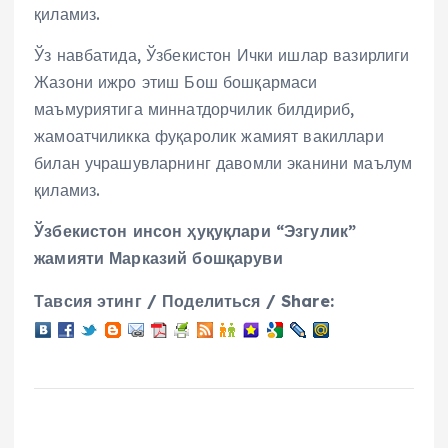
қиламиз.
Ўз навбатида, Ўзбекистон Ички ишлар вазирлиги
Жазони ижро этиш Бош бошқармаси
маъмуриятига миннатдорчилик билдириб,
жамоатчиликка фуқаролик жамият вакиллари
билан учрашувларнинг давомли эканини маълум
қиламиз.
Ўзбекистон инсон ҳуқуқлари “Эзгулик”
жамияти Марказий бошқаруви
Тавсия этинг / Поделиться / Share: