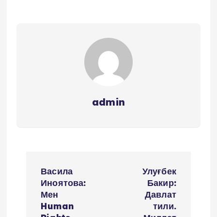
admin
P
Васила
Улуғбек
o
Иноятова:
Бакир:
Мен
Давлат
s
Human
тили.