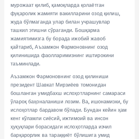
мурожаат қилиб, қамоқларда қолаётган
фуқаролик жамияти вакилларини озод қилиш,
жуда бўлмаганда улар билан учрашувлар
ташкил этишни сўраганди. Бошқарма
жамиятимизга бу борада ижобий жавоб
қайтариб, Аъзамжон Фармоновнинг озод
қилинишида фаолларимизнинг иштирокини
таъминлади.
Аъзамжон Фармоновнинг озод қилиниши
президент Шавкат Мирзиёев томонидан
бошланган умидбахш ислоҳотларнинг самараси
ўлароқ баҳоналаниши лозим. Ва, ишонамизки, бу
ислоҳотлар бардавом бўлади. Бундан кейин ҳам
кенг кўламли сиёсий, ижтимоий ва инсон
ҳуқуқлари борасидаги ислоҳотларда изчил
барқарорлик ва тараққиёт бўлишига умид