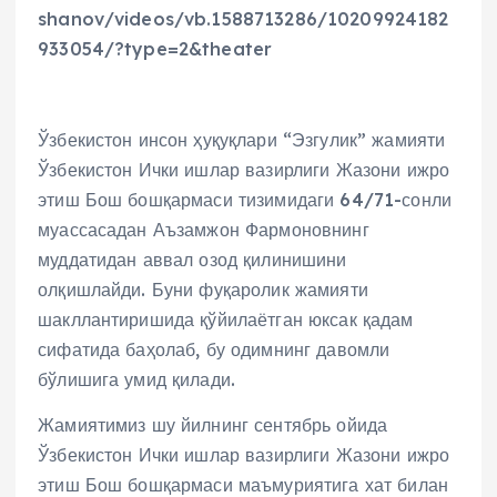
shanov/videos/vb.1588713286/10209924182
933054/?type=2&theater
Ўзбекистон инсон ҳуқуқлари “Эзгулик” жамияти
Ўзбекистон Ички ишлар вазирлиги Жазони ижро
этиш Бош бошқармаси тизимидаги 64/71-сонли
муассасадан Аъзамжон Фармоновнинг
муддатидан аввал озод қилинишини
олқишлайди. Буни фуқаролик жамияти
шакллантиришида қўйилаётган юксак қадам
сифатида баҳолаб, бу одимнинг давомли
бўлишига умид қилади.
Жамиятимиз шу йилнинг сентябрь ойида
Ўзбекистон Ички ишлар вазирлиги Жазони ижро
этиш Бош бошқармаси маъмуриятига хат билан