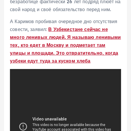
безработице фактически 26 лет подряд плюёт на
свой народ и своё обязательство перед ним.
А Каримов пробивая очередное дно отсутствия
совести, заявил:
В Узбекистане сейчас не
много ленивых людей. Я называю ленивыми
тех, кто едет в Москву и подметает там
улицы и площади. Это отвратительно, когда
узбеки едут туда за куском хлеба