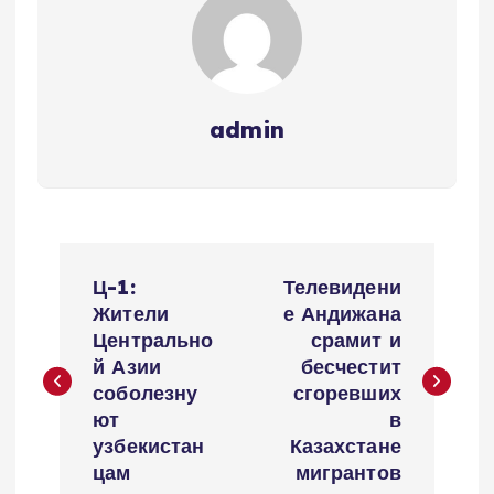
admin
P
Ц-1:
Телевидени
o
Жители
е Андижана
Центрально
срамит и
s
й Азии
бесчестит
соболезну
сгоревших
t
ют
в
узбекистан
Казахстане
n
цам
мигрантов