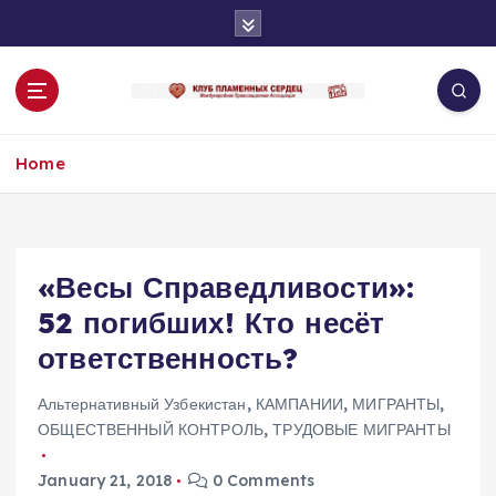
S
k
i
p
t
o
Home
c
o
n
t
e
«Весы Справедливости»:
n
52 погибших! Кто несёт
t
ответственность?
Альтернативный Узбекистан
,
КАМПАНИИ
,
МИГРАНТЫ
,
ОБЩЕСТВЕННЫЙ КОНТРОЛЬ
,
ТРУДОВЫЕ МИГРАНТЫ
January 21, 2018
0 Comments