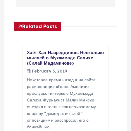
a
v
Related Posts
i
g
Хаёт Хан Насреддинов: Несколько
мыслей о Мухаммаде Салихе
(Салай Мадаминове)
a
February 5, 2019
t
Некоторое время назад я на сайте
радиостанции «Голос Америки»
i
прослушал интервью Мухаммада
Салиха Журналист Малик Мансур
съездил в гости к так называемому
o
«лидеру “демократической”
оппозиции» и расспросил его о
n
ближайших…