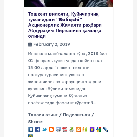
Тошкент вилояти, Қуйичирчиқ
туманидаги “Baliqchi”
Акционерлик Жамияти раҳбари
Абдураҳим Пирвалиев қамоққа
олинди
February 2, 2019
Ишончли манбааларга кўра, 2018 йил
01 февраль куни тушдан кейин соат
15:00 ларда Тошкент вилояти
прокуратурасининг уюшган
жиноятчилик ва коррупцияга қарши
курашиш бўлими томонидан
Қуйичирчиқ тумани Қўрғонча
посёлкасида фаолият кўрсатиб…
Тавсия этинг / Поделиться /
Share: