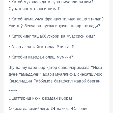
• Китоб муқовасидаги сурат муаллифи ким?
Суратнинг маъноси нима?
• Китоб нима учун француз тилида нашр этилди?
Унинг ўзбекча ва русчаси қачон нашр этилади?
• Китобнинг ташаббускори ва муассиси ким?
• Асар асли қайси тилда ёзилган?
• Китобни қаердан олиш мумкин?
Шу ва шу каби бир қатор саволларимизга “Икки
дунё тамаддуни” асари муаллифи, сиёсатшунос
Камолиддин Раббимов батафсил жавоб берган.
*****
Эшиттириш икки қисмдан иборат
1-қисм давомийлиги: 24 дақиқа 41 сония.