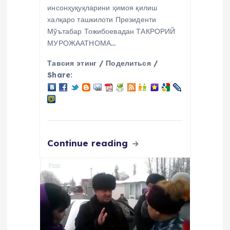
инсонҳуқуқларини ҳимоя қилиш
халқаро ташкилоти Президенти
Мўътабар Тожибоевадан ТАКРОРИЙ
МУРОЖААТНОМА…
Тавсия этинг / Поделиться /
Share:
Continue reading