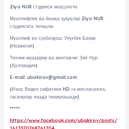
Ziyo NUR студияси маҳсулоти.
Муаллифлик ва бошқа ҳуқуқлар Ziyo NUR
студиясига тегишли.
Муаллиф ва суҳбатдош: Улуғбек Бакир
(Норвегия)
Техник муҳаррир ва монтажчи: Зиё Нур
(Ҳолландия)
E-mail: ubakirov@gmail.com
(Изоҳ: Видео сифатини HD га мосласангиз,
тасвирлар янада тиниқлашади)
*****
https://www.facebook.com/ubakirov/posts/
1613370768761704