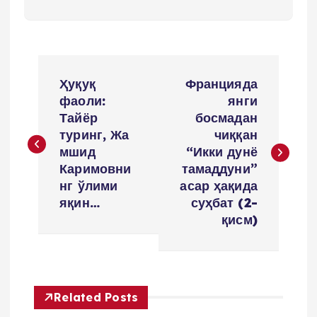
P
Ҳуқуқ
Францияда
o
фаоли:
янги
Тайёр
босмадан
s
туринг, Жа
чиққан
мшид
“Икки дунё
t
Каримовни
тамаддуни”
нг ўлими
асар ҳақида
n
яқин…
суҳбат (2-
қисм)
a
v
Related Posts
i