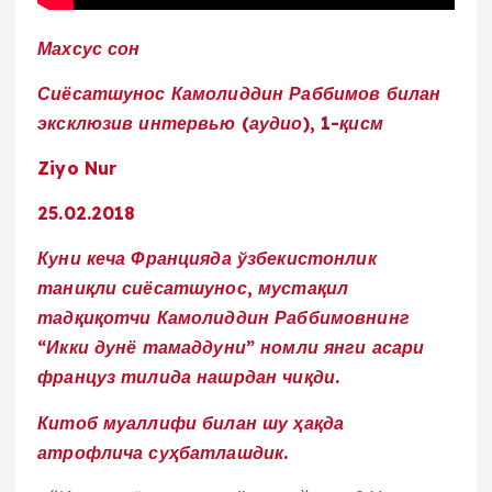
Махсус сон
Сиёсатшунос Камолиддин Раббимов билан
эксклюзив интервью (аудио), 1-қисм
Ziyo Nur
25.02.2018
Куни кеча Францияда ўзбекистонлик
таниқли сиёсатшунос, мустақил
тадқиқотчи Камолиддин Раббимовнинг
“Икки дунё тамаддуни” номли янги асари
француз тилида нашрдан чиқди.
Китоб муаллифи билан шу ҳақда
атрофлича суҳбатлашдик.