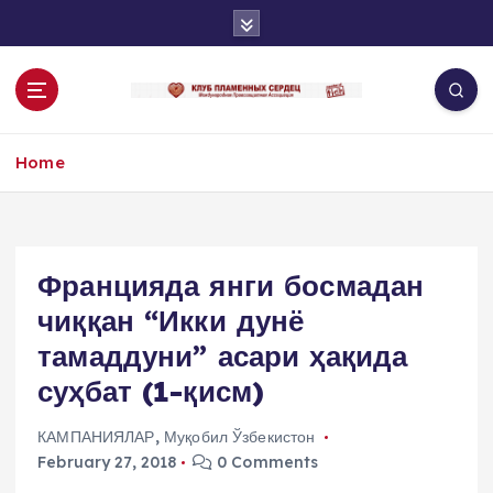
S
k
i
p
t
o
Home
c
o
n
t
e
Францияда янги босмадан
n
чиққан “Икки дунё
t
тамаддуни” асари ҳақида
суҳбат (1-қисм)
КАМПАНИЯЛАР
,
Муқобил Ўзбекистон
February 27, 2018
0 Comments