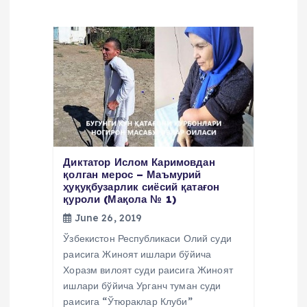
g
a
t
i
o
Диктатор Ислом Каримовдан
қолган мерос – Маъмурий
ҳуқуқбузарлик сиёсий қатағон
n
қуроли (Мақола № 1)
June 26, 2019
Ўзбекистон Республикаси Олий суди
раисига Жиноят ишлари бўйича
Хоразм вилоят суди раисига Жиноят
ишлари бўйича Урганч туман суди
раисига “Ўтюраклар Клуби”