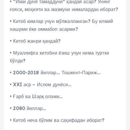
• “Икки дунё тамаддуни” қандай асар? Унинг
ғояси, моҳияти ва мазмуни нималардан иборат?
• Китоб кимлар учун мўлжалланган? Бу илмий
нашрми ёки оммабоп асарми?
• Китоб жанри қандай?
• Муаллифга китобни ёзиш учун нима туртки
бўлди?
• 2000-2018 йиллар… Тошкент-Париж…
• XXI аср – Ислом дунёси…
• Ғарб ва Шарқ олами…
• 2080 йиллар…
• Китоб неча бўлим ва саҳифадан иборат?