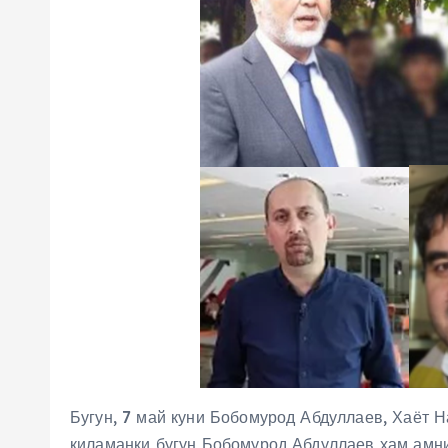
Бугун, 7 май куни Бобомурод Абдуллаев, Хаёт 
қиламанки бугун Бобомурод Абдуллаев ҳам амни