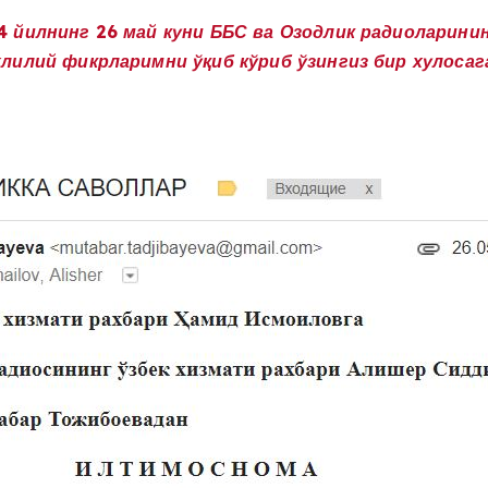
 йилнинг 26 май куни ББС ва Озодлик радиоларинин
илий фикрларимни ўқиб кўриб ўзингиз бир хулосага 