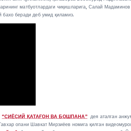
арининг матбуотлардаги чиқишларига, Салай Мадаминов 
й бахо беради деб умид қиламиз.
н
“СИЁСИЙ ҚАТАҒОН ВА БОШПАНА”
дея аталган анжум
 Гавхар опани Шавкат Мирзиёев номига қилган видеомур