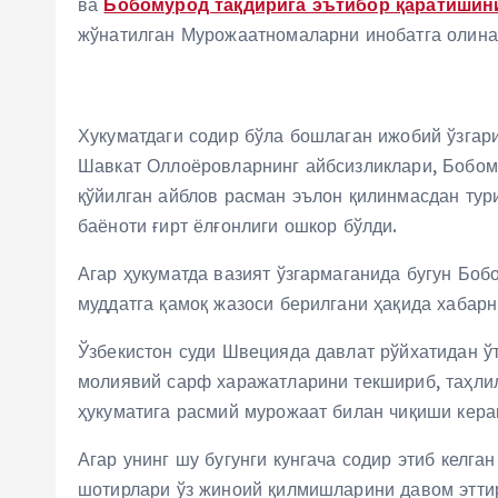
ва
Бобомурод тақдирига эътибор қаратишини
жўнатилган Мурожаатномаларни инобатга олина
Хукуматдаги содир бўла бошлаган ижобий ўзга
Шавкат Оллоёровларнинг айбсизликлари, Бобому
қўйилган айблов расман эълон қилинмасдан ту
баёноти ғирт ёлғонлиги ошкор бўлди.
Агар ҳукуматда вазият ўзгармаганида бугун Бо
муддатга қамоқ жазоси берилгани ҳақида хабарн
Ўзбекистон суди Швецияда давлат рўйхатидан ў
молиявий сарф харажатларини текшириб, таҳли
ҳукуматига расмий мурожаат билан чиқиши кера
Агар унинг шу бугунги кунгача содир этиб кел
шотирлари ўз жиноий қилмишларини давом этти