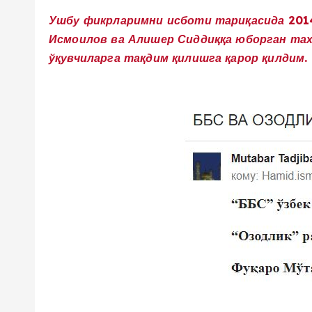
Ушбу фикрларимни исботи тариқасида 2014
Исмоилов ва Алишер Сиддиққа юборган тахл
ўқувчиларга тақдим қилишга қарор қилдим.