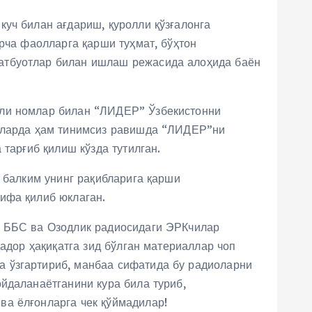
уч билан ағдариш, қуролли қўзғалонга
рча фаолларга қарши туҳмат, бўҳтон
матбуотлар билан ишлаш режасида алоҳида баён
рли номлар билан “ЛИДЕР” Ўзбекистонни
иоларда ҳам тинимсиз равишда “ЛИДЕР”ни
тарғиб қилиш кўзда тутилган.
, балким унинг рақибларига қарши
ифа қилиб юклаган.
и ББС ва Озодлик радиосидаги ЭРКчилар
адор ҳақиқатга зид бўлган материаллар чоп
а ўзгартириб, манбаа сифатида бу радиоларни
йдаланаётганини кура била туриб,
ва ёлғонларга чек қўймадилар!