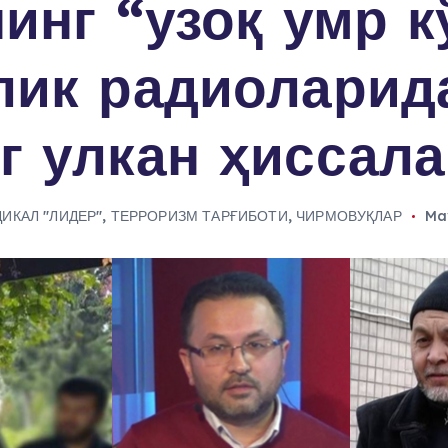
инг “узоқ умр 
лик радиоларид
 улкан ҳиссала
ДИКАЛ "ЛИДЕР"
,
ТЕРРОРИЗМ ТАРҒИБОТИ
,
ЧИРМОВУҚЛАР
May