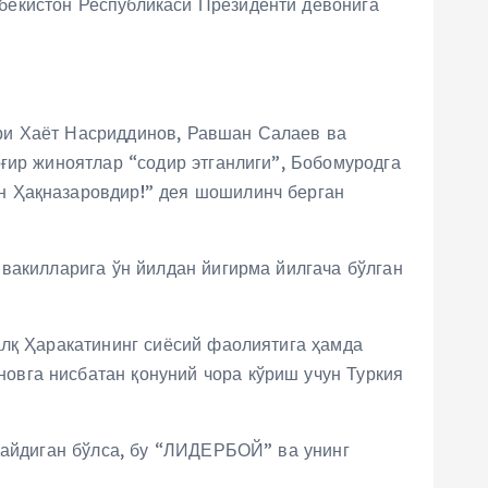
збекистон Республикаси Президенти девонига
ри Хаёт Насриддинов, Равшан Салаев ва
ғир жиноятлар “содир этганлиги”, Бобомуродга
н Ҳақназаровдир!” дея шошилинч берган
вакилларига ўн йилдан йигирма йилгача бўлган
алқ Ҳаракатининг сиёсий фаолиятига ҳамда
овга нисбатан қонуний чора кўриш учун Туркия
лмайдиган бўлса, бу “ЛИДЕРБОЙ” ва унинг