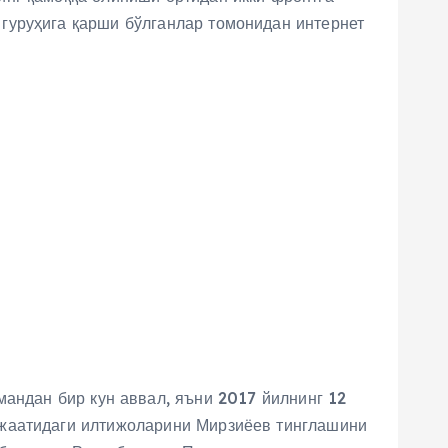
гуруҳига қарши бўлганлар томонидан интернет
андан бир кун аввал, яъни 2017 йилнинг 12
ожаатидаги илтижоларини Мирзиёев тинглашини