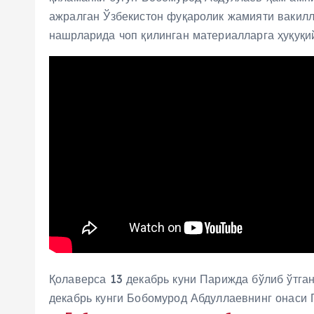
ажралган Ўзбекистон фуқаролик жамияти вакилл
нашрларида чоп қилинган материалларга ҳуқуқи
Қолаверса 13 декабрь куни Парижда бўлиб ўтга
декабрь кунги Бобомурод Абдуллаевнинг онаси