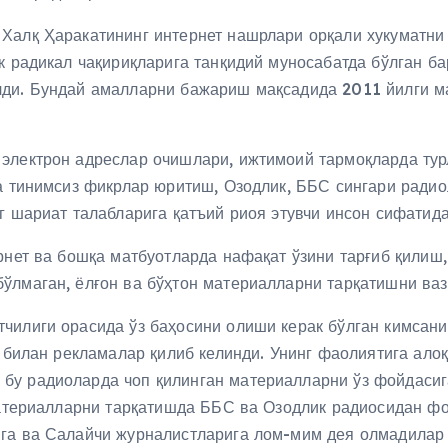
Халқ Ҳаракатининг интернет нашрлари орқали хукуматни к
к радикал чақириқларига танқидий муносабатда бўлган ба
лди. Бундай амалларни бажариш мақсадида 2011 йилги 
 электрон адреслар очишлари, ижтимоий тармоқларда ту
да тинимсиз фикрлар юритиш, Озодлик, ББС сингари рад
г шариат талабларига қатъий риоя этувчи инсон сифатида 
рнет ва бошқа матбуотларда нафақат ўзини тарғиб қилиш
ўлмаган, ёлғон ва бўҳтон материалларни тарқатишни ваз
чилиги орасида ўз баҳосини олиши керак бўлган кимсан
р билан рекламалар қилиб келинди. Унинг фаолиятига алоқ
бу радиоларда чоп қилинган материалларни ўз фойдасиг
 материалларни тарқатишда ББС ва Озодлик радиосидан фо
га ва Салайчи журналистларига лом-мим дея олмадилар 