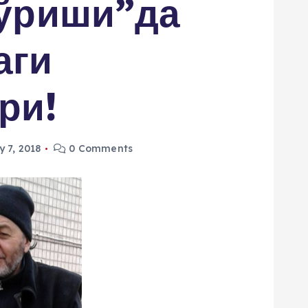
кўриши”да
аги
ри!
 7, 2018
0 Comments