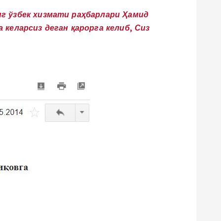
г ўзбек хизмати раҳбарлари Ҳамид
келарсиз деган қарорга келиб, Сиз