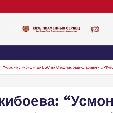
nous
TUG’YON online radio
Биз билан алоқа
г “узоқ умр кўриши”да ББС ва Озодлик радиоларидаги ЭРКчил
жибоева: “Усмо