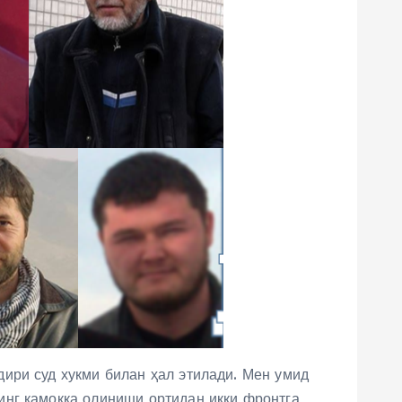
ири суд хукми билан ҳал этилади. Мен умид
инг қамоққа олиниши ортидан икки фронтга