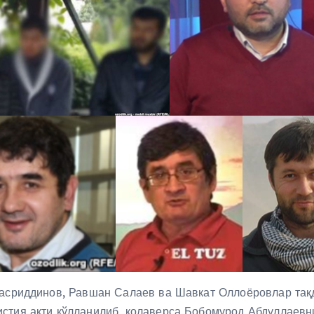
Насриддинов, Равшан Салаев ва Шавкат Оллоёровлар тақд
стия акти қўлланилиб, қолаверса Бобомурод Абдуллаевн