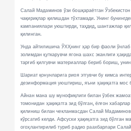
Салай Мадаминов ўзи бошқараётган Ўзбекистон 
чақириқлар қилишдан тўхтамади. Унинг бунингде
кампаниялари уюштирди, таҳдид, шантажлар қи
қилинган.
Унда айтилишича ЎХҲнинг ҳар бир фаоли ўнлаб
золимдан қуткарувчи ягона шахс эканлиги ҳақи
тарғиб қилгувчи материаллар бериб бориш, унин
Шариат қонунларига риоя этгувчи бу кимса инте
дезинформация уюштириш, яъни ҳақиқатга мос б
Айнан мана шу мунофиқлиги билан ўзбек жамоат
томонидан ҳақиқатга зид бўлган, ёлғон хабарла
қилиниш билан чекланмасдан Салай Мадаминов 
кўрсатиб келди. Афсуски ҳақиқатга зид бўлган
огоҳлантирилиб туриб радио раахбарлари Салай