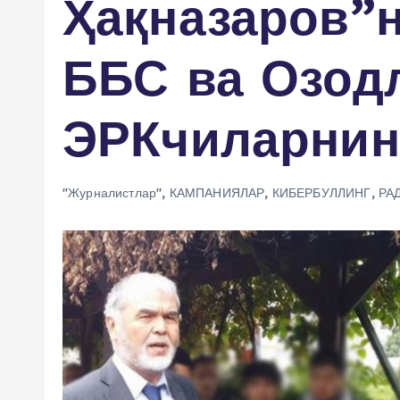
Ҳақназаров”н
ББС ва Озод
ЭРКчиларнинг
"Журналистлар"
,
КАМПАНИЯЛАР
,
КИБЕРБУЛЛИНГ
,
РА