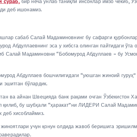
 сўраб,
бир неча ўнлаб таниқли инсонлар имзо чекиб, Ў
ди деб ишонамиз.
ришлар сабаб Салай Мадаминовнинг бу сафарги қурбонла
род Абдуллаевнинг эса у хибсга олинган пайтидаги ўта о
риб Салай Мадаминовни “Бобомурод Абдуллаев – бу Усмо
бомурод Абдуллаев бошчилигидаги “уюшган жиноий гуруҳ” 
и эшитган бўлардик.
тган ва айнан Швецияда банк рақами очган Ўзбекистон Х
л қилиб, бу шубҳали “ҳаракат”ни ЛИДЕРИ Салай Мадамин
к деб хисоблаймиз.
ган жиноятлари учун қонун олдида жавоб беришига эриши
раверадилар.