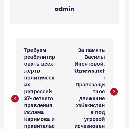
admin
P
Требуем
За память
o
реабилитир
Василы
овать всех
Иноятовой.
s
жертв
Uznews.net
политическ
:
t
их
Правозащи
репрессий
тное
n
27-летнего
движение
правления
Узбекистан
a
Ислама
а под
Каримова и
угрозой
правительс
исчезновен