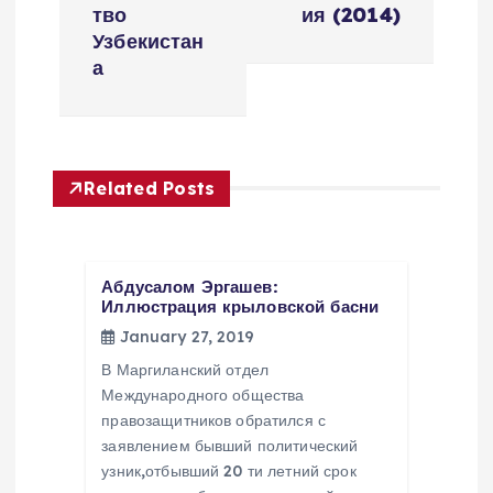
v
тво
ия (2014)
i
Узбекистан
а
g
a
Related Posts
t
i
Абдусалом Эргашев:
Иллюстрация крыловской басни
o
January 27, 2019
n
В Маргиланский отдел
Международного общества
правозащитников обратился с
заявлением бывший политический
узник,отбывший 20 ти летний срок