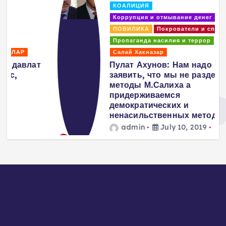
КОАЛИЦИЯ
Коррупция и отмывание денег
ПОВИЛИКА
Покрователи и спонсоры
Пропаганда насилия и террор
Салай Хакназар
т
Пулат Ахунов: Нам надо
заявить, что мы не разделяем
методы М.Салиха а
придерживаемся
демократических и
ненасильственных методов…
admin
July 10, 2019
1478 views
3