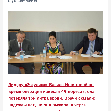
0 Comments
Лидеру «Эзгулика» Василе Иноятовой во
время операции нанесли 49 порезов, она
потеряла три литра крови. Врачи сказали:
надежды нет, но она выжила, а через