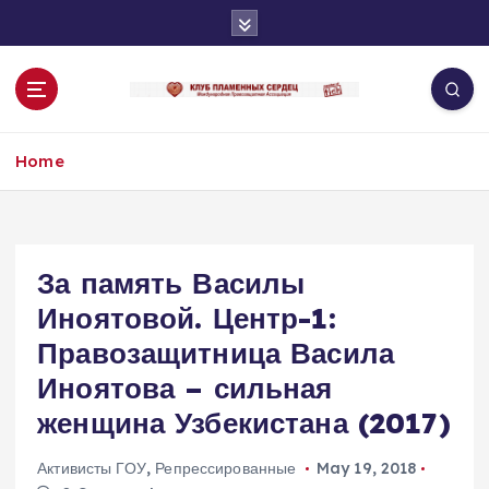
S
k
i
p
t
o
Home
c
o
n
t
e
За память Василы
n
Иноятовой. Центр-1:
t
Правозащитница Васила
Иноятова – сильная
женщина Узбекистана (2017)
Активисты ГОУ
,
Репрессированные
May 19, 2018