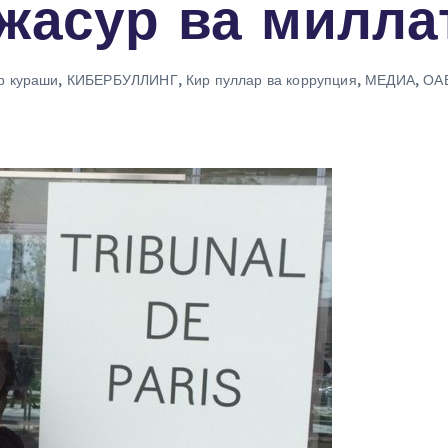
жасур ва милла
р кураши
,
КИБЕРБУЛЛИНГ
,
Кир пуллар ва коррупция
,
МЕДИА
,
ОАВ