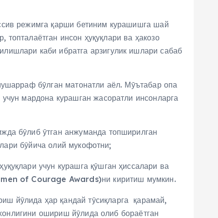
ессив режимга қарши бетиним курашишга шай
р, топталаётган инсон ҳуқуқлари ва ҳакозо
илишлари каби ибратга арзигулик ишлари сабаб
мушарраф бӯлган матонатли аёл. Мӯътабар опа
и учун мардона курашган жасоратли инсонларга
ижда бӯлиб ӯтган анжуманда топширилган
қлари бӯйича олий мукофотни;
уқуқлари учун курашга қӯшган ҳиссалари ва
Women of Courage Awards)ни киритиш мумкин.
иш йӯлида ҳар қандай тӯсиқларга қарамай,
одхонлигини ошириш йӯлида олиб бораётган