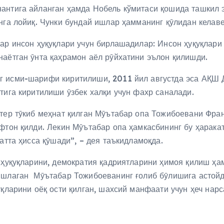
антига айланган ҳамда Нобель кўмитаси қошида ташкил э
нга лойиқ. Чунки бундай ишлар ҳамманинг қӯлидан келаве
лар инсон ҳуқуқлари учун бирлашадилар: Инсон ҳуқуқлари
наётган ӯнта қаҳрамон аёл рӯйхатини эълон қилишди.
г исми-шарифи киритилиши, 2011 йил августда эса АҚШ 
тига киритилиши ӯзбек халқи учун фахр саналади.
 тер тӯкиб меҳнат қилган Мӯътабар опа Тожибоевани Фра
фтон қилди. Лекин Мӯътабар опа ҳамкасбининг бу ҳарака
атта ҳисса қӯшади”, – дея таъкидламоқда.
 ҳуқуқларини, демократия қадриятларини ҳимоя қилиш ҳа
 ишлаган Мӯътабар Тожибоеванинг ғолиб бӯлишига астой
уқларини оёқ ости қилган, шахсий манфаати учун ҳеч нар