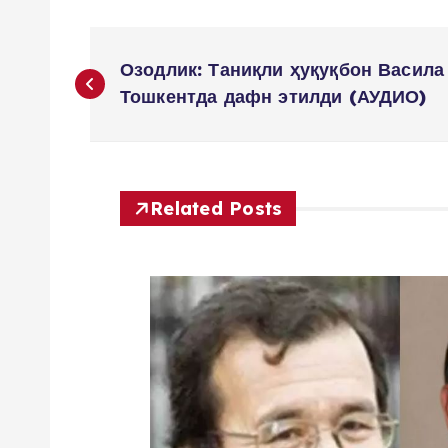
P
Озодлик: Таниқли ҳуқуқбон Васила
o
Тошкентда дафн этилди (АУДИО)
s
t
Related Posts
n
a
v
i