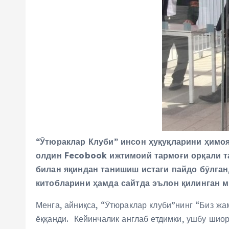
“Ӯтюраклар Клуби” инсон ҳуқуқларини ҳимо
олдин Fecobook ижтимоий тармоғи орқали т
билан яқиндан танишиш истаги пайдо бӯлган
китобларини ҳамда сайтда эълон қилинган м
Менга, айниқса, “Ӯтюраклар клуби”нинг “Биз жа
ёққанди. Кейинчалик англаб етдимки, ушбу шиор