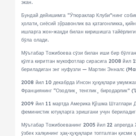
экан.
Бундай дейишимга “Ӯтюраклар Клуби”нинг соби
ҳолати, сиёсий зўравонлик ва қатағонликка, қий
ишларга жон-жаҳди билан киришишга тайёрлиги
бӯла олади.
Мӯътабар Тожибоева сӯзи билан иши бир бӯлган
қӯлга киритган мукофотлар сирасига 2008 йил 
бериладиган энг нуфузли — Мартин Энналс (Ma
2008 йил 10 декабрда Инсон ҳуқуқлари умумжа
Франциянинг “Озодлик¸ тенглик¸ биродарлик” (‘L
2009 йил 11 мартда Америка Қўшма Штатлари Да
феминистик ютуқларга эришгани учун берилади
Мӯътабар Тожибоеванинг 2005 йил 22 апрелда 
ӯзбек халқининг ҳақ-ҳуқуқлари топталган қисми