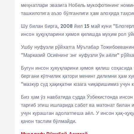
меҳнатлари эвазига Нобель мукофотининг номин
ташкилотига аъзо бӯлганлиги ҳам алоҳида таҳси
Шу билан бирга, 2008 йил 15 май куни “Блогер
инсон ҳуқуқларини ҳимоя қилишда муҳим рол ӯй
Ушбу нуфузли рўйхатга Мӯътабар Тожибоеванин
“Марказий Осиёнинг энг нуфузли ўн аёли” рўйха
Бугун инсон ҳукуқларини ҳимоя қилиш соҳасида
бергани кӯпчилик қатори менинг дилимни ҳам ху
“мазкур суд ҳақиқатни юзага чиқаришимиз учун к
Биз ҳам ӯз навбатида судда Ӯзбекистонда инсон
тарғиб этиш ишларида сабот ва матонат билан
учун курашган адолатпеша аёл. У инсон ҳақ-ҳуқ
қачон таслим бӯлмайди.