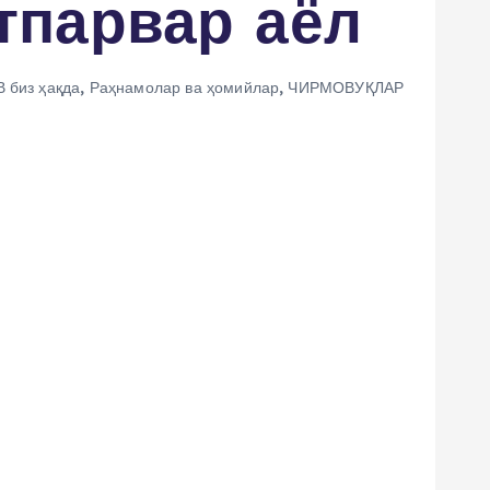
тпарвар аёл
 биз ҳақда
,
Раҳнамолар ва ҳомийлар
,
ЧИРМОВУҚЛАР