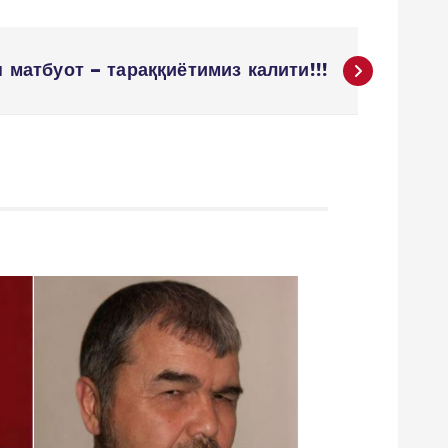
 матбуот – тараққиётимиз калити!!!