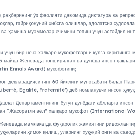
қ раҳбарининг ӯз фаолияти давомида диктатура ва репр
ноқлар, ғайриқонуний ҳибсга олишлар, адолатсиз судловла
 ва ҳамиша муаммолар ечимини топиш учун астойдил инт
и учун бир неча халқаро мукофотларни қӯлга киритишга 
15 майда Женевада топширилган ва дунёда инсон ҳақлар
rtin Ennals Award) мукофотини;
ҳон декларациясининг 60 йиллиги муносабати билан Пар
iberté, Egalité, Fraternité’) деб номланувчи инсон ҳуқу
влат Департаментининг бутун дунёдаги аёлларга инсон ҳ
ган “Жасоратли аёл” халқаро мукофот (International 
Женевада мамлакатда фуқаролик жамиятини ривожлантир
 ҳуқуқларини ҳимоя қилиш, уларнинг ҳуқуқий онги ва сав