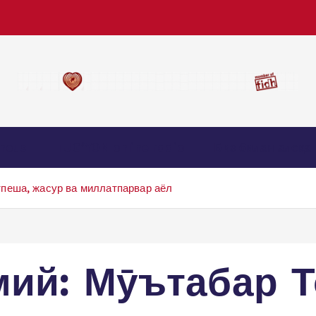
nous
TUG’YON online radio
Биз билан алоқа
пеша, жасур ва миллатпарвар аёл
мий: Мӯътабар 