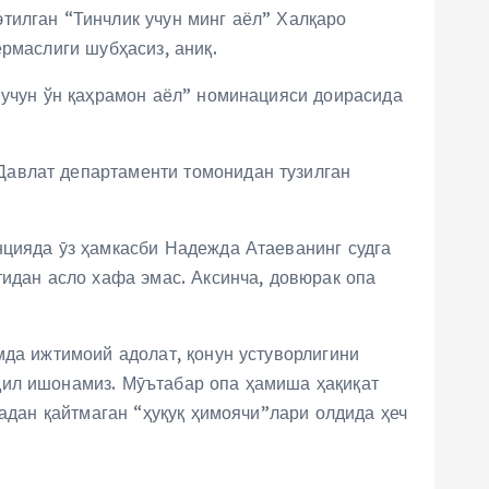
тилган “Тинчлик учун минг аёл” Халқаро
рмаслиги шубҳасиз, аниқ.
 учун ўн қаҳрамон аёл” номинацияси доирасида
Давлат департаменти томонидан тузилган
нцияда ӯз ҳамкасби Надежда Атаеванинг судга
тидан асло хафа эмас. Аксинча, довюрак опа
мда ижтимоий адолат, қонун устуворлигини
дил ишонамиз. Мӯътабар опа ҳамиша ҳақиқат
садан қайтмаган “ҳуқуқ ҳимоячи”лари олдида ҳеч