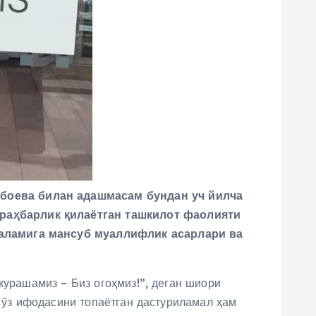
ибоева билан адашмасам бундан уч йилча
раҳбарлик қилаётган ташкилот фаолияти
қаламига мансуб муаллифлик асарлари ва
курашамиз – Биз огоҳмиз!”, деган шиори
а ӯз ифодасини топаётган дастуриламал ҳам