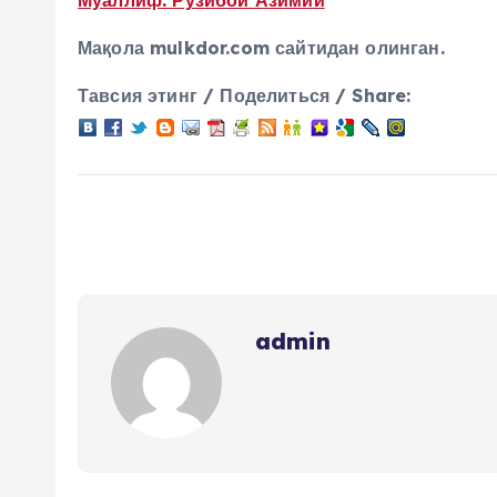
Муаллиф: Рӯзибой Азимий
Мақола mulkdor.com сайтидан олинган.
Тавсия этинг / Поделиться / Share:
admin