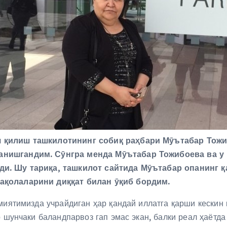
я қилиш ташкилотининг собиқ раҳбари Мӯътабар Тож
анишгандим. Сӯнгра менда Мӯътабар Тожибоева ва у 
ди. Шу тариқа, ташкилот сайтида Мӯътабар опанинг 
ақолаларини диққат билан ӯқиб бордим.
миятимизда учрайдиган ҳар қандай иллатга қарши кескин 
 шунчаки баландпарвоз гап эмас экан, балки реал ҳаётд