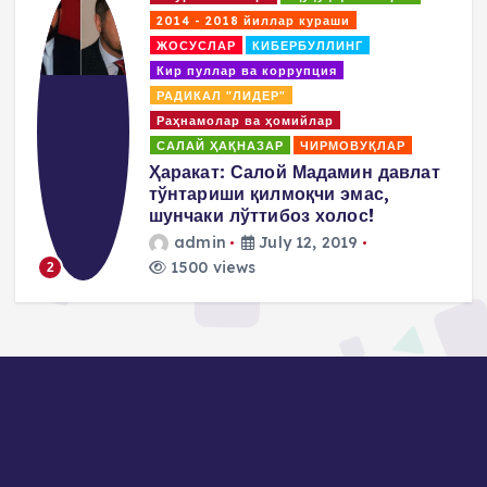
2014 - 2018. Борьбы
Кибербуллинг
КОАЛИЦИЯ
Коррупция и отмывание денег
ПОВИЛИКА
Покрователи и спонсоры
Пропаганда насилия и террор
Салай Хакназар
т
Пулат Ахунов: Нам надо
заявить, что мы не разделяем
методы М.Салиха а
придерживаемся
демократических и
ненасильственных методов…
admin
July 10, 2019
1466 views
3