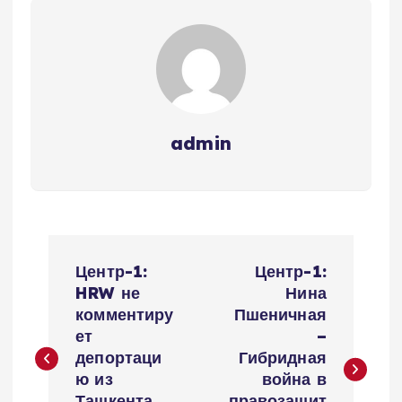
admin
P
Центр-1:
Центр-1:
o
HRW не
Нина
комментиру
Пшеничная
s
ет
–
депортаци
Гибридная
t
ю из
война в
Ташкента
правозащит