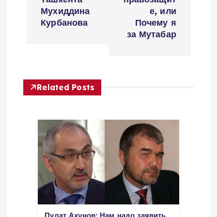
n
Мухиддина
е, или
Курбанова
Почему я
a
за Мутабар
v
i
Related Posts
g
a
t
i
o
Пулат Ахунов: Нам надо заявить,