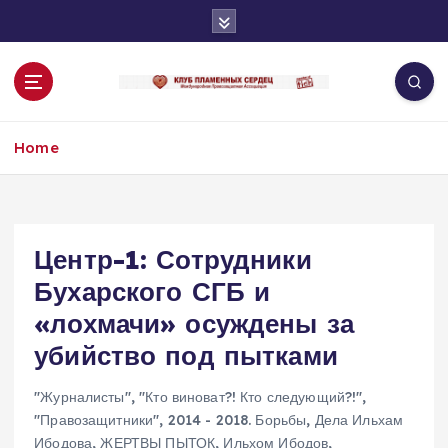
S
k
i
p
t
o
Home
c
o
n
t
e
Центр-1: Сотрудники
n
Бухарского СГБ и
t
«лохмачи» осуждены за
убийство под пытками
"Журналисты"
,
"Кто виноват?! Кто следующий?!"
,
"Правозащитники"
,
2014 - 2018. Борьбы
,
Дела Ильхам
Ибодова
,
ЖЕРТВЫ ПЫТОК
,
Ильхом Ибодов
,