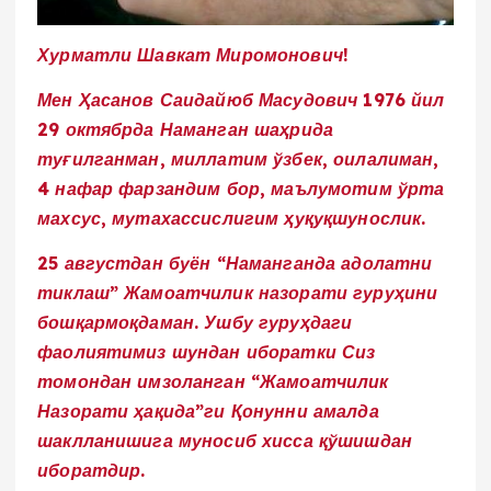
Хурматли Шавкат Миромонович!
Мен Ҳасанов Саидайюб Масудович 1976 йил
29 октябрда Наманган шаҳрида
туғилганман, миллатим ўзбек, оилалиман,
4 нафар фарзандим бор, маълумотим ўрта
махсус, мутахассислигим ҳуқуқшунослик.
25 августдан буён “Наманганда адолатни
тиклаш” Жамоатчилик назорати гуруҳини
бошқармоқдаман. Ушбу гуруҳдаги
фаолиятимиз шундан иборатки Сиз
томондан имзоланган “Жамоатчилик
Назорати ҳақида”ги Қонунни амалда
шаклланишига муносиб хисса қўшишдан
иборатдир.