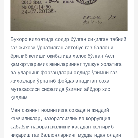
Бухоро вилоятида содир бўлган сиқилган табиий
газ жихози ўрнатилган автобус газ баллони
ёрилиб кетиши оқибатида халок бўлган Аёл
ҳамюртларимиз яқинларининг тушкун холатига
ва уларнинг фарзандлари олдида ўзимни газ
жихозлари ўрнатиб фойдаланадиган соха
мутахассиси сифатида ўзимни айбдор хис
қилдим.
Мен сизнинг номингизга сохадаги жиддий
камчиликлар, назоратсизлик ва коррупция
сабабли назоратсизликни қасддан келтириб
чиқариш газ баллонларнинг муддатидан олдин