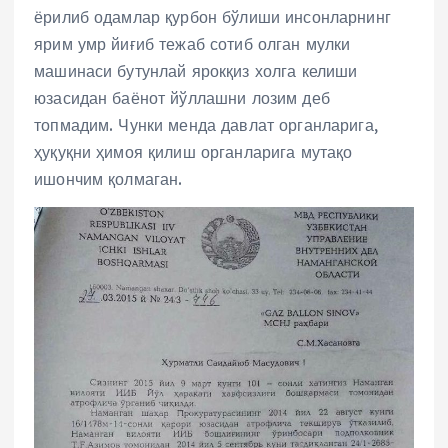
ёрилиб одамлар қурбон бўлиши инсонларнинг
ярим умр йиғиб тежаб сотиб олган мулки
машинаси бутунлай ярокқиз холга келиши
юзасидан баёнот йўллашни лозим деб
топмадим. Чунки менда давлат органларига,
ҳуқуқни ҳимоя қилиш органларига мутақо
ишончим қолмаган.