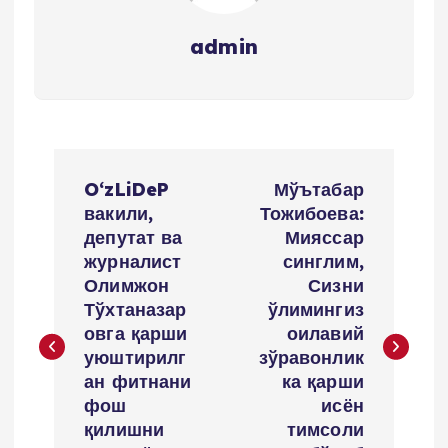
admin
P
O‘zLiDeP
Мўътабар
o
вакили,
Тожибоева:
депутат ва
Мияссар
s
журналист
синглим,
Олимжон
Сизни
t
Тўхтаназар
ўлимингиз
овга қарши
оилавий
n
уюштирилг
зўравонлик
ан фитнани
ка қарши
a
фош
исён
қилишни
тимсоли