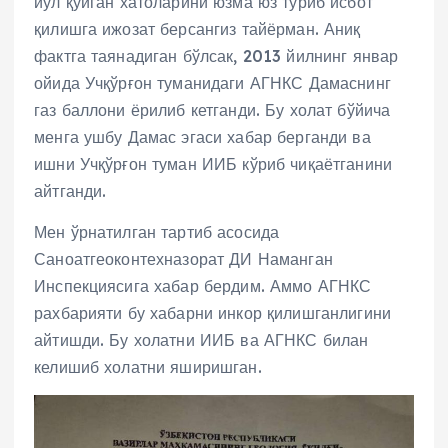
йўл қўйган хатоларини юзма юз туриб исбот
қилишга ижозат берсангиз тайёрман. Аниқ
фактга таянадиган бўлсак, 2013 йилнинг январ
ойида Учқўрғон туманидаги АГНКС Дамаснинг
газ баллони ёрилиб кетганди. Бу холат бўйича
менга ушбу Дамас эгаси хабар берганди ва
ишни Учқўрғон туман ИИБ кўриб чиқаётганини
айтганди.
Мен ўрнатилган тартиб асосида
Саноатгеоконтехназорат ДИ Наманган
Инспекциясига хабар бердим. Аммо АГНКС
рахбарияти бу хабарни инкор қилишганлигини
айтишди. Бу холатни ИИБ ва АГНКС билан
келишиб холатни яширишган.