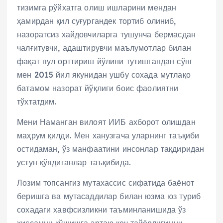
тизимга рўйхатга олиш ишларини мендан
ҳамирдан қил суғургандек тортиб олиниб,
назоратсиз хайдовчиларга тушунча бермасдан
чалғитувчи, адаштирувчи маълумотлар билан
фақат пул орттириш йўлини тутишгандан сўнг
мен 2015 йил якунидан ушбу сохада мутлақо
батамом назорат йўқлиги боис фаолиятни
тўхтатдим.
Мени Наманган вилоят ИИБ ахборот олишдан
маҳрум қилди. Мен ханузгача уларнинг таъқиби
остидаман, ўз манфаатини инсонлар тақдиридан
устун қўядиганлар таъқибида.
Лозим топсангиз мутахассис сифатида баёнот
беришга ва мутасаддилар билан юзма юз туриб
сохадаги хавфсизликни таъминланишида ўз