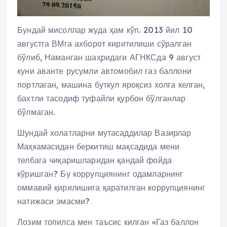
Бундай мисоллар жуда ҳам кўп. 2013 йил 10
августга ВМга ахборот киритилиши сўралган
бўлиб, Наманган шаҳридаги АГНКСда 9 август
куни аванте русумли автомобил газ баллони
портлаган, машина буткул яроқсиз холга келган,
бахтли тасодиф туфайли қурбон бўлганлар
бўлмаган.
Шундай холатларни мутасаддилар Вазирлар
Маҳкамасидан беркитиш мақсадида мени
телбага чиқаришларидан қандай фойда
кўришган? Бу коррупциянинг одамларнинг
оммавий қирилишига қаратилган коррупциянинг
натижаси эмасми?
Лозим топилса мен таъсис килган «Газ баллон