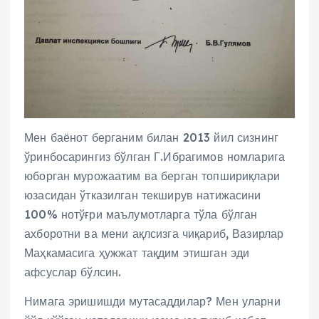
Мен баёнот берганим билан 2013 йил сизнинг
ўринбосарингиз бўлган Г.Ибрагимов номларига
юборган мурожаатим ва берган топшириқлари
юзасидан ўтказилган текширув натижасини
100% нотўғри маълумотларга тўла бўлган
ахборотни ва мени ақлсизга чиқариб, Вазирлар
Маҳкамасига ҳужжат тақдим этишган эди
афсуслар бўлсин.
Нимага эришишди мутасаддилар? Мен уларни