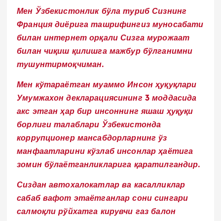
Мен Ўзбекистонлик бўла туриб Сизнинг
Франция диёрига ташрифингиз муносабати
билан интернет орқали Сизга мурожаат
билан чиқиш қилишга мажбур бўлганимни
тушунтирмоқчиман.
Мен кўтараётган муаммо Инсон ҳуқуқлари
Умумжахон декларациясининг 3 моддасида
акс этган ҳар бир инсоннинг яшаш ҳуқуқи
борлиги талаблари Ўзбекистонда
коррупционер мансабдорларнинг ўз
манфаатларини кўзлаб инсонлар ҳаётига
зомин бўлаётганликларига қаратилгандир.
Сиздан автохалокатлар ва касалликлар
сабаб вафот этаётганлар сони сингари
салмоқли рўйхатга кирувчи газ балон