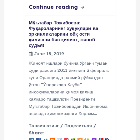
Continue reading
Мўътабар Тожибоева:
Фуқароларнинг ҳуқуқлари ва
эркинликларини оёқ ости
қилишни бас қилинг, жаноб
судья!
June 18, 2019
Жиноят ишлари бўйича Урганч туман
суди раисига 2011 йилнинг 3 февраль
куни Францияда расмий рўйхатдан
ўтган “Ўтюраклар Клуби”
инсоҳуқуқларини ҳимоя қилиш
халқаро ташкилоти Президенти
Мўътабар Тожибоевадан Ишончнома
асосида ҳимоямиздаги Хоразм…
Тавсия этинг / Поделиться /
Share: