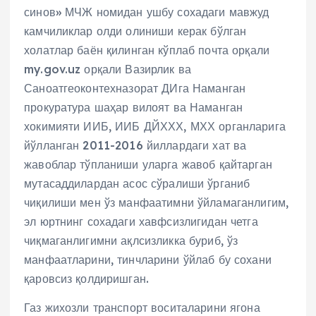
синов» МЧЖ номидан ушбу сохадаги мавжуд
камчиликлар олди олиниши керак бўлган
холатлар баён қилинган кўплаб почта орқали
my.gov.uz орқали Вазирлик ва
Саноатгеоконтехназорат ДИга Наманган
прокуратура шаҳар вилоят ва Наманган
хокимияти ИИБ, ИИБ ДЙХХХ, МХХ органларига
йўлланган 2011-2016 йиллардаги хат ва
жавоблар тўпланиши уларга жавоб қайтарган
мутасаддилардан асос сўралиши ўрганиб
чиқилиши мен ўз манфаатимни ўйламаганлигим,
эл юртнинг сохадаги хавфсизлигидан четга
чиқмаганлигимни ақлсизликка буриб, ўз
манфаатларини, тинчларини ўйлаб бу сохани
қаровсиз қолдиришган.
Газ жихозли транспорт воситаларини ягона