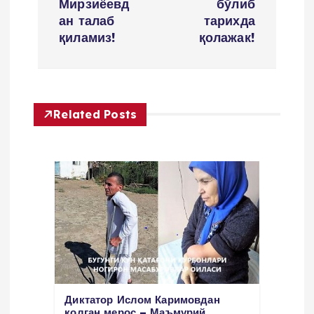
v
Мирзиёевд
бўлиб
ан талаб
тарихда
i
қиламиз!
қолажак!
g
a
Related Posts
t
i
o
n
Диктатор Ислом Каримовдан
қолган мерос – Маъмурий