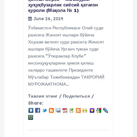
ҳуқуқбузарлик сиёсий қатағон
қуроли (Мақола № 1)
June 26, 2019
Ўзбекистон Республикаси Олий суди
раисига Жиноят ишлари бўйича
Хоразм вилоят суди раисига Жиноят
ишлари бўйича Урганч туман суди
раисига “Ўтюраклар Клуби”
инсонҳуқуқларини ҳимоя қилиш
халқаро ташкилоти Президенти
Мўътабар Тожибоевадан ТАКРОРИЙ
МУРОЖААТНОМА…
Тавсия этинг / Поделиться /
Share: