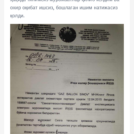
охир оқибат ишсиз, бошлаган ишим натижасиз
қолди.