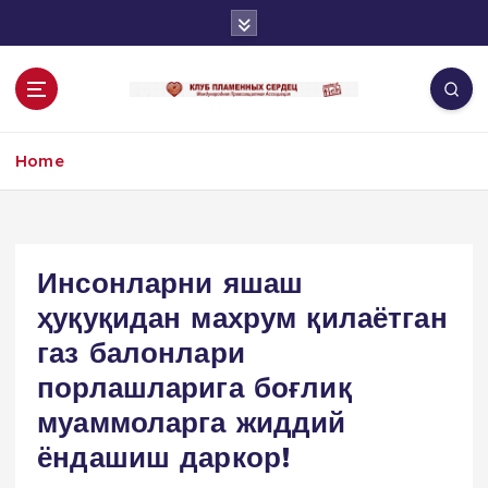
S
k
i
p
t
o
Home
c
o
n
t
e
Инсонларни яшаш
n
ҳуқуқидан махрум қилаётган
t
газ балонлари
порлашларига боғлиқ
муаммоларга жиддий
ёндашиш даркор!