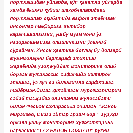
портлашидан уйларда, кўп қаватли уйларда
ҳамда ёқилғи қуйиш шахобчаларидаги
портлашлар оқибатида вафот этаётган
инсонлар тақдирига эътибор
қаратишингизни, ушбу муаммони ўз
назоратингизга олишингизни ўтиниб
сўрайман. Инсон ҳаётига боғлиқ бу долзарб
муаммоларни бартараф этилиши
жараёнида узоқ муддат мониторинг олиб
борган мутахассис сифатида иштирок
этишга, ўз куч ва билимимни сарфлашга
тайёрман.
Сизга қилаётган мурожаатларим
сабаб таъқибга олинганим муносабати
билан Фесбок сахифасида очилган “Жаноб
Мирзиёев, Сизга айтар арзим бор!” гуруҳи
орқали ушбу мониторинг хужжатларини
барчасини “ГАЗ БАЛОН СОЗЛАШ” рукни