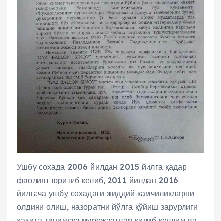
Ушбу сохада 2006 йилдан 2015 йилга қадар
фаолият юритиб келиб, 2011 йилдан 2016
йилгача ушбу сохадаги жиддий камчиликларни
олдини олиш, назоратни йўлга қўйиш зарурлиги
ҳақида тинимсиз мурожаатлар қилиб келдим ва