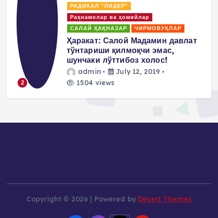
ПОВИЛИКА
Покрователи и спонсоры
Пропаганда насилия и террор
Салай Хакназар
т
Пулат Ахунов: Нам надо
заявить, что мы не разделяем
методы М.Салиха а
придерживаемся
демократических и
ненасильственных методов…
admin
July 10, 2019
1470 views
3