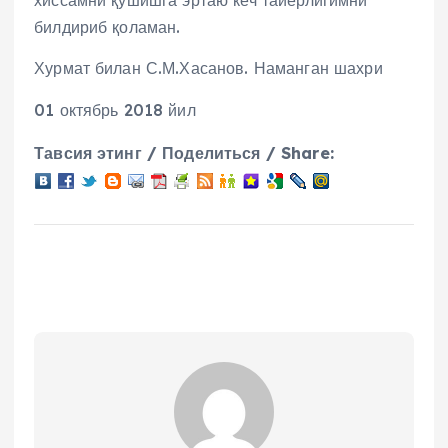
хиссамни қўшишга эртаю кеч тайёрлигимни
билдириб қоламан.
Хурмат билан С.М.Хасанов. Наманган шахри
01 октябрь 2018 йил
Тавсия этинг / Поделиться / Share: