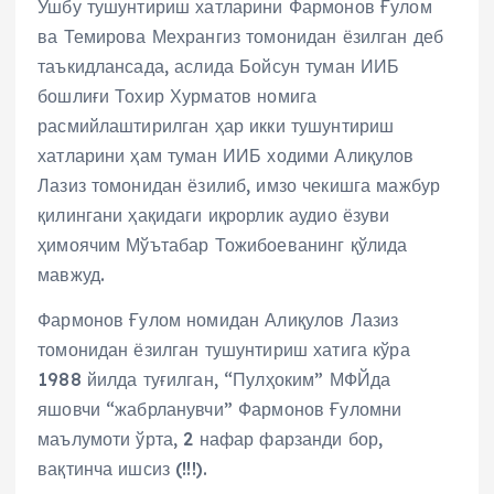
Ушбу тушунтириш хатларини Фармонов Ғулом
ва Темирова Мехрангиз томонидан ёзилган деб
таъкидлансада, аслида Бойсун туман ИИБ
бошлиғи Тохир Хурматов номига
расмийлаштирилган ҳар икки тушунтириш
хатларини ҳам туман ИИБ ходими Алиқулов
Лазиз томонидан ёзилиб, имзо чекишга мажбур
қилингани ҳақидаги иқрорлик аудио ёзуви
ҳимоячим Мўътабар Тожибоеванинг қўлида
мавжуд.
Фармонов Ғулом номидан Алиқулов Лазиз
томонидан ёзилган тушунтириш хатига кўра
1988 йилда туғилган, “Пулҳоким” МФЙда
яшовчи “жабрланувчи” Фармонов Ғуломни
маълумоти ўрта, 2 нафар фарзанди бор,
вақтинча ишсиз (!!!).