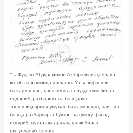
“… Фуқаро Абдураҳимов Акбарали маҳаллада
котиб лавозимида ишлаган. Ўз вазифасини
бажармасдан, лавозимига совуққонлик билан
ёндашиб, рахбарият ва бошқарув
топшириқларини умуман бажармасдан, раис ва
бошқа рахбарларга бўхтон ва фисқу фасод
ёғдириб, мунтазам аризакашлик билан
шуғулланиб келган.