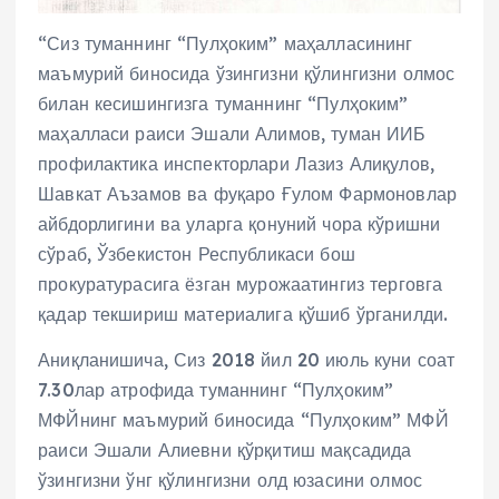
“Сиз туманнинг “Пулҳоким” маҳалласининг
маъмурий биносида ўзингизни қўлингизни олмос
билан кесишингизга туманнинг “Пулҳоким”
маҳалласи раиси Эшали Алимов, туман ИИБ
профилактика инспекторлари Лазиз Алиқулов,
Шавкат Аъзамов ва фуқаро Ғулом Фармоновлар
айбдорлигини ва уларга қонуний чора кўришни
сўраб, Ўзбекистон Республикаси бош
прокуратурасига ёзган мурожаатингиз терговга
қадар текшириш материалига қўшиб ўрганилди.
Аниқланишича, Сиз 2018 йил 20 июль куни соат
7.30лар атрофида туманнинг “Пулҳоким”
МФЙнинг маъмурий биносида “Пулҳоким” МФЙ
раиси Эшали Алиевни қўрқитиш мақсадида
ўзингизни ўнг қўлингизни олд юзасини олмос