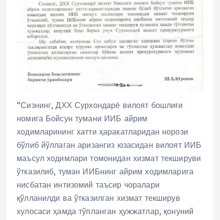
“Сизнинг, ДХХ Сурхондарё вилоят бошлиғи
номига Бойсун тумани ИИБ айрим
ходимларининг хатти ҳаракатларидан норози
бўлиб йўллаган аризангиз юзасидан вилоят ИИБ
маъсул ходимлари томонидан хизмат текшируви
ўтказилиб, туман ИИБнинг айрим ходимларига
нисбатан интизомий таъсир чоралари
қўлланилди ва ўтказилган хизмат текширув
хулосаси ҳамда тўпланган ҳужжатлар, қонуний