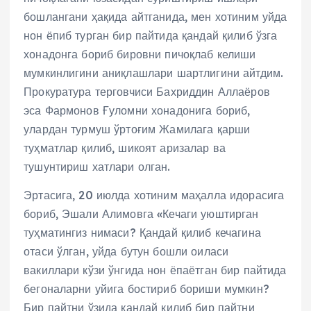
бошлангани ҳақида айтганида, мен хотиним уйда
нон ёпиб турган бир пайтида қандай қилиб ўзга
хонадонга бориб бировни пичоқлаб келиши
мумкинлигини аниқлашлари шартлигини айтдим.
Прокуратура терговчиси Бахриддин Аллаёров
эса Фармонов Ғуломни хонадонига бориб,
улардан турмуш ўртоғим Жамилага қарши
туҳматлар қилиб, шикоят аризалар ва
тушунтириш хатлари олган.
Эртасига, 20 июлда хотиним маҳалла идорасига
бориб, Эшали Алимовга «Кечаги уюштирган
туҳматингиз нимаси? Қандай қилиб кечагина
отаси ўлган, уйда бутун бошли оиласи
вакиллари кўзи ўнгида нон ёпаётган бир пайтида
бегоналарни уйига бостириб бориши мумкин?
Бир пайтни ўзида қандай қилиб бир пайтни