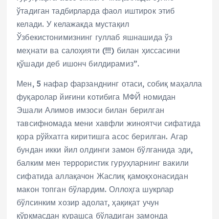
ўтадиган тадбирларда фаол иштирок этиб
келади. У келажакда мустақил
Ўзбекистонимизнинг гуллаб яшнашида ўз
меҳнати ва салоҳияти (!!!) билан ҳиссасини
қўшади деб ишонч билдирамиз”.
Мен, 5 нафар фарзанднинг отаси, собиқ маҳалла
фуқаролар йиғини котибига МФЙ номидан
Эшали Алимов имзоси билан берилган
тавсифномада мени хавфли жиноятчи сифатида
қора рўйхатга киритишга асос берилган. Агар
бундан икки йил олдинги замон бўлганида эди,
балким мен террористик гуруҳларнинг вакили
сифатида аллақачон Жаслиқ қамоқхонасидан
макон топган бўлардим. Оллоҳга шукрлар
бўлсинким хозир адолат, ҳақиқат учун
қўрқмасдан курашса бўладиган замонда