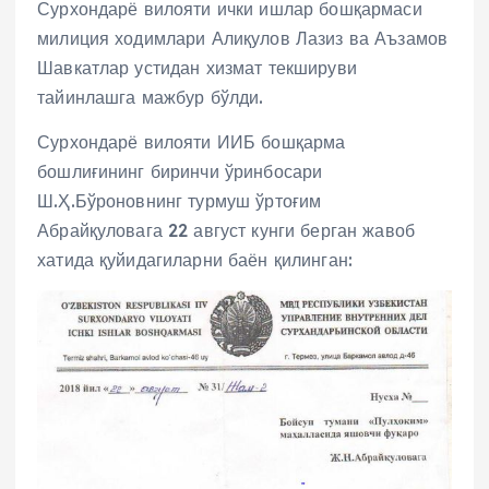
Сурхондарё вилояти ички ишлар бошқармаси
милиция ходимлари Алиқулов Лазиз ва Аъзамов
Шавкатлар устидан хизмат текшируви
тайинлашга мажбур бўлди.
Сурхондарё вилояти ИИБ бошқарма
бошлиғининг биринчи ўринбосари
Ш.Ҳ.Бўроновнинг турмуш ўртоғим
Абрайқуловага 22 август кунги берган жавоб
хатида қуйидагиларни баён қилинган: