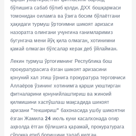
бўлишига сабаб бўлиб қолди. ДХХ бошқармаси
томонидан оиламга ва ўзига босим бўлаётгани
ҳақидаги турмуш ўртоғимни шикоят аризаси
назоратга олингани учунгина ғанимларимиз
бугунгача мени йўқ қила олмаган, хотинимни
қамай олмаган бўлсалар керак деб ўйлайман.
Лекин турмуш ўртоғимнинг Республика бош
прокуратурасига ёзган шикоят аризасини
қонуний хал этиш ўрнига прокуратура терговчиси
Аллаёров ўзининг хотинимга қарши уюштирган
фитналарини қонунийлаштириш ва жиноий
қилмишини хаспўшлаш мақсадида шикоят
аризани “текшириш” бахонасида ушбу шикоятни
ёзган Жамила 24 июль куни касалхонада оғир
аҳволда ётган бўлишига қарамай, прокуратурага
сўроққа етиб боришини талаб қилган.