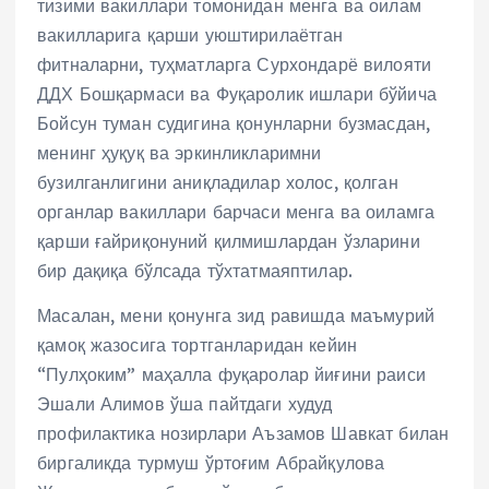
тизими вакиллари томонидан менга ва оилам
вакилларига қарши уюштирилаётган
фитналарни, туҳматларга Сурхондарё вилояти
ДДХ Бошқармаси ва Фуқаролик ишлари бўйича
Бойсун туман судигина қонунларни бузмасдан,
менинг ҳуқуқ ва эркинликларимни
бузилганлигини аниқладилар холос, қолган
органлар вакиллари барчаси менга ва оиламга
қарши ғайриқонуний қилмишлардан ўзларини
бир дақиқа бўлсада тўхтатмаяптилар.
Масалан, мени қонунга зид равишда маъмурий
қамоқ жазосига тортганларидан кейин
“Пулҳоким” маҳалла фуқаролар йиғини раиси
Эшали Алимов ўша пайтдаги худуд
профилактика нозирлари Аъзамов Шавкат билан
биргаликда турмуш ўртоғим Абрайқулова