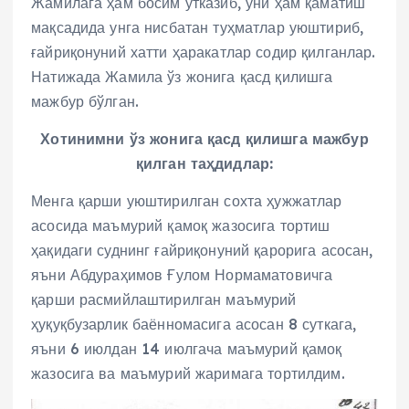
Жамилага ҳам босим ўтказиб, уни ҳам қаматиш
мақсадида унга нисбатан туҳматлар уюштириб,
ғайриқонуний хатти ҳаракатлар содир қилганлар.
Натижада Жамила ўз жонига қасд қилишга
мажбур бўлган.
Хотинимни ўз жонига қасд қилишга мажбур
қилган таҳдидлар:
Менга қарши уюштирилган сохта ҳужжатлар
асосида маъмурий қамоқ жазосига тортиш
ҳақидаги суднинг ғайриқонуний қарорига асосан,
яъни Абдураҳимов Ғулом Нормаматовичга
қарши расмийлаштирилган маъмурий
ҳуқуқбузарлик баённомасига асосан 8 суткага,
яъни 6 июлдан 14 июлгача маъмурий қамоқ
жазосига ва маъмурий жаримага тортилдим.