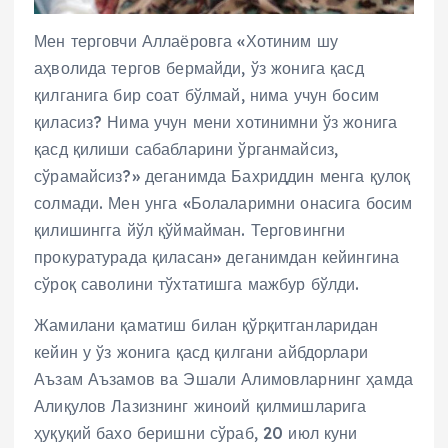
Мен терговчи Аллаёровга «Хотиним шу
аҳволида тергов бермайди, ўз жонига қасд
қилганига бир соат бўлмай, нима учун босим
қиласиз? Нима учун мени хотинимни ўз жонига
қасд қилиши сабабларини ўрганмайсиз,
сўрамайсиз?» деганимда Бахриддин менга қулоқ
солмади. Мен унга «Болаларимни онасига босим
қилишингга йўл қўймайман. Терговингни
прокуратурада қиласан» деганимдан кейингина
сўроқ саволини тўхтатишга мажбур бўлди.
Жамилани қаматиш билан қўрқитганларидан
кейин у ўз жонига қасд қилгани айбдорлари
Аъзам Аъзамов ва Эшали Алимовларнинг ҳамда
Алиқулов Лазизнинг жиноий қилмишларига
ҳуқуқий бахо беришни сўраб, 20 июл куни