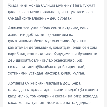
ўзида икки жойда бўлиши мумкин? Нега туҳмат
қиласизлар мени оиламга, қачон тугатасизлар
бундай фитналарни?» деб сўраган.
Алимов эса унга «Кеча сенга айтдикку, сени
жиноятчи деб талқин қилишимиз ва
қаматишимиз бизга муаммо эмас. Эрингни
қаматаман деганмидим, қаматдим, энди сен ҳам
кириб чиқасан ичкарига. Ҳуқуқимизни бузишяпти
деб шикоятбозлик қилар экансизлар, биз
сизларни тинч қўймаймиз» деб хиринглаб,
хотинимни устидан масхара қилиб кулган.
Хотиним бу жирканчликларга дош бера
олмасдан маҳалла идорасини ичидаёқ ўз жонига
қасд қилиб, томирларини кесган ва оғир аҳволда
касалхонага тушган. Босимлар ва таҳдидлар