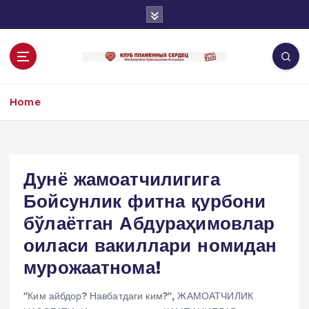
S
k
i
p
t
o
Home
c
o
n
t
e
Дунё жамоатчилигига
n
Бойсунлик фитна қурбони
t
бўлаётган Абдураҳимовлар
оиласи вакиллари номидан
мурожаатнома!
"Ким айбдор? Навбатдаги ким?"
,
ЖАМОАТЧИЛИК