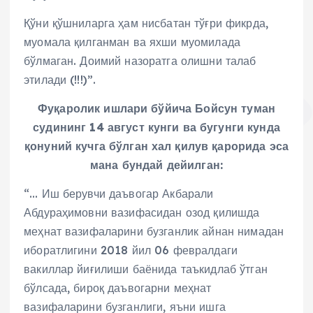
Қўни қўшниларга ҳам нисбатан тўғри фикрда,
муомала қилганман ва яхши муомилада
бўлмаган. Доимий назоратга олишни талаб
этилади (!!!)”.
Фуқаролик ишлари бўйича Бойсун туман
судининг 14 август кунги ва бугунги кунда
қонуний кучга бўлган хал қилув қарорида эса
мана бундай дейилган:
“… Иш берувчи даъвогар Акбарали
Абдураҳимовни вазифасидан озод қилишда
меҳнат вазифаларини бузганлик айнан нимадан
иборатлигини 2018 йил 06 февралдаги
вакиллар йиғилиши баёнида таъкидлаб ўтган
бўлсада, бироқ даъвогарни меҳнат
вазифаларини бузганлиги, яъни ишга