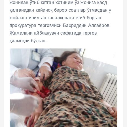
жонидан ўтиб кетган хотиним ўз жонига қасд
қилганидан кейиноқ бирор соатлар ўтмасдан у
жойлаштирилган касалхонага етиб борган
прокуратура терговчиси Бахриддин Аллаёров
Жамилани айбланувчи сифатида тергов
қилмоқчи бўлган.