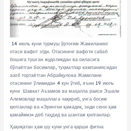
14 июль куни турмуш ўртоғим Жамиланинг
отаси вафот этди. Отасининг вафоти сабаб
бошига тушган жудоликдан ва оиласига
бўлаётган босимлар, туҳматлар кампаниясидан
азоб тортаётган Абрайқулова Жамилани
отасининг ўлимидан 4 кун ўтиб, яъни 19 июль
куни Шавкат Аъзамов ва маҳалла раиси Эшали
Алимовлар маҳаллага чақириб, унга босим
қилганлар ва «Эрингни қамадик, энди сени ҳам
қамаймиз» деб таҳдид ва шантаж қилганлар.
Ҳақиқатан ҳам шу куни унга қарши фитна