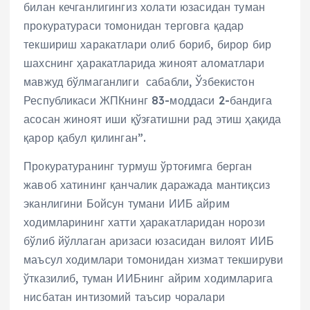
билан кечганлигингиз холати юзасидан туман
прокуратураси томонидан терговга қадар
текшириш харакатлари олиб бориб, бирор бир
шахснинг ҳаракатларида жиноят аломатлари
мавжуд бўлмаганлиги сабабли, Ўзбекистон
Республикаси ЖПКнинг 83-моддаси 2-бандига
асосан жиноят иши қўзғатишни рад этиш ҳақида
қарор қабул қилинган”.
Прокуратуранинг турмуш ўртоғимга берган
жавоб хатининг қанчалик даражада мантиқсиз
эканлигини Бойсун тумани ИИБ айрим
ходимларининг хатти ҳаракатларидан норози
бўлиб йўллаган аризаси юзасидан вилоят ИИБ
маъсул ходимлари томонидан хизмат текшируви
ўтказилиб, туман ИИБнинг айрим ходимларига
нисбатан интизомий таъсир чоралари