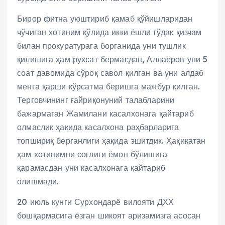
Бирор фитна уюштириб қамаб қўйишларидан
чўчиган хотиним қўлида икки ёшли гўдак қизчам
билан прокуратурага борганида уни тушлик
қилишига ҳам рухсат бермасдан, Аллаёров уни 5
соат давомида сўроқ савол қилган ва уни алдаб
менга қарши кўрсатма беришга мажбур қилган.
Терговчининг ғайриқонуний талабларини
бажармаган Жамилани касалхонага қайтариб
олмаслик ҳақида касалхона раҳбарларига
топшириқ берганлиги ҳақида эшитдик. Ҳақиқатан
ҳам хотинимни соғлиги ёмон бўлишига
қарамасдан уни касалхонага қайтариб
олишмади.
20 июль кунги Сурхондарё вилояти ДХХ
бошқармасига ёзган шикоят аризамизга асосан