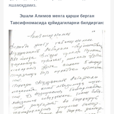
яшамоқдамиз.
Эшали Алимов менга қарши берган
Тавсифномасида қуйидагиларни билдирган: