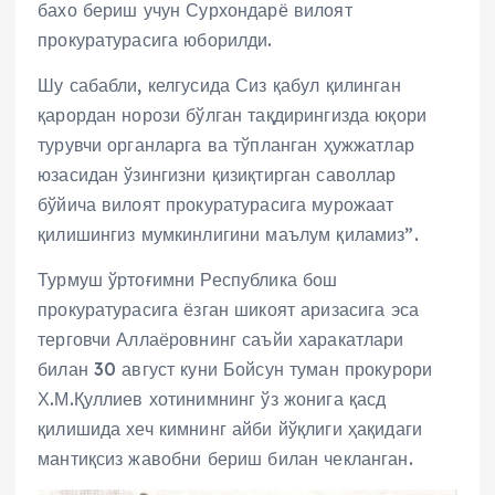
бахо бериш учун Сурхондарё вилоят
прокуратурасига юборилди.
Шу сабабли, келгусида Сиз қабул қилинган
қарордан норози бўлган тақдирингизда юқори
турувчи органларга ва тўпланган ҳужжатлар
юзасидан ўзингизни қизиқтирган саволлар
бўйича вилоят прокуратурасига мурожаат
қилишингиз мумкинлигини маълум қиламиз”.
Турмуш ўртоғимни Республика бош
прокуратурасига ёзган шикоят аризасига эса
терговчи Аллаёровнинг саъйи харакатлари
билан 30 август куни Бойсун туман прокурори
Х.М.Қуллиев хотинимнинг ўз жонига қасд
қилишида хеч кимнинг айби йўқлиги ҳақидаги
мантиқсиз жавобни бериш билан чекланган.