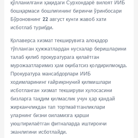
қўлланилгани ҳақидаги Сурхондарё вилоят ИИБ
бошқармаси бошлиғининг биринчи ўринбосари
Бўроновнинг 22 август кунги жавоб хати
исботлаб турибди.
Қолаверса хизмат текширувига алоқадор
тўпланган ҳужжатлардан нусхалар беришларини
талаб қилиб прокуратурага қилаётган
мурожаатларимиз ҳам оқибатсиз қолдирилмоқда.
Прокуратура мансабдорлари ИИБ
ходимларининг ғайриқонуний қилмишлари
исботланган хизмат текшируви хулосасини
бизларга тақдим қилмаслик учун ҳар қандай
жирканчликдан тап тортмаётганликлари
уларнинг бизни оиламизга қарши
уюштирилаётган фитналарда иштирокчи
эканлигини исботлайди.