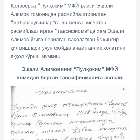
Қолаверса “Пулҳоким” МФЙ раиси Эшали
Алимов томонидан расмийлаштирилган
“жабрланувчилар”га ва менга нисбатан
расмийлаштирган “тавсифнома”да ҳам Эшали
Алимов ўзига берилган ваколатдан ўз қинғир
қилмишлари учун фойдаланаётганлик холатини
яққол кўриш мумкин.
Эшали Алимовнинг “Пулҳоким” МФЙ
номидан берган тавсифномасига асосан: