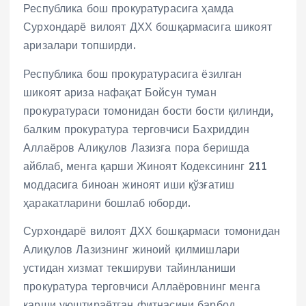
Республика бош прокуратурасига ҳамда
Сурхондарё вилоят ДХХ бошқармасига шикоят
аризалари топширди.
Республика бош прокуратурасига ёзилган
шикоят ариза нафақат Бойсун туман
прокуратураси томонидан бости бости қилинди,
балким прокуратура терговчиси Бахриддин
Аллаёров Алиқулов Лазизга пора беришда
айблаб, менга қарши Жиноят Кодексининг 211
моддасига биноан жиноят иши қўзғатиш
ҳаракатларини бошлаб юборди.
Сурхондарё вилоят ДХХ бошқармаси томонидан
Алиқулов Лазизнинг жиноий қилмишлари
устидан хизмат текшируви тайинланиши
прокуратура терговчиси Аллаёровнинг менга
қарши уюштираётган фитнасини барбод