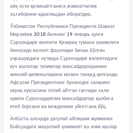
оёқ ости қилинаётганига жамоатчилик
эътиборини қаратишдан иборатдир.
Ўзбекистон Республикаси Президенти Шавкат
Мирзиёев 2018 йилнинг 19 январь кунги
Сурхондарё вилояти Қизириқ тумани ҳокимлиги
биносида вилоят фаоллари билан бўлган
учрашувдаги нутқида Сурхондарё вилоятидаги
куч ишлатар тизимлар мансабдорларининг
жиноий қилмишларини кескин танқид қилганди.
Афсуски Президентнинг бунингдек халқнинг
оғриқ нуқтасини топиб айтган гаплари хали
ҳамон Сурхондарёлик мансабдорлар қалбига
етиб боргани ва виждонини уйғотгани йўқ.
Албатта алоҳида урғулаб айтишим мумкинки
Бойсундаги маҳаллий ҳокимият ва ички ишлар