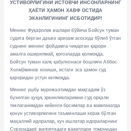
УСТИВОРЛИГИНИ ИСТОВЧИ ИНСОНЛАРНИНГ
ҲАЁТИ ҲАМОН ХАВФ ОСТИДА
ЭКАНЛИГИНИНГ ИСБОТИДИР!
Менинг Фуқаролик ишлари бўйича Бойсун туман
судига берган даъво аризам асосида бўлиб ўтган
суднинг менинг фойдамга чиқарган қарори
амалга оширилмай, қоғозларда қолмоқда.
Бойсун туман халқ қабулхонаси бошлиғи Аббос
Холмўминов хохиши, истаги эса ҳамон суд
қароридан устун келмоқда.
Менинг ушбу мурожаатимдан мақсадим ўз
бузилган ҳуқуқ эркинликларимни суд орқали
тиклаганимдан кейинги босимлар ва мамлакатда
қонун устиворлигини таъминлаши керак бўлган
маҳаллий идоралар, куч ишлатар идораларнинг
Сурхондарё вилоятидаги вакиллари томонидан