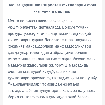
Менга қарши уюштирилган фитналарни фош
қилгувчи далиллар:
Менга ва оилам вакилларига қарши
уюштирилаётган фитналарда Бойсун тумани
прокуратураси, ички ишлар тизими, иқтисодий
жиноятларга қарши Департапент ва маҳаллий
ҳокимият мансабдорлари манфаатдорликлари
ҳамда улар томонидан жабрланувчи ролини
ижро этишга танланган кимсаларга бахони мени
маъмурий жавобгарликка тортиш мақсадида
очилган маъмурий ҳуқуқбузарлик иши
ҳужжатлари орасида судга тақдим қилинган ушбу
“жабрланувчилар” томонидан ёзилгани
таъкидланаётган тушунтириш хатлари ва уларга
берилган тавсифнома ҳам яққол очиб берган.