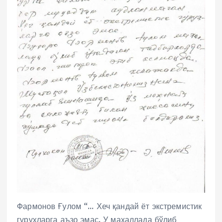
Фармонов Ғулом “… Хеч қандай ёт экстремистик
гуруҳларга аъзо эмас. У маҳаллада бўлиб