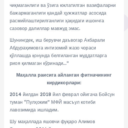
чиқмаганлиги ва ўзига юклатилган вазифаларни
бажармаганлиги қандай ҳужжатлар асосида
расмийлаштирилганлиги ҳақидаги ишончга
сазовор далиллар мавжуд эмас.
Шунингдек, иш берувчи даъвогар Акбарали
Абдураҳимовга интизомий жазо чораси
қўллашда қонунда белгиланган муддатларга
риоя қилмаган кўринади…”
Маҳалла раисига айланган фитначининг
кирдикорлари:
2014 йилдан 2018 йил феврал ойигача Бойсун
туман “Пулҳоким” МФЙ масъул котиби
лавозимида ишладим.
Шу маҳаллада яшовчи фуқаро Алимов