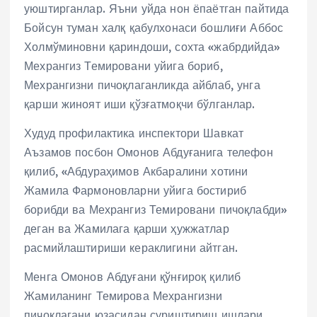
уюштирганлар. Яъни уйда нон ёпаётган пайтида
Бойсун туман халқ қабулхонаси бошлиғи Аббос
Холмўминовни қариндоши, сохта «жабрдийда»
Мехрангиз Темировани уйига бориб,
Мехрангизни пичоқлаганликда айблаб, унга
қарши жиноят иши қўзғатмоқчи бўлганлар.
Худуд профилактика инспектори Шавкат
Аъзамов посбон Омонов Абдуғанига телефон
қилиб, «Абдураҳимов Акбаралини хотини
Жамила Фармоновларни уйига бостириб
борибди ва Мехрангиз Темировани пичоқлабди»
деган ва Жамилага қарши ҳужжатлар
расмийлаштириши кераклигини айтган.
Менга Омонов Абдуғани қўнғироқ қилиб
Жамиланинг Темирова Мехрангизни
пичоқлагани юзасидан суриштириш ишлари