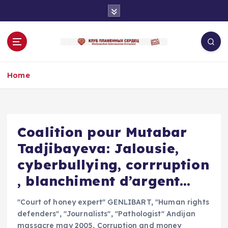
S
k
i
p
t
o
Home
c
o
n
t
e
Coalition pour Mutabar
n
Tadjibayeva: Jalousie,
t
cyberbullying, corrruption
, blanchiment d’argent…
"Court of honey expert" GENLIBART
,
"Human rights
defenders"
,
"Journalists"
,
"Pathologist" Andijan
massacre may 2005
,
Corruption and money