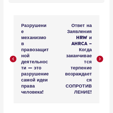
Н
Разрушени
Ответ на
а
е
Заявления
механизмо
HRW и
в
в
AHRCA –
правозащит
Когда
и
ной
заканчивае
деятельнос
тся
г
ти — это
терпение
разрушение
возраждает
а
самой идеи
ся
права
СОПРОТИВ
ц
человека!
ЛЕНИЕ!
и