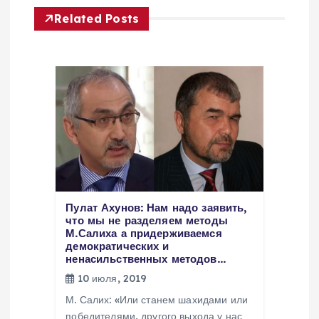
я
Related Posts
п
о
з
а
п
Пулат Ахунов: Нам надо заявить,
и
что мы не разделяем методы
М.Салиха а придерживаемся
демократических и
с
ненасильственных методов…
10 июля, 2019
я
М. Салих: «Или станем шахидами или
победителями, другого выхода у нас