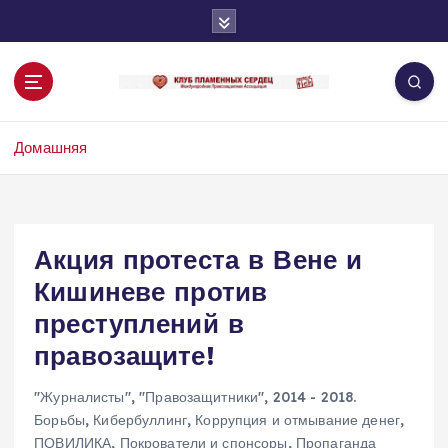
П
е
р
е
й
т
Домашняя
и
к
с
о
д
Акция протеста в Вене и
е
Кишиневе против
р
ж
преступлений в
и
правозащите!
м
о
"Журналисты"
,
"Правозащитники"
,
2014 - 2018.
м
Борьбы
,
Кибербуллинг
,
Коррупция и отмывание денег
,
у
ПОВИЛИКА
,
Покрователи и спонсоры
,
Пропаганда