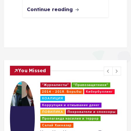
Continue reading
You Missed
"Журналисты"
"Правозащитники"
2014 - 2018. Борьбы
2017 - 2018 годах
Кибербуллинг
КОАЛИЦИЯ
Коррупция и отмывание денег
ПОВИЛИКА
Покрователи и спонсоры
Ответ на Заявления HRW и