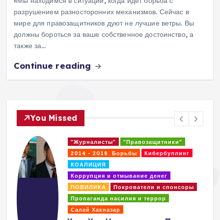
«Мы находимся в ситуации, когда идет борьба с
разрушением разносторонних механизмов. Сейчас в
мире для правозащитников дуют не лучшие ветры. Вы
должны бороться за ваше собственное достоинство, а
также за…
Continue reading
You Missed
"Журналисты"
"Правозащитники"
2014 - 2018. Борьбы
Кибербуллинг
КОАЛИЦИЯ
Коррупция и отмывание денег
ПОВИЛИКА
Покрователи и спонсоры
Пропаганда насилия и террор
Салай Хакназар