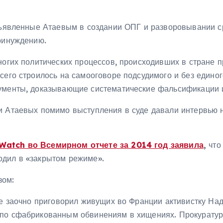
дъявленные Атаевым в создании ОПГ и разворовывании ср
принуждению.
ногих политических процессов, происходивших в стране 
сего строилось на самооговоре подсудимого и без едино
ументы, доказывающие систематические фальсификации и
и Атаевых помимо выступления в суде давали интервью 
Watch во Всемирном отчете за 2014 год заявила
,
что
одил в «закрытом режиме».
зом:
те заочно приговорил живущих во Франции активистку Наде
 по сфабрикованным обвинениям в хищениях. Прокуратур