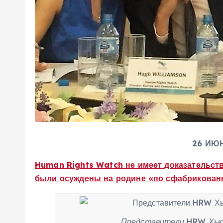
26 ИЮ
Human Rights Watch не имеет доказательств
были осуждены на родине «по сфабрикован
Представители HRW Хью 