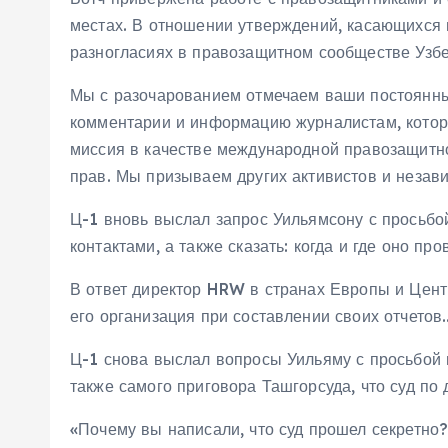
местах. В отношении утверждений, касающихся п
разногласиях в правозащитном сообществе Узбек
Мы с разочарованием отмечаем ваши постоянные
комментарии и информацию журналистам, котор
миссия в качестве международной правозащитно
прав. Мы призываем других активистов и незав
Ц-1 вновь выслал запрос Уильямсону с просьбо
контактами, а также сказать: когда и где оно п
В ответ директор HRW в странах Европы и Цен
его организация при составлении своих отчет
Ц-1 снова выслал вопросы Уильяму с просьбой 
также самого приговора Ташгорсуда, что суд по
«Почему вы написали, что суд прошел секретно