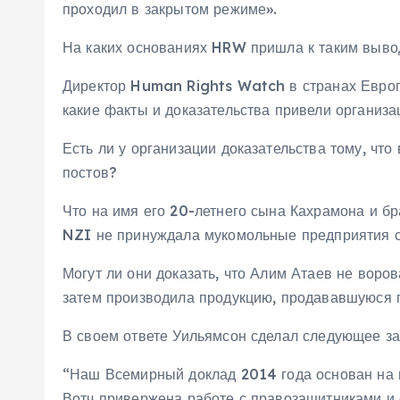
проходил в закрытом режиме».
На каких основаниях HRW пришла к таким выв
Директор Human Rights Watch в странах Европы
какие факты и доказательства привели организ
Есть ли у организации доказательства тому, чт
постов?
Что на имя его 20-летнего сына Кахрамона и б
NZI не принуждала мукомольные предприятия с
Могут ли они доказать, что Алим Атаев не воро
затем производила продукцию, продававшуюся п
В своем ответе Уильямсон сделал следующее за
“Наш Всемирный доклад 2014 года основан на 
Вотч привержена работе с правозащитниками и 