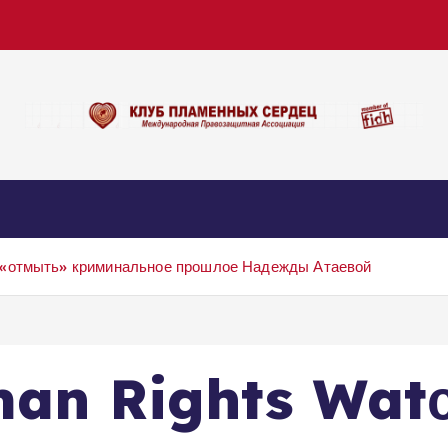
 «отмыть» криминальное прошлое Надежды Атаевой
man Rights Wat