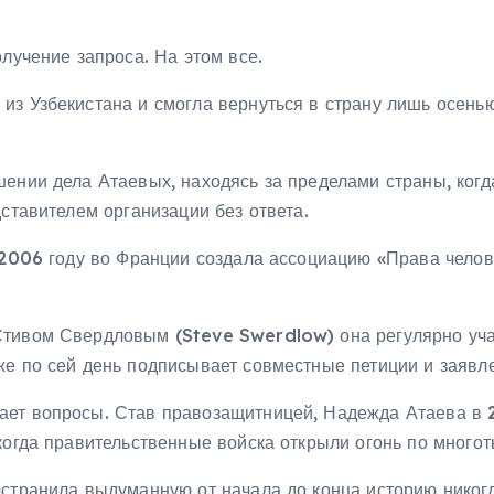
лучение запроса. На этом все.
из Узбекистана и смогла вернуться в страну лишь осень
шении дела Атаевых, находясь за пределами страны, когд
дставителем организации без ответа.
в 2006 году во Франции создала ассоциацию «Права челов
тивом Свердловым (Steve Swerdlow) она регулярно учас
же по сей день подписывает совместные петиции и заявл
ает вопросы. Став правозащитницей, Надежда Атаева в 
когда правительственные войска открыли огонь по много
остранила выдуманную от начала до конца историю никог