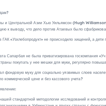
одам?
 и Центральной Азии Хью Уильямсон (Hugh Williamson) н
ацию к выводу, что дело против Атаевых было сфабриков
о в ГАК «Узхлебопродукт» не происходило хищений, а дет
рата Сапарбая не была приватизирована госкомпания «Уч
траны покупать у нее мешки для муки, регулярно повыш
вал фондовую муку для социально уязвимых слоев населе
о коммерческой цене и без кассового учета?
явление:
нашей стандартной методологии исследований и контрол
организациями в Узбекистане и других странах с фокусо