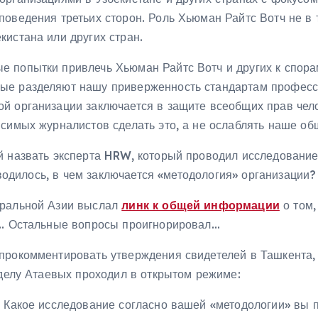
оведения третьих сторон. Роль Хьюман Райтс Вотч не в 
истана или других стран.
 попытки привлечь Хьюман Райтс Вотч и других к спорам
ые разделяют нашу приверженность стандартам професс
й организации заключается в защите всеобщих прав чел
исимых журналистов сделать это, а не ослаблять наше об
й назвать эксперта HRW, который проводил исследование
роводилось, в чем заключается «методология» организации?
тральной Азии выслал
линк к общей информации
о том
ов… Остальные вопросы проигнорировал…
прокомментировать утверждения свидетелей в Ташкента,
 делу Атаевых проходил в открытом режиме:
? Какое исследование согласно вашей «методологии» вы п