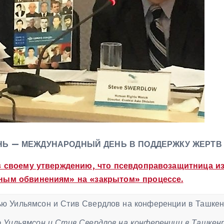
НЬ — МЕЖДУНАРОДНЫЙ ДЕНЬ В ПОДДЕРЖКУ ЖЕРТВ
 своему утверждению, что псевдоправозащитница из 
ным обвинениям» на «закрытом» процессе.
Уильямсон и Стив Свердлов на конференции в Ташкенте