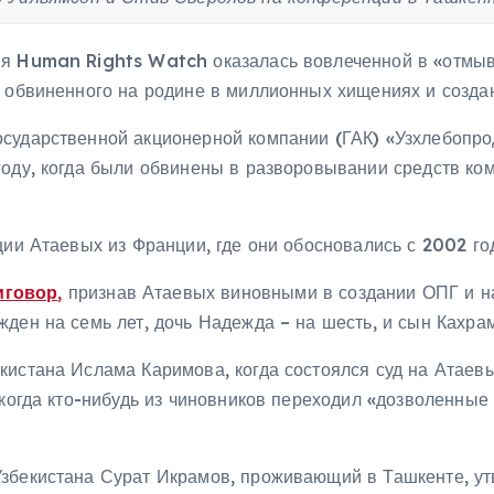
ия Human Rights Watch оказалась вовлеченной в «отмы
, обвиненного на родине в миллионных хищениях и созда
сударственной акционерной компании (ГАК) «Узхлебопрод
году, когда были обвинены в разворовывании средств ко
ии Атаевых из Франции, где они обосновались с 2002 года
иговор
,
признав Атаевых виновными в создании ОПГ и на
ден на семь лет, дочь Надежда – на шесть, и сын Кахра
кистана Ислама Каримова, когда состоялся суд на Атаев
 когда кто-нибудь из чиновников переходил «дозволенные
збекистана Сурат Икрамов, проживающий в Ташкенте, ут