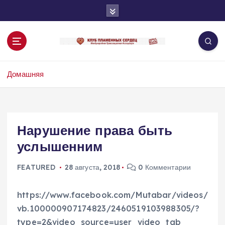
П
е
р
е
й
т
Домашняя
и
к
с
о
д
Нарушение права быть
е
услышенним
р
ж
и
FEATURED
28 августа, 2018
0 Комментарии
м
о
https://www.facebook.com/Mutabar/videos/
м
vb.100000907174823/2460519103988305/?
у
type=2&video_source=user_video_tab