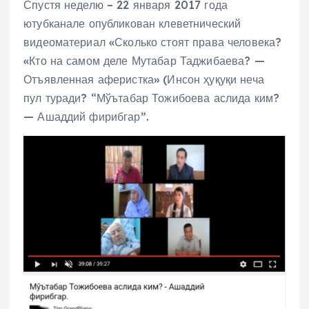
Спустя неделю – 22 января 2017 года
ютубканале опубликован клеветнический
видеоматериал «Сколько стоят права человека?
«Кто на самом деле Мутабар Таджибаева? —
Отъявленная аферистка» (Инсон ҳуқуқи неча
пул туради? “Мўътабар Тожибоева аслида ким?
— Ашаддий фирибгар”.