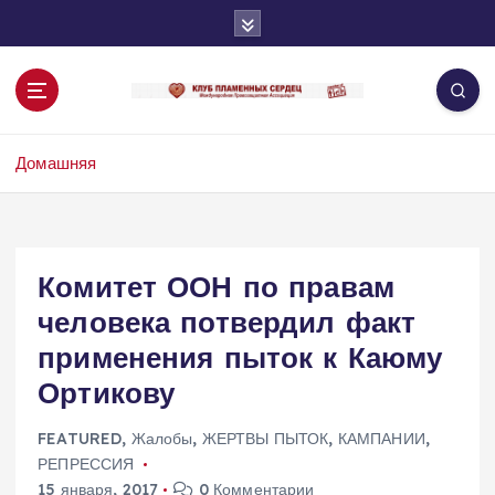
П
е
р
е
й
т
Домашняя
и
к
с
о
д
Комитет ООН по правам
е
человека потвердил факт
р
ж
применения пыток к Каюму
и
Ортикову
м
о
FEATURED
,
Жалобы
,
ЖЕРТВЫ ПЫТОК
,
КАМПАНИИ
,
м
РЕПРЕССИЯ
у
15 января, 2017
0 Комментарии