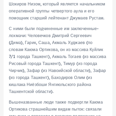
Шокиров Низом, который является начальником
оперативной группы четвертого аула и его
помощник старший лейтенант Джумаев Рустам.
С ними были подчиненные им заключенные-
лохмачи: Человечков Дмитрий Сергеевич
(Дима), Гарик, Саша, Акмаль Худжаев (по
словам Каюма Ортикова, он из массива Куйлик
7/1 города Ташкент), Акмаль Тогаев (из массива
Рисовый города Ташкент), Тимур (из города
Чирчик), Зафар (из Навоийской области), Зафар
(из города Ташкент), Баходиров Олим (из
кишлака Ниёзбоши Янгиюльского района
Ташкентской области).
Вышеназванные люди также подвергли Каюма
Ортикова страшнейшим видам пыток: связали
ему руки и повесили в висячем положении на