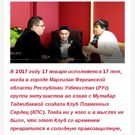
В 2017 году 17 января исполняется 17 лет,
когда в городе Маргилан Ферганской
области Республики Узбекистан (РУз)
группа энтузиастов во главе с Мутабар
Таджибаевой создала Клуб Пламенных
Сердец (КПС). Тогда ни у кого и в мыслях не
было, что этот Клуб со временем
превратится в солидную правозащитную,