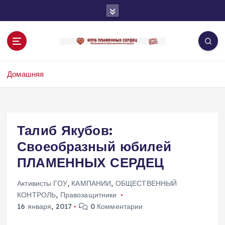
П
е
р
е
й
т
Домашняя
и
к
с
о
д
Талиб Якубов:
е
Своеобразный юбилей
р
ж
ПЛАМЕННЫХ СЕРДЕЦ
и
м
Активисты ГОУ
,
КАМПАНИИ
,
ОБЩЕСТВЕННЫЙ
о
КОНТРОЛЬ
,
Правозащитники
м
16 января, 2017
0 Комментарии
у