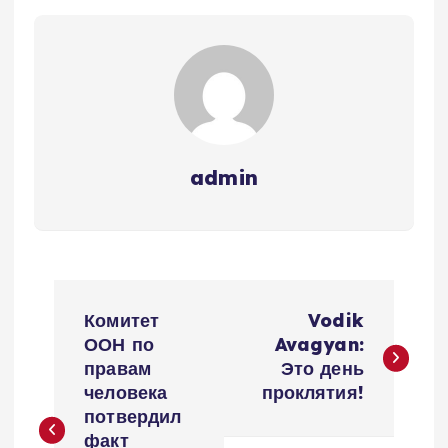
admin
Н
Комитет
Vodik
а
ООН по
Avagyan:
правам
Это день
в
человека
проклятия!
потвердил
факт