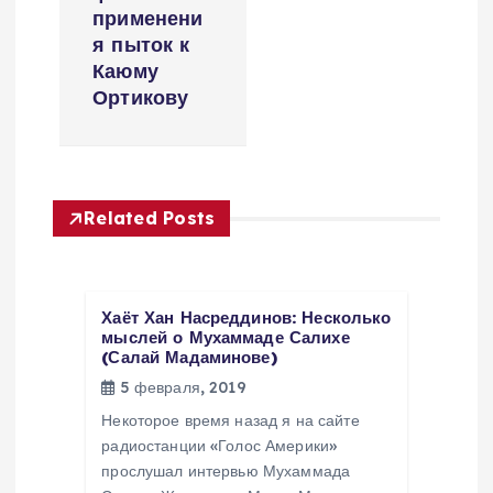
и
применени
г
я пыток к
Каюму
а
Ортикову
ц
и
Related Posts
я
п
Хаёт Хан Насреддинов: Несколько
мыслей о Мухаммаде Салихе
(Салай Мадаминове)
о
5 февраля, 2019
з
Некоторое время назад я на сайте
радиостанции «Голос Америки»
а
прослушал интервью Мухаммада