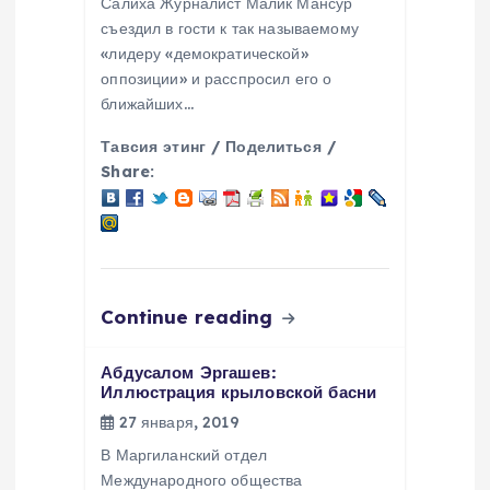
Салиха Журналист Малик Мансур
съездил в гости к так называемому
п
«лидеру «демократической»
оппозиции» и расспросил его о
и
ближайших…
с
Тавсия этинг / Поделиться /
Share:
я
м
Continue reading
Абдусалом Эргашев:
Иллюстрация крыловской басни
27 января, 2019
В Маргиланский отдел
Международного общества