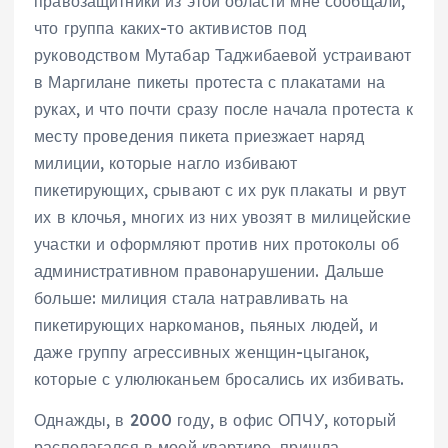
правозащитники из этой области мне сообщали,
что группа каких-то активистов под
руководством Мутабар Таджибаевой устраивают
в Маргилане пикеты протеста с плакатами на
руках, и что почти сразу после начала протеста к
месту проведения пикета приезжает наряд
милиции, которые нагло избивают
пикетирующих, срывают с их рук плакаты и рвут
их в клочья, многих из них увозят в милицейские
участки и оформляют против них протоколы об
административном правонарушении. Дальше
больше: милиция стала натравливать на
пикетирующих наркоманов, пьяных людей, и
даже группу агрессивных женщин-цыганок,
которые с улюлюканьем бросались их избивать.
Однажды, в 2000 году, в офис ОПЧУ, который
располагался в моей квартире, пришла