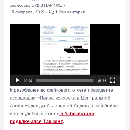
спонсоры
,
СУД В ПАРИЖЕ
13 февраля, 2019
1 Комментарии
В
и
д
е
о
п
л
00:00
05:36
е
К разоблачению фейкового отчета президента
е
ассоциации «Права человека в Центральной
р
Азии» Надежды Атаевой об Андижанской бойне
и внесудебных казнях
в Узбекистане
подключился Ташкент
.