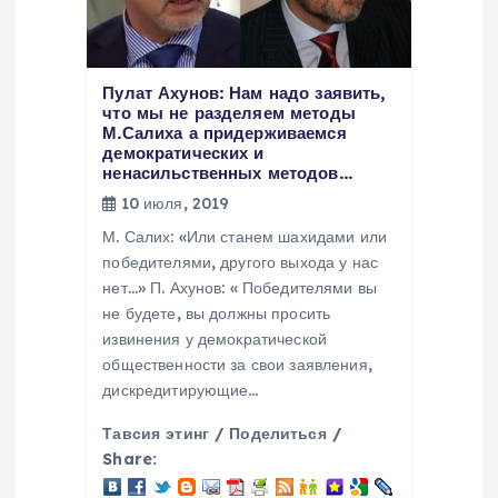
п
о
Пулат Ахунов: Нам надо заявить,
з
что мы не разделяем методы
М.Салиха а придерживаемся
демократических и
а
ненасильственных методов…
10 июля, 2019
п
М. Салих: «Или станем шахидами или
победителями, другого выхода у нас
и
нет…» П. Ахунов: « Победителями вы
не будете, вы должны просить
с
извинения у демократической
общественности за свои заявления,
я
дискредитирующие…
м
Тавсия этинг / Поделиться /
Share: