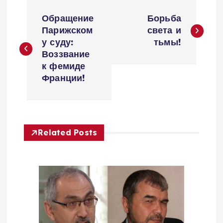
Н
Обращение
Борьба
а
Парижском
света и
у суду:
тьмы!
в
Воззвание
к фемиде
и
Франции!
г
а
Related Posts
ц
и
я