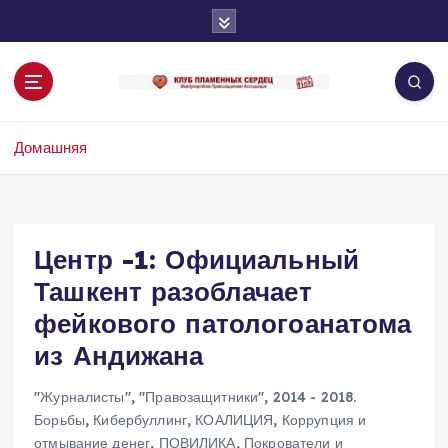
П
е
р
е
й
т
Домашняя
и
к
с
о
д
Центр -1: Официальный
е
Ташкент разоблачает
р
ж
фейкового патологоанатома
и
из Андижана
м
о
"Журналисты"
,
"Правозащитники"
,
2014 - 2018.
м
Борьбы
,
Кибербуллинг
,
КОАЛИЦИЯ
,
Коррупция и
у
отмывание денег
,
ПОВИЛИКА
,
Покрователи и