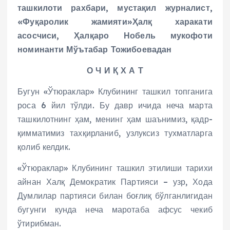
ташкилоти рахбари, мустақил журналист,
«Фуқаролик жамияти»Ҳалқ харакати
асосчиси, Ҳалқаро Нобель мукофоти
номинанти Мўътабар Тожибоевадан
О Ч И Қ Х А Т
Бугун «Ўтюраклар» Клубининг ташкил топганига
роса 6 йил тўлди. Бу давр ичида неча марта
ташкилотнинг ҳам, менинг ҳам шаънимиз, қадр-
қимматимиз тахқирланиб, узлуксиз тухматларга
қолиб келдик.
«Ўтюраклар» Клубининг ташкил этилиши тарихи
айнан Халқ Демократик Партияси – узр, Хода
Думлилар партияси билан боғлиқ бўлганлигидан
бугунги кунда неча маротаба афсус чекиб
ўтирибман.