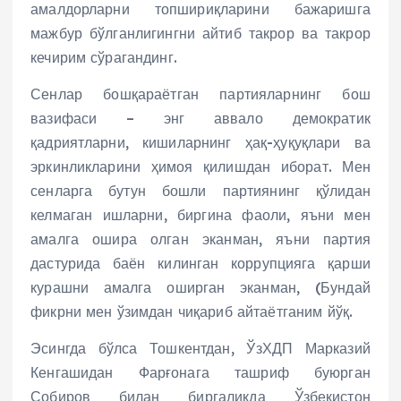
амалдорларни топшириқларини бажаришга
мажбур бўлганлигингни айтиб такрор ва такрор
кечирим сўрагандинг.
Сенлар бошқараётган партияларнинг бош
вазифаси – энг аввало демократик
қадриятларни, кишиларнинг ҳақ-ҳуқуқлари ва
эркинликларини ҳимоя қилишдан иборат. Мен
сенларга бутун бошли партиянинг қўлидан
келмаган ишларни, биргина фаоли, яъни мен
амалга ошира олган эканман, яъни партия
дастурида баён килинган коррупцияга қарши
курашни амалга оширган эканман, (Бундай
фикрни мен ўзимдан чиқариб айтаётганим йўқ.
Эсингда бўлса Тошкентдан, ЎзХДП Марказий
Кенгашидан Фарғонага ташриф буюрган
Собиров билан биргаликда Ўзбекистон