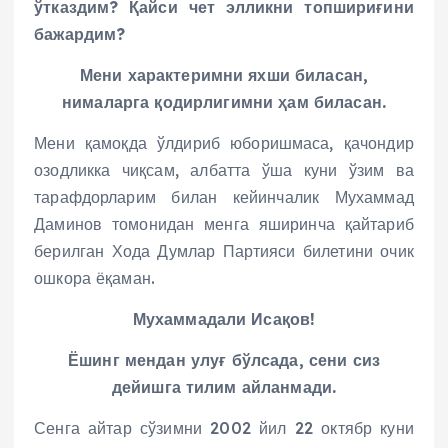
ўтказдим? Қайси чет элликни топшириғини
бажардим?
Мени характеримни яхши биласан,
нималарга қодирлигимни ҳам биласан.
Мени қамоқда ўлдириб юборишмаса, қачондир
озодликка чиқсам, албатта ўша куни ўзим ва
тарафдорларим билан кейинчалик Мухаммад
Даминов томонидан менга яширинча қайтариб
берилган Хода Думлар Партияси билетини очик
ошкора ёқаман.
Мухаммадали Исақов!
Ёшинг мендан улуғ бўлсада, сени сиз
дейишга тилим айланмади.
Сенга айтар сўзимни 2002 йил 22 октябр куни