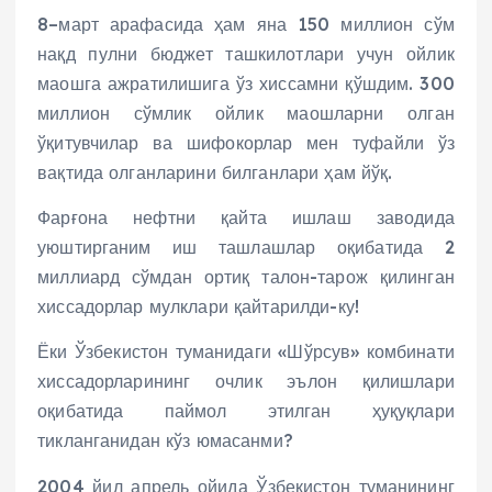
8–март арафасида ҳам яна 150 миллион сўм
нақд пулни бюджет ташкилотлари учун ойлик
маошга ажратилишига ўз хиссамни қўшдим. 300
миллион сўмлик ойлик маошларни олган
ўқитувчилар ва шифокорлар мен туфайли ўз
вақтида олганларини билганлари ҳам йўқ.
Фарғона нефтни қайта ишлаш заводида
уюштирганим иш ташлашлар оқибатида 2
миллиард сўмдан ортиқ талон-тарож қилинган
хиссадорлар мулклари қайтарилди-ку!
Ёки Ўзбекистон туманидаги «Шўрсув» комбинати
хиссадорларининг очлик эълон қилишлари
оқибатида паймол этилган ҳуқуқлари
тикланганидан кўз юмасанми?
2004 йил апрель ойида Ўзбекистон туманининг