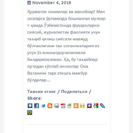
November 4, 2018
Ҳурматли хонимлар ва жаноблар! Мен
сизларга ўртамизда бошланган мулоқо
т ҳамда Ўзбекистонда фуқароларни
сиёсий, журналистик фаолияти учун
таъқиб қилиш сиёсати мавжуд
бўлганлигини тан олганликларингиз
учун ўз миннатдорчилигимни
билдирмоқчиман. Ҳа, бу таъқиблар
ортидан кўплаб инсонлар Она
Ватанини тарк этишга мажбур
бўлдилар.…
Тавсия этинг / Поделиться /
Share: