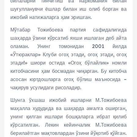
оилаларни тинчитиш ва наркомания билан
шуғулланувчи ёшлар билан иш олиб борган ва
ижобий натижаларга ҳам эришган.
Мўтабар Тожибоева партия сафидалигида
шаҳарда ўзини кўрсатиб яхши ишлаган деб айта
оламан. Унинг томонидан 2001 йилда
«Ўтюраклар» Клуби огоҳ этади, огоҳ этади, огоҳ
этади!» шиори остида «Огоҳ бўлайлик» номли
китобчасини ҳам босмадан чиқарган. Бу китобча
асосан юртдошларга огоҳ бўлиш маъносида –
чақирув усулидаги рисоладир.
Шунга ўхшаш ижобий ишларни М.Тожибоева
маҳалла худудида ва шаҳарда амалга оширган,
унинг қилган ишлари бошқаларга ибрат қилиб
кўрсатилган. Лекин кейинчалик М.Тожибоева
берилаётган мақтовлардан ўзини йўқотиб қўйган.