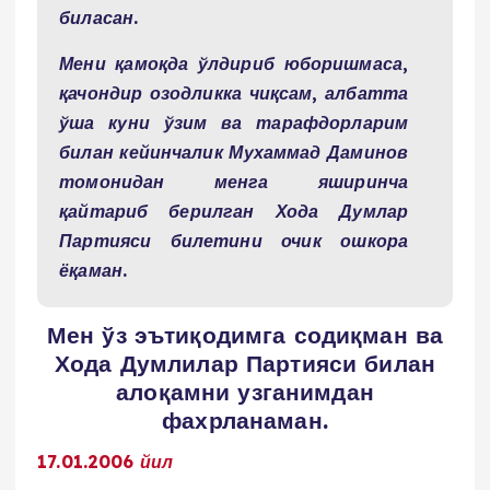
биласан.
Мени қамоқда ўлдириб юборишмаса,
қачондир озодликка чиқсам, албатта
ўша куни ўзим ва тарафдорларим
билан кейинчалик Мухаммад Даминов
томонидан менга яширинча
қайтариб берилган Хода Думлар
Партияси билетини очик ошкора
ёқаман.
Мен ўз эътиқодимга содиқман ва
Хода Думлилар Партияси билан
алоқамни узганимдан
фахрланаман.
17.01.2006 йил