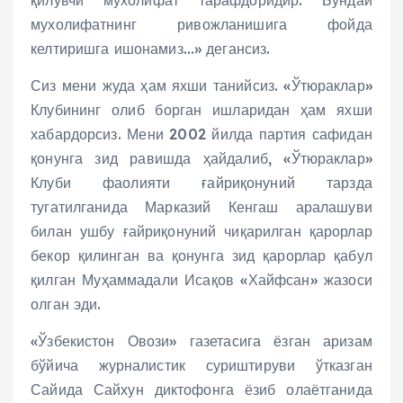
қилувчи мухолифат тарафдоридир. Бундай
мухолифатнинг ривожланишига фойда
келтиришга ишонамиз…» дегансиз.
Сиз мени жуда ҳам яхши танийсиз. «Ўтюраклар»
Клубининг олиб борган ишларидан ҳам яхши
хабардорсиз. Мени 2002 йилда партия сафидан
қонунга зид равишда ҳайдалиб, «Ўтюраклар»
Клуби фаолияти ғайриқонуний тарзда
тугатилганида Марказий Кенгаш аралашуви
билан ушбу ғайриқонуний чиқарилган қарорлар
бекор қилинган ва қонунга зид қарорлар қабул
қилган Муҳаммадали Исақов «Хайфсан» жазоси
олган эди.
«Ўзбекистон Овози» газетасига ёзган аризам
бўйича журналистик суриштируви ўтказган
Сайида Сайхун диктофонга ёзиб олаётганида