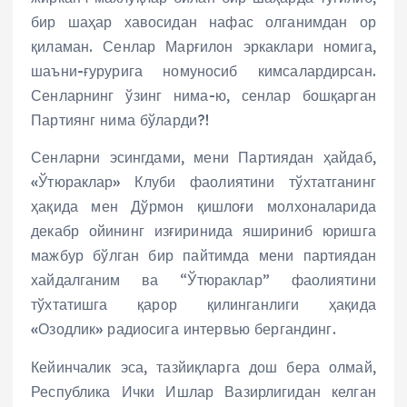
бир шаҳар хавосидан нафас олганимдан ор
қиламан. Сенлар Марғилон эркаклари номига,
шаъни-ғурурига номуносиб кимсалардирсан.
Сенларнинг ўзинг нима-ю, сенлар бошқарган
Партиянг нима бўларди?!
Сенларни эсингдами, мени Партиядан ҳайдаб,
«Ўтюраклар» Клуби фаолиятини тўхтатганинг
ҳақида мен Дўрмон қишлоғи молхоналарида
декабр ойининг изғиринида яшириниб юришга
мажбур бўлган бир пайтимда мени партиядан
хайдалганим ва “Ўтюраклар” фаолиятини
тўхтатишга қарор қилинганлиги ҳақида
«Озодлик» радиосига интервью бергандинг.
Кейинчалик эса, тазйиқларга дош бера олмай,
Республика Ички Ишлар Вазирлигидан келган