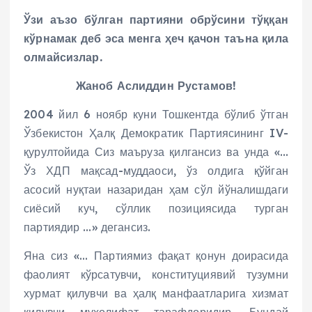
Ўзи аъзо бўлган партияни обрўсини тўққан
кўрнамак деб эса менга ҳеч қачон таъна қила
олмайсизлар.
Жаноб Аслиддин Рустамов!
2004 йил 6 ноябр куни Тошкентда бўлиб ўтган
Ўзбекистон Ҳалқ Демократик Партиясининг IV-
қурултойида Сиз маъруза қилгансиз ва унда «…
Ўз ХДП мақсад-муддаоси, ўз олдига қўйган
асосий нуқтаи назаридан ҳам сўл йўналишдаги
сиёсий куч, сўллик позициясида турган
партиядир …» дегансиз.
Яна сиз «… Партиямиз фақат қонун доирасида
фаолият кўрсатувчи, конституциявий тузумни
хурмат қилувчи ва ҳалқ манфаатларига хизмат