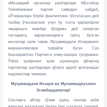
«Маъмурий органлар рахбарлари Мўътабар
Тожибоевани партия сафидан хайдаб,
«Ўтюраклар» Клуби фаолиятини тўхтатасан» деб
тазйиқ ўтказишгани учун бу сохта қарорларни
чиқаришга мажбур бўлдим» деб гапирган
гапларига, иқрорликларига гувоҳ булган
инсонлар хали тирик. Муҳаммадали Исақовнинг
жирканчликлари туфайли бугун Сиз
бошкараетган Партияга очиқ-ошкора тупураман.
Ўзбек ҳалқининг куни шунингдек қўғирчоқ
партиялар рахбарлари қўлига қараб қолганидан
надоматлар чекаман.
Муҳаммадали Исақов ва Мухаммаднуъмон
Эгамбердиевлар!
Сенларга айтар сўзим шуки, сенлар каби
жирканч махлуқлар билан бир шаҳарда туғилиб,