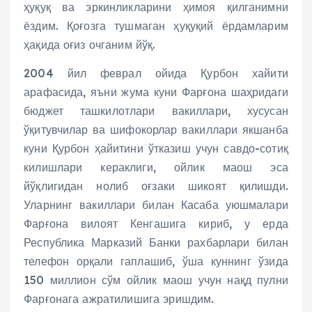
ҳуқуқ ва эркинликларини ҳимоя қилганимни
ёздим. Қоғозга тушмаган ҳуқуқий ёрдамларим
ҳақида оғиз очганим йўқ.
2004 йил феврал ойида Қурбон хайити
арафасида, яъни жума куни Фарғона шаҳридаги
бюджет ташкилотлари вакиллари, хусусан
ўқитувчилар ва шифокорлар вакиллари якшанба
куни Қурбон ҳайитини ўтказиш учун савдо-сотиқ
килишлари кераклиги, ойлик маош эса
йўқлигидан нолиб оғзаки шикоят қилишди.
Уларнинг вакиллари билан Касаба уюшмалари
Фарғона вилоят Кенгашига кириб, у ерда
Республика Марказий Банки рахбарлари билан
телефон орқали гаплашиб, ўша куннинг ўзида
150 миллион сўм ойлик маош учун нақд пулни
Фарғонага ажратилишига эришдим.