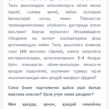
Тюль қишлоғидаги колхозчиларга ойлик маош
бериб, съёмка қилиб, кейин пулларни
йиғиштириб олган, лекин Ўзбекистон
телевидениясининг «Ахборот» дастурида ёлғон
маълумот берган журналист Муҳаммаджон
Обидовни ва вилоят рахбарларини фош
қилганимиздан кейин Тюль қишлоғига ичимлик
суви (40 миллион сўмлик), электр энергияси
келтирилганидан, колхозчиларнинг 3-4 йилдан
буён олишмаган ойлик-маошлари кечаси-ю
кундузи тарқатилиб, аҳолининг турмуш тарзи
яхшиланганидан мен қандай манфаат кўрдим?
Сени ўзинг партиянгни қайси иши билан
мақтана оласан? Ҳалқ учун нима қилдинг?
Мен қаерда, қачон, қандай намойиш