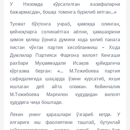
У Низомда кўрсатилган вазифаларни
бажармасдан, бошқа томонга бурилиб кетган…»
Тухмат бўҳтонга учраб, қамоққа олинган,
қийноқларга солинаётган аёлни, ҳамшаҳрини
ҳимоя қилиш ўрнига думини хода қилиб панага
писган чўнтак партия хисобланмиш – Хода
Думлилар Партияси Фарғона вилоят Кенгаши
рахбари Муҳаммадали Исақов қуйидагича
кўргазма берган: «… М.Тожибоева партия
сафидалигида шаҳарда ўзини курсатиб, яхши
ишлаган деб айта оламан. Кейинчалик
М.Тожибоева Марғилон худудидан вилоят
ҳудудига чиқа бошлади.
Лекин унинг қарашлари ўзгариб кетди. У
илгариги иш фаолиятини ташлаб, бутунлай
ғайридемократик оқимга кириб, бирон-бир