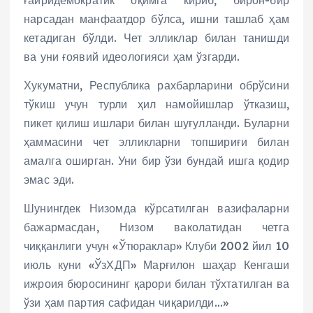
нарсадан манфаатдор бўлса, ишни ташлаб ҳам
кетадиган бўлди. Чет элликлар билан танишди
ва уни ғоявий идеологияси ҳам ўзгарди.
Хукуматни, Республика рахбарларини обрўсини
тўкиш учун турли ҳил намойишлар ўтказиш,
пикет қилиш ишлари билан шуғулланди. Буларни
ҳаммасини чет элликларни топшириғи билан
амалга оширган. Уни бир ўзи бундай ишга қодир
эмас эди.
Шунингдек Низомда кўрсатилган вазифаларни
бажармасдан, Низом ваколатидан четга
чиққанлиги учун «Ўтюраклар» Клуби 2002 йил 10
июль куни «ЎзХДП» Марғилон шаҳар Кенгаши
ижроия бюросининг қарори билан тўхтатилган ва
ўзи ҳам партия сафидан чиқарилди…»