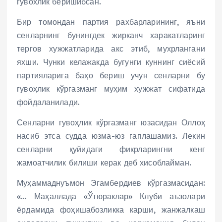
гувохлик беришибсан.
Бир томондан партия рахбарларининг, яъни
сенларнинг бунингдек жирканч харакатларинг
тергов хужжатларида акс этиб, мухрлангани
яхши. Чунки келажакда бугунги куннинг сиёсий
партияларига баҳо бериш учун сенларни бу
гувоҳлик кўргазманг муҳим хужжат сифатида
фойдаланилади.
Сенларни гувоҳлик кўргазманг юзасидан Оллоҳ
насиб этса судда юзма-юз гаплашамиз. Лекин
сенларни қуйидаги фикрларингни кенг
жамоатчилик билиши керак деб хисоблайман.
Муҳаммаднуъмон Эгамбердиев кўргазмасидан:
«… Маҳаллада «Ўтюраклар» Клуби аъзолари
ёрдамида фоҳишабозликка карши, жанжалкаш