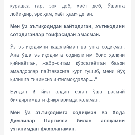
курашса гар, эрк деб, ҳаёт деб, Ўшанга
лойиқдир, эрк ҳам, ҳаёт ҳам» деган.
Мен ўз эътиқодидан қайтадиган, эътиқодини
сотадиганлар тоифасидан эмасман.
Ўз эътиқодимни қадрлайман ва унга содиқман.
Ана ўша эътиқодимга содиқлигим боис ҳалқни
қийнаётган, жабр–ситам кўрсатаётган баъзи
амалдорлар пайтавасига қурт тушиб, мени йўқ
қилишга тинимсиз интилмоқдалар…..”
Бундан 3 йил олдин ёзган ўша расмий
билдиргимдаги фикрларимда қоламан.
Мен ўз эътиқодимга содиқман ва Хода
Думлилар Партияси билан алоқамни
узганимдан фахрланаман.