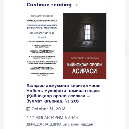
Continue reading
Халқаро анжуманга киритилмаган
Нобель мукофоти номинантлари.
(Қийноқлар ороли асираси –
Зулмат қаърида. № 20)
October 31, 2018
* * * ЖИГАРЛАРИМ БИЛАН
ДИЙДОРЛАШДИМ Бир куни ишдан