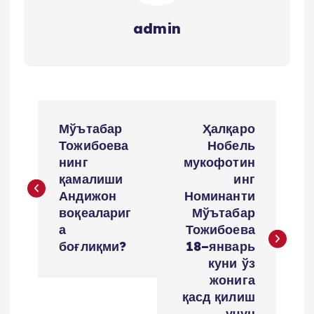
admin
P
Мўътабар
Ҳалқаро
o
Тожибоева
Нобель
нинг
мукофотин
s
қамалиши
инг
Андижон
Номинанти
t
воқеалариг
Мўътабар
а
Тожибоева
n
боғлиқми?
18–январь
куни ўз
a
жонига
қасд қилиш
учун