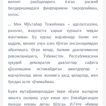
вилоят рахбарларига ёзган расмий
билдиришимдаги фикрларимни такрорлайман,
холос.
… Мен Мўътабар Тожибоева – адолатсизлик,
разолат, жаҳолатга қарши курашга чиққан
жангчиман. Бу кураш жараёнида балки энг
қадрли, менинг учун азиз бўлган инсонларимдан
айрилишга тўғри келар, балким давлатимизни
ривожланишига, Ўзбекистон Республикасини
ҳуқуқий демократик давлатлар сафига
қўшилишини истамайдиган амалдорлар –
корчалонлар мени жонимга қасд қиларлар, мен
бундан асло чўчимайман.
Буюк мутафаккирлардан бири «Буюк ишларни
амалга ошириш учун киши ҳеч ўлмайдигандек
яшаши керак» деган бўлса», И.Гёте «Кимки