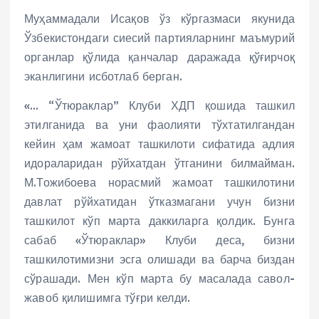
Муҳаммадали Исақов ўз кўргазмаси якунида
Ўзбекистондаги сиесий партияларнинг маъмурий
органлар қўлида қанчалар даражада қўғирчоқ
эканлигини исботлаб берган.
«… “Ўтюраклар” Клуби ХДП қошида ташкил
этилганида ва уни фаолияти тўхтатилгандан
кейин ҳам жамоат ташкилоти сифатида адлия
идораларидан рўйхатдан ўтганини билмайман.
М.Тожибоева норасмий жамоат ташкилотини
давлат рўйхатидан ўтказмагани учун бизни
ташкилот кўп марта даккиларга қолдик. Бунга
сабаб «Ўтюраклар» Клуби деса, бизни
ташкилотимизни эсга олишади ва барча биздан
сўрашади. Мен кўп марта бу масалада савол-
жавоб қилишимга тўғри келди.