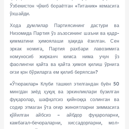
Ўзбекистон чўкиб бораётган «Титаник» кемасига
ўхшайди.
Хода думлилар Партиясининг дастури ва
Низомида Партия ўз аъзосининг шаъни ва қадр-
қимматини ҳимоялаши ҳақида ёзилган. Сен
эркак номига, Партия рахбари лавозимига
номуносиб жирканч кимса нима учун ўз
фаолингни қайта ва қайта ҳимоя қилиш ўрнига
оғзи қон бўриларга ем қилиб беряпсан?
«Ўтюраклар» Клуби ташкил этилгандан буён 50
мингдан зиёд ҳуқуқ ва эркинликлари бузилган
фуқаролар, шафқатсиз қийноққа солинган ва
содир этмаган ўта оғир жиноятларни зиммасига
қўйилган айбсиз – айбдор фуқароларни,
камбағал-бечораларни, хиссадорларни, мол-