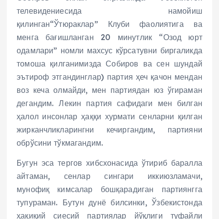
телевидениесида намойиш
қилинган“Ўтюраклар” Клуби фаолиятига ва
менга бағишланган 20 минутлик “Озод юрт
одамлари” номли махсус кўрсатувни биргаликда
томоша қилганимизда Собиров ва сен шундай
эътироф этгандинглар) партия ҳеч қачон мендан
воз кеча олмайди, мен партиядан юз ўгираман
дегандим. Лекин партия сафидаги мен билган
ҳалол инсонлар ҳаққи хурмати сенларни қилган
жирканчликларингни кечиргандим, партияни
обрўсини тўкмагандим.
Бугун эса тергов хибсхонасида ўтириб баралла
айтаман, сенлар сингари иккиюзламачи,
мунофиқ кимсалар бошқарадиган партиянгга
тупураман. Бутун дунё билсинки, Ўзбекистонда
ҳақиқий сиесий партиялар йўқлиги туфайли