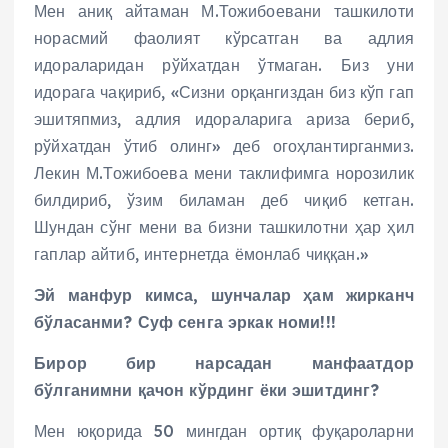
Мен аниқ айтаман М.Тожибоевани ташкилоти
норасмий фаолият кўрсатган ва адлия
идораларидан рўйхатдан ўтмаган. Биз уни
идорага чақириб, «Сизни орқангиздан биз кўп гап
эшитяпмиз, адлия идораларига ариза бериб,
рўйхатдан ўтиб олинг» деб огоҳлантирганмиз.
Лекин М.Тожибоева мени таклифимга норозилик
билдириб, ўзим биламан деб чиқиб кетган.
Шундан сўнг мени ва бизни ташкилотни ҳар ҳил
гаплар айтиб, интернетда ёмонлаб чиққан.»
Эй манфур кимса, шунчалар ҳам жирканч
бўласанми? Суф сенга эркак номи!!!
Бирор бир нарсадан манфаатдор
бўлганимни қачон кўрдинг ёки эшитдинг?
Мен юқорида 50 мингдан ортиқ фуқароларни