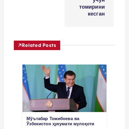
v
томирини
i
кесган
g
a
Related Posts
t
i
o
n
Мўътабар Тожибоева ва
Ўзбекистон ҳукумати мулоқоти