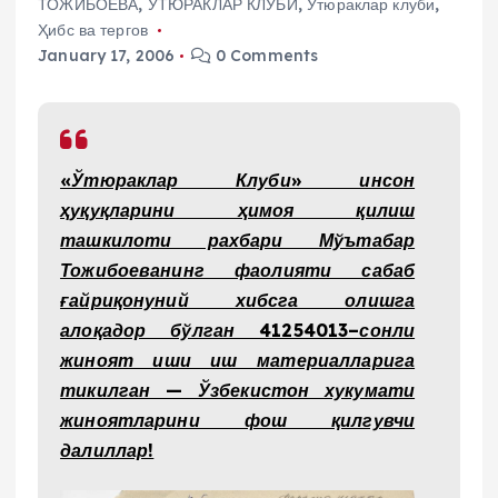
ТОЖИБОЕВА
,
ЎТЮРАКЛАР КЛУБИ
,
Ўтюраклар клуби
,
Ҳибс ва тергов
January 17, 2006
0 Comments
«Ўтюраклар Клуби» инсон
ҳуқуқларини ҳимоя қилиш
ташкилоти рахбари Мўътабар
Тожибоеванинг фаолияти сабаб
ғайриқонуний хибсга олишга
алоқадор бўлган 41254013–сонли
жиноят иши иш материалларига
тикилган — Ўзбекистон хукумати
жиноятларини фош қилгувчи
далиллар!