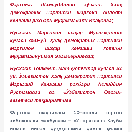
Фарғона.
Шамсуддинов кўчаси. Халқ
Демократик Партияси Фарғона вилоят
Кенгаши рахбари Муҳаммадали Исақовга;
Нусхаси:
Марғилон шаҳар Мустақиллик
кўчаси 450-уй. Ҳалқ Демократик Партияси
Марғилон шаҳар Кенгаши котиби
Муҳаммаднуъмон Эгамбердиевга;
Нусхаси:
Тошкент. Матбуотчилар кўчаси 32
уй. Ўзбекистон Халқ Демократик Партияси
Марказий Кенгаши рахбари Аслиддин
Рустамовга ва «Ўзбекистон Овози»
газетаси таҳририятига;
Фарғона шаҳридаги 10–сонли тергов
хибсхонаси махбусаси – «Ўтюраклар» Клуби
номли инсон ҳуқуқларини ҳимоя қилиш