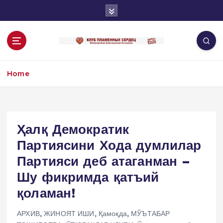
S
k
i
p
t
o
Home
c
o
n
t
e
Ҳалқ Демократик
n
Партиясини Хода думлилар
t
Партияси деб атаганман –
Шу фикримда қатъий
қоламан!
АРХИВ
,
ЖИНОЯТ ИШИ
,
Қамоқда
,
МЎЪТАБАР