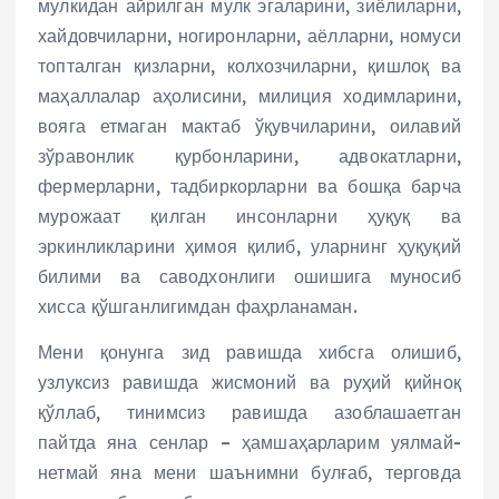
мулкидан айрилган мулк эгаларини, зиёлиларни,
хайдовчиларни, ногиронларни, аёлларни, номуси
топталган қизларни, колхозчиларни, қишлоқ ва
маҳаллалар аҳолисини, милиция ходимларини,
вояга етмаган мактаб ўқувчиларини, оилавий
зўравонлик қурбонларини, адвокатларни,
фермерларни, тадбиркорларни ва бошқа барча
мурожаат қилган инсонларни ҳуқуқ ва
эркинликларини ҳимоя қилиб, уларнинг ҳуқуқий
билими ва саводхонлиги ошишига муносиб
хисса қўшганлигимдан фаҳрланаман.
Мени қонунга зид равишда хибсга олишиб,
узлуксиз равишда жисмоний ва руҳий қийноқ
қўллаб, тинимсиз равишда азоблашаетган
пайтда яна сенлар – ҳамшаҳарларим уялмай-
нетмай яна мени шаънимни булғаб, терговда