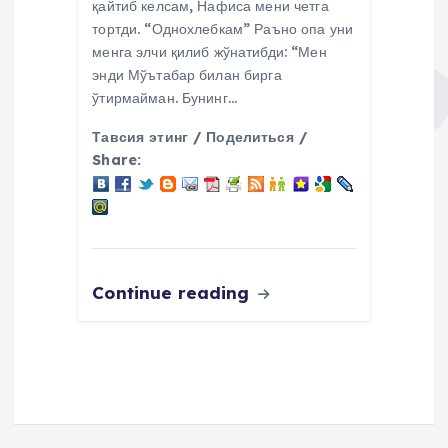
қайтиб келсам, Нафиса мени четга
тортди. “Однохлебкам” Раъно опа уни
менга элчи қилиб жўнатибди: “Мен
энди Мўътабар билан бирга
ўтирмайман. Бунинг…
Тавсия этинг / Поделиться /
Share:
Continue reading