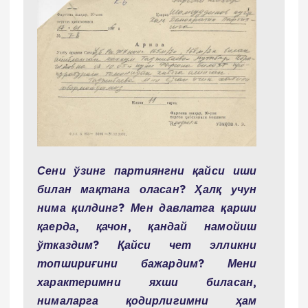
Сени ўзинг партиянгни қайси иши
билан мақтана оласан? Ҳалқ учун
нима қилдинг? Мен давлатга қарши
қаерда, қачон, қандай намойиш
ўтказдим? Қайси чет элликни
топшириғини бажардим? Мени
характеримни яхши биласан,
нималарга қодирлигимни ҳам