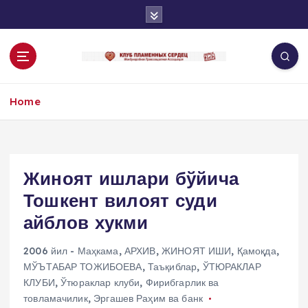
S
k
i
p
t
o
Home
c
o
n
t
e
Жиноят ишлари бўйича
n
Тошкент вилоят суди
t
айблов хукми
2006 йил - Маҳкама
,
АРХИВ
,
ЖИНОЯТ ИШИ
,
Қамоқда
,
МЎЪТАБАР ТОЖИБОЕВА
,
Таъқиблар
,
ЎТЮРАКЛАР
КЛУБИ
,
Ўтюраклар клуби
,
Фирибгарлик ва
товламачилик
,
Эргашев Раҳим ва банк