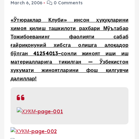
March 6, 2006
0 Comments
«Ўтюраклар Клуби» инсон ҳуқуқларини
ҳимоя қилиш ташкилоти рахбари Мўътабар
Тожибоеванинг фаолияти сабаб
ғайриқонуний хибсга олишга алоқадор
бўлган 41254013–сонли жиноят иши иш
материалларига тикилган — Ўзбекистон
хукумати жиноятларини фош қилгувчи
далиллар!