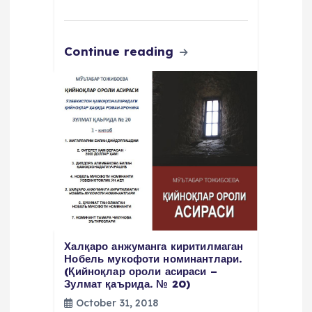
Continue reading
Халқаро анжуманга киритилмаган
Нобель мукофоти номинантлари.
(Қийноқлар ороли асираси –
Зулмат қаърида. № 20)
October 31, 2018