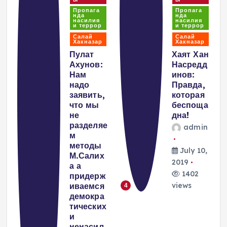
Пропага
Пропага
нда
нда
насилия
насилия
А
и террор
и террор
Салай
Салай
Хакназар
Хакназар
Пулат
Хаят Хан
:
Ахунов:
Насредд
Нам
инов:
н
надо
Правда,
заявить,
которая
что мы
беспоща
не
дна!
ч
разделяе
admin
м
и
методы
з
July 10,
М.Салих
2019
а а
n
1402
придерж
иваемся
views
4
демокра
,
тических
и
ненасил