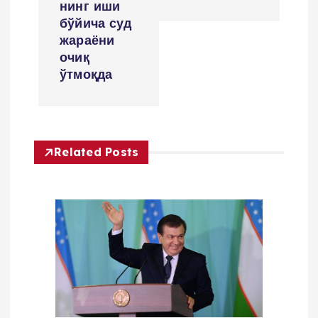
n
нинг иши
бўйича суд
a
жараёни
очиқ
v
ўтмоқда
i
g
Related Posts
a
t
i
o