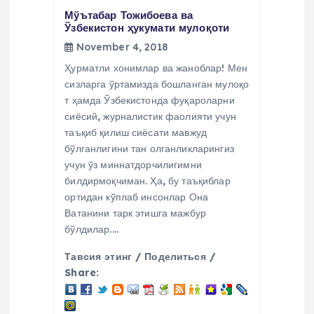
n
Мўътабар Тожибоева ва
Ўзбекистон ҳукумати мулоқоти
November 4, 2018
Ҳурматли хонимлар ва жаноблар! Мен
сизларга ўртамизда бошланган мулоқо
т ҳамда Ўзбекистонда фуқароларни
сиёсий, журналистик фаолияти учун
таъқиб қилиш сиёсати мавжуд
бўлганлигини тан олганликларингиз
учун ўз миннатдорчилигимни
билдирмоқчиман. Ҳа, бу таъқиблар
ортидан кўплаб инсонлар Она
Ватанини тарк этишга мажбур
бўлдилар.…
Тавсия этинг / Поделиться /
Share: