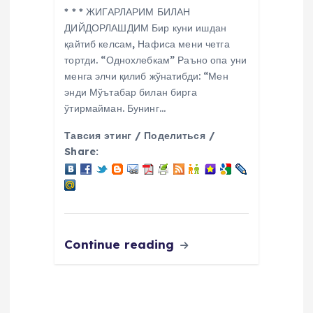
* * * ЖИГАРЛАРИМ БИЛАН
ДИЙДОРЛАШДИМ Бир куни ишдан
қайтиб келсам, Нафиса мени четга
тортди. “Однохлебкам” Раъно опа уни
менга элчи қилиб жўнатибди: “Мен
энди Мўътабар билан бирга
ўтирмайман. Бунинг…
Тавсия этинг / Поделиться /
Share:
Continue reading