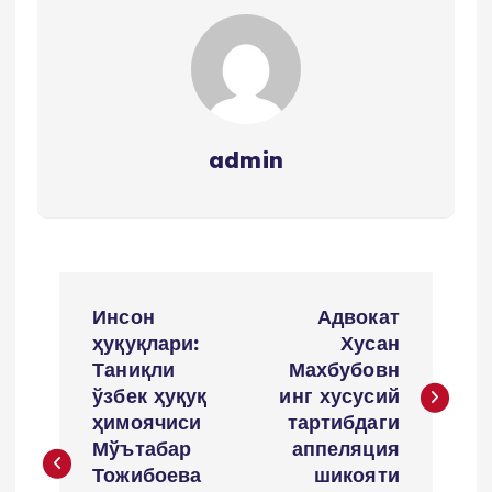
admin
P
Инсон
Адвокат
o
ҳуқуқлари:
Хусан
Таниқли
Махбубовн
s
ўзбек ҳуқуқ
инг хусусий
ҳимоячиси
тартибдаги
t
Мўътабар
аппеляция
Тожибоева
шикояти