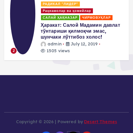
РАДИКАЛ "ЛИДЕР"
Раҳнамолар ва ҳомийлар
САЛАЙ ҲАҚНАЗАР
ЧИРМОВУҚЛАР
д
Ҳаракат: Салой Мадамин давлат
тўнтариши қилмоқчи эмас,
шунчаки лўттибоз холос!
admin
July 12, 2019
1505 views
2
Copyright © 2026 | Powered by
Desert Themes