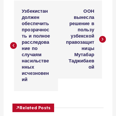
P
Узбекистан
ООН
o
должен
вынесла
обеспечить
решение в
s
прозрачнос
пользу
ть и полное
узбекской
t
расследова
правозащит
ние по
ницы
n
случаям
Мутабар
насильстве
Таджибаев
a
нных
ой
исчезновен
v
ий
i
g
Related Posts