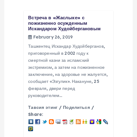
a
t
Встреча в «Жаслыке» с
пожизненно осужденным
Искандаром Худойбергановым
i
February 26, 2019
o
Ташкентец Искандар Худойберганов,
приговоренный в 2002 году к
смертной казни за исламский
n
экстремизм, а затем на пожизненное
заключение, на здоровье не жалуется,
сообщает «Эзгулик». Накануне, 25
февраля, двери перед
руководителем…
Тавсия этинг / Поделиться /
Share: