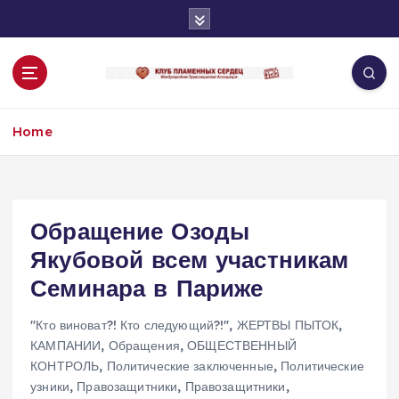
S
k
i
p
t
o
Home
c
o
n
t
e
Обращение Озоды
n
Якубовой всем участникам
t
Семинара в Париже
"Кто виноват?! Кто следующий?!"
,
ЖЕРТВЫ ПЫТОК
,
КАМПАНИИ
,
Обращения
,
ОБЩЕСТВЕННЫЙ
КОНТРОЛЬ
,
Политические заключенные
,
Политические
узники
,
Правозащитники
,
Правозащитники
,