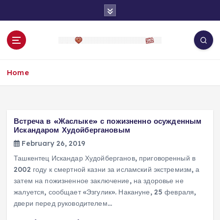
S
k
i
p
t
o
Home
c
o
n
t
e
Встреча в «Жаслыке» с пожизненно осужденным
n
Искандаром Худойбергановым
t
February 26, 2019
Ташкентец Искандар Худойберганов, приговоренный в
2002 году к смертной казни за исламский экстремизм, а
затем на пожизненное заключение, на здоровье не
жалуется, сообщает «Эзгулик». Накануне, 25 февраля,
двери перед руководителем…