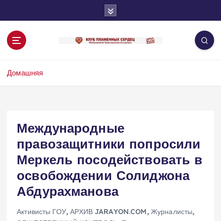
П
е
р
е
й
т
Домашняя
и
к
с
о
д
Международные
е
правозащитники попросили
р
ж
Меркель посодействовать в
и
освобождении Солиджона
м
о
Абдурахманова
м
у
Активисты ГОУ
,
АРХИВ JARAYON.COM
,
Журналисты
,