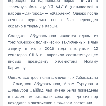
переведён из Каршинской тюрьмы 64/51 в
тюремную больницу УЯ 64/18 (называемой в
народе «Сангород» —
«Жараён»
). Однако после
лечения журналист снова был переведен
обратно в тюрьму в Карши.
Солиджон Абдурахманов является одним из
трех узбекских политических заключенных, в чью
защиту в июне 2013 года выступили 12
сенаторов США и направили соответствующее
письмо президенту Узбекистана Исламу
Каримову.
Однако все трое политзаключенных Узбекистана
– Солиджон Абдурахманов, Агзам Тургунов и
Дильмурод Саййид, чьи имена были приведены
в письме американских сенаторов, до сих пор
находятся в заключении в тяжелом состоянии.