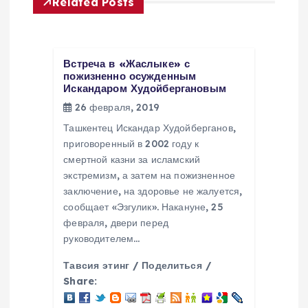
Related Posts
и
я
Встреча в «Жаслыке» с
п
пожизненно осужденным
Искандаром Худойбергановым
26 февраля, 2019
о
Ташкентец Искандар Худойберганов,
з
приговоренный в 2002 году к
смертной казни за исламский
экстремизм, а затем на пожизненное
а
заключение, на здоровье не жалуется,
сообщает «Эзгулик». Накануне, 25
п
февраля, двери перед
руководителем…
и
Тавсия этинг / Поделиться /
с
Share: