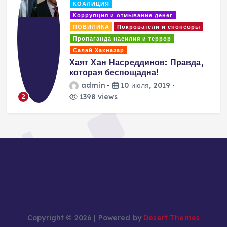
КОАЛИЦИЯ
Коррупция и отмывание денег
ПОВИЛИКА
Покрователи и спонсоры
Пропаганда насилия и террор
Салай Хакназар
Хаят Хан Насреддинов: Правда,
которая беспощадна!
admin
10 июля, 2019
1398 views
2
Copyright © 2026 | Powered by
Desert Themes