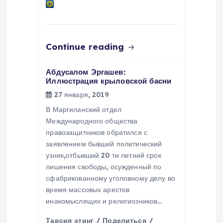
я
м
Continue reading
Абдусалом Эргашев:
Иллюстрация крыловской басни
27 января, 2019
В Маргиланский отдел
Международного общества
правозащитников обратился с
заявлением бывший политический
узник,отбывший 20 ти летний срок
лишения свободы, осужденный по
сфабрикованному уголовному делу во
время массовых арестов
инакомыслящих и религиозников…
Тавсия этинг / Поделиться /