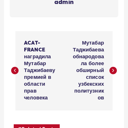
admin
Н
ACAT-
Мутабар
а
FRANCE
Таджибаева
наградила
обнародова
в
Мутабар
ла более
Таджибаеву
обширный
и
премией в
список
области
узбекских
г
прав
политузник
человека
ов
а
ц