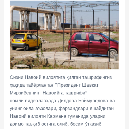
Сизни Навоий вилоятига қилган ташрифингиз
ҳақида тайёрланган “Президент Шавкат
Мирзиёевнинг Навоийга ташрифи”
номли видеолавҳада Дилдора Боймуродова ва
унинг оила аъзолари, фарзандлари яшайдиган
Навоий вилояти Кармана туманида уларни
доимо таъқиб остига олиб, босим ўтказиб