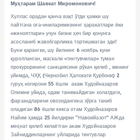
Муҳтарам Шавкат Миромонович!
Хуллас орадан қанча вақт ўтди ҳамки шу
пайтгача оға-иниларимизнинг ҳаракатлари ёки
«жиноятлари» учун бизни ҳеч бир қонунга
асосланиб жавобгарликка тортишмаган эди!
Буни қарангки, шу йилнинг 6 ноябрь куни
қуролланган, маскали «тинтувчилар» туман
прокурорининг санкциясини рўкач қилиб , менинг
уйимда, ЧҲҚ (Чернобил Ҳалокати Қурбони) 2
гуруҳ ногирони 55 ёшли акам Худойназаров
Олимни уйида, одам танимайдиган холатдаги,
фарзандларини овозидангина зўрға таниб
оладиган 86 ёшли кекса отам Худойназаров
Найим ҳамда 25 йилдирки “Навоийазот” АЖда
меҳнат қилиб келаётган акам Худойназаров
Зайниддинларнинг уйларида тинтувлар