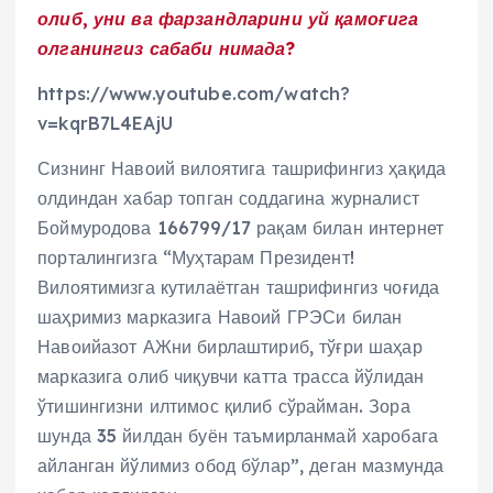
олиб, уни ва фарзандларини уй қамоғига
олганингиз сабаби нимада?
https://www.youtube.com/watch?
v=kqrB7L4EAjU
Сизнинг Навоий вилоятига ташрифингиз ҳақида
олдиндан хабар топган соддагина журналист
Боймуродова 166799/17 рақам билан интернет
порталингизга “Муҳтарам Президент!
Вилоятимизга кутилаётган ташрифингиз чоғида
шаҳримиз марказига Навоий ГРЭСи билан
Навоийазот АЖни бирлаштириб, тўғри шаҳар
марказига олиб чиқувчи катта трасса йўлидан
ўтишингизни илтимос қилиб сўрайман. Зора
шунда 35 йилдан буён таъмирланмай харобага
айланган йўлимиз обод бўлар”, деган мазмунда