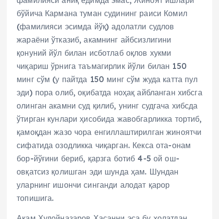
фамилияси аниқ ёдимда эмас, Жиноят ишлари
бўйича Кармана туман судининг раиси Комил
(фамилияси эсимда йўқ) адолатли судлов
жараёни ўтказиб, акамнинг айбсизлигини
қонуний йўл билан исботлаб оқлов хукми
чиқариш ўрнига таъмагирлик йўли билан 150
минг сўм (у пайтда 150 минг сўм жуда катта пул
эди) пора олиб, оқибатда ноҳақ айбланган хибсга
олинган акамни суд қилиб, унинг судгача хибсда
ўтирган кунлари ҳисобида жавобгарликка тортиб,
қамоқдан жазо чора енгиллаштирилган жиноятчи
сифатида озодликка чиқарган. Кекса ота-онам
бор-йўғини бериб, қарзга ботиб 4-5 ой ош-
овқатсиз қолишган эди шунда ҳам. Шундан
уларнинг ишончи синганди алодат қарор
топишига.
Акам Худойназаров Ҳасанни эса бу ҳолатдан