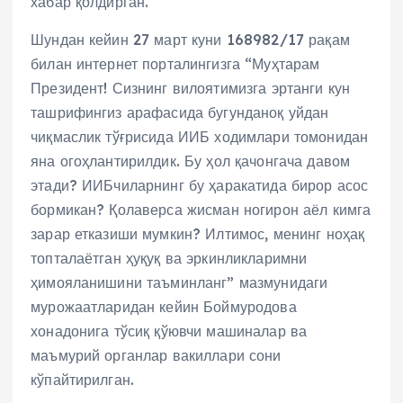
хабар қолдирган.
Шундан кейин 27 март куни 168982/17 рақам
билан интернет порталингизга “Муҳтарам
Президент! Сизнинг вилоятимизга эртанги кун
ташрифингиз арафасида бугунданоқ уйдан
чиқмаслик тўғрисида ИИБ ходимлари томонидан
яна огоҳлантирилдик. Бу ҳол қачонгача давом
этади? ИИБчиларнинг бу ҳаракатида бирор асос
бормикан? Қолаверса жисман ногирон аёл кимга
зарар етказиши мумкин? Илтимос, менинг ноҳақ
топталаётган ҳуқуқ ва эркинликларимни
ҳимояланишини таъминланг” мазмунидаги
мурожаатларидан кейин Боймуродова
хонадонига тўсиқ қўювчи машиналар ва
маъмурий органлар вакиллари сони
кўпайтирилган.