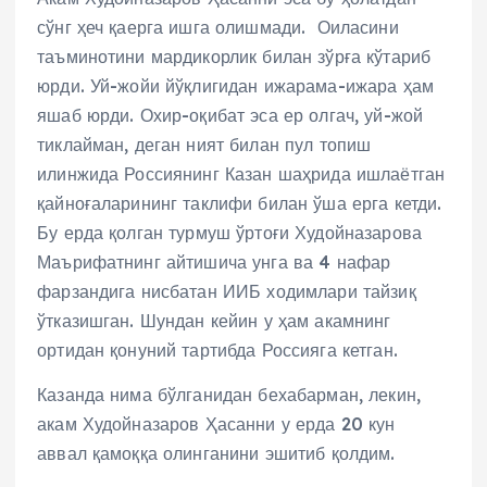
сўнг ҳеч қаерга ишга олишмади. Оиласини
таъминотини мардикорлик билан зўрға кўтариб
юрди. Уй-жойи йўқлигидан ижарама-ижара ҳам
яшаб юрди. Охир-оқибат эса ер олгач, уй-жой
тиклайман, деган ният билан пул топиш
илинжида Россиянинг Казан шаҳрида ишлаётган
қайноғаларининг таклифи билан ўша ерга кетди.
Бу ерда қолган турмуш ўртоғи Худойназарова
Маърифатнинг айтишича унга ва 4 нафар
фарзандига нисбатан ИИБ ходимлари тайзиқ
ўтказишган. Шундан кейин у ҳам акамнинг
ортидан қонуний тартибда Россияга кетган.
Казанда нима бўлганидан бехабарман, лекин,
акам Худойназаров Ҳасанни у ерда 20 кун
аввал қамоққа олинганини эшитиб қолдим.