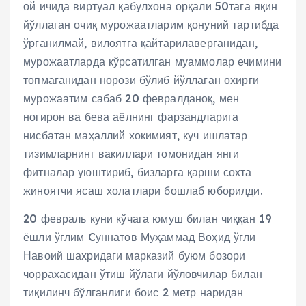
ой ичида виртуал қабулхона орқали 50тага яқин
йўллаган очиқ мурожаатларим қонуний тартибда
ўрганилмай, вилоятга қайтарилаверганидан,
мурожаатларда кўрсатилган муаммолар ечимини
топмаганидан норози бўлиб йўллаган охирги
мурожаатим сабаб 20 февралданоқ, мен
ногирон ва бева аёлнинг фарзандларига
нисбатан маҳаллий хокимият, куч ишлатар
тизимларнинг вакиллари томонидан янги
фитналар уюштириб, бизларга қарши сохта
жиноятчи ясаш холатлари бошлаб юборилди.
20 февраль куни кўчага юмуш билан чиққан 19
ёшли ўғлим Cуннатов Муҳаммад Воҳид ўғли
Навоий шахридаги марказий буюм бозори
чоррахасидан ўтиш йўлаги йўловчилар билан
тиқилинч бўлганлиги боис 2 метр наридан