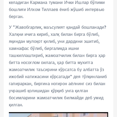
келадиган Кармана тумани Ички Ишлар бўлими
бошлиғи Илхом Тиллаев ёниб жўшиб интервью
берган.
У “Жавобгарлик, маъсулият қандай бошланади?
Халқни ичига кириб, халқ билан бирга бўлиб,
яқиндан мулоқот қилиб, уни дардини эшитиб,
хамнафас бўлиб, биргаликда ишни
ташкиллаштириб, жамоатчилик билан бирга ҳар
битта носоғлом оилага, ҳар битта мухитга
жамоатчилик таъсирини кўрсатса бу албатта ўз
ижобий натижасини кўрсатади” дея тўлқинланиб
гапираркан, биргина ногирон аёлнинг сиз билан
учрашиб қолишидан қўрқиб унга қилган
босимларини жамоатчилик билмайди деб умид
қилган.