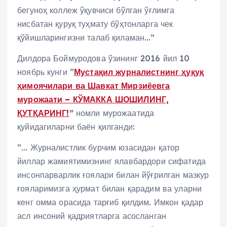
бегуноҳ коллеж ўқувчиси бўлган ўғлимга
нисбатан қуруқ туҳмату бўҳтонларга чек
қўйишларингизни талаб қиламан…”
Дилдора Боймуродова ўзининг 2016 йил 10
ноябрь кунги “
Мустақил журналистнинг ҳуқуқ
ҳимоячилари ва Шавкат Мирзиёевга
мурожаати – КЎМАККА ШОШИЛИНГ,
ҚУТҚАРИНГ!
”
номли мурожаатида
қуйидагиларни баён қилганди:
“… Журналистлик бурчим юзасидан қатор
йиллар жамиятимизнинг ялавбардори сифатида
инсонпарварлик ғоялари билан йўғрилган мазкур
ғояларимизга ҳурмат билан қарадим ва уларни
кенг омма орасида тарғиб қилдим. Имкон қадар
асл инсоний қадриятларга асосланган