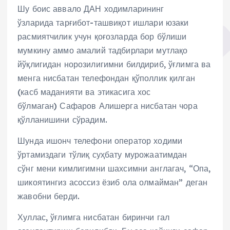
Шу боис аввало ДАН ходимларининг
ўзларида тарғибот-ташвиқот ишлари юзаки
расмиятчилик учун қоғозларда бор бўлиши
мумкину аммо амалий тадбирлари мутлақо
йўқлигидан норозилигимни билдириб, ўғлимга ва
менга нисбатан телефондан қўполлик қилган
(касб маданияти ва этикасига хос
бўлмаган) Сафаров Алишерга нисбатан чора
қўлланишини сўрадим.
Шунда ишонч телефони оператор ходими
ўртамиздаги тўлиқ суҳбату мурожаатимдан
сўнг мени кимлигимни шахсимни англагач, “Опа,
шикоятингиз асоссиз ёзиб ола олмайман” деган
жавобни берди.
Хуллас, ўғлимга нисбатан биринчи гал