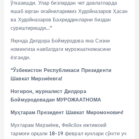
ўтказишди. Улар бизлардан чет давлатларда
яшаб юрган оғайниларимиз Худойназаров Ҳасан
ва Худойназаров Бахриддинларни биздан
суриштиришди…”
Яқинда Дилдора Боймуродова яна Сизни
номингиза навбатдаги мурожаатномасини
ёзганди.
“Ўзбекистон Республикаси Президенти
Шавкат Мирзиёевга!
Ногирон, журналист Дилдора
Боймуродовадан
МУРОЖААТНОМА
Муҳтарам Президент Шавкат Миромонович!
Мухтарам Мирзиёев, Фейсбок ижтимоий
тармоғи орқали 18-19 феврал кунлари сўнгги уч