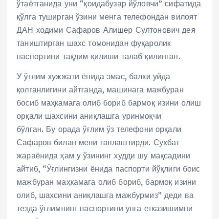
ўтаётганида уни “қоидабузар йўловчи” сифатида
қўлга туширган ўзини менга телефондан вилоят
ДАН ходими Сафаров Алишер Султонович дея
таништирган шахс томонидан фуқаролик
паспортини тақдим қилиши талаб қилинган.
У ўғлим хужжати ёнида эмас, балки уйда
қолганлигини айтганда, машинага мажбуран
босиб маҳкамага олиб бориб бармоқ изини олиш
орқали шахсини аниқлашга уринмоқчи
бўлган. Бу орада ўғлим ўз телефони орқали
Сафаров билан мени гаплаштирди. Сухбат
жараёнида ҳам у ўзининг худди шу мақсадини
айтиб, “Ўғлингизни ёнида паспорти йўқлиги боис
мажбуран маҳкамага олиб бориб, бармоқ изини
олиб, шахсини аниқлашга мажбурмиз” деди ва
тезда ўғлимнинг паспортини унга етказишимни