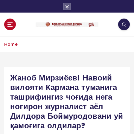
S
k
i
p
t
o
Home
c
o
n
t
e
Жаноб Мирзиёев! Навоий
n
вилояти Кармана туманига
t
ташрифингиз чоғида нега
ногирон журналист аёл
Дилдора Боймуродовани уй
қамоғига олдилар?