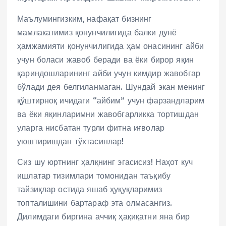
Маълумингизким, нафақат бизнинг
мамлакатимиз қонунчилигида балки дунё
ҳамжамияти қонунчилигида ҳам онасининг айби
учун боласи жавоб беради ва ёки бирор яқин
қариндошларининг айби учун кимдир жавобгар
бўлади дея белгиланмаган. Шундай экан менинг
қўштирноқ ичидаги “айбим” учун фарзандларим
ва ёки яқинларимни жавобгарликка тортишдан
уларга нисбатан турли фитна иғволар
уюштиришдан тўхтасинлар!
Сиз шу юртнинг ҳалқнинг эгасисиз! Наҳот куч
ишлатар тизимлари томонидан таъқибу
тайзиқлар остида яшаб ҳуқуқларимиз
топталишини бартараф эта олмасангиз.
Дилимдаги биргина аччиқ ҳақиқатни яна бир