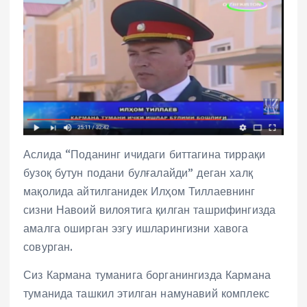
Аслида “Поданинг ичидаги биттагина тиррақи
бузоқ бутун подани булғалайди” деган халқ
мақолида айтилганидек Илҳом Тиллаевнинг
сизни Навоий вилоятига қилган ташрифингизда
амалга оширган эзгу ишларингизни хавога
совурган.
Сиз Кармана туманига борганингизда Кармана
туманида ташкил этилган намунавий комплекс