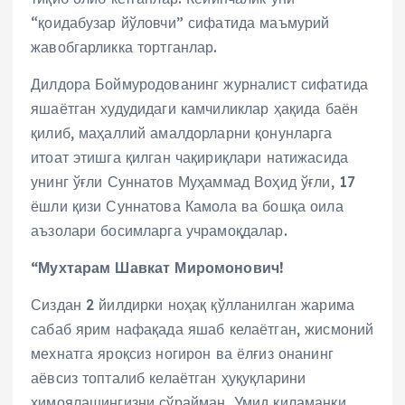
“қоидабузар йўловчи” сифатида маъмурий
жавобгарликка тортганлар.
Дилдора Боймуродованинг журналист сифатида
яшаётган худудидаги камчиликлар ҳақида баён
қилиб, маҳаллий амалдорларни қонунларга
итоат этишга қилган чақириқлари натижасида
унинг ўғли Суннатов Муҳаммад Воҳид ўғли, 17
ёшли қизи Суннатова Камола ва бошқа оила
аъзолари босимларга учрамоқдалар.
“Мухтарам Шавкат Миромонович!
Сиздан 2 йилдирки ноҳақ қўлланилган жарима
сабаб ярим нафақада яшаб келаётган, жисмоний
мехнатга яроқсиз ногирон ва ёлғиз онанинг
аёвсиз топталиб келаётган ҳуқуқларини
ҳимоялашингизни сўрайман. Умид қиламанки