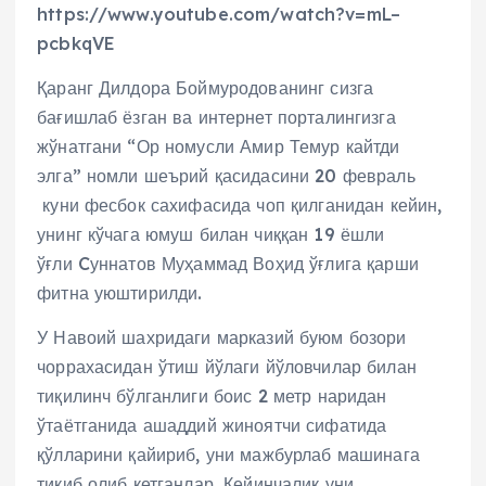
https://www.youtube.com/watch?v=mL–
pcbkqVE
Қаранг Дилдора Боймуродованинг сизга
бағишлаб ёзган ва интернет порталингизга
жўнатгани “Ор номусли Амир Темур кайтди
элга” номли шеърий қасидасини 20 февраль
куни фесбок сахифасида чоп қилганидан кейин,
унинг кўчага юмуш билан чиққан 19 ёшли
ўғли Cуннатов Муҳаммад Воҳид ўғлига қарши
фитна уюштирилди.
У Навоий шахридаги марказий буюм бозори
чоррахасидан ўтиш йўлаги йўловчилар билан
тиқилинч бўлганлиги боис 2 метр наридан
ўтаётганида ашаддий жиноятчи сифатида
қўлларини қайириб, уни мажбурлаб машинага
тиқиб олиб кетганлар. Кейинчалик уни