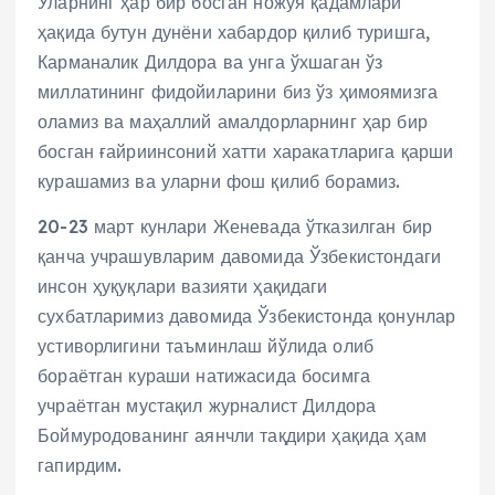
Уларнинг ҳар бир босган ножўя қадамлари
ҳақида бутун дунёни хабардор қилиб туришга,
Карманалик Дилдора ва унга ўхшаган ўз
миллатининг фидойиларини биз ўз ҳимоямизга
оламиз ва маҳаллий амалдорларнинг ҳар бир
босган ғайриинсоний хатти харакатларига қарши
курашамиз ва уларни фош қилиб борамиз.
20-23 март кунлари Женевада ўтказилган бир
қанча учрашувларим давомида Ўзбекистондаги
инсон ҳуқуқлари вазияти ҳақидаги
сухбатларимиз давомида Ўзбекистонда қонунлар
устиворлигини таъминлаш йўлида олиб
бораётган кураши натижасида босимга
учраётган мустақил журналист Дилдора
Боймуродованинг аянчли тақдири ҳақида ҳам
гапирдим.