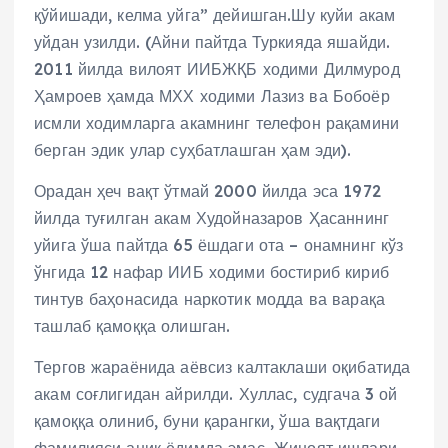
қўйишади, келма уйга” дейишган.Шу куйи акам
уйдан узилди. (Айни пайтда Туркияда яшайди.
2011 йилда вилоят ИИБЖҚБ ходими Дилмурод
Ҳамроев ҳамда МХХ ходими Лазиз ва Бобоёр
исмли ходимларга акамнинг телефон рақамини
берган эдик улар суҳбатлашган ҳам эди).
Орадан ҳеч вақт ўтмай 2000 йилда эса 1972
йилда туғилган акам Худойназаров Ҳасаннинг
уйига ўша пайтда 65 ёшдаги ота – онамнинг кўз
ўнгида 12 нафар ИИБ ходими бостириб кириб
тинтув баҳонасида наркотик модда ва варақа
ташлаб қамоққа олишган.
Тергов жараёнида аёвсиз калтаклаши оқибатида
акам соғлигидан айрилди. Хуллас, судгача 3 ой
қамоққа олиниб, буни қарангки, ўша вақтдаги