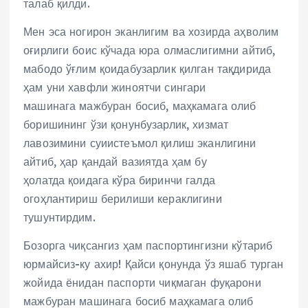
талаб қилди.
Мен эса ногирон эканлигим ва хозирда аҳволим
оғирлиги боис кўчада юра олмаслигимни айтиб,
мабодо ўғлим қоидабузарлик қилган тақдирида
ҳам уни хавфли жиноятчи сингари
машинага мажбуран босиб, маҳкамага олиб
боришининг ўзи қонунбузарлик, хизмат
лавозимини суиистеъмол қилиш эканлигини
айтиб, ҳар қандай вазиятда ҳам бу
ҳолатда қоидага кўра биринчи галда
огоҳлантириш берилиши кераклигини
тушунтирдим.
Бозорга чиқсангиз ҳам паспортингизни кўтариб
юрмайсиз-ку ахир! Қайси қонунда ўз яшаб турган
жойида ёнидан паспорти чиқмаган фуқарони
мажбуран машинага босиб маҳкамага олиб