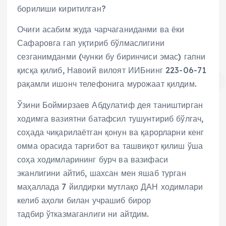
борилиши киритилган?
Очиғи асабим жуда чарчаганиданми ва ёки
Сафаровга гап уқтириб бўлмаслигини
сезганимданми (чунки бу биринчиси эмас) гапни
қисқа қилиб, Навоий вилоят ИИБнинг 223-06-71
рақамли ишонч телефонига мурожаат қилдим.
Ўзини Боймирзаев Абдулатиф дея таништирган
ходимга вазиятни батафсил тушунтириб бўлгач,
соҳада чиқарилаётган қонун ва қарорларни кенг
омма орасида тарғибот ва ташвиқот қилиш ўша
соҳа ходимларининг бурч ва вазифаси
эканлигини айтиб, шахсан мен яшаб турган
маҳаллада 7 йилдирки мутлақо ДАН ходимлари
келиб аҳоли билан учрашиб бирор
тадбир ўтказмаганлиги ни айтдим.