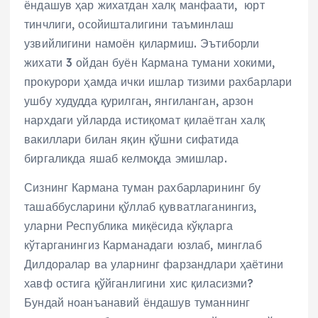
ёндашув ҳар жихатдан халқ манфаати, юрт
тинчлиги, осойишталигини таъминлаш
узвийлигини намоён қилармиш. Эътиборли
жихати 3 ойдан буён Кармана тумани хокими,
прокурори ҳамда ички ишлар тизими рахбарлари
ушбу худудда қурилган, янгиланган, арзон
нархдаги уйларда истиқомат қилаётган халқ
вакиллари билан яқин қўшни сифатида
биргаликда яшаб келмоқда эмишлар.
Сизнинг Кармана туман рахбарларининг бу
ташаббусларини қўллаб қувватлаганингиз,
уларни Республика миқёсида кўқларга
кўтарганингиз Карманадаги юзлаб, минглаб
Дилдоралар ва уларнинг фарзандлари ҳаётини
хавф остига қўйганлигини хис қиласизми?
Бундай ноанъанавий ёндашув туманнинг