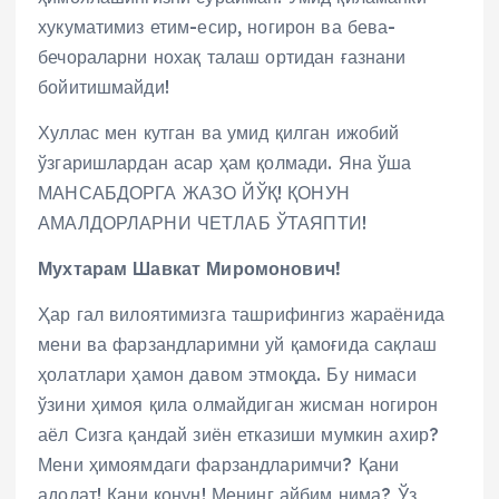
хукуматимиз етим-есир, ногирон ва бева-
бечораларни нохақ талаш ортидан ғазнани
бойитишмайди!
Хуллас мен кутган ва умид қилган ижобий
ўзгаришлардан асар ҳам қолмади. Яна ўша
МАНСАБДОРГА ЖАЗО ЙЎҚ! ҚОНУН
АМАЛДОРЛАРНИ ЧЕТЛАБ ЎТАЯПТИ!
Мухтарам Шавкат Миромонович!
Ҳар гал вилоятимизга ташрифингиз жараёнида
мени ва фарзандларимни уй қамоғида сақлаш
ҳолатлари ҳамон давом этмоқда. Бу нимаси
ўзини ҳимоя қила олмайдиган жисман ногирон
аёл Сизга қандай зиён етказиши мумкин ахир?
Мени ҳимоямдаги фарзандларимчи? Қани
адолат! Қани қонун! Менинг айбим нима? Ўз