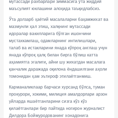
мутассади рахбарлари зиммасига ўта жиддий
маъсулият юклашини алоҳида таъқидлабсиз.
Ўта долзарб ҳаётий масалаларни баҳамжихат ва
мазмунли ҳал этиш, халқнинг мутассади
идоралар вакилларига бўлган ишончини
мустахкамлаш, одамларнинг интилишлари,
талаб ва истакларини янада кўпроқ англаш учун
янада кўпроқ ҳалқ билан бирга бўлиш катта
аҳамиятга эгалиги, айни шу жихатдан масалага
қанчалик даражада оқилона ёндашилгани аҳоли
томонидан ҳам эътироф этилаётганмиш.
Карманаликлаар барчаси хурсанд бўлса, туман
прокурори, хокими, милиция амалдорлари арзон
уйларда яшаётганларини сизга кўз кўз
қилаётганлари бир пайтида ногирон журналист
Дилдора Боймуродованинг хонадонига