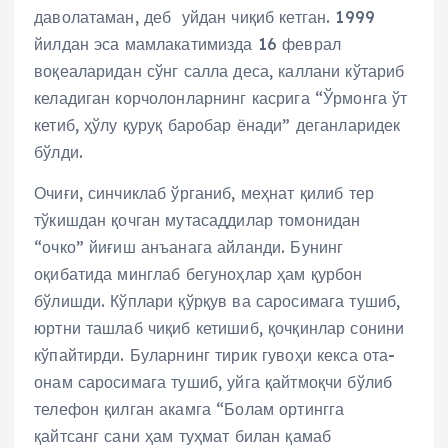
даволатаман, деб уйдан чиқиб кетган. 1999
йилдан эса мамлакатимизда 16 феврал
воқеаларидан сўнг салла деса, каллани кўтариб
келадиган корчолонларнинг касрига “Ўрмонга ўт
кетиб, ҳўлу қуруқ баробар ёнади” деганларидек
бўлди.
Очиғи, синчиклаб ўрганиб, меҳнат қилиб тер
тўкишдан қочган мутасаддилар томонидан
“очко” йиғиш анъанага айланди. Бунинг
оқибатида минглаб бегуноҳлар ҳам қурбон
бўлишди. Кўплари қўрқув ва саросимага тушиб,
юртни ташлаб чиқиб кетишиб, қочқинлар сонини
кўпайтирди. Буларнинг тирик гувоҳи кекса ота-
онам саросимага тушиб, уйга қайтмоқчи бўлиб
телефон қилган акамга “Болам ортингга
қайтсанг сани ҳам туҳмат билан қамаб