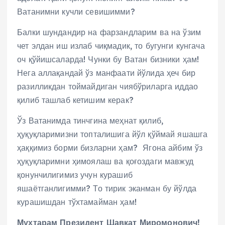
Ватанимни кучли севишимми?
Балки шундандир на фарзандларим ва на ўзим
чет элдан иш излаб чиқмадик, то бугунги кунгача
оч қўйишсаларда! Чунки бу Ватан бизники ҳам!
Нега аллақандай ўз манфаати йўлида ҳеч бир
разилликдан тоймайдиган чиябўриларга иддао
қилиб ташлаб кетишим керак?
Ўз Ватанимда тинчгина меҳнат қилиб,
ҳуқуқларимизни топталишига йўл қўймай яшашга
ҳаққимиз борми бизларни ҳам? Ягона айбим ўз
ҳуқуқларимни ҳимоялаш ва қоғоздаги мавжуд
қонунчилигимиз учун курашиб
яшаётганлигимми? То тирик эканман бу йўлда
курашишдан тўхтамайман ҳам!
Муҳтарам Президент Шавкат Миромонович!