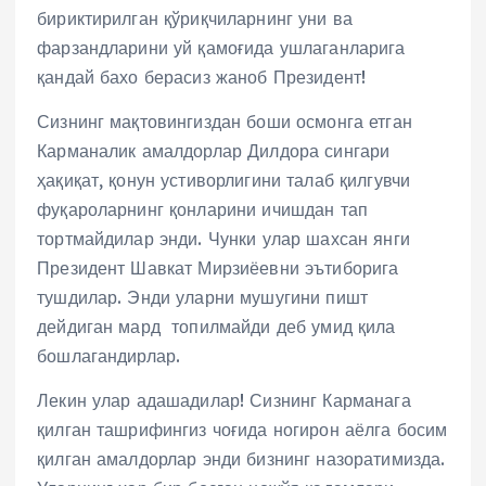
бириктирилган қўриқчиларнинг уни ва
фарзандларини уй қамоғида ушлаганларига
қандай бахо берасиз жаноб Президент!
Сизнинг мақтовингиздан боши осмонга етган
Карманалик амалдорлар Дилдора сингари
ҳақиқат, қонун устиворлигини талаб қилгувчи
фуқароларнинг қонларини ичишдан тап
тортмайдилар энди. Чунки улар шахсан янги
Президент Шавкат Мирзиёевни эътиборига
тушдилар. Энди уларни мушугини пишт
дейдиган мард топилмайди деб умид қила
бошлагандирлар.
Лекин улар адашадилар! Сизнинг Карманага
қилган ташрифингиз чоғида ногирон аёлга босим
қилган амалдорлар энди бизнинг назоратимизда.