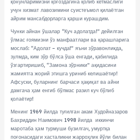
қонунларимизни қоғоздагина қолиб кетмаслиги
учун хизмат лавозимини суистеъмол қилаётган
айрим мансабдорларга қарши курашдим.
Чунки айнан ўшалар “Куч адолатда!” дейилган
ўлмас ғоямизни ўз манфаатлари ва қарашларига
мослаб: “Адолат – кучда!” яъни зўравонликда,
зулмда, ким зўр бўлса ўша енгади, қабилида
ўзгартиришиб, “Замона зўрники” ақидасини
жамиятга жорий этишга уриниб келишаётир!
Афсуски, буларнинг барчаси ҳақиқат ва айни
дамгача ҳам енгиб бўлмас разил куч бўлиб
қолаётир!
Менинг 1969 йилда туғилган акам Худойназаров
Бахриддин Наимович 1998 йилда иккинчи
маротаба ҳам турмуши бузилгач, умуртқа
поғонасидаги хасталикни жарроҳлик йўли билан