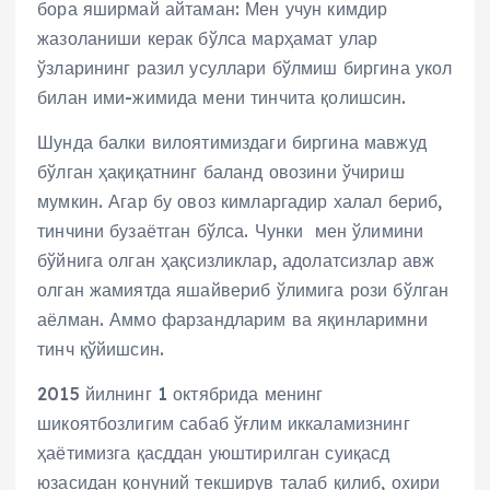
бора яширмай айтаман: Мен учун кимдир
жазоланиши керак бўлса марҳамат улар
ўзларининг разил усуллари бўлмиш биргина укол
билан ими-жимида мени тинчита қолишсин.
Шунда балки вилоятимиздаги биргина мавжуд
бўлган ҳақиқатнинг баланд овозини ўчириш
мумкин. Агар бу овоз кимларгадир халал бериб,
тинчини бузаётган бўлса. Чунки мен ўлимини
бўйнига олган ҳақсизликлар, адолатсизлар авж
олган жамиятда яшайвериб ўлимига рози бўлган
аёлман. Аммо фарзандларим ва яқинларимни
тинч қўйишсин.
2015 йилнинг 1 октябрида менинг
шикоятбозлигим сабаб ўғлим иккаламизнинг
ҳаётимизга қасддан уюштирилган суиқасд
юзасидан қонуний текширув талаб қилиб, охири