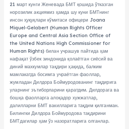
21 март кунги Женевада БМТ қошида ўтказган
норозилик акциямиз ҳамда шу куни БМТнинг
инсон ҳуқуқлари кўмитаси офицери Joana
Miquel-Gelabert (Human Rights Officer
Europe and Central Asia Section Office of
the United Nations High Commissioner for
Human Rights) билан учрашув пайтида ҳам
нафақат ўзбек зиндонида қолаётган сиёсий ва
диний махкумлар тақдири ҳақида, балким
мамлакатда босимга учраётган фаоллар,
жумладан Дилдора Боймуродованинг тақдирига
уларнинг эътиборларини қаратдим. Дилдорага ва
бошқа фаолларга алоқадор хужжатлар,
далилларни БМТ вакилларига тақдим қилганман.
Билингки Дилдора Боймуродова тақдирини
БМТдагилар ҳам ўз назоратларига олганлар.