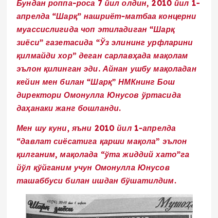
Бундан роппа-роса 7 йил олдин, 2010 йил 1-
апрелда “Шарқ” нашриёт-матбаа концерни
муассислигида чоп этиладиган “Шарқ
зиёси” газетасида “Ўз элининг урфларини
қилмайди хор” деган сарлавҳада мақолам
эълон қилинган эди. Айнан ушбу мақоладан
кейин мен билан “Шарқ” НМКнинг Бош
директори Омонулла Юнусов ўртасида
даҳанаки жанг бошланди.
Мен шу куни, яъни 2010 йил 1-апрелда
“давлат сиёсатига қарши мақола” эълон
қилганим, мақолада “ўта жиддий хато”га
йўл қўйганим учун Омонулла Юнусов
ташаббуси билан ишдан бўшатилдим.