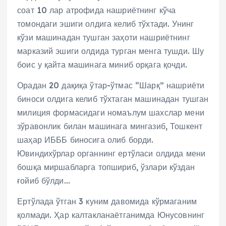
соат 10 лар атрофида нашриётнинг кўча
томондаги эшиги олдига келиб тўхтади. Унинг
кўзи машинадан тушган заҳоти нашриётнинг
марказий эшиги олдида турган менга тушди. Шу
боис у қайта машинага миниб орқага қочди.
Орадан 20 дақиқа ўтар-ўтмас “Шарқ” нашриёти
биноси олдига келиб тўхтаган машинадан тушган
милиция формасидаги номаълум шахслар мени
зўравонлик билан машинага мингазиб, Тошкент
шаҳар ИБББ биносига олиб борди.
Ювиндихўрлар органнинг ертўласи олдида мени
бошқа миршабларга топшириб, ўзлари кўздан
ғойиб бўлди…
Ертўлада ўтган 3 куним давомида кўрмаганим
қолмади. Ҳар калтакланаётганимда Юнусовнинг