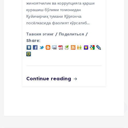
жиноятчилик ва коррупцияга қарши
курашиш бўлими томонидан
Қуйичирчиқ тумани Қўрғонча
посёлкасида фаолият кўрсатиб…
Тавсия этинг / Поделиться /
Share:
Continue reading