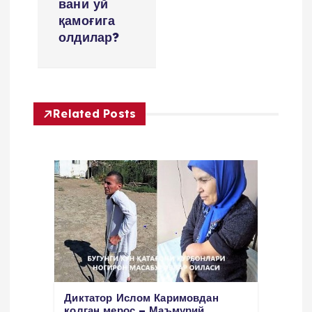
вани уй
қамоғига
g
олдилар?
a
t
Related Posts
i
o
n
Диктатор Ислом Каримовдан
қолган мерос – Маъмурий