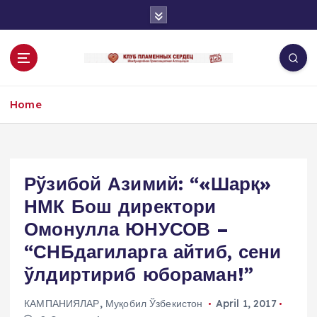
S
k
i
p
t
o
Home
c
o
n
t
e
Рўзибой Азимий: “«Шарқ»
n
НМК Бош директори
t
Омонулла ЮНУСОВ –
“СНБдагиларга айтиб, сени
ўлдиртириб юбораман!”
КАМПАНИЯЛАР
,
Муқобил Ўзбекистон
April 1, 2017