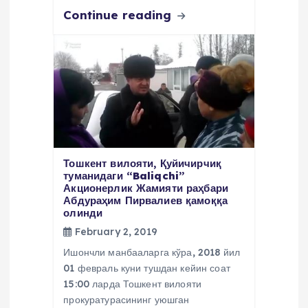
Continue reading
Тошкент вилояти, Қуйичирчиқ
туманидаги “Baliqchi”
Акционерлик Жамияти раҳбари
Абдураҳим Пирвалиев қамоққа
олинди
February 2, 2019
Ишончли манбааларга кўра, 2018 йил
01 февраль куни тушдан кейин соат
15:00 ларда Тошкент вилояти
прокуратурасининг уюшган