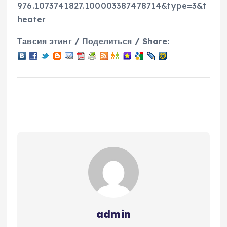
976.1073741827.100003387478714&type=3&t
heater
Тавсия этинг / Поделиться / Share:
admin