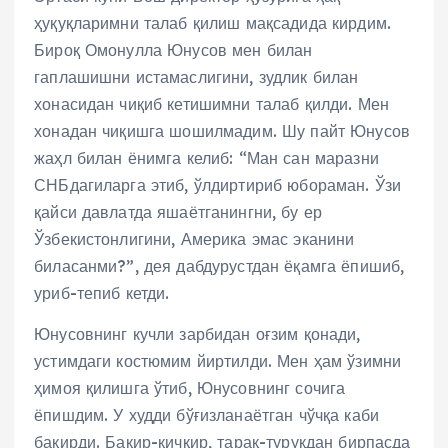
ҳуқуқларимни талаб қилиш мақсадида кирдим.
Бироқ Омонулла Юнусов мен билан
гаплашишни истамаслигини, зудлик билан
хонасидан чиқиб кетишимни талаб қилди. Мен
хонадан чиқишга шошилмадим. Шу пайт Юнусов
жаҳл билан ёнимга келиб: “Ман сан маразни
СНБдагиларга этиб, ўлдиртириб юбораман. Ўзи
қайси давлатда яшаётганингни, бу ер
Ўзбекистонлигини, Америка эмас эканини
биласанми?”, дея дабдурустдан ёқамга ёпишиб,
уриб-тепиб кетди.
Юнусовнинг кучли зарбидан оғзим қонади,
устимдаги костюмим йиртилди. Мен ҳам ўзимни
ҳимоя қилишга ўтиб, Юнусовнинг сочига
ёпишдим. У худди бўғизланаётган чўчқа каби
бақирди. Бақир-қичқир, тарақ-туруқдан бирпасда