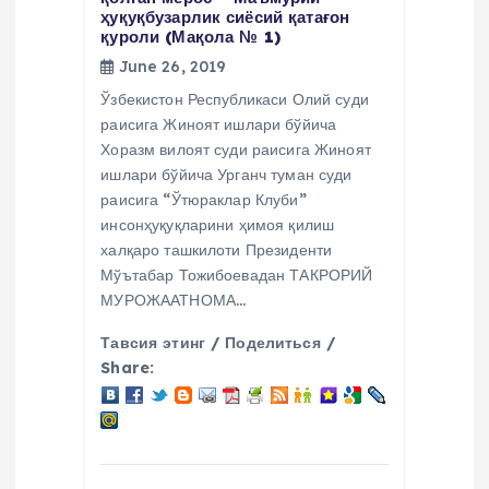
ҳуқуқбузарлик сиёсий қатағон
қуроли (Мақола № 1)
June 26, 2019
Ўзбекистон Республикаси Олий суди
раисига Жиноят ишлари бўйича
Хоразм вилоят суди раисига Жиноят
ишлари бўйича Урганч туман суди
раисига “Ўтюраклар Клуби”
инсонҳуқуқларини ҳимоя қилиш
халқаро ташкилоти Президенти
Мўътабар Тожибоевадан ТАКРОРИЙ
МУРОЖААТНОМА…
Тавсия этинг / Поделиться /
Share: