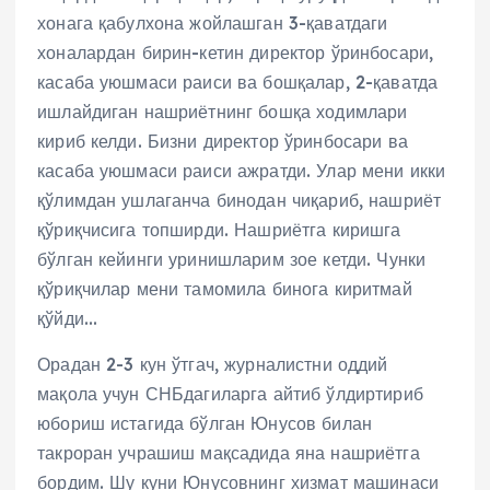
хонага қабулхона жойлашган 3-қаватдаги
хоналардан бирин-кетин директор ўринбосари,
касаба уюшмаси раиси ва бошқалар, 2-қаватда
ишлайдиган нашриётнинг бошқа ходимлари
кириб келди. Бизни директор ўринбосари ва
касаба уюшмаси раиси ажратди. Улар мени икки
қўлимдан ушлаганча бинодан чиқариб, нашриёт
қўриқчисига топширди. Нашриётга киришга
бўлган кейинги уринишларим зое кетди. Чунки
қўриқчилар мени тамомила бинога киритмай
қўйди…
Орадан 2-3 кун ўтгач, журналистни оддий
мақола учун СНБдагиларга айтиб ўлдиртириб
юбориш истагида бўлган Юнусов билан
такроран учрашиш мақсадида яна нашриётга
бордим. Шу куни Юнусовнинг хизмат машинаси