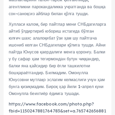
агентликни парокандаликка учратганда ва бошқа
сон-саноқсиз айблар билан қўлга тушди.
Хулласи калом, бир пайтлар мени СНБдагиларга
айтиб ўлдиртириб юбориш истагида бўлган
юлғич шахс алалоқибат ўзи ҳам шу пайтгача
ишониб келган СНБдагилари қўлига тушди. Айни
пайтда Юнусов қаердалиги менга қоронғу. Балки
у бу сафар ҳам тегирмондан бутун чиққандир,
балки яна қайсидир бир ёғли ташкилотни
бошқараётгандир. Билмадим. Омонулла
Юнусовни мутлақо эслагим келмаслиги учун ҳам
бунга қизиқмадим. Бироқ ҳар йили 1-апрел куни
Омонулла беихтиёр ёдимга тушади.
https://www.facebook.com/photo.php?
fbid=1150247881764783&set=a.765742656881