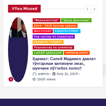
You Missed
"Журналисты"
"Правозащитники"
2014 - 2018. Борьбы
Кибербуллинг
КОАЛИЦИЯ
Коррупция и отмывание денег
ПОВИЛИКА
Покрователи и спонсоры
Пропаганда насилия и террор
Салай Хакназар
т
Пулат Ахунов: Нам надо
заявить, что мы не разделяем
методы М.Салиха а
придерживаемся
демократических и
ненасильственных методов…
admin
July 10, 2019
1466 views
3