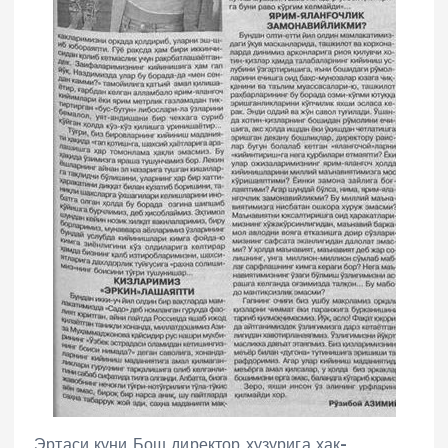
Эртаси куни Бош директор ҳузурига ҳақ-