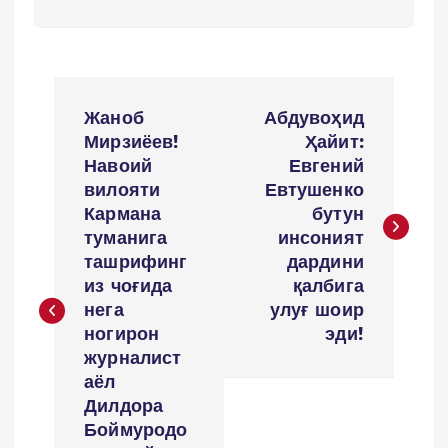
P
Жаноб
Абдувоҳид
o
Мирзиёев!
Ҳайит:
Навоий
Евгений
s
вилояти
Евтушенко
Кармана
бутун
t
туманига
инсоният
ташрифинг
дардини
n
из чоғида
қалбига
нега
улуғ шоир
a
ногирон
эди!
журналист
v
аёл
Дилдора
i
Боймуродо