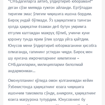
“СНБдагиларга айтиб, ўлдиртириб юбораман!”
деган сўзи миямда ғужғон айланди. Ертўладан
тиригим эмас ўлигим чиқишига ишона бордим.
Бироқ ундай бўлмади. Ўз ҳақиқатимга таянган
ҳолда ҳақиқатни ёзаман деб бутун умримга
етгулик калтакдан мажруҳ бўлиб, учинчи куни
қоронғу тунда ярим ўлик ҳолда уйга қайтдим.
Юнусов мени ўлдиртириб юбормаганини ҳисобга
олмаганда, гапининг устидан чиқди. Бироқ мен
шу кунгача ижрочиларнинг кимлигини –
СНБдагиларми, милицияларми билолмай
андармонман…
Омонулланинг қўлида омон қолганимдан кейин
Ўзбекистонда ҳақиқатнинг юзага чиқишига
ишончим тамомила сўнди, аниқроғи, ҳақиқатнинг
юзига мағрурона тупурдим. Юнусовнинг бу