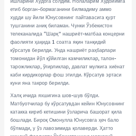
ишларини Худога солдим. Нолаларим Худойимга
етиб борган-бормаганини билмадиму аммо
худди шу йили Юнусовнинг пайтавасига қурт
тушганини аниқ биламан. Чунки Ўзбекистон
телеканалида “Шарқ” нашриёт-матбаа концерни
фаолияти ҳақида 1 соатга яқин танқидий
кўрсатув берилди. Унда нашриёт раҳбарлари
томонидан йўл қўйилган камчиликлар, талон-
тарожликлар, ўғирликлар, давлат мулкига хиёнат
каби кирдикорлар фош этилди. Кўрсатув эртаси
куни яна такрор берилди.
Халқ ичида яхшигина шов-шув бўлди.
Матбуотчилар бу кўрсатувдан кейин Юнусовнинг
катакка кириб кетишини ўзларича башорат қила
бошлади. Бироқ Омонулла Юнусовга ҳеч бало
бўлмади, у ўз лавозимида қолаверди. Ҳатто