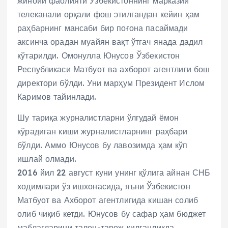
жиноий фаолияти Ўзбекистоннинг марказий
телеканали орқали фош этилгандан кейин ҳам
раҳбарнинг мансаби бир поғона пасаймади
аксинча орадан муайян вақт ўтгач янада дадил
кўтарилди. Омонулла Юнусов Ўзбекистон
Республикаси Матбуот ва ахборот агентлиги бош
директори бўлди. Уни марҳум Президент Ислом
Каримов тайинлади.
Шу тариқа журналистларни ўлгудай ёмон
кўрадиган киши журналистларнинг раҳбари
бўлди. Аммо Юнусов бу лавозимда ҳам кўп
ишлай олмади.
2016 йил 22 август куни унинг қўлига айнан СНБ
ходимлари ўз ишхонасида, яъни Ўзбекистон
Матбуот ва Ахборот агентлигида кишан солиб
олиб чиқиб кетди. Юнусов бу сафар ҳам бюджет
маблағларини талон-тарож қилганликда,