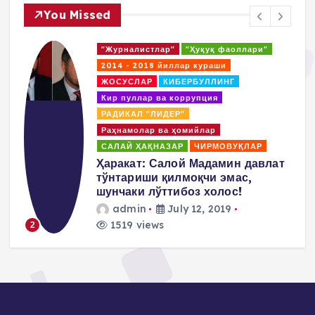
You Missed
"Журналистлар"
"Ҳуқуқ фаоллари"
2014 - 2018 йиллар кураши
ЖОСУСЛАР
КИБЕРБУЛЛИНГ
Кир пуллар ва коррупция
РАДИКАЛ "ЛИДЕР"
Раҳнамолар ва ҳомийлар
САЛАЙ ҲАҚНАЗАР
ЧИРМОВУҚЛАР
д
Ҳаракат: Салой Мадамин давлат
тўнтариши қилмоқчи эмас,
шунчаки лўттибоз холос!
admin
July 12, 2019
1519 views
2