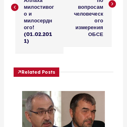
Аллаха
по
t
милостивог
вопросам
о и
человеческ
n
милосердн
ого
ого!
измерения
a
(01.02.201
ОБСЕ
1)
v
i
Related Posts
g
a
t
i