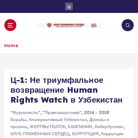
S
k
i
p
t
o
Home
c
o
n
t
e
Ц-1: Не триумфальное
n
возвращение Human
t
Rights Watch в Узбекистан
"Журналисты"
,
"Правозащитники"
,
2014 - 2018.
Борьбы
,
Альтернативный Узбекистан
,
Доноры и
проекты
,
ЖЕРТВЫ ПЫТОК
,
КАМПАНИИ
,
Кибербуллинг
,
КЛУБ ПЛАМЕННЫХ СЕРДЕЦ
,
КОРРУПЦИЯ
,
Коррупция