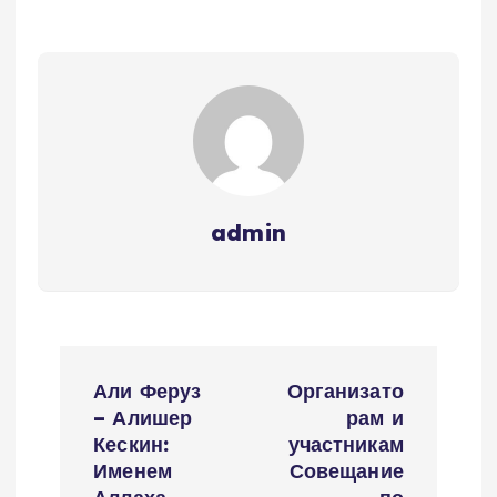
admin
P
Али Феруз
Организато
o
– Алишер
рам и
Кескин:
участникам
s
Именем
Совещание