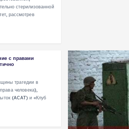
ительно стерилизованной
тет, рассмотрев
ние с правами
атично
вщины трагедии в
права человека),
пыток (ACAT) и «Клуб