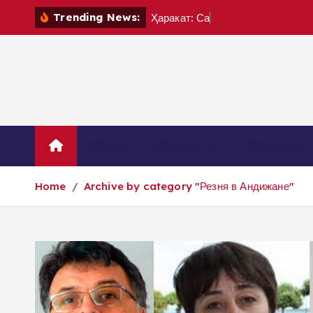
S
Trending News:
Ҳ
а
р
а
к
а
т
:
С
а
л
о
й
М
а
д
а
м
и
н
k
i
p
t
o
c
o
Home
Contact us
Contactez 
n
t
Home
Archive by category "Резня в Андижане"
e
n
t