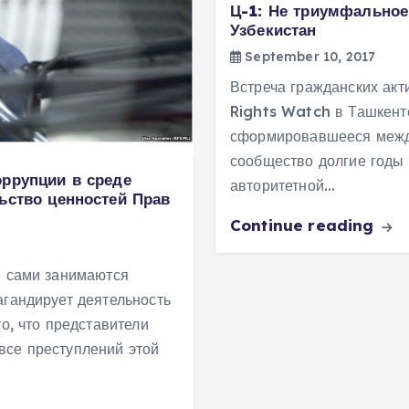
Ц-1: Не триумфально
Узбекистан
September 10, 2017
Встреча гражданских ак
Rights Watch в Ташкент
сформировавшееся межд
сообщество долгие годы
оррупции в среде
авторитетной…
ьство ценностей Прав
Continue reading
и сами занимаются
агандирует деятельность
то, что представители
все преступлений этой