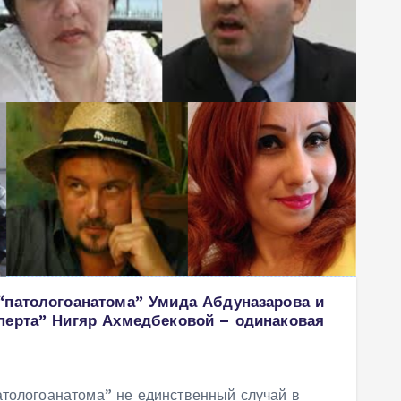
“патологоанатома” Умида Абдуназарова и
перта” Нигяр Ахмедбековой – одинаковая
атологоанатома” не единственный случай в