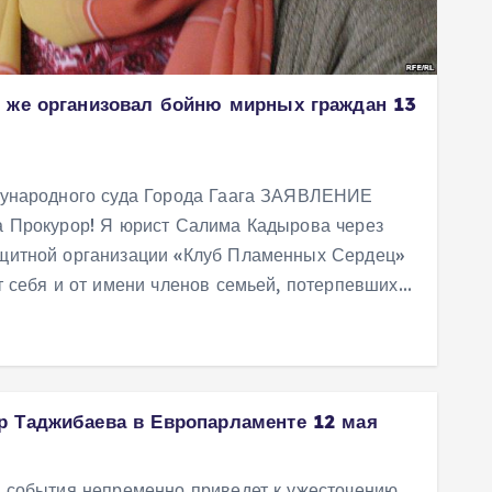
 же организовал бойню мирных граждан 13
дународного суда Города Гаага ЗАЯВЛЕНИЕ
 Прокурор! Я юрист Салима Кадырова через
щитной организации «Клуб Пламенных Сердец»
 себя и от имени членов семьей, потерпевших…
р Таджибаева в Европарламенте 12 мая
 события непременно приведет к ужесточению