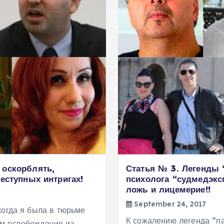
 оскорблять,
Статья № 3. Легенды 
еступных интригах!
психолога “судмедэкс
ложь и лицемерие!!
September 24, 2017
когда я была в тюрьме
К сожалению легенда “п
ём освобождение из