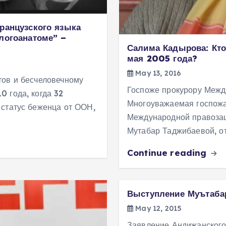
ранцузского языка
логоанатоме” –
Салима Кадырова: Кто
мая 2005 года?
May 13, 2016
тов и бесчеловечному
Госпоже прокурору Меж
 года, когда 32
Многоуважаемая госпожа
 статус беженца от ООН,
Международной правоза
Мутабар Таджибаевой, от
Continue reading
Выступление Муътаба
May 12, 2015
Заявление Андижанского