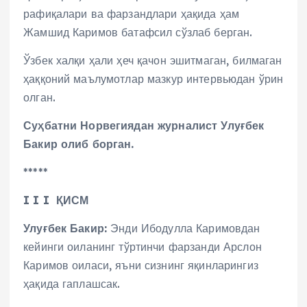
рафиқалари ва фарзандлари ҳақида ҳам
Жамшид Каримов батафсил сўзлаб берган.
Ўзбек халқи ҳали ҳеч қачон эшитмаган, билмаган
ҳаққоний маълумотлар мазкур интервьюдан ўрин
олган.
Суҳбатни Норвегиядан журналист Улуғбек
Бакир олиб борган.
*****
I I I ҚИСМ
Улуғбек Бакир:
Энди Ибодулла Каримовдан
кейинги оиланинг тўртинчи фарзанди Арслон
Каримов оиласи, яъни сизнинг яқинларингиз
ҳақида гаплашсак.