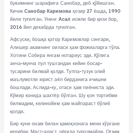
бувимнинг шарафига Санобар, деб қўйишган.
Кичик
Санобар Каримова
ҳозир 27 ёшда, 1990
йили туғилган. Унинг
Асал
исмли бир қизи бор,
2016 йил декабрда туғилган.
Афсуски, бошқа қатор Каримовлар сингари,
Алишер акамнинг оиласи ҳам фожиаларга тўла.
Хотини Собира янгам нотариус эди. Қўлига
анча-мунча пул тушгандан кейин босар-
тусарини билмай қолди. Туппа-тузук олий
маълумотли юрист аёл бирданига ичишни
бошлади. Аслида-ку, отаси ҳам пиёниста эди.
Кўмир конида шахтёр бўлган. Шу қон тортибми
билмадим, келинойим ҳам майпараст бўлиб
қолди.
Бир куни онам билан қамоқхонага мени кўргани
келибди. Маст-аласт, оёғида туролмайди. Оғзим