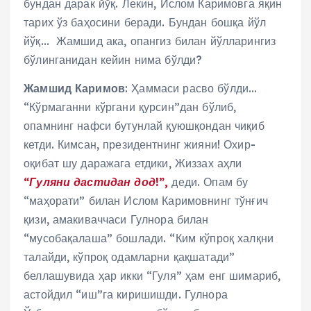
бундан дарак йўқ. Лекин, Ислом Каримовга яқин
тарих ўз баҳосини беради. Бундан бошқа йўл
йўқ… Жамшид ака, опангиз билан йўлларингиз
бўлинганидан кейин нима бўлди?
Жамшид Каримов
: Ҳаммаси расво бўлди…
“Кўрмаганни кўргани қурсин”дан бўлиб,
опамнинг нафси бутунлай қуюшқондан чиқиб
кетди. Кимсан, президентнинг жияни! Охир-
оқибат шу даражага етдики, Жиззах аҳли
“Гуляни дастидан дод!”,
деди. Опам бу
“маҳорати” билан Ислом Каримовнинг тўнғич
қизи, амакиваччаси Гулнора билан
“мусобақалаша” бошлади. “Ким кўпроқ халқни
талайди, кўпроқ одамларни қақшатади”
беллашувида ҳар икки “Гуля” ҳам енг шимариб,
астойдил “иш”га киришишди. Гулнора