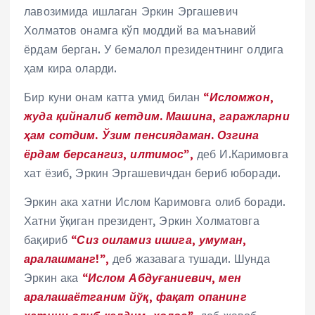
лавозимида ишлаган Эркин Эргашевич
Холматов онамга кўп моддий ва маънавий
ёрдам берган. У бемалол президентнинг олдига
ҳам кира оларди.
Бир куни онам катта умид билан
“Исломжон,
жуда қийналиб кетдим. Машина, гаражларни
ҳам сотдим. Ўзим пенсиядаман. Озгина
ёрдам берсангиз, илтимос”,
деб И.Каримовга
хат ёзиб, Эркин Эргашевичдан бериб юборади.
Эркин ака хатни Ислом Каримовга олиб боради.
Хатни ўқиган президент, Эркин Холматовга
бақириб
“Сиз оиламиз ишига, умуман,
аралашманг!”,
деб жазавага тушади. Шунда
Эркин ака
“Ислом Абдуғаниевич, мен
аралашаётганим йўқ, фақат опанинг