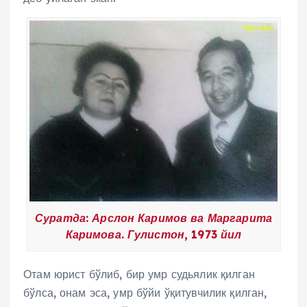
Суратда: Арслон Каримов ва Маргарита
Каримова. Гулистон, 1973 йил
Отам юрист бўлиб, бир умр судьялик қилган
бўлса, онам эса, умр бўйи ўқитувчилик қилган,