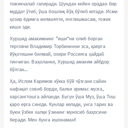
тожикчалаб гапиради. Шундан кейин орадан бир
муддат ўтиб, ўша бошлиқ йўқ бўлиб кетади. Исми
ҳозир ёдимга келмаяпти, янглишмасам, тожик
киши эди.
Хуршид амакимнинг “иши”ни олиб борган
терговчи Владимир Торбининни эса, қаерга
йўқотишни билмай, охири Россияга ҳайдаб
тинчиган. Ваҳоланки, Хуршид амаким айбдор
бўлган…
Ҳа, Ислом Каримов кўкка бўй чўзгани сайин
нафақат совиб борди, балки эримас музга,
харсангтошга айланди. Бугун ўша Муз, ўша Тош
қаро ерга сингди. Кунлар келади, унга тарих ва
буюк ўзбек халқи ўзининг муносиб баҳосини
беради. Мен бунга ишонаман!