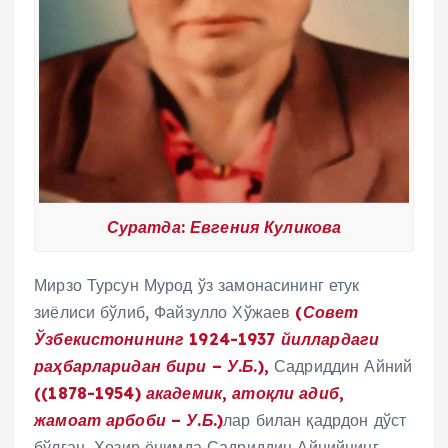
Суратда: Евгения Куликова
Мирзо Турсун Мурод ўз замонасининг етук
зиёлиси бўлиб, Файзулло Хўжаев
(Совет
Ўзбекистонининг 1924-1937 йиллардаги
раҳбарларидан бири – У.Б.),
Садриддин Айний
((1878-1954) академик, атоқли адиб,
жамоат арбоби – У.Б.)
лар билан қадрдон дўст
бўлган. Ҳозир ёнимда Садриддин Айнийнинг