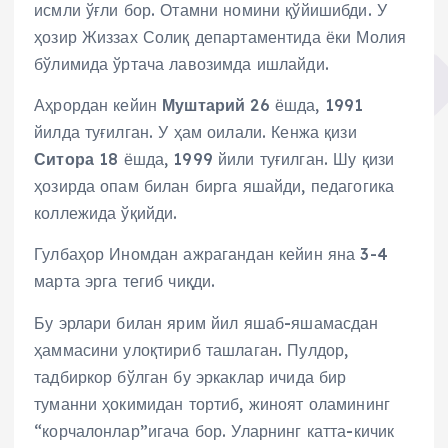
исмли ўғли бор. Отамни номини қўйишибди. У
ҳозир Жиззах Солиқ департаментида ёки Молия
бўлимида ўртача лавозимда ишлайди.
Аҳрордан кейин
Муштарий
26 ёшда, 1991
йилда туғилган. У ҳам оилали. Кенжа қизи
Ситора
18 ёшда, 1999 йили туғилган. Шу қизи
ҳозирда опам билан бирга яшайди, педагогика
коллежида ўқийди.
Гулбаҳор Иномдан ажрагандан кейин яна 3-4
марта эрга тегиб чиқди.
Бу эрлари билан ярим йил яшаб-яшамасдан
ҳаммасини улоқтириб ташлаган. Пулдор,
тадбиркор бўлган бу эркаклар ичида бир
туманни ҳокимидан тортиб, жиноят оламининг
“корчалонлар”игача бор. Уларнинг катта-кичик