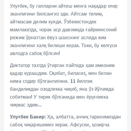
Улуғбек, бу гапларни айтиш менга нақадар оғир
эканлигини билсангиз эди. Айтсам тилим,
айтмасам дилим куяди. Ўзбекистондек
мамлакатда, чорак аср давомида ғайриинсоний
режим ўрнатган ёвуз шахснинг аслида ким
эканлигини халқ билиши керак. Токи, бу келгуси
авлодга сабоқ бўлсин!
Диктатор тахтда ўтирган пайтида ҳам имконим
қадар курашдим. Оқибат, биласиз, мен билан
нима содир бўлганлигини. 11 йиллик
бандиликдан озодликка чиқиб, яна ўз йўлимда
собитман! У тирик бўлганида мен ёруғликка
чиқмас эдим…
Улуғбек Бакир:
Ҳа, албатта, аччиқ тарихимиздан
сабоқ чиқаришимиз керак. Афсуски, ҳозирча