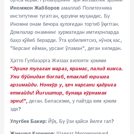
Иномжон Жабборов
амаллаб Политехника
институтини тугатган, қурувчи муҳандис. Бу
Иномни онам бечора қулоғидан тортиб ўқитган.
Домлалар онамнинг ҳурматидан имтиҳонларда
баҳо қўйиб берарди. Ўта қобилиятсиз, нўноқ кас,
“берсанг ейман, урсанг ўламан”, деган хилидан.
Ҳатто Гулбаҳорга Жиззах вилояти ҳокими
“Эринг тугаган мараз, ярамас, палид кимса.
Уни бўйнидан боғлаб, етаклаб юришга
арзимайди. Нонкўр у, ҳеч нарсани қадрига
етмайди! Йиғиштир, бунақа кўрнамак
эрни!”,
деган. Биласизми, у пайтда ким ҳоким
эди?
Улуғбек Бакир:
Йўқ. Бу ўзи қайси йилги гап?
Жамшид Каримов
: Шавкат Миромонович!