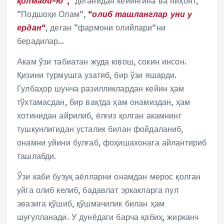
қолмади-ю”,
деганидан кейингина ва ниҳоят,
“Подшоҳи Олам”,
“олиб ташланглар уни у
ердан“
, деган “фармони олийлари”ни
берадилар…
Акам ўзи табиатан жуда ювош, сокин инсон.
Қизини турмушга узатиб, бир ўзи яшарди.
Гулбаҳор шунча разилликлардан кейин ҳам
тўхтамасдан, бир вақтда ҳам онамиздан, ҳам
хотинидан айрилиб, ёлғиз қолган акамнинг
тушкунлигидан усталик билан фойдаланиб,
онамни уйини булғаб, фоҳишахонага айлантириб
ташлабди.
Ўзи каби бузуқ аёлларни онамдан мерос қолган
уйга олиб келиб, бадавлат эркакларга пул
эвазига қўшиб, қўшмачилик билан ҳам
шуғулланади. У дунёдаги барча қабиҳ, жирканч