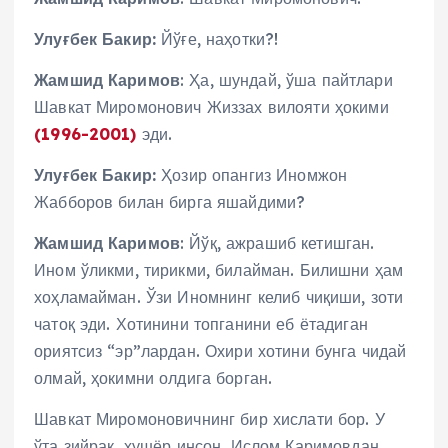
Улуғбек Бакир:
Йўғе, наҳотки?!
Жамшид Каримов
: Ҳа, шундай, ўша пайтлари
Шавкат Миромонович Жиззах вилояти ҳокими
(1996-2001)
эди.
Улуғбек Бакир:
Ҳозир опангиз Иномжон
Жабборов билан бирга яшайдими?
Жамшид Каримов
: Йўқ, ажрашиб кетишган.
Ином ўликми, тирикми, билайман. Билишни ҳам
хоҳламайман. Ўзи Иномнинг келиб чиқиши, зоти
чатоқ эди. Хотинини топганини еб ётадиган
ориятсиз “эр”лардан. Охири хотини бунга чидай
олмай, ҳокимни олдига борган.
Шавкат Миромоновичнинг бир хислати бор. У
ўта зийрак, ҳушёр инсон. Ислом Каримовдан