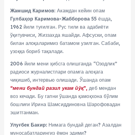
Жамшид Каримов
: Акамдан кейин опам
Гулбаҳор Каримова-Жабборова
55 ёшда,
1962 йили туғилган. Рус тили ва адабиёти
ўқитувчиси, Жиззахда яшайди. Афсуски, опам
билан алоқаларимиз батамом узилган. Сабаби,
узоққа бориб тақалади.
2006 йили мени ҳибсга олишганда “Озодлик”
радиоси журналистлари опамга алоқага
чиқишиб, интервью олишади. Ўшанда опам
“мени бундай разил укам йўқ”,
деб мендан
воз кечади. Бу гапни ўшанда қамоқхона бўлим
бошлиғи Ирина Шамсиддиновна Шарофовадан
эшитганман.
Улуғбек Бакир:
Нимага бундай деган? Азалдан
муносабатларингиз ёмон эдими?