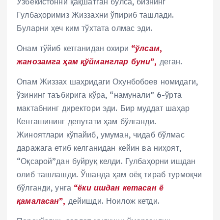
Ўзбекистонни қақшатган бўлса, бизнинг
Гулбаҳоримиз Жиззахни ўпириб ташлади.
Буларни ҳеч ким тўхтата олмас эди.
Онам тўйиб кетганидан охири
“ўлсам,
жанозамга ҳам қўйманглар буни”,
деган.
Опам Жиззах шаҳридаги Охунбобоев номидаги,
ўзининг таъбирига кўра, “намунали” 6-ўрта
мактабнинг директори эди. Бир муддат шаҳар
Кенгашининг депутати ҳам бўлганди.
Жиноятлари кўпайиб, умуман, чидаб бўлмас
даражага етиб келганидан кейин ва ниҳоят,
“Оқсарой”дан буйруқ келди. Гулбаҳорни ишдан
олиб ташлашди. Ўшанда ҳам оёқ тираб турмоқчи
бўлганди, унга
“ёки ишдан кетасан ё
қамаласан”,
дейишди. Ноилож кетди.