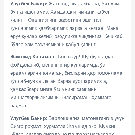
Улуғбек Бакир:
Жамшид ака, албатта, биз ҳам
бунга ишонамиз. Ҳамдардлигимизни қабул
қилинг. Онангизнинг вафотини эшитган
кунларимиз қалбларимиз ларзага келган. Мана
ёруғ кунлар келиб, озодликка чиқдингиз. Кечикиб
бўлса ҳам таъзиямизни қабул қилинг!
Жамшид Каримов
: Ташаккур! Шу фурсатдан
фойдаланиб, менинг оғир кунларимда ўз
ёрдамларини аямаган, бизларни ҳар томонлама
қўллаб-қувватлаган барча дўстларимизга,
ҳамкасбларимизга ўзимнинг самимий
миннатдорчилигимни билдираман! Ҳаммага
раҳмат!
Улуғбек Бакир:
Бардошингиз, матонатингиз учун
Сизга раҳмат, ҳурматли Жамшид ака! Мумкин
бўлса, сизлар оилада нечта фарзандсизлар?