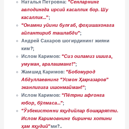
Наталья Петровна:
“Сенларнинг
авлодингда ирсий касаллик бор. Шу
касаллик…”
;
“Онамни уйини булғаб, фоҳишахонага
айлантириб ташлабди”
;
Андрей Сахаров шогирдининг жияни
ким?;
Ислом Каримов:
“Сиз оиламиз ишига,
умуман, аралашманг!”
;
Жамшид Каримов:
“Бобомурод
Абдуллаевнинг “Усмон Ҳақназаров”
эканлигига ишонмайман!”
;
Ислом Каримов:
“Пётрни афғонга
юбор, бўлмаса…”
;
“Ўзбекистонни яҳудийлар бошқаряпти.
Ислом Каримовнинг биринчи хотини
ҳам яҳудий”
ми?..