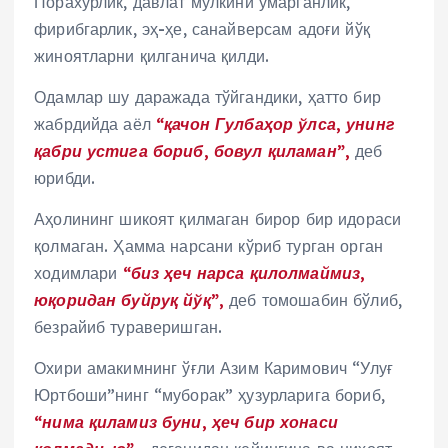
Порахўрлик, давлат мулкини ўмарганлик,
фирибгарлик, эҳ-ҳе, санайверсам адоғи йўқ
жиноятларни қилганича қилди.
Одамлар шу даражада тўйгандики, ҳатто бир
жабрдийда аёл
“қачон Гулбаҳор ўлса, унинг
қабри устига бориб, бовул қиламан”,
деб
юрибди.
Аҳолининг шикоят қилмаган бирор бир идораси
қолмаган. Ҳамма нарсани кўриб турган орган
ходимлари
“биз ҳеч нарса қилолмаймиз,
юқоридан буйруқ йўқ”,
деб томошабин бўлиб,
безрайиб тураверишган.
Охири амакимнинг ўғли Азим Каримович “Улуғ
Юртбоши”нинг “муборак” ҳузурларига бориб,
“нима қиламиз буни, ҳеч бир хонаси