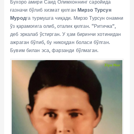
Бухоро амири Саид Олимхоннинг саройида
ғазначи бўлиб хизмат қилган
Мирзо Турсун
Мурод
га турмушга чиқади. Мирзо Турсун онамни
ўз қарамоғига олиб, оталик қилган. “Ритичка”,
деб эркалаб ўстирган. У ҳам биринчи хотинидан
ажраган бўлиб, бу никоҳдан боласи бўлган.
Бувим билан эса, фарзанди бўлмаган.