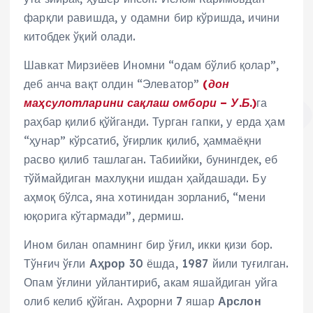
фарқли равишда, у одамни бир кўришда, ичини
китобдек ўқий олади.
Шавкат Мирзиёев Иномни “одам бўлиб қолар”,
деб анча вақт олдин “Элеватор”
(дон
маҳсулотларини сақлаш омбори – У.Б.)
га
раҳбар қилиб қўйганди. Турган гапки, у ерда ҳам
“ҳунар” кўрсатиб, ўғирлик қилиб, ҳаммаёқни
расво қилиб ташлаган. Табиийки, бунингдек, еб
тўймайдиган махлуқни ишдан ҳайдашади. Бу
аҳмоқ бўлса, яна хотинидан зорланиб, “мени
юқорига кўтармади”, дермиш.
Ином билан опамнинг бир ўғил, икки қизи бор.
Тўнғич ўғли
Аҳрор
30 ёшда, 1987 йили туғилган.
Опам ўғлини уйлантириб, акам яшайдиган уйга
олиб келиб қўйган. Аҳрорни 7 яшар
Арслон