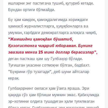
ишларни энг пастигача тушиб, қутуриб кетади.
Бундан ортиғи бўлмайди.
Бу ҳам камдек, қамоқдалигимда хориждаги
ҳамкасб журналистларга, ҳуқуқбонларга ва
умуман, ғарбдаги демократларга алоқага чиқиб,
“Жамшидни қамоқдан бўшатиб,
Қозоғистонга чиқариб юбораман. Бунинг
эвазига менга 25 минг доллар берасизлар”,
деган пасткаш ҳам шу Гулбаҳор бўлади.
Туғишган укасини сотмоқчи бўлган, бадбахт.
“Букрини гўр тузатади”, деб шуни айтсалар
керак.
Гулбаҳорнинг оиласи ҳам ўзига яраша. Эри
ҳақида сўз ҳам бўлиши мумкин эмас. Қабиҳликда
эр-хотинни олдига тушадиган ҳали туғилмаган
бўлса керак. Гулбаҳорнинг эри жиззахлик эроний