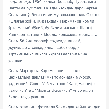
педагог эди. 1954 йилдан бошлаб, Нуротадаги
мактабда рус тили ва адабиётидан дарс берган.
Онамнинг ўзбекча исми Муслимахон эди. Охирги
ишлаган жойи, Жиззахдаги Нариманов номли
ўрта мактаб бўлиб, бу билим маскани Шароф
Рашидов ватани – Москва колхозида жойлашган.
Онам 36 йил маориф соҳасида ишлаб,
ўқувчиларга сидқидилдан сабоқ берди.
Юртимизнинг минглаб фарзандларига зиё
улашди.
Онам Маргарита Каримованинг шонли
меҳнатлари давлатимиз томонидан муносиб
қадрланиб, Совет Ўзбекистони “Халқ маорифи
аълочиси” ва “Меҳнат фахрийси” унвонлари
билан тақдирланган.
Онам отамнинг фожиали ўлимидан кейин қандли