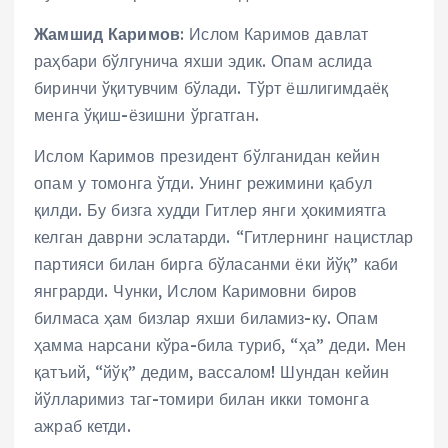
Жамшид Каримов
: Ислом Каримов давлат
раҳбари бўлгунича яхши эдик. Опам аслида
биринчи ўқитувчим бўлади. Тўрт ёшлигимдаёқ
менга ўқиш-ёзишни ўргатган.
Ислом Каримов президент бўлганидан кейин
опам у томонга ўтди. Унинг режимини қабул
қилди. Бу бизга худди Гитлер янги ҳокимиятга
келган даврни эслатарди. “Гитлернинг нацистлар
партияси билан бирга бўласанми ёки йўқ” каби
янграрди. Чунки, Ислом Каримовни биров
билмаса ҳам бизлар яхши биламиз-ку. Опам
ҳамма нарсани кўра-била туриб, “ҳа” деди. Мен
қатъий, “йўқ” дедим, вассалом! Шундан кейин
йўлларимиз таг-томири билан икки томонга
ажраб кетди.