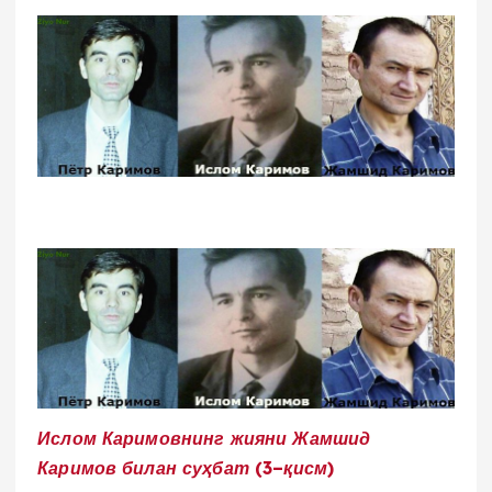
Ислом Каримовнинг жияни Жамшид
Каримов билан суҳбат (3
–
қисм)