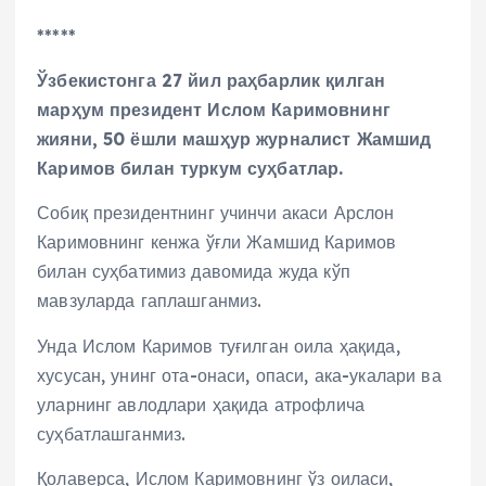
*****
Ўзбекистонга 27 йил раҳбарлик қилган
марҳум президент Ислом Каримовнинг
жияни, 50 ёшли машҳур журналист Жамшид
Каримов билан туркум суҳбатлар.
Собиқ президентнинг учинчи акаси Арслон
Каримовнинг кенжа ўғли Жамшид Каримов
билан суҳбатимиз давомида жуда кўп
мавзуларда гаплашганмиз.
Унда Ислом Каримов туғилган оила ҳақида,
хусусан, унинг ота-онаси, опаси, ака-укалари ва
уларнинг авлодлари ҳақида атрофлича
суҳбатлашганмиз.
Қолаверса, Ислом Каримовнинг ўз оиласи,