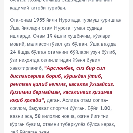
қадимий китоби турибди.
Ота-онам 1955 йили Нуротада турмуш қуришган.
Ўша йиллари отам Нурота туман судида
ишларди. Онам 19 ёшли хушбичим, кўзлари
мовий, малласоч гўзал қиз бўлган. Ўша вақтда
24 ёшда бўлган отамнинг бўйлари узун бўлиб,
ўзи ниҳоятда озғинлигидан Женя бувим
хавотирланиб,
“Арслонбек, сиз бир сил
диспансерига бориб, кўрикдан ўтиб,
рентген қилиб келинг, касалга ўхшайсиз.
Қизимни бермайман, касалингиз қизимга
юқиб қолади”,
деган. Аслида отам соппа-
соғлом, бақувват спортчи бўлган. Бўйи 1.80,
вазни эса, 58 килолик новча, озғин йигитни
кўрган бувим, отамни туберкулёз бўлса керак,
деб ўйлаган экан.