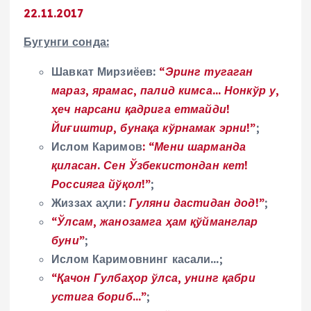
22.11.2017
Бугунги сонда:
Шавкат Мирзиёев:
“Эринг тугаган
мараз, ярамас, палид кимса… Нонкўр у,
ҳеч нарсани қадрига етмайди!
Йиғиштир, бунақа кўрнамак эрни!”
;
Ислом Каримов
: “Мени шарманда
қиласан. Сен Ўзбекистондан кет!
Россияга йўқол!”
;
Жиззах аҳли:
Гуляни дастидан дод!”
;
“Ўлсам, жанозамга ҳам қўйманглар
буни”
;
Ислом Каримовнинг касали…;
“Қачон Гулбаҳор ўлса, унинг қабри
устига бориб…”
;