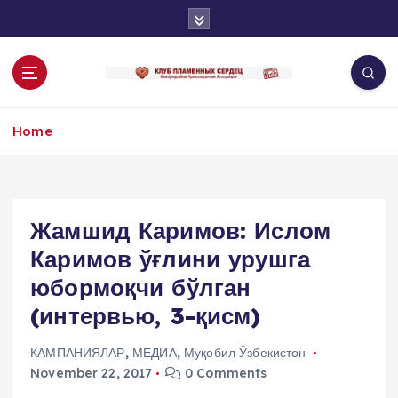
S
k
i
p
t
o
Home
c
o
n
t
e
Жамшид Каримов: Ислом
n
Каримов ўғлини урушга
t
юбормоқчи бўлган
(интервью, 3-қисм)
КАМПАНИЯЛАР
,
МЕДИА
,
Муқобил Ўзбекистон
November 22, 2017
0 Comments