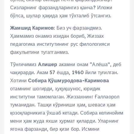
Сизларнинг фарзандларингиз қанча? Иложи
бўлса, шулар ҳақида ҳам тўхталиб ўтсангиз.
Жамшид Каримов
: Биз уч фарзандмиз.
Ҳаммамиз онамиз изидан бориб, Жиззах
педагогика институтининг рус филологияси
факульетини тугатганмиз.
Тўнғичимиз
Алишер
акамни онам “Алёша”, деб
чақирарди. Акам 57 ёшда, 1960 йили туғилган.
Хотини
Собира Қўшмуродова-Каримова
отамнинг шогирди, ҳуқуқшунос, юридик
институтни тамомлаган. Жиззахнинг Ғаллаорол
туманидан. Ташқи кўриниши ҳам, шеваси ҳам
қозоқларникига ўхшаб кетади. Собира келинойим
мени ҳам жуда яхши ҳурмат қиларди. Уларнинг
ягона фарзанди, бир қизи бор. Исмини