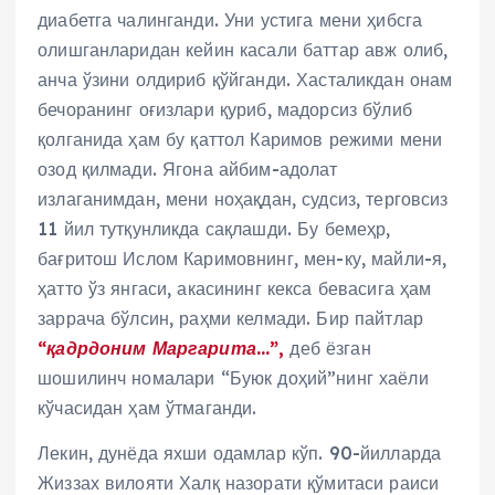
диабетга чалинганди. Уни устига мени ҳибсга
олишганларидан кейин касали баттар авж олиб,
анча ўзини олдириб қўйганди. Хасталикдан онам
бечоранинг оғизлари қуриб, мадорсиз бўлиб
қолганида ҳам бу қаттол Каримов режими мени
озод қилмади. Ягона айбим-адолат
излаганимдан, мени ноҳақдан, судсиз, терговсиз
11 йил тутқунликда сақлашди. Бу бемеҳр,
бағритош Ислом Каримовнинг, мен-ку, майли-я,
ҳатто ўз янгаси, акасининг кекса бевасига ҳам
заррача бўлсин, раҳми келмади. Бир пайтлар
“қадрдоним Маргарита…”,
деб ёзган
шошилинч номалари “Буюк доҳий”нинг хаёли
кўчасидан ҳам ўтмаганди.
Лекин, дунёда яхши одамлар кўп. 90-йилларда
Жиззах вилояти Халқ назорати қўмитаси раиси