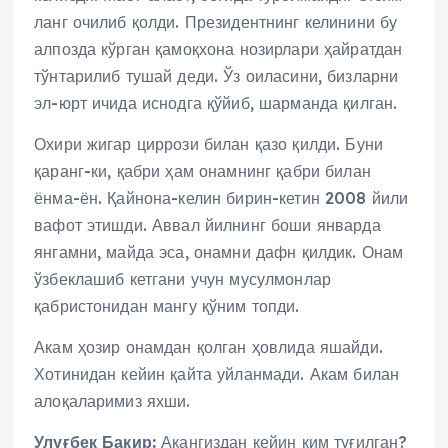
ланг очилиб қолди. Президентнинг келинини бу
алпозда кўрган қамоқхона нозирлари ҳайратдан
тўнтарилиб тушай деди. Ўз оиласини, бизларни
эл-юрт ичида иснодга қўйиб, шарманда қилган.
Охири жигар циррози билан қазо қилди. Буни
қаранг-ки, қабри ҳам онамнинг қабри билан
ёнма-ён. Қайнона-келин бирин-кетин 2008 йили
вафот этишди. Аввал йилнинг боши январда
янгамни, майда эса, онамни дафн қилдик. Онам
ўзбеклашиб кетгани учун мусулмонлар
қабристонидан мангу қўним топди.
Акам ҳозир онамдан қолган ҳовлида яшайди.
Хотинидан кейин қайта уйланмади. Акам билан
алоқаларимиз яхши.
Улуғбек Бакир:
Акангиздан кейин ким туғилган?