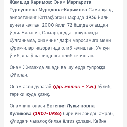
Жамшид Каримов
: Онам
Маргарита
Турсуновна Муродова-Каримова
Самарқанд
вилоятининг Каттақўрғон шаҳрида 1936 йили
дунёга келган. 2008 йили 72 ёшида оламдан
ўтди. Биласиз, Самарқандда тутқунликда
бўлганимда, онамнинг дафн маросимига мени
қўриқчилар назоратида олиб келишган. Уч кун
ўтиб, яна ўша зиндонга олиб кетишган.
Онам Жиззахда яшади ва шу ерда тупроққа
қўйилди.
Онам асли дурагай
(фр. метис – У.Б.)
бўлиб,
тарихи жуда қизиқ.
Онамнинг онаси
Евгения Лукьяновна
Куликова
(1907-1986)
биринчи эридан ажраб,
қўлидаги чақалоқ билан ёлғиз қолади. Кейин