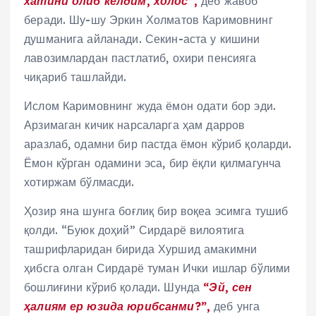
хатини олиб келдим, холос”,
деб жавоб
беради. Шу-шу Эркин Холматов Каримовнинг
душманига айланади. Секин-аста у кишини
лавозимлардан пастлатиб, охири пенсияга
чиқариб ташлайди.
Ислом Каримовнинг жуда ёмон одати бор эди.
Арзимаган кичик нарсаларга ҳам дарров
аразлаб, одамни бир пастда ёмон кўриб қоларди.
Ёмон кўрган одамини эса, бир ёқли қилмагунча
хотиржам бўлмасди.
Ҳозир яна шунга боғлиқ бир воқеа эсимга тушиб
қолди. “Буюк доҳий” Сирдарё вилоятига
ташрифларидан бирида Хуршид амакимни
ҳибсга олган Сирдарё туман Ички ишлар бўлими
бошлиғини кўриб қолади. Шунда
“Эй, сен
ҳалиям ер юзида юрибсанми?”,
деб унга