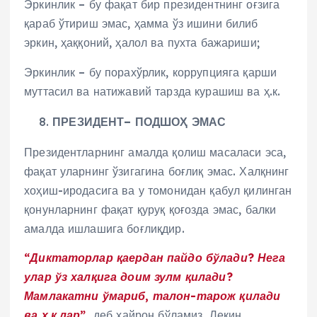
Эркинлик – бу фақат бир президентнинг оғзига
қараб ўтириш эмас, ҳамма ўз ишини билиб
эркин, ҳаққоний, ҳалол ва пухта бажариши;
Эркинлик – бу порахўрлик, коррупцияга қарши
муттасил ва натижавий тарзда курашиш ва ҳ.к.
ПРЕЗИДЕНТ– ПОДШОҲ ЭМАС
Президентларнинг амалда қолиш масаласи эса,
фақат уларнинг ўзигагина боғлиқ эмас. Халқнинг
хоҳиш-иродасига ва у томонидан қабул қилинган
қонунларнинг фақат қуруқ қоғозда эмас, балки
амалда ишлашига боғлиқдир.
“Диктаторлар қаердан пайдо бўлади? Нега
улар ўз халқига доим зулм қилади?
Мамлакатни ўмариб, талон-тарож қилади
ва ҳ.к.лар”,
деб ҳайрон бўламиз. Лекин,