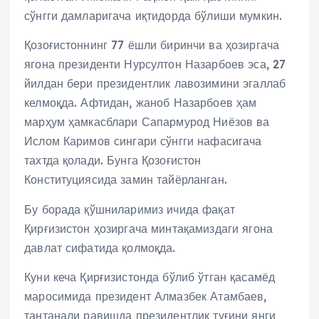
сўнгги дамларигача иқтидорда бўлиши мумкин.
Қозоғистоннинг 77 ёшли биринчи ва ҳозиргача
ягона президенти Нурсултон Назарбоев эса, 27
йилдан бери президентлик лавозимини эгаллаб
келмоқда. Афтидан, жаноб Назарбоев ҳам
марҳум ҳамкасблари Сапармурод Ниёзов ва
Ислом Каримов сингари сўнгги нафасигача
тахтда қолади. Бунга Қозоғистон
Конституциясида замин тайёрланган.
Бу борада қўшниларимиз ичида фақат
Қирғизистон ҳозиргача минтақамиздаги ягона
давлат сифатида қолмоқда.
Куни кеча Қирғизистонда бўлиб ўтган қасамёд
маросимида президент Алмазбек Атамбаев,
тантанали равишда президентлик туғини янги