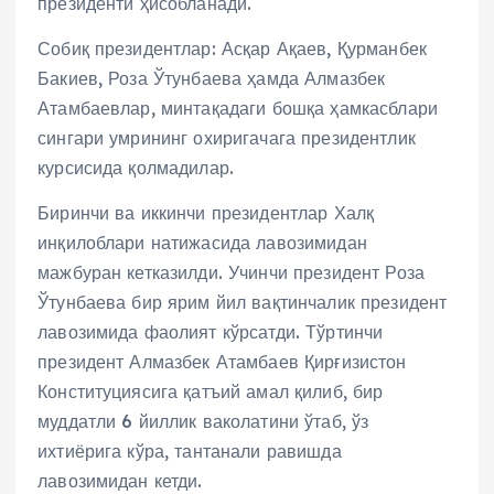
президенти ҳисобланади.
Собиқ президентлар: Асқар Ақаев, Қурманбек
Бакиев, Роза Ўтунбаева ҳамда Алмазбек
Атамбаевлар, минтақадаги бошқа ҳамкасблари
сингари умрининг охиригачага президентлик
курсисида қолмадилар.
Биринчи ва иккинчи президентлар Халқ
инқилоблари натижасида лавозимидан
мажбуран кетказилди. Учинчи президент Роза
Ўтунбаева бир ярим йил вақтинчалик президент
лавозимида фаолият кўрсатди. Тўртинчи
президент Алмазбек Атамбаев Қирғизистон
Конституциясига қатъий амал қилиб, бир
муддатли 6 йиллик ваколатини ўтаб, ўз
ихтиёрига кўра, тантанали равишда
лавозимидан кетди.