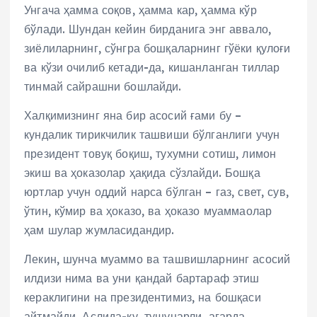
Унгача ҳамма соқов, ҳамма кар, ҳамма кўр
бўлади. Шундан кейин бирданига энг аввало,
зиёлиларнинг, сўнгра бошқаларнинг гўёки қулоғи
ва кўзи очилиб кетади-да, кишанланган тиллар
тинмай сайрашни бошлайди.
Халқимизнинг яна бир асосий ғами бу –
кундалик тирикчилик ташвиши бўлганлиги учун
президент товуқ боқиш, тухумни сотиш, лимон
экиш ва ҳоказолар ҳақида сўзлайди. Бошқа
юртлар учун оддий нарса бўлган – газ, свет, сув,
ўтин, кўмир ва ҳоказо, ва ҳоказо муаммаолар
ҳам шулар жумласидандир.
Лекин, шунча муаммо ва ташвишларнинг асосий
илдизи нима ва уни қандай бартараф этиш
кераклигини на президентимиз, на бошқаси
айтмайди. Аслида-ку, тушунарли, агарда