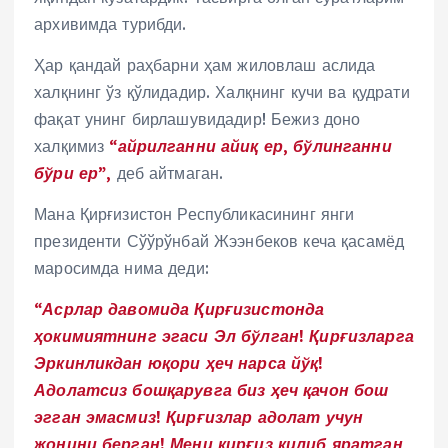
архивимда турибди.
Ҳар қандай раҳбарни ҳам жиловлаш аслида
халқнинг ўз қўлидадир. Халқнинг кучи ва қудрати
фақат унинг бирлашувидадир! Бежиз доно
халқимиз
“айрилганни айиқ ер, бўлинганни
бўри ер”,
деб айтмаган.
Мана Қирғизистон Республикасининг янги
президенти Сўўрўнбай Жээнбеков кеча қасамёд
маросимда нима деди:
“Асрлар давомида Қирғизистонда
ҳокимиятнинг эгаси Эл бўлган! Қирғизларга
Эркинликдан юқори ҳеч нарса йўқ!
Адолатсиз бошқарувга биз ҳеч қачон бош
эгган эмасмиз! Қирғизлар адолат учун
жонини берган! Мени қирғиз қилиб яратган