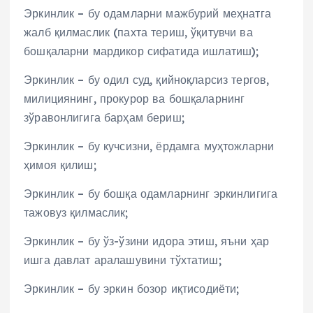
Эркинлик – бу одамларни мажбурий меҳнатга
жалб қилмаслик (пахта териш, ўқитувчи ва
бошқаларни мардикор сифатида ишлатиш);
Эркинлик – бу одил суд, қийноқларсиз тергов,
милициянинг, прокурор ва бошқаларнинг
зўравонлигига барҳам бериш;
Эркинлик – бу кучсизни, ёрдамга муҳтожларни
ҳимоя қилиш;
Эркинлик – бу бошқа одамларнинг эркинлигига
тажовуз қилмаслик;
Эркинлик – бу ўз-ўзини идора этиш, яъни ҳар
ишга давлат аралашувини тўхтатиш;
Эркинлик – бу эркин бозор иқтисодиёти;