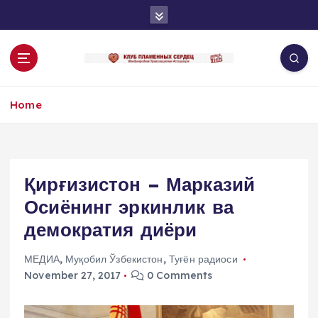
S
k
i
p
t
o
Home
c
o
n
t
e
Қирғизистон – Марказий
n
Осиёнинг эркинлик ва
t
демократия диёри
МЕДИА
,
Муқобил Ўзбекистон
,
Туғён радиоси
November 27, 2017
0 Comments