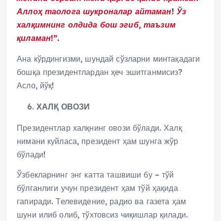
Аллоҳ таолога шукроналар айтаман! Ўз
халқимнинг олдида бош эгиб, таъзим
қиламан!”.
Ана кўрдингизми, шундай сўзларни минтақадаги
бошқа президентлардан ҳеч эшитганмисиз?
Асло, йўқ!
ХАЛҚ ОВОЗИ
Президентлар халқнинг овози бўлади. Халқ
нимани куйласа, президент ҳам шунга жўр
бўлади!
Ўзбекларнинг энг катта ташвиши бу – тўй
бўлганлиги учун президент ҳам тўй ҳақида
гапиради. Телевидение, радио ва газета ҳам
шуни илиб олиб, тўхтовсиз чиқишлар қилади.