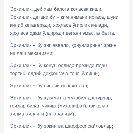
Эркинлик, деб ҳам балога қоласак киши.
Эркинлик дегани бу – ким нимани истаса, шуни
қилиб кетаверади, хоҳласа ўғирлик қилади,
хоҳласа одам ўлдиради дегани эмас, албатта.
Эркинлик – бу энг аввало, қонунларнинг эркин
ишлаш механизми;
Эркинлик – бу қонун олдида президентдан
тортиб, оддий деҳқонгача тенг бўлиши;
Эркинлик – бу сиёсий ислоҳотлар;
Эркинлик – бу ҳукуматга муқобил дастурлар,
ғоялар билан чиқиш (мухолифат), фикрлар
хилма-хиллиги (плюрализм);
Эркинлик – бу эркин ва шаффоф сайловлар;