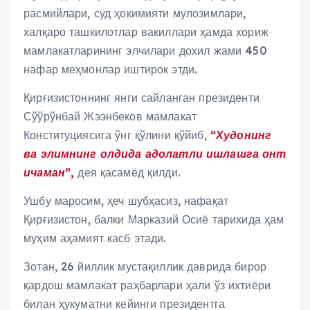
расмийлари, суд ҳокимияти мулозимлари,
халқаро ташкилотлар вакиллари ҳамда хориж
мамлакатларининг элчилари дохил жами 450
нафар меҳмонлар иштирок этди.
Қирғизистоннинг янги сайланган президенти
Сўўрўнбай Жээнбеков мамлакат
Конституциясига ўнг қўлини қўйиб,
“Худонинг
ва элимнинг олдида адолатли ишлашга онт
ичаман”,
дея қасамёд қилди.
Ушбу маросим, ҳеч шубҳасиз, нафақат
Қирғизистон, балки Марказий Осиё тарихида ҳам
муҳим аҳамият касб этади.
Зотан, 26 йиллик мустақиллик даврида бирор
қардош мамлакат раҳбарлари ҳали ўз ихтиёри
билан ҳукуматни кейинги президентга