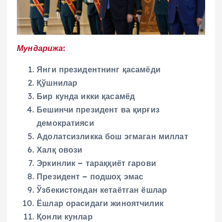
Мундарижа:
Янги президентнинг қасамёди
Қўшнилар
Бир кунда икки қасамёд
Бешинчи президент ва қирғиз
демократияси
Адолатсизликка бош эгмаган миллат
Халқ овози
Эркинлик
–
тараққиёт гарови
Президент – подшоҳ эмас
Ўзбекистондан кетаётган ёшлар
Ёшлар орасидаги жиноятчилик
Қонли кунлар