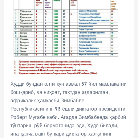
Худди бундан олти кун аввал 37 йил мамлакатни
бошқариб, ва ниҳоят, тахтдан ағдарилган,
африкалик ҳамкасби Зимбабве
Республикасининг 93 ёшли диктатор президенти
Роберт Мугабе каби. Агарда Зимбабведа ҳарбий
тўнтариш рўй бермаганида эди, Худо билади,
яна қанча вақт бу қари диктатор халқининг