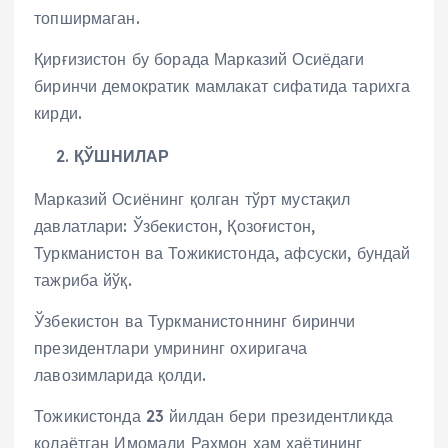
топширмаган.
Қирғизистон бу борада Марказий Осиёдаги
биринчи демократик мамлакат сифатида тарихга
кирди.
ҚЎШНИЛАР
Марказий Осиёнинг қолган тўрт мустақил
давлатлари: Ўзбекистон, Қозоғистон,
Туркманистон ва Тожикистонда, афсуски, бундай
тажриба йўқ.
Ўзбекистон ва Туркманистоннинг биринчи
президентлари умрининг охиригача
лавозимларида қолди.
Тожикистонда 23 йилдан бери президентликда
қолаётган Имомали Раҳмон ҳам ҳаётининг