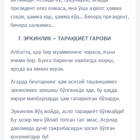
президент оғиз очмаса, яна ўша аҳвол: ҳамма
соқов, ҳамма кар, ҳамма кўр… Бечора президент,
бечора халқимиз…
ЭРКИНЛИК
–
ТАРАҚҚИЁТ ГАРОВИ
Албатта, ҳар бир муаммонинг чораси, яъни
ечими бор. Бунга биринчи навбатда хоҳиш,
ирода ва имкон керак.
Агарда бизларнинг ҳам асосий ташвишимиз
эркинликка эришиш бўлганида эди, бу ҳақда
юқори минбарларда ҳам гапирилган бўларди.
Эркинлик йўқ жойда, асло тараққиёт бўлмайди!
Бу ҳозир мен ўйлаб топган гап эмас. Асрлар
давомида дунё тажрибасидан ҳосил бўлган
қонуниятдир бу!