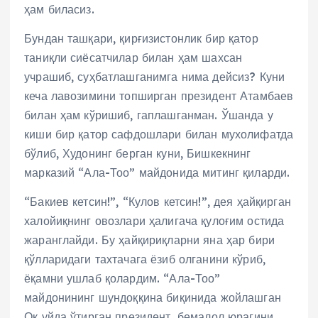
ҳам биласиз.
Бундан ташқари, қирғизистонлик бир қатор
таниқли сиёсатчилар билан ҳам шахсан
учрашиб, суҳбатлашганимга нима дейсиз? Куни
кеча лавозимини топширган президент Атамбаев
билан ҳам кўришиб, гаплашганман. Ўшанда у
киши бир қатор сафдошлари билан мухолифатда
бўлиб, Худонинг берган куни, Бишкекнинг
марказий “Ала-Тоо” майдонида митинг қиларди.
“Бакиев кетсин!”, “Кулов кетсин!”, дея ҳайқирган
халойиқнинг овозлари ҳалигача қулоғим остида
жаранглайди. Бу ҳайқириқларни яна ҳар бири
қўлларидаги тахтачага ёзиб олганини кўриб,
ёқамни ушлаб қолардим. “Ала-Тоо”
майдонининг шундоққина биқинида жойлашган
Оқ уйда ўтирган президент, бемалол юрагини