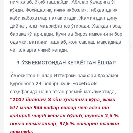
нимталаб, ёқиб ташлайди. Аёллар ўзларига ўт
қўяди. Фоҳишалик, ичкиликбозлик, гиёҳвандлик
каби қабоҳатлар палак отади. Жамиятдан дину
диёнат, илм-маърифат юз ўгиради. Халқдан эса,
барака кўтарилади. Кучи ва бироз имконияти бор
одамки, ватанни ташлаб, жон сақлаш мақсадида
чет элларга чиқиб кетади.
ЎЗБЕКИСТОНДАН КЕТАЁТГАН ЁШЛАР
Ўзбекистон Ёшлар Иттифоқи раҳбари Қаҳрамон
Қуронбоев 24 ноябрь куни Facebook
саҳифасида нашр этган расмий маълумотида,
“2017 йилнинг 8 ойи ҳолатига кўра, жами
577 минг 933 нафар ёшлар чет элга иш
қидириб чиқиб кетган бўлиб, шундан 2,5 %
вояга етмаганлар, 97,5 % ёшларни ташкил
этмоқда.