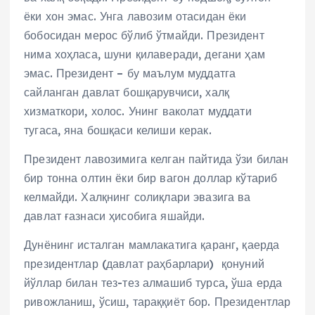
ёки хон эмас. Унга лавозим отасидан ёки
бобосидан мерос бўлиб ўтмайди. Президент
нима хоҳласа, шуни қилаверади, дегани ҳам
эмас. Президент – бу маълум муддатга
сайланган давлат бошқарувчиси, халқ
хизматкори, холос. Унинг ваколат муддати
тугаса, яна бошқаси келиши керак.
Президент лавозимига келган пайтида ўзи билан
бир тонна олтин ёки бир вагон доллар кўтариб
келмайди. Халқнинг солиқлари эвазига ва
давлат ғазнаси ҳисобига яшайди.
Дунёнинг исталган мамлакатига қаранг, қаерда
президентлар (давлат раҳбарлари) қонуний
йўллар билан тез-тез алмашиб турса, ўша ерда
ривожланиш, ўсиш, тараққиёт бор. Президентлар