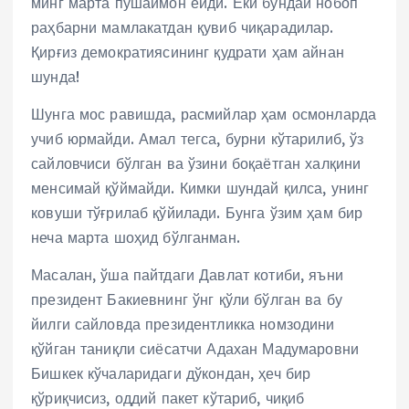
минг марта пушаймон ейди. Ёки бундай нобоп
раҳбарни мамлакатдан қувиб чиқарадилар.
Қирғиз демократиясининг қудрати ҳам айнан
шунда!
Шунга мос равишда, расмийлар ҳам осмонларда
учиб юрмайди. Амал тегса, бурни кўтарилиб, ўз
сайловчиси бўлган ва ўзини боқаётган халқини
менсимай қўймайди. Кимки шундай қилса, унинг
ковуши тўғрилаб қўйилади. Бунга ўзим ҳам бир
неча марта шоҳид бўлганман.
Масалан, ўша пайтдаги Давлат котиби, яъни
президент Бакиевнинг ўнг қўли бўлган ва бу
йилги сайловда президентликка номзодини
қўйган таниқли сиёсатчи Адахан Мадумаровни
Бишкек кўчаларидаги дўкондан, ҳеч бир
қўриқчисиз, оддий пакет кўтариб, чиқиб