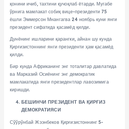
қонини ичиб, тахтини қучоқлаб ётарди. Мугабе
ўрнига мамлакат собиқ вице-президенти 75
ёшли Эммерсон Мнангагва 24 ноябрь куни янги
президент сифатида қасамёд қилди.
Дунёнинг ишларини қарангки, айнан шу кунда
Қирғизистоннинг янги президенти ҳам қасамёд
қилди.
Бир кунда Африканинг энг тоталитар давлатида
ва Марказий Осиёнинг энг демократик
мамлакатида янги президентлар лавозимига
киришди.
БЕШИНЧИ ПРЕЗИДЕНТ ВА ҚИРҒИЗ
ДЕМОКРАТИЯСИ
Сўўрўнбай Жээнбеков Қирғизистоннинг 5-