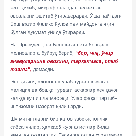
кенг қилиб, микрофонлардан келаётган
овозларни эшитиб ўтираверарди. Ўша пайтдаги
Бош вазир Феликс Кулов ҳам майдонга яқин
бўлган Ҳукумат уйида ўтирарди.
На Президент, на Бош вазир ёки бошқаси
мелисаларга буйруқ бериб,
“бор, чиқ, ўчир
анавуларнинг овозини, тарқалмаса, отиб
ташла”,
демасди.
Энг қизиғи, оломонни ўраб турган юзлаган
милиция ва бошқа турдаги аскарлар ҳеч қачон
халққа куч ишлатмас эди. Улар фақат тартиб-
интизомни назорат қилишарди.
Шу митингларни бир қатор ўзбекистонлик
сиёсатчилар, ҳамкасб журналистлар билан
яқиндан кузатардик. Тасвирга олган суратларим