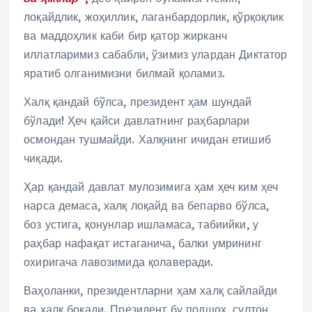
лоқайдлик, жоҳиллик, лаганбардорлик, қўрқоқлик
ва маддоҳлик каби бир қатор жирканч
иллатларимиз сабабли, ўзимиз улардан Диктатор
яратиб олганимизни билмай қоламиз.
Халқ қандай бўлса, президент ҳам шундай
бўлади! Ҳеч қайси давлатнинг раҳбарлари
осмондан тушмайди. Халқнинг ичидан етишиб
чиқади.
Ҳар қандай давлат мулозимига ҳам ҳеч ким ҳеч
нарса демаса, халқ лоқайд ва бепарво бўлса,
боз устига, қонунлар ишламаса, табиийки, у
раҳбар нафақат истаганича, балки умрининг
охиригача лавозимида қолаверади.
Ваҳоланки, президентларни ҳам халқ сайлайди
ва халқ боқади. Президент бу подшоҳ, султон