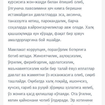
курсисига жон-жаҳди билан ёпишиб олиб,
ўлгунича лавозимини ҳеч кимга беришни
истамайдиган давлатларда эса, аксинча,
таназзулга кетиш, парокандалик, барча
соҳаларда вайронгарчиликлар авж олади. Халқ
қашшоқликда кун кўради, фақат бир ҳовуч
амалдорларгина бой яшайди.
Мамлакат коррупция, порахўрлик ботқоғига
ботиб кетади. Жиноятчилик, аҳлоқсизлик,
ўғрилик, фирибгарлик, адолатсизлик,
маънавиятсизлик каби бир талай ёвуз иллатлар
давлат ва жамиятни ўз исканжасига олиб, сиқиб
ташлайди. Оқибатда халқ лоқайд, ишончсиз,
кучсиз, ғариб ва руҳий зўриқиш ҳолатига келиб,
ўз жонига қасд қилишлар кўпаяди. Ота ўғилни,
келин қайнонани чопиб ўлдиради. Эр хотинини