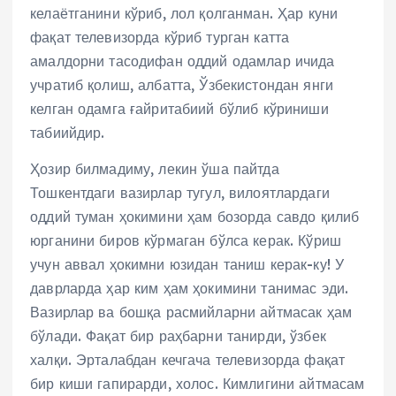
келаётганини кўриб, лол қолганман. Ҳар куни
фақат телевизорда кўриб турган катта
амалдорни тасодифан оддий одамлар ичида
учратиб қолиш, албатта, Ўзбекистондан янги
келган одамга ғайритабиий бўлиб кўриниши
табиийдир.
Ҳозир билмадиму, лекин ўша пайтда
Тошкентдаги вазирлар тугул, вилоятлардаги
оддий туман ҳокимини ҳам бозорда савдо қилиб
юрганини биров кўрмаган бўлса керак. Кўриш
учун аввал ҳокимни юзидан таниш керак-ку! У
даврларда ҳар ким ҳам ҳокимини танимас эди.
Вазирлар ва бошқа расмийларни айтмасак ҳам
бўлади. Фақат бир раҳбарни танирди, ўзбек
халқи. Эрталабдан кечгача телевизорда фақат
бир киши гапирарди, холос. Кимлигини айтмасам