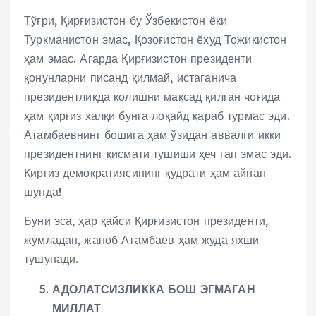
Тўғри, Қирғизистон бу Ўзбекистон ёки
Туркманистон эмас, Қозоғистон ёхуд Тожикистон
ҳам эмас. Агарда Қирғизистон президенти
қонунларни писанд қилмай, истаганича
президентликда қолишни мақсад қилган чоғида
ҳам қирғиз халқи бунга лоқайд қараб турмас эди.
Атамбаевнинг бошига ҳам ўзидан аввалги икки
президентнинг қисмати тушиши ҳеч гап эмас эди.
Қирғиз демократиясининг қудрати ҳам айнан
шунда!
Буни эса, ҳар қайси Қирғизистон президенти,
жумладан, жаноб Атамбаев ҳам жуда яхши
тушунади.
АДОЛАТСИЗЛИККА БОШ ЭГМАГАН
МИЛЛАТ