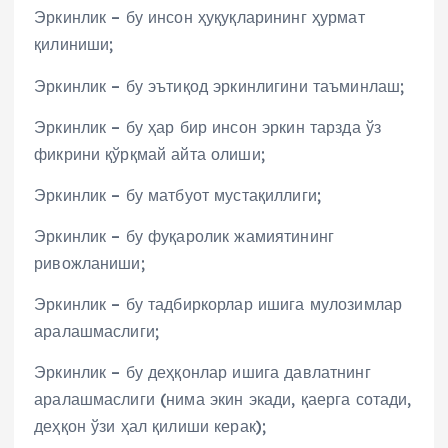
Эркинлик – бу инсон ҳуқуқларининг ҳурмат
қилиниши;
Эркинлик – бу эътиқод эркинлигини таъминлаш;
Эркинлик – бу ҳар бир инсон эркин тарзда ўз
фикрини қўрқмай айта олиши;
Эркинлик – бу матбуот мустақиллиги;
Эркинлик – бу фуқаролик жамиятининг
ривожланиши;
Эркинлик – бу тадбиркорлар ишига мулозимлар
аралашмаслиги;
Эркинлик – бу деҳқонлар ишига давлатнинг
аралашмаслиги (нима экин экади, қаерга сотади,
деҳқон ўзи ҳал қилиши керак);