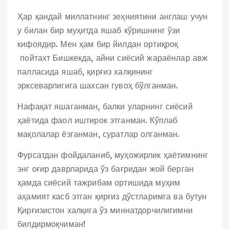
Ҳар қандай миллатнинг зеҳниятини англаш учун
у билан бир муҳитда яшаб кўришнинг ўзи
кифоядир. Мен ҳам бир йилдан ортиқроқ
пойтахт Бишкекда, айни сиёсий жараёнлар авж
палласида яшаб, қирғиз халқининг
эрксеварлигига шахсан гувоҳ бўлганман.
Нафақат яшаганман, балки уларнинг сиёсий
ҳаётида фаол иштирок этганман. Кўплаб
мақолалар ёзганман, суратлар олганман.
Фурсатдан фойдаланиб, муҳожирлик ҳаётимнинг
энг оғир даврларида ўз бағридан жой берган
ҳамда сиёсий тажрибам ортишида муҳим
аҳамият касб этган қирғиз дўстларимга ва бутун
Қирғизистон халқига ўз миннатдорчилигимни
билдирмоқчиман!