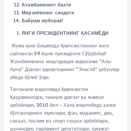
Атамбаевнинг бахти
Мирзиёвнинг саодати
Байрам муборак!
ЯНГИ ПРЕЗИДЕНТНИНГ ҚАСАМЁДИ
Жума куни Бишкекда Қирғизистоннинг янги
сайланган 59 ёшли президенти Сўўрўнбай
Жээнбековнинг инаугурация маросими “Ала-
Арча” Давлат қароргоҳининг “Энасой” қабуллар
уйида бўлиб ўтди.
Тантанали маросимда Қирғизистон
Қаҳрамонлари, таниқли давлат ва жамоат
арбоблари, 2010 йил – Халқ инқилобида ҳалок
бўлганларнинг яқинлари, фан, маданият, дин,
санъат, таълим ва спорт соҳаси арбоблари,
шунингдек, парламент депутатлари, ҳукумат