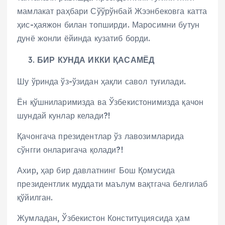
мамлакат раҳбари Сўўрўнбай Жээнбековга катта
ҳис-ҳаяжон билан топширди. Маросимни бутун
дунё жонли ёйинда кузатиб борди.
БИР КУНДА ИККИ ҚАСАМЁД
Шу ўринда ўз-ўзидан ҳақли савол туғилади.
Ён қўшниларимизда ва Ўзбекистонимизда қачон
шундай кунлар келади?!
Қачонгача президентлар ўз лавозимларида
сўнгги онларигача қолади?!
Ахир, ҳар бир давлатнинг Бош Қомусида
президентлик муддати маълум вақтгача белгилаб
қўйилган.
Жумладан, Ўзбекистон Конституциясида ҳам