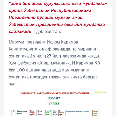
“айни бир шахс сурункасига икки муддатдан
ортиқ Ўзбекистон Республикасининг
Президенти бўлиши мумкин эмас.
Ўзбекистон Президенти беш йил муддатга
сайланади”,
деб ёзилган.
Марҳум президент Ислом Каримов
Конституцияга хилоф равишда, то умрининг
охиригача 26 йил (27 йил) лавозимида қолди.
Ҳеч шубҳасиз айтиш мумкинки, И.Каримов 90
ёки 100 ёшгача яшаганда ҳам умрининг
охиригача президентликни ҳеч кимга бермас
эди.