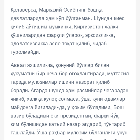
Қолаверса, Марказий Осиёнинг бошқа
давлатларида ҳам кўп бўлганман. Шундан қиёс
қилиб айтишим мумкинки, Қирғизистон халқи
қўшниларидан фарқли ўлароқ, эрксизликка,
адолатсизликка асло тоқат қилиб, чидаб
туролмайди.
Аввал яхшиликча, қонуний йўллар билан
ҳукуматни бир неча бор огоҳлантиради, муттасил
тарзда мулозимлар ишини назорат қилиб
боради. Агарда шунда ҳам расмийлар чегарадан
чиқиб, халққа қулоқ солмаса, ўша куни одамлар
майдонга йиғилади-да, у ҳоким бўладими, Бош
вазир бўладими ёки президентми, фарқи йўқ,
ким бўлишидан қатъий назар ағдариб, тўнтариб
ташлайди. Ўша раҳбар мулозим бўлганлиги учун