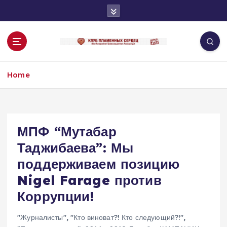
S
k
i
p
t
o
Home
c
o
n
t
e
МПФ “Мутабар
n
Таджибаева”: Мы
t
поддерживаем позицию
Nigel Farage против
Коррупции!
"Журналисты"
,
"Кто виноват?! Кто следующий?!"
,