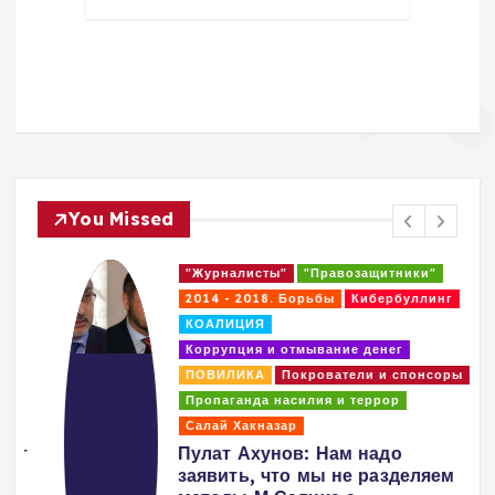
You Missed
"Журналисты"
"Правозащитники"
2014 - 2018. Борьбы
Кибербуллинг
КОАЛИЦИЯ
Коррупция и отмывание денег
ПОВИЛИКА
Покрователи и спонсоры
Пропаганда насилия и террор
Салай Хакназар
т
Пулат Ахунов: Нам надо
заявить, что мы не разделяем