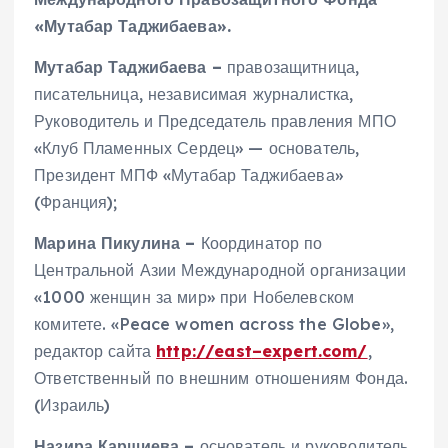
«Мутабар Таджибаева».
Мутабар Таджибаева –
правозащитница,
писательница, независимая журналистка,
Руководитель и Председатель правления МПО
«Клуб Пламенных Сердец» — основатель,
Президент МПФ «Мутабар Таджибаева»
(Франция);
Марина Пикулина –
Координатор по
Центральной Азии Международной организации
«1000 женщин за мир» при Нобелевском
комитете. «Peace women across the Globe»,
редактор сайта
http
://
east
–
expert
.
com
/
,
Ответственный по внешним отношениям Фонда.
(Израиль)
Назира Каршиева –
основатель и руководитель