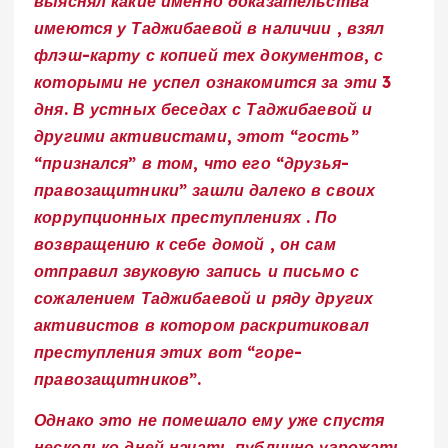
выяснял какие именно доказательства
имеются у Таджибаевой в наличии , взял
флэш-карту с копией тех документов, с
которыми не успел ознакомится за эти 3
дня. В устных беседах с Таджибаевой и
другими активистами, этот “гость”
“признался” в том, что его “друзья-
правозащитники” зашли далеко в своих
коррупционных преступлениях . По
возвращению к себе домой , он сам
отправил звуковую запись и письмо с
сожалением Таджибаевой и ряду других
активистов в котором раскритиковал
преступления этих вот “горе-
правозащитников”.
Однако это не помешало ему уже спустя
несколько дней начать публично угрожать