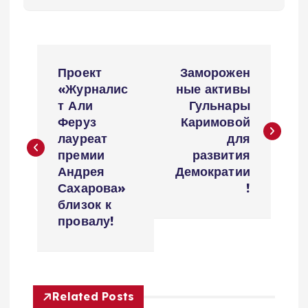
P
Проект
Заморожен
o
«Журналис
ные активы
т Али
Гульнары
s
Феруз
Каримовой
лауреат
для
t
премии
развития
Андрея
Демократии
n
Сахарова»
!
близок к
a
провалу!
v
i
Related Posts