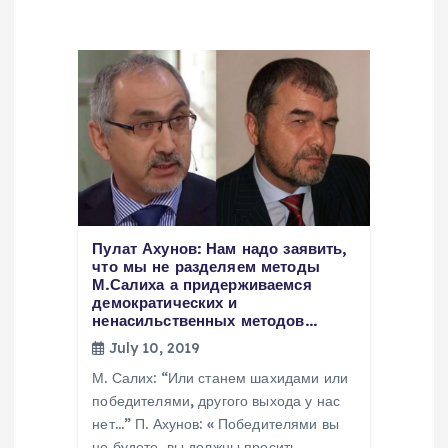
g
a
t
i
o
Пулат Ахунов: Нам надо заявить,
n
что мы не разделяем методы
М.Салиха а придерживаемся
демократических и
ненасильственных методов…
July 10, 2019
М. Салих: “Или станем шахидами или
победителями, другого выхода у нас
нет…” П. Ахунов: « Победителями вы
не будете, вы должны просить