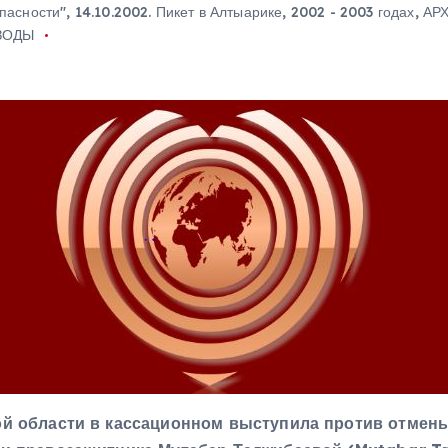
пасности"
,
14.10.2002. Пикет в Алтыарике
,
2002 - 2003 годах
,
АР
ЗОДЫ
ой области в кассационном выступила против отмен