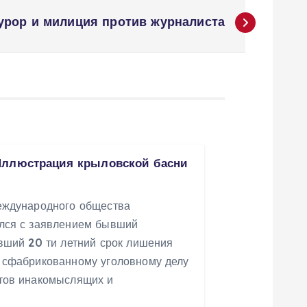
курор и милиция против журналиста
Иллюстрация крыловской басни
еждународного общества
лся с заявлением бывший
вший 20 ти летний срок лишения
 сфабрикованному уголовному делу
тов инакомыслящих и