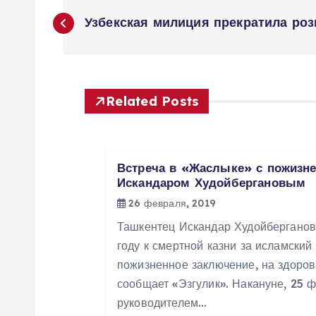
Н
Узбекская милиция прекратила ро
а
в
Related Posts
и
г
Встреча в «Жаслыке» с пожизн
Искандаром Худойбергановым
а
26 февраля, 2019
Ташкентец Искандар Худойберганов
ц
году к смертной казни за исламский
пожизненное заключение, на здоров
и
сообщает «Эзгулик». Накануне, 25 
руководителем…