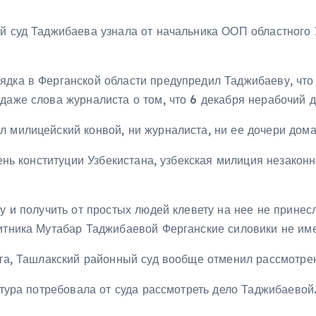
ый суд Таджибаева узнала от начальника ООП областног
дка в Ферганской области предупредил Таджибаеву, что ес
даже слова журналиста о том, что 6 декабря нерабочий д
л милицейский конвой, ни журналиста, ни ее дочери дома
День конституции Узбекистана, узбекская милиция незакон
ву и получить от простых людей клевету на нее не принес
щитника Мутабар Таджибаевой Ферганские силовики не им
ата, Ташлакский районный суд вообще отменил рассмотре
атура потребовала от суда рассмотреть дело Таджибаевой