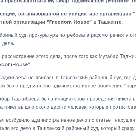
 и правозащитника Мутабар Таджибаевой (
Mutabar
T
енции, организованной по инициативе организации “
тной организации “
Freedom
House
” в Ташкенте.
онный суд, прокуратура потребовала рассмотрения этого д
 дела.
 рассмотрение этого дела, после того как Мутабар Тадж
eedomHouse”.
 Таджибаева не явилась в Ташлакский районный суд, где 
: ей было предъявлено административное обвинение “на
табар Таджибаева была инициатором проведения пикета в
а пикет вышли около десяти человек, которые протестов
ел возбудило административное дело по статье “нарушен
дало это дело в Ташлакский районный суд, который сраз