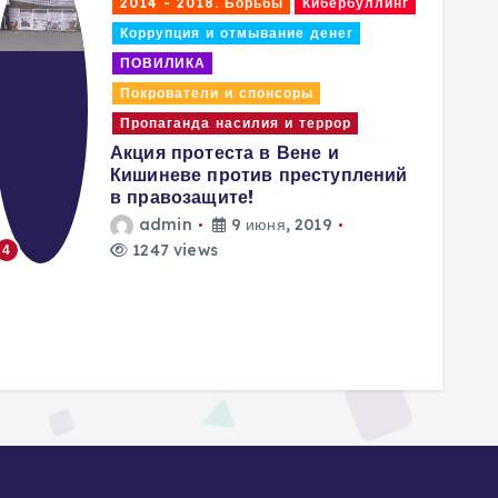
2014 - 2018. Борьбы
Кибербуллинг
2014
Коррупция и отмывание денег
Кибе
ПОВИЛИКА
ПОВ
Покрователи и спонсоры
Проп
Разр
Пропаганда насилия и террор
деят
Акция протеста в Вене и
прав
Кишиневе против преступлений
a
в правозащите!
admin
9 июня, 2019
1247 views
4