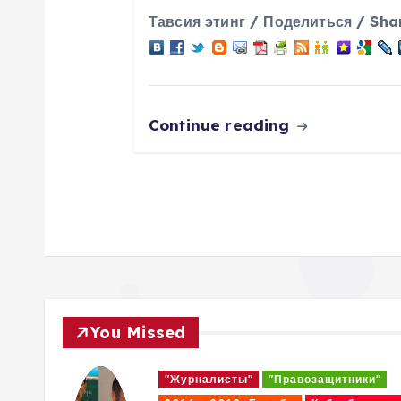
я
Тавсия этинг / Поделиться / Sha
п
о
Continue reading
з
а
п
и
You Missed
с
и"
"Журналисты"
"Правозащитники"