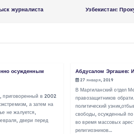
зыск журналиста
Узбекистан: Про
енно осужденным
Абдусалом Эргашев: 
27 января, 2019
В Маргиланский отдел М
, приговоренный в 2002
правозащитников обрати
 экстремизм, а затем на
политический узник,отбы
ье не жалуется,
свободы, осужденный по
февраля, двери перед
во время массовых арес
религиозников…