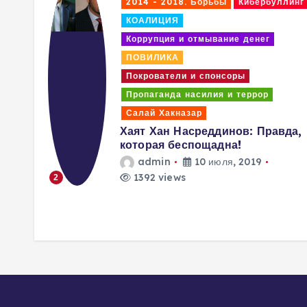
я
ллинг
2014 - 2018. Борьбы
Кибербуллинг
КОАЛИЦИЯ
м
Коррупция и отмывание денег
ПОВИЛИКА
Покрователи и спонсоры
Пропаганда насилия и террор
Салай Хакназар
вить,
Хаят Хан Насреддинов: Правда,
ды
которая беспощадна!
я
admin
10 июля, 2019
1392 views
2
в…