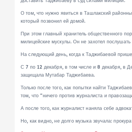
доставить Таджибаеву в суд силами милиции.
О том, что нужно явиться в Ташлакский районн
который позвонил ей домой.
При этом главный хранитель общественного поря
милицейские мускулы. Он не захотел послушать 
На следующий день, когда к Таджибаевой прише
С 7 по 12 декабря, в том числе и 8 декабря, в 
защищала Мутабар Таджибаева.
Только после того, как попытки найти Таджибае
том, что “ничего против журналиста и правоза
А после того, как журналист наняла себе адвок
Но, как видно, не долго музыка звучала: прокур