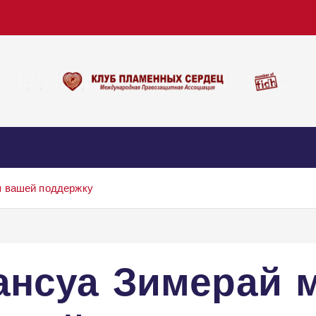
я вашей поддержку
ансуа Зимерай 