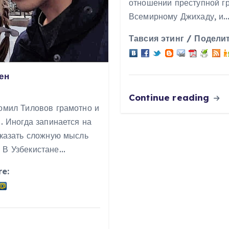
отношении преступной гр
Всемирному Джихаду, и
Тавсия этинг / Поделит
ен
Continue reading
Комил Тиловов грамотно и
и. Иногда запинается на
сказать сложную мысль
 В Узбекистане…
re: