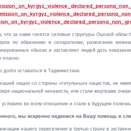
mmission_on_kyrgyz_violence_declared_persona_non
ommission_on_kyrgyz_violence_declared_persona_n
ssion_on_kyrgyz_violence_declared_persona_non_gr
м, что за нами гонятся силовые структуры Ошской област
дела по обвинению в сепаратизме, разжигании межна
онированные обыски и заставляют людей дать показание
о опасно.
 долго оставаться в Таджикистане.
ашей нации со стороны «титульных» нацистов, не имеем
фере национальной ненависти, или стали жертвами очере
 условиях во всем отношении и стали в будущем полезн
енного, мы искренно надеемся на Вашу помощь в сл
низации нашего переселения в третью страну в экстренн