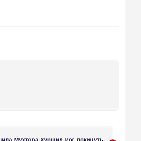
ида Мухтора Хуршид мог покинуть