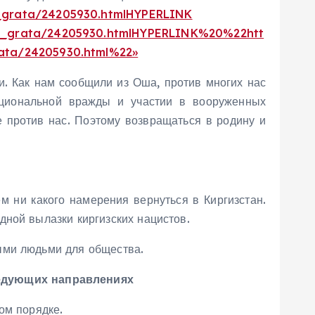
_grata/24205930.htmlHYPERLINK
on_grata/24205930.htmlHYPERLINK%20%22htt
ata/24205930.html%22»
и. Как нам сообщили из Оша, против многих нас
циональной вражды и участии в вооруженных
 против нас. Поэтому возвращаться в родину и
 ни какого намерения вернуться в Киргизстан.
дной вылазки киргизских нацистов.
ыми людьми для общества.
едующих направлениях
ом порядке.