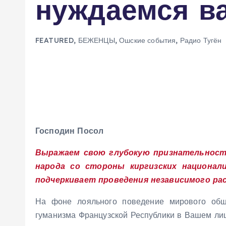
нуждаемся в
м
у
FEATURED
,
БЕЖЕНЦЫ
,
Ошские события
,
Радио Тугён
Господин Посол
Выражаем свою глубокую признательност
народа со стороны киргизских национал
подчеркивает проведения независимого рас
На фоне лояльного поведение мирового обще
гуманизма Французской Республики в Вашем лиц