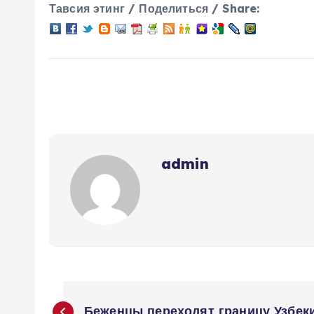
Тавсия этинг / Поделиться / Share:
admin
Н
Беженцы переходят границу Узбек