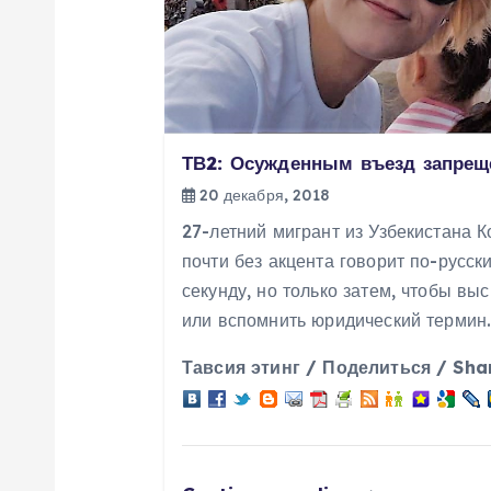
п
о
з
ТВ2: Осужденным въезд запрещ
20 декабря, 2018
а
27-летний мигрант из Узбекистана 
почти без акцента говорит по-русск
п
секунду, но только затем, чтобы вы
или вспомнить юридический термин.
и
Тавсия этинг / Поделиться / Sha
с
я