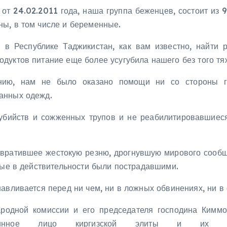
от 24.02.2011 года, наша группа беженцев, состоит из 9
ы, в том числе и беременные.
в Республике Таджикистан, как вам известно, найти 
дуктов питание еще более усугубила нашего без того тя
нию, нам не было оказано помощи ни со стороны го
анных одежд.
бийств и сожженных трупов и не реабилитировавшиеся
отвратившее жестокую резню, дрогнувшую мирового сообщ
рые в действительности были пострадавшими.
навливается перед ни чем, ни в ложных обвинениях, ни в
родной комиссии и его председателя господина Кимм
инное лицо киргизской элиты и их необ