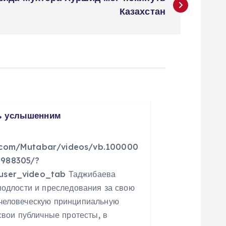
Казахстан
ь услышенним
.com/Mutabar/videos/vb.100000
3988305/?
user_video_tab Таджибаева
подлости и преследования за свою
человеческую принципиальную
 свои публичные протесты, в