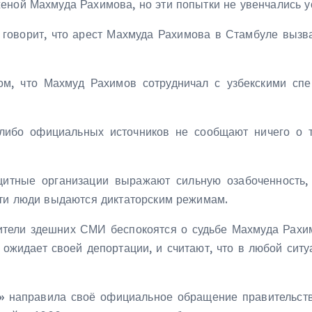
еной Махмуда Рахимова, но эти попытки не увенчались у
» говорит, что арест Махмуда Рахимова в Стамбуле вызв
ом, что Махмуд Рахимов сотрудничал с узбекскими сп
ибо официальных источников не сообщают ничего о т
итные организации выражают сильную озабоченность,
эти люди выдаются диктаторским режимам.
ители здешних СМИ беспокоятся о судьбе Махмуда Рахи
ожидает своей депортации, и считают, что в любой ситу
» направила своё официальное обращение правительств