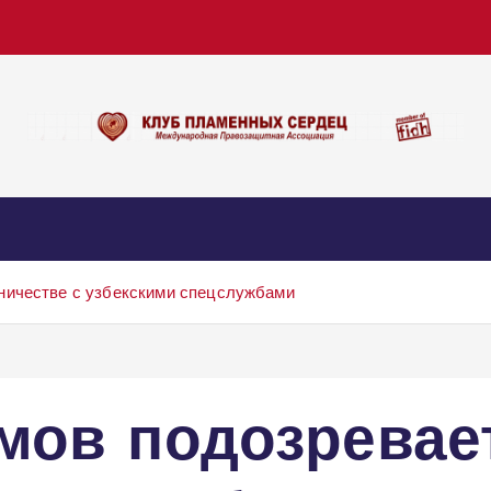
ничестве с узбекскими спецслужбами
мов подозревае