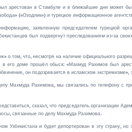
т был арестован в Стамбуле и в ближайшие дни может бы
обода» («Озодлик») и турецкое информационное агентст
информацию, заявленную председателем турецкой орг
збекистанцев был подвергнут преследованиям из-за свои
к» о том, что, несмотря на наличие официального разре
 в его доме прошёл обыск: «Махмуд Рахимов был арес
обвинение, он подозревается в исламском экстремизме», 
делу Махмуда Рахимова, мы связались по телефону с пре
редставиться, сказал, что председатель организации Аде
просы, связанные по делу Махмуда Рахимова.
ом Узбекистана и будет депортирован в эту страну, но