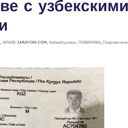
ве с узбекским
и
ы
,
АРХИВ JARAYON.COM
,
Кибербуллинг
,
ПОВИЛИКА
,
Покрователи