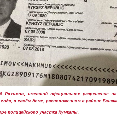
д Рахимов, имевший официальное разрешение н
года, в своём доме, расположенном в районе Башак
ре полицейского участка Кумкапы.